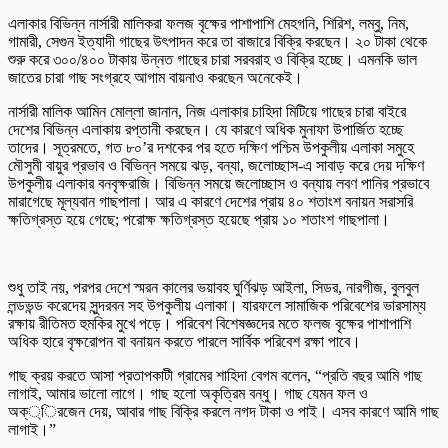
এলাকার বিভিন্ন নার্সারী মালিকরা ফলজ বৃক্ষের পাশাপাশি মেহগনি, শিরিশ, লম্বু, নিম,
গামারী, সেগুন ইত্যাদী গাছের উৎপাদন করে তা বাজারে বিক্রি করছেন। ২০ টাকা থেকে
শুরু করে ৩০০/৪০০ টাকায় উন্নত গাছের চারা সরবরাহ ও বিক্রি হচ্ছে। এমনকি ভাল
জাতের চারা গাছ সংগ্রহে আগাম বায়নাও করছেন অনেকেই।
নার্সারী মালিক আমিন মোল্লা জানান, নিজ এলাকার চাহিদা মিটিয়ে গাছের চারা বাইরে
দেশের বিভিন্ন এলাকায় রপ্তানী করছেন। যে কারণে অধিক মুনাফা উপার্জিত হচ্ছে
তাদের। সূত্রমতে, গত ৮০’র দশকের পর হতে দক্ষিণ পশ্চিম উপকুলীয় এলাকা সমুহে
মৌসুমী বায়ুর প্রভাব ও বিভিন্ন সময়ে ঝড়, বন্যা, জলোচ্ছাস-এ সাবাড় করে দেয় দক্ষিণ
উপকুলীয় এলাকার বনবৃক্ষরাজি। বিভিন্ন সময়ে জলোচ্ছাস ও বন্যায় লবণ পানির প্রভাবে
মারাগেছে মূল্যবান গাছপালা। আর এ কারণে দেশের প্রায় ৪০ শতাংশ বনায়ন সরাসরি
ক্ষতিগ্রস্ত হয়ে গেছে; পরোক্ষ ক্ষতিগ্রস্ত হয়েছে প্রায় ১০ শতাংশ গাছপালা।
শুধু তাই নয়, পরপর দেশে স্মরন কালের ভয়াবহ ঘুর্ণিঝড় আইলা, সিডর, নারগীজ, বুলবুল
লন্ডভন্ড করেদেয় সুন্দরবন সহ উপকুলীয় এলাকা। যারফলে সামাজিক পরিবেশের ভারসাম্য
রক্ষায় রীতিমত হুমকির মুখে পড়ে। পরিবেশ বিশেষজ্ঞদের মতে ফলজ বৃক্ষের পাশাপাশি
অধিক হারে বৃক্ষরোপন বা বনায়ন করতে পারলে সার্বিক পরিবেশ রক্ষা পাবে।
গাছ ক্রয় করতে আসা প্রতাপকাটী গ্রামের শাহিদা বেগম বলেন, “প্রতি বছর আমি গাছ
লাগাই, আমার ভালো লাগে। গাছ হলো অকৃত্রিম বন্ধু। গাছ যেমন ফল ও
অক্্িরজেন দেয়, আবার গাছ বিক্রি করলে নগদ টাকা ও পাই। এসব কারণে আমি গাছ
লাগাই।”