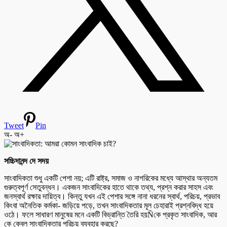
Tweet
Pin
অ-
অ+
সচ্চিদানন্দ দে সদয়
সাংবাদিকতা শুধু একটি পেশা নয়; এটি রাষ্ট্র, সমাজ ও নাগরিকের মধ্যে আস্থার অন্যতম
গুরুত্বপূর্ণ সেতুবন্ধন। একজন সাংবাদিকের হাতে থাকে তথ্য, প্রশ্ন করার সাহস এবং
জনস্বার্থ রক্ষার দায়িত্ব। কিন্তু যখন এই পেশার সঙ্গে নানা ধরনের স্বার্থ, পরিচয়, প্রভাব
কিংবা অনৈতিক কর্মকা- জড়িয়ে পড়ে, তখন সাংবাদিকতার মূল চেহারাই প্রশ্নবিদ্ধ হয়ে
ওঠে। ফলে সাধারণ মানুষের মনে একটি বিভ্রান্তি তৈরি হয়Ñকে প্রকৃত সাংবাদিক, আর
কে কেবল সাংবাদিকতার পরিচয় ব্যবহার করছে?