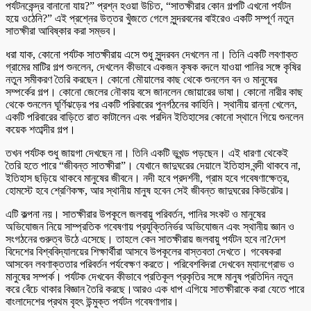
পর্যটনকেন্দ্র বানানো যায়?” প্রশ্ন হওয়া উচিত, “সাতক্ষীরার কোন গল্পটি এখনো পর্যটন
হয়ে ওঠেনি?” এই প্রশ্নের উত্তর খুঁজতে গেলে সুন্দরবনের বাইরেও একটি সম্পূর্ণ নতুন
সাতক্ষীরা আবিষ্কার করা সম্ভব।
ধরা যাক, কোনো পর্যটক সাতক্ষীরায় এসে শুধু সুন্দরবন দেখলেন না। তিনি একটি লবণাক্ত
গ্রামের মাটির গল্প শুনলেন, দেখলেন কীভাবে একজন কৃষক বদলে যাওয়া পানির সঙ্গে কৃষির
নতুন সমীকরণ তৈরি করছেন। কোনো মৌয়ালের কাছ থেকে শুনলেন বন ও মানুষের
সম্পর্কের গল্প। কোনো জেলের নৌকায় বসে জানলেন জোয়ারের ভাষা। কোনো নারীর কাছ
থেকে শুনলেন ঘূর্ণিঝড়ের পর একটি পরিবারের পুনর্গঠনের কাহিনি। স্থানীয় রান্না খেলেন,
একটি পরিবারের বাড়িতে রাত কাটালেন এবং পরদিন ইতিহাসের কোনো স্থানে গিয়ে শুনলেন
কয়েক শতাব্দীর গল্প।
তখন পর্যটক শুধু জায়গা দেখছেন না। তিনি একটি ভূখন্ড পড়ছেন। এই ধারণা থেকেই
তৈরি হতে পারে “জীবন্ত সাতক্ষীরা”। যেখানে জাদুঘরের দেয়ালে ইতিহাস বন্দী থাকবে না,
ইতিহাস ছড়িয়ে থাকবে মানুষের জীবনে। নদী হবে প্রদর্শনী, গ্রাম হবে গবেষণাক্ষেত্র,
হোমস্টে হবে শ্রেণিকক্ষ, আর স্থানীয় মানুষ হবেন সেই জীবন্ত জাদুঘরের কিউরেটর।
এটি কল্পনা নয়। সাতক্ষীরার উপকূলে জলবায়ু পরিবর্তন, পানির সংকট ও মানুষের
অভিযোজন নিয়ে সাম্প্রতিক গবেষণায় প্রযুক্তিনির্ভর অভিযোজন এবং স্থানীয় জ্ঞান ও
সংগঠনের গুরুত্ব উঠে এসেছে। তাহলে কেন সাতক্ষীরায় জলবায়ু পর্যটন হবে না?দেশ
বিদেশের বিশ্ববিদ্যালয়ের শিক্ষার্থীরা আসবে উপকূলের বাস্তবতা দেখতে। গবেষকরা
আসবেন লবণাক্ততার পরিবর্তন পর্যবেক্ষণ করতে। পরিবেশবিদরা দেখবেন ম্যানগ্রোভ ও
মানুষের সম্পর্ক। পর্যটক দেখবেন কীভাবে প্রতিকূল প্রকৃতির সঙ্গে মানুষ প্রতিদিন নতুন
করে বেঁচে থাকার বিজ্ঞান তৈরি করছে।আরও এক ধাপ এগিয়ে সাতক্ষীরাকে করা যেতে পারে
বাংলাদেশের প্রথম বৃহৎ উন্মুক্ত পর্যটন গবেষণাগার।