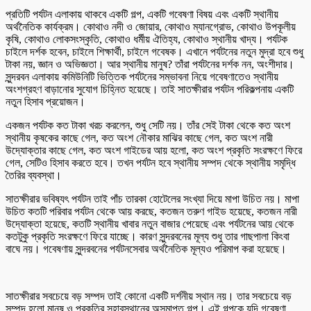
প্রতিটি পর্যটন এলাকায় থাকবে একটি গল্প, একটি গবেষণা বিষয় এবং একটি স্থানীয়
অর্থনৈতিক কার্যক্রম। কোথাও নদী ও জোয়ার, কোথাও ম্যানগ্রোভ, কোথাও উপকূলীয়
কৃষি, কোথাও লোকসংস্কৃতি, কোথাও ধর্মীয় ঐতিহ্য, কোথাও স্থানীয় খাদ্য। পর্যটক
চাইলে দর্শক হবেন, চাইলে শিক্ষার্থী, চাইলে গবেষক। এখানে পর্যটনের নতুন মুদ্রা হবে শুধু
টাকা নয়, জ্ঞান ও অভিজ্ঞতা। আর স্থানীয় মানুষ? তাঁরা পর্যটনের দর্শক নন, অংশীদার।
সুন্দরবন এলাকায় কমিউনিটি ভিত্তিক পর্যটনের সম্ভাবনা নিয়ে গবেষণাতেও স্থানীয়
অংশগ্রহণ বাড়ানোর সুযোগ চিহ্নিত হয়েছে। তাই সাতক্ষীরার পর্যটন পরিকল্পনায় একটি
নতুন হিসাব প্রয়োজন।
একজন পর্যটক কত টাকা খরচ করলেন, শুধু সেটি নয়। তাঁর সেই টাকা থেকে কত অংশ
স্থানীয় কৃষকের কাছে গেল, কত অংশ নৌকার মাঝির কাছে গেল, কত অংশ নারী
উদ্যোক্তার কাছে গেল, কত অংশ গাইডের আয় হলো, কত অংশ প্রকৃতি সংরক্ষণে ফিরে
গেল, সেটিও হিসাব করতে হবে। তখন পর্যটন হবে স্থানীয় সম্পদ থেকে স্থানীয় সমৃদ্ধি
তৈরির ব্যবস্থা।
সাতক্ষীরার ভবিষ্যৎ পর্যটন তাই পাঁচ তারকা হোটেলের সংখ্যা দিয়ে মাপা উচিত নয়। মাপা
উচিত কতটি পরিবার পর্যটন থেকে আয় করছে, কতজন তরুণ গাইড হয়েছে, কতজন নারী
উদ্যোক্তা হয়েছে, কতটি স্থানীয় খাবার নতুন বাজার পেয়েছে এবং পর্যটনের আয় থেকে
কতটুকু প্রকৃতি সংরক্ষণে ফিরে যাচ্ছে। কারণ সুন্দরবনের মূল্য শুধু তার গাছপালা কিংবা
বাঘে নয়। গবেষণায় সুন্দরবনের পর্যটনসেবার অর্থনৈতিক মূল্যও পরিমাপ করা হয়েছে।
সাতক্ষীরার সবচেয়ে বড় সম্পদ তাই কোনো একটি দর্শনীয় স্থান নয়। তার সবচেয়ে বড়
সম্পদ হলো মানুষ ও প্রকৃতির সহাবস্থানের অসমাপ্ত গল্প। এই গল্পকে যদি গবেষণা,