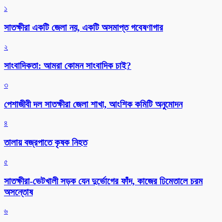
১
সাতক্ষীরা একটি জেলা নয়, একটি অসমাপ্ত গবেষণাগার
২
সাংবাদিকতা: আমরা কোমন সাংবাদিক চাই?
৩
পেশাজীবী দল সাতক্ষীরা জেলা শাখা, আংশিক কমিটি অনুমোদন
৪
তালায় বজ্রপাতে কৃষক নিহত
৫
সাতক্ষীরা-ভেটখালী সড়ক যেন দুর্ভোগের ফাঁদ, কাজের ঢিমেতালে চরম
অসন্তোষ
৬