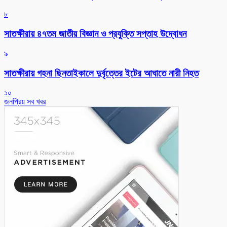
৮
সাতক্ষীরায় ৪৭তম জাতীয় বিজ্ঞান ও প্রযুক্তি সপ্তাহ উদ্বোধন
৯
সাতক্ষীরায় গহনা ছিনতাইকালে দুর্বৃত্তের ইটের আঘাতে নারী নিহত
১০
জনপ্রিয় সব খবর