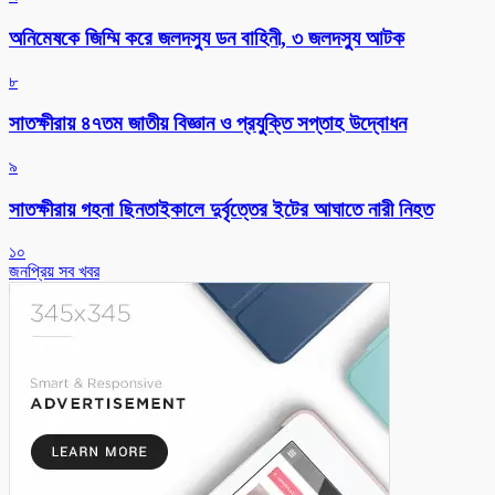
অনিমেষকে জিম্মি করে জলদস্যু ডন বাহিনী, ৩ জলদস্যু আটক
৮
সাতক্ষীরায় ৪৭তম জাতীয় বিজ্ঞান ও প্রযুক্তি সপ্তাহ উদ্বোধন
৯
সাতক্ষীরায় গহনা ছিনতাইকালে দুর্বৃত্তের ইটের আঘাতে নারী নিহত
১০
জনপ্রিয় সব খবর