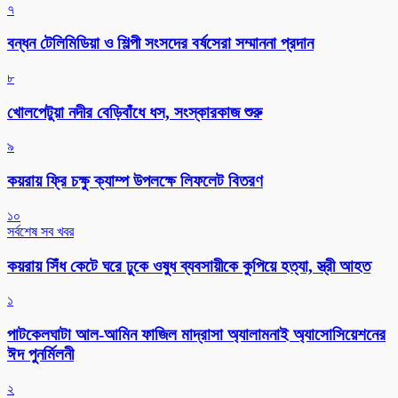
৭
বন্ধন টেলিমিডিয়া ও শিল্পী সংসদের বর্ষসেরা সম্মাননা প্রদান
৮
খোলপেটুয়া নদীর বেড়িবাঁধে ধস, সংস্কারকাজ শুরু
৯
কয়রায় ফ্রি চক্ষু ক্যাম্প উপলক্ষে লিফলেট বিতরণ
১০
সর্বশেষ সব খবর
কয়রায় সিঁধ কেটে ঘরে ঢুকে ওষুধ ব্যবসায়ীকে কুপিয়ে হত্যা, স্ত্রী আহত
১
পাটকেলঘাটা আল-আমিন ফাজিল মাদ্রাসা অ্যালামনাই অ্যাসোসিয়েশনের
ঈদ পুনর্মিলনী
২