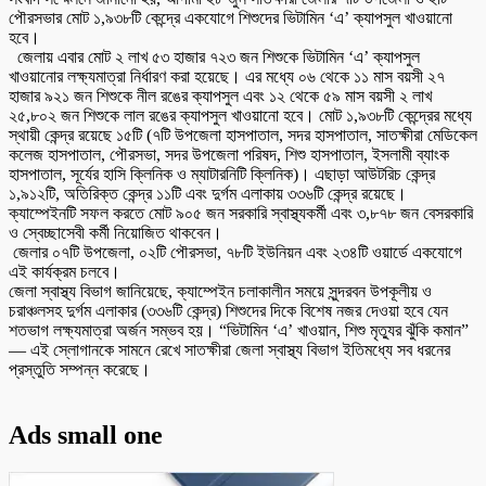
পৌরসভার মোট ১,৯৩৮টি কেন্দ্রে একযোগে শিশুদের ভিটামিন ‘এ’ ক্যাপসুল খাওয়ানো
হবে।
জেলায় এবার মোট ২ লাখ ৫৩ হাজার ৭২৩ জন শিশুকে ভিটামিন ‘এ’ ক্যাপসুল
খাওয়ানোর লক্ষ্যমাত্রা নির্ধারণ করা হয়েছে। এর মধ্যে ০৬ থেকে ১১ মাস বয়সী ২৭
হাজার ৯২১ জন শিশুকে নীল রঙের ক্যাপসুল এবং ১২ থেকে ৫৯ মাস বয়সী ২ লাখ
২৫,৮০২ জন শিশুকে লাল রঙের ক্যাপসুল খাওয়ানো হবে। মোট ১,৯৩৮টি কেন্দ্রের মধ্যে
স্থায়ী কেন্দ্র রয়েছে ১৫টি (৭টি উপজেলা হাসপাতাল, সদর হাসপাতাল, সাতক্ষীরা মেডিকেল
কলেজ হাসপাতাল, পৌরসভা, সদর উপজেলা পরিষদ, শিশু হাসপাতাল, ইসলামী ব্যাংক
হাসপাতাল, সূর্যের হাসি ক্লিনিক ও ম্যাটারনিটি ক্লিনিক)। এছাড়া আউটরিচ কেন্দ্র
১,৯১২টি, অতিরিক্ত কেন্দ্র ১১টি এবং দুর্গম এলাকায় ৩৩৬টি কেন্দ্র রয়েছে।
ক্যাম্পেইনটি সফল করতে মোট ৯০৫ জন সরকারি স্বাস্থ্যকর্মী এবং ৩,৮৭৮ জন বেসরকারি
ও স্বেচ্ছাসেবী কর্মী নিয়োজিত থাকবেন।
জেলার ০৭টি উপজেলা, ০২টি পৌরসভা, ৭৮টি ইউনিয়ন এবং ২৩৪টি ওয়ার্ডে একযোগে
এই কার্যক্রম চলবে।
জেলা স্বাস্থ্য বিভাগ জানিয়েছে, ক্যাম্পেইন চলাকালীন সময়ে সুন্দরবন উপকূলীয় ও
চরাঞ্চলসহ দুর্গম এলাকার (৩৩৬টি কেন্দ্র) শিশুদের দিকে বিশেষ নজর দেওয়া হবে যেন
শতভাগ লক্ষ্যমাত্রা অর্জন সম্ভব হয়। “ভিটামিন ‘এ’ খাওয়ান, শিশু মৃত্যুর ঝুঁকি কমান”
— এই স্লোগানকে সামনে রেখে সাতক্ষীরা জেলা স্বাস্থ্য বিভাগ ইতিমধ্যে সব ধরনের
প্রস্তুতি সম্পন্ন করেছে।
Ads small one