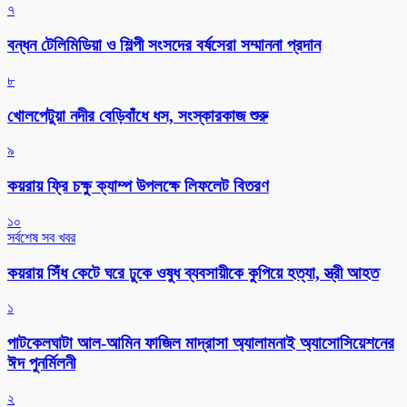
৭
বন্ধন টেলিমিডিয়া ও শিল্পী সংসদের বর্ষসেরা সম্মাননা প্রদান
৮
খোলপেটুয়া নদীর বেড়িবাঁধে ধস, সংস্কারকাজ শুরু
৯
কয়রায় ফ্রি চক্ষু ক্যাম্প উপলক্ষে লিফলেট বিতরণ
১০
সর্বশেষ সব খবর
কয়রায় সিঁধ কেটে ঘরে ঢুকে ওষুধ ব্যবসায়ীকে কুপিয়ে হত্যা, স্ত্রী আহত
১
পাটকেলঘাটা আল-আমিন ফাজিল মাদ্রাসা অ্যালামনাই অ্যাসোসিয়েশনের
ঈদ পুনর্মিলনী
২