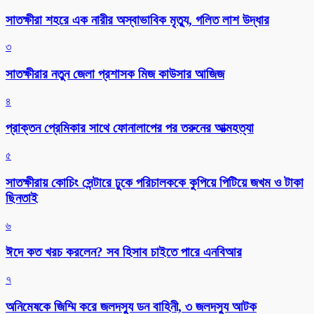
সাতক্ষীরা শহরে এক নারীর অস্বাভাবিক মৃত্যু, গলিত লাশ উদ্ধার
৩
সাতক্ষীরার নতুন জেলা প্রশাসক মিজ কাউসার আজিজ
৪
প্রাক্তন প্রেমিকার সাথে ফোনালাপের পর তরুনের আত্মহত্যা
৫
সাতক্ষীরায় কোচিং সেন্টারে ঢুকে পরিচালককে কুপিয়ে পিটিয়ে জখম ও টাকা
ছিনতাই
৬
ঈদে কত খরচ করলেন? সব হিসাব চাইতে পারে এনবিআর
৭
অনিমেষকে জিম্মি করে জলদস্যু ডন বাহিনী, ৩ জলদস্যু আটক