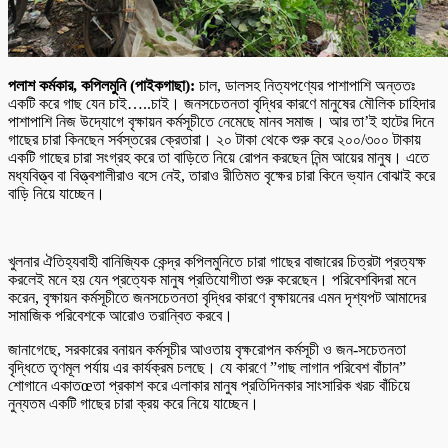
পলাশ কর্মকার, কপিলমুনি (পাইকগাছা):
চাল, ডালসহ নিত্যপণ্যের পাশাপাশি অন্ততঃ
একটি করে গাছ যেন চাই…..চাই। জনসচেতনতা বৃদ্ধির কারণে মানুষের মৌলিক চাহিদার
পাশাপাশি নিজ উদ্যোগে বৃক্ষায়ন কর্মসূচীতে নেমেছে মানব সমাজ। আর তা’ই হাটের দিনে
গাছের চারা কিনছেন সর্বস্তরের ক্রেতারা। ২০ টাকা থেকে শুরু করে ২০০/৩০০ টাকায়
একটি গাছের চারা সংগ্রহ করে তা বাড়িতে নিয়ে রোপন করছেন নিন্ম আয়ের মানুষ। এতে
মধ্যবিত্ত্ব বা বিত্ত্বশালীরাও বসে নেই, তারাও রীতিমত বৃক্ষের চারা কিনে ভ্যান বোঝাই করে
বাড়ি নিয়ে যাচ্ছেন।
খুলনার ঐতিহ্যবাহী বানিজ্যিক কেন্দ্র কপিলমুনিতে চারা গাছের বাজারের চিত্রটা প্রত্যক্ষ
করলেই মনে হয় যেন প্রত্যেক মানুষ প্রতিযোগীতা শুরু করেছেন। পরিবেশবিদরা মনে
করেন, বৃক্ষায়ন কর্মসূচীতে জনসচেতনতা বৃদ্ধির কারণে বৃক্ষায়নের এমন দৃশ্যপট আমাদের
সামাজিক পরিবেশকে আরোও তরান্বিত করবে।
জানাগেছে, সরকারের বনায়ন কর্মসূচীর আওতায় বৃক্ষরোপন কর্মসূচী ও জন-সচেতনতা
বৃদ্ধিতে তৃণমূল পর্যায় এর কার্যক্রম চলছে। যে কারণে ”গাছ লাগান পরিবেশ বাঁচান”
শোগানে একাতœতা প্রকাশ করে এলাকার মানুষ প্রতিদিনকার সাংসারিক খরচ বাঁচিয়ে
নুন্যতম একটি গাছের চারা ক্রয় করে নিয়ে যাচ্ছেন।