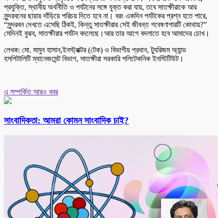
প্রযুক্তি, স্থানীয় অর্থনীতি ও পর্যটনের সঙ্গে যুক্ত করা যায়, তবে সাতক্ষীরাকে আর
সুন্দরবনের ছায়ায় দাঁড়িয়ে পরিচয় দিতে হবে না। বরং একদিন পর্যটকের প্রশ্ন হতে পারে,
“সুন্দরবন দেখতে এসেছি ঠিকই, কিন্তু সাতক্ষীরার সেই জীবন্ত গবেষণাগারটি কোথায়?”
সেদিনই বুঝব, সাতক্ষীরার পর্যটন বদলেছে।আর তার আগে বদলাতে হবে আমাদের চোখ।
লেখক: মো. মামুন হাসান,ইনস্ট্রাক্টর (টেক) ও বিভাগীয় প্রধান, ট্যুরিজম অ্যান্ড
হসপিটালিটি ম্যানেজমেন্ট বিভাগ, সাতক্ষীরা সরকারি পলিটেকনিক ইনস্টিটিউট।
এ সম্পর্কিত আরও খবর
সাংবাদিকতা: আমরা কোমন সাংবাদিক চাই?