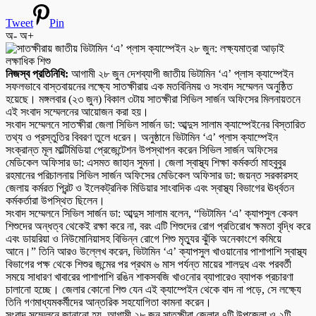
Tweet
Pin
অ-
অ+
নিজস্ব প্রতিনিধি:
আগামী ২৮ জুন দেশব্যাপী জাতীয় ভিটামিন ‘এ’ প্লাস ক্যাম্পেইন
সফলভাবে বাস্তবায়নের লক্ষ্যে সাতক্ষীরায় এক মতবিনিময় ও সংবাদ সম্মেলন অনুষ্ঠিত
হয়েছে। মঙ্গলবার (২৩ জুন) বিকাল ৩টায় সাতক্ষীরা সিভিল সার্জন অফিসের মিলনায়তনে
এই সংবাদ সম্মেলনের আয়োজন করা হয়।
সংবাদ সম্মেলনে সাতক্ষীরা জেলা সিভিল সার্জন ডা: আব্দুস সালাম ক্যাম্পেইনের বিস্তারিত
তথ্য ও প্রস্তুতির বিবরণ তুলে ধরেন। অনুষ্ঠানে ভিটামিন ‘এ’ প্লাস ক্যাম্পেইন
সংক্রান্ত মূল মাল্টিমিডিয়া প্রেজেন্টেশন উপস্থাপন করেন সিভিল সার্জন অফিসের
মেডিকেল অফিসার ডা: এসমত জাহান সুমনা। জেলা স্বাস্থ্য শিক্ষা কর্মকর্তা মাহবুবুর
রহমানের পরিচালনায় সিভিল সার্জন অফিসের মেডিকেল অফিসার ডা: জয়ন্ত সরকারসহ
জেলায় কর্মরত প্রিন্ট ও ইলেকট্রনিক মিডিয়ার সাংবাদিক এবং স্বাস্থ্য বিভাগের ঊর্ধ্বতন
কর্মকর্তারা উপস্থিত ছিলেন।
সংবাদ সম্মেলনে সিভিল সার্জন ডা: আব্দুস সালাম বলেন, “ভিটামিন ‘এ’ ক্যাপসুল কেবল
শিশুদের অন্ধত্ব থেকেই রক্ষা করে না, বরং এটি শিশুদের রোগ প্রতিরোধ ক্ষমতা বৃদ্ধি করে
এবং ডায়রিয়া ও নিউমোনিয়াসহ বিভিন্ন রোগে শিশু মৃত্যুর ঝুঁকি অনেকাংশে কমিয়ে
আনে।” তিনি আরও উল্লেখ করেন, ভিটামিন ‘এ’ ক্যাপসুল খাওয়ানোর পাশাপাশি স্বাস্থ্য
বিভাগের পক্ষ থেকে শিশুর জন্মের পর প্রথম ৬ মাস পর্যন্ত মায়ের শালদুধ এবং পরবর্তী
সময়ে সাধারণ খাবারের পাশাপাশি রঙিন শাকসবজি খাওনোর ব্যাপারেও ব্যাপক প্রচারণা
চালানো হচ্ছে। জেলার কোনো শিশু যেন এই ক্যাম্পেইন থেকে বাদ না পড়ে, সে লক্ষ্যে
তিনি গণমাধ্যমকর্মীদের আন্তরিক সহযোগিতা কামনা করেন।
সংবাদ সম্মেলনে জানানো হয়, আগামী ২৮ জুন সাতক্ষীরা জেলার ৭টি উপজেলা ও ২টি