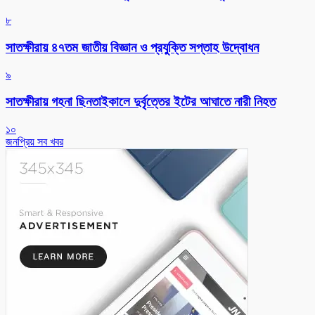
৮
সাতক্ষীরায় ৪৭তম জাতীয় বিজ্ঞান ও প্রযুক্তি সপ্তাহ উদ্বোধন
৯
সাতক্ষীরায় গহনা ছিনতাইকালে দুর্বৃত্তের ইটের আঘাতে নারী নিহত
১০
জনপ্রিয় সব খবর