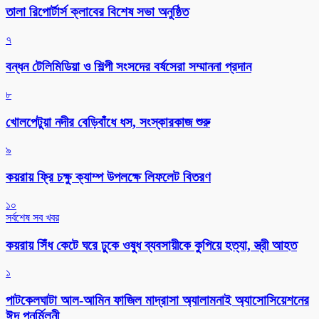
‎তালা রিপোর্টার্স ক্লাবের বিশেষ সভা অনুষ্ঠিত
৭
বন্ধন টেলিমিডিয়া ও শিল্পী সংসদের বর্ষসেরা সম্মাননা প্রদান
৮
খোলপেটুয়া নদীর বেড়িবাঁধে ধস, সংস্কারকাজ শুরু
৯
কয়রায় ফ্রি চক্ষু ক্যাম্প উপলক্ষে লিফলেট বিতরণ
১০
সর্বশেষ সব খবর
কয়রায় সিঁধ কেটে ঘরে ঢুকে ওষুধ ব্যবসায়ীকে কুপিয়ে হত্যা, স্ত্রী আহত
১
পাটকেলঘাটা আল-আমিন ফাজিল মাদ্রাসা অ্যালামনাই অ্যাসোসিয়েশনের
ঈদ পুনর্মিলনী