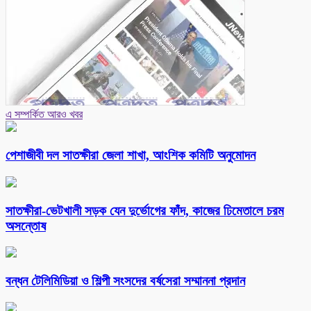
এ সম্পর্কিত আরও খবর
পেশাজীবী দল সাতক্ষীরা জেলা শাখা, আংশিক কমিটি অনুমোদন
সাতক্ষীরা-ভেটখালী সড়ক যেন দুর্ভোগের ফাঁদ, কাজের ঢিমেতালে চরম
অসন্তোষ
বন্ধন টেলিমিডিয়া ও শিল্পী সংসদের বর্ষসেরা সম্মাননা প্রদান