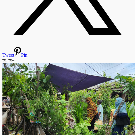
Tweet
Pin
অ-
অ+