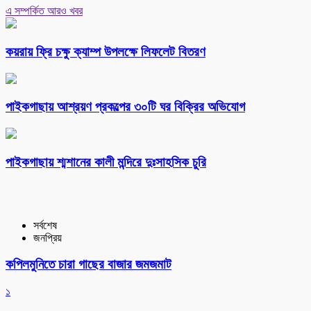
এ সম্পর্কিত আরও খবর
কয়রায় ফ্রি চক্ষু ক্যাম্প উপলক্ষে লিফলেট বিতরণ
পাইকগাছায় আশ্রয়ণ প্রকল্পের ৩০টি ঘর বিক্রির অভিযোগ
পাইকগাছায় শ্মশানের কালী মন্দিরে দুঃসাহসিক চুরি
সর্বশেষ
জনপ্রিয়
কপিলমুনিতে চারা গাছের বাজার জমজমাট
১