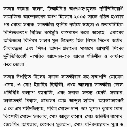
সভায় বক্তারা বলেন, টিআইবি’র অংশগ্রহণমূলক দুর্নীতিবিরোধী
সামাজিক আন্দোলনের অংশ হিসেবে ২০০৫ সালে গঠিত হওয়ার
পর থেকে সনাক, সাতক্ষীরা স্থানীয় পর্যায়ে স্বচ্ছতা ও জবাবদিহিতা
নিশ্চিতকরণে বিভিন্ন কর্মসূচি বাস্তবায়ন করে আসছে। এবারের
অভিজ্ঞতা বিনিময় সভার মূল উদ্দেশ্য ছিল বিগত দিনের অর্জন,
সীমাবদ্ধতা এবং শিক্ষা আদান-প্রদানের মাধ্যমে আগামী দিনের
দুর্নীতিবিরোধী নাগরিক আন্দোলনকে আরও গতিশীল ও কার্যকর
করে তোলা।
সভায় উপস্থিত ছিলেন সনাক সাতক্ষীরার সহ-সভাপতি মোমেনা
খানম, ও মোঃ ইয়াছিন ছিদ্দীকী, প্রথম আলোর সাতক্ষীরা জেলা
প্রতিনিধি কল্যাণ ব্যানার্জি, এবং সনাক সদস্য হেনরী সরদার,
ভারতেশ্বরী বিশ্বাস, প্রফেসর মোঃ আব্দুল হামিদ, অ্যাডভোকেট
এ.কে.এম শহীদউল্যাহ, পবিত্র মোহন দাশ, ডাঃ সুশান্ত কুমার ঘোষ,
কিশোরী মোহন সরকার, মোঃ আবুল বাসার, মোঃ অলিউর রহমান,
জেসমিন আখতার, রেবেকা সুলতানা, মোঃ মনিরুজ্জামান মুন্না ও