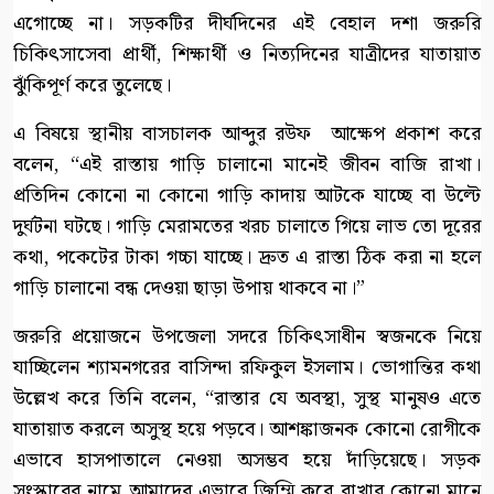
এগোচ্ছে না। সড়কটির দীর্ঘদিনের এই বেহাল দশা জরুরি
চিকিৎসাসেবা প্রার্থী, শিক্ষার্থী ও নিত্যদিনের যাত্রীদের যাতায়াত
ঝুঁকিপূর্ণ করে তুলেছে।
​এ বিষয়ে স্থানীয় বাসচালক আব্দুর রউফ আক্ষেপ প্রকাশ করে
বলেন, “এই রাস্তায় গাড়ি চালানো মানেই জীবন বাজি রাখা।
প্রতিদিন কোনো না কোনো গাড়ি কাদায় আটকে যাচ্ছে বা উল্টে
দুর্ঘটনা ঘটছে। গাড়ি মেরামতের খরচ চালাতে গিয়ে লাভ তো দূরের
কথা, পকেটের টাকা গচ্চা যাচ্ছে। দ্রুত এ রাস্তা ঠিক করা না হলে
গাড়ি চালানো বন্ধ দেওয়া ছাড়া উপায় থাকবে না।”
​জরুরি প্রয়োজনে উপজেলা সদরে চিকিৎসাধীন স্বজনকে নিয়ে
যাচ্ছিলেন শ্যামনগরের বাসিন্দা রফিকুল ইসলাম। ভোগান্তির কথা
উল্লেখ করে তিনি বলেন, “রাস্তার যে অবস্থা, সুস্থ মানুষও এতে
যাতায়াত করলে অসুস্থ হয়ে পড়বে। আশঙ্কাজনক কোনো রোগীকে
এভাবে হাসপাতালে নেওয়া অসম্ভব হয়ে দাঁড়িয়েছে। সড়ক
সংস্কারের নামে আমাদের এভাবে জিম্মি করে রাখার কোনো মানে