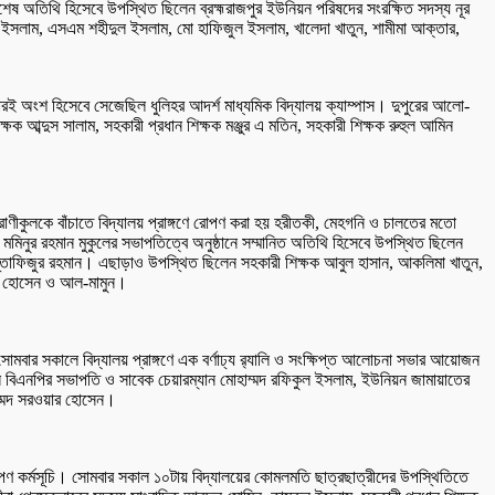
েষ অতিথি হিসেবে উপস্থিত ছিলেন ব্রহ্মরাজপুর ইউনিয়ন পরিষদের সংরক্ষিত সদস্য নূর
ুল ইসলাম, এসএম শহীদুল ইসলাম, মো হাফিজুল ইসলাম, খালেদা খাতুন, শামীমা আক্তার,
 তারই অংশ হিসেবে সেজেছিল ধুলিহর আদর্শ মাধ্যমিক বিদ্যালয় ক্যাম্পাস। দুপুরের আলো-
ক্ষক আব্দুস সালাম, সহকারী প্রধান শিক্ষক মঞ্জুর এ মতিন, সহকারী শিক্ষক রুহুল আমিন
প্রাণীকুলকে বাঁচাতে বিদ্যালয় প্রাঙ্গণে রোপণ করা হয় হরীতকী, মেহগনি ও চালতের মতো
ো. মমিনুর রহমান মুকুলের সভাপতিত্বে অনুষ্ঠানে সম্মানিত অতিথি হিসেবে উপস্থিত ছিলেন
মোস্তাফিজুর রহমান। এছাড়াও উপস্থিত ছিলেন সহকারী শিক্ষক আবুল হাসান, আকলিমা খাতুন,
কুল হোসেন ও আল-মামুন।
। সোমবার সকালে বিদ্যালয় প্রাঙ্গণে এক বর্ণাঢ্য র‌্যালি ও সংক্ষিপ্ত আলোচনা সভার আয়োজন
নিয়ন বিএনপির সভাপতি ও সাবেক চেয়ারম্যান মোহাম্মদ রফিকুল ইসলাম, ইউনিয়ন জামায়াতের
াম্মদ সরওয়ার হোসেন।
ষরোপণ কর্মসূচি। সোমবার সকাল ১০টায় বিদ্যালয়ের কোমলমতি ছাত্রছাত্রীদের উপস্থিতিতে