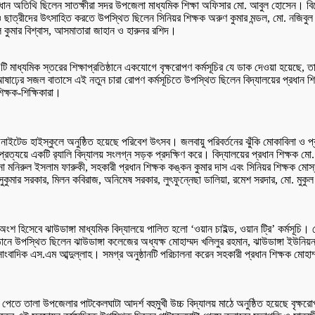
রধান অতিথি ছিলেন সাতক্ষীরা সদর উপজেলা মাধ্যমিক শিক্ষা অফিসার মো. আবুল হোসেন। বিশ
ও ছাত্রীদের উৎসাহিত করতে উপস্থিত ছিলেন সিনিয়র শিক্ষক অরুণ কুমার মন্ডল, মো. নজিব
ল কুমার বিশ্বাস, আসমাতারা জাহান ও হারুনর রশিদ।
ি মাধ্যমিক স্তরের শিক্ষাপ্রতিষ্ঠানে একযোগে বৃক্ষরোপণ কর্মসূচির যে ডাক দেওয়া হয়েছে,
করে। আষাঢ়ের সজল বাতাসে এই নতুন চারা রোপণ কর্মসূচিতে উপস্থিত ছিলেন বিদ্যালয়ের প্রধান শি
িক্ষক-শিক্ষিকারা।
ি ইউনাইটেড হাইস্কুলে অনুষ্ঠিত হয়েছে পরিবেশ উৎসব। জলবায়ু পরিবর্তনের ঝুঁকি মোকাবিলা ও 
 প্রত্যয়ে একটি র‌্যালি বিদ্যালয় সংলগ্ন সড়ক প্রদক্ষিণ করে। বিদ্যালয়ের প্রধান শিক্ষক ম
লানা মনিরুল ইসলাম ফারুকী, সহকারী প্রধান শিক্ষক কঙ্কন কুমার দাস এবং সিনিয়র শিক্ষক 
সুকুমার সরকার, মিলন কবিরাজ, অনিমেষ সরকার, লুৎফুন্নেছা ডালিয়া, রমেশ সরদার, মো. মু
র অংশ হিসেবে ঝাউডাঙ্গা মাধ্যমিক বিদ্যালয়ে পালিত হলো ‘ওয়ান চাইল্ড, ওয়ান ট্রি’ কর্মসূচি
ষ্ঠানে উপস্থিত ছিলেন ঝাউডাঙ্গা কলেজের অধ্যক্ষ মোহাম্মদ খলিলুর রহমান, ঝাউডাঙ্গা ইউ
বাদিক এস.এম আব্দুল্লাহ। সমগ্র অনুষ্ঠানটি পরিচালনা করেন সহকারী প্রধান শিক্ষক মোহ
ি পেতে তালা উপজেলার পাটকেলঘাটা আদর্শ বহুমুখী উচ্চ বিদ্যালয় মাঠে অনুষ্ঠিত হয়েছে বৃক্