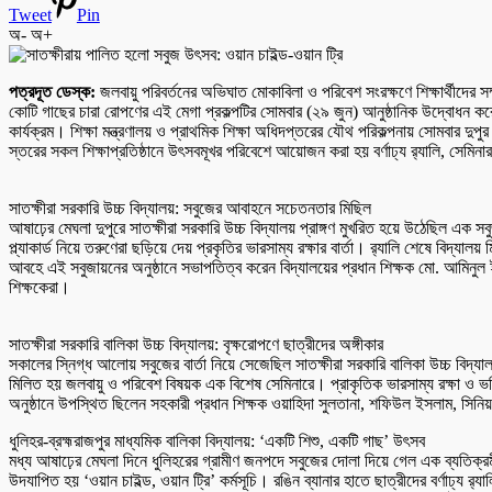
Tweet
Pin
অ-
অ+
পত্রদূত ডেস্ক:
জলবায়ু পরিবর্তনের অভিঘাত মোকাবিলা ও পরিবেশ সংরক্ষণে শিক্ষার্থীদের সম
কোটি গাছের চারা রোপণের এই মেগা প্রকল্পটির সোমবার (২৯ জুন) আনুষ্ঠানিক উদ্বোধন করে
কার্যক্রম। শিক্ষা মন্ত্রণালয় ও প্রাথমিক শিক্ষা অধিদপ্তরের যৌথ পরিকল্পনায় সোমবার দু
স্তরের সকল শিক্ষাপ্রতিষ্ঠানে উৎসবমূখর পরিবেশে আয়োজন করা হয় বর্ণাঢ্য র‌্যালি, স
সাতক্ষীরা সরকারি উচ্চ বিদ্যালয়: সবুজের আবাহনে সচেতনতার মিছিল
আষাঢ়ের মেঘলা দুপুরে সাতক্ষীরা সরকারি উচ্চ বিদ্যালয় প্রাঙ্গণ মুখরিত হয়ে উঠেছিল এক সব
প্ল্যাকার্ড নিয়ে তরুণেরা ছড়িয়ে দেয় প্রকৃতির ভারসাম্য রক্ষার বার্তা। র‌্যালি শেষে বিদ্
আবহে এই সবুজায়নের অনুষ্ঠানে সভাপতিত্ব করেন বিদ্যালয়ের প্রধান শিক্ষক মো. আমি
শিক্ষকেরা।
সাতক্ষীরা সরকারি বালিকা উচ্চ বিদ্যালয়: বৃক্ষরোপণে ছাত্রীদের অঙ্গীকার
সকালের স্নিগ্ধ আলোয় সবুজের বার্তা নিয়ে সেজেছিল সাতক্ষীরা সরকারি বালিকা উচ্চ বিদ্যালয়
মিলিত হয় জলবায়ু ও পরিবেশ বিষয়ক এক বিশেষ সেমিনারে। প্রাকৃতিক ভারসাম্য রক্ষা ও ভব
অনুষ্ঠানে উপস্থিত ছিলেন সহকারী প্রধান শিক্ষক ওয়াহিদা সুলতানা, শফিউল ইসলাম, সিনি
ধুলিহর-ব্রহ্মরাজপুর মাধ্যমিক বালিকা বিদ্যালয়: ‘একটি শিশু, একটি গাছ’ উৎসব
মধ্য আষাঢ়ের মেঘলা দিনে ধুলিহরের গ্রামীণ জনপদে সবুজের দোলা দিয়ে গেল এক ব্যতিক্রমী 
উদযাপিত হয় ‘ওয়ান চাইল্ড, ওয়ান ট্রি’ কর্মসূচি। রঙিন ব্যানার হাতে ছাত্রীদের বর্ণাঢ্য