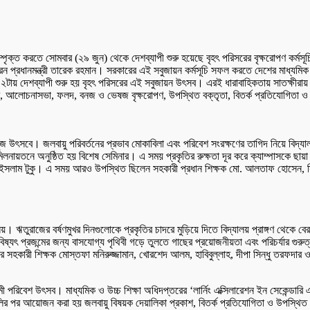
্পৃক্ত করতে সোমবার (২৯ জুন) থেকে দেশব্যাপী শুরু হয়েছে বৃহৎ পরিসরের বৃক্ষরোপণ কর্মসূচি
ন প্রধানমন্ত্রী তারেক রহমান। সরকারের এই সবুজায়ন কর্মসূচি সফল করতে দেশের মাধ্যমিক ও
পুর ২টায় দেশব্যাপী শুরু হয় বৃহৎ পরিসরের এই সবুজায়ন উৎসব। এরই ধারাবাহিকতায় সাতক্ষীরা
েমিনার, আলোচনাসভা, ফলদ, বনজ ও ভেষজ বৃক্ষরোপণ, উপস্থিত বক্তৃতা, বিতর্ক প্রতিযোগিতা
ুজ উৎসবে। জলবায়ু পরিবর্তনের প্রভাব মোকাবিলা এবং পরিবেশ সংরক্ষণের তাগিদ নিয়ে বিদ্যালয়
যালয় মিলনায়তনে অনুষ্ঠিত হয় বিশেষ সেমিনার। এ সময় প্রকৃতির রুক্ষতা দূর করে ক্যাম্পাসকে ছ
নুল ইসলাম টুকু। এ সময় আরও উপস্থিত ছিলেন সহকারী প্রধান শিক্ষক মো. আলতাফ হোসেন, 
। ঋতুরাজের বর্ষণমুখর দিনগুলোকে প্রকৃতির চাদরে মুড়িয়ে দিতে বিদ্যালয় প্রাঙ্গণ থেকে বের 
িষ্যৎ প্রজন্মের জন্য বাসযোগ্য পৃথিবী গড়ে তুলতে গাছের প্রয়োজনীয়তা এবং পরিচর্যার গুর
য়র সহকারী শিক্ষক মোস্তফা মনিরুজ্জামান, খোরশেদ আলম, হাবিবুল্লাহ, দীপা সিন্ধু তরফদা
পরিবেশ উৎসব। মাধ্যমিক ও উচ্চ শিক্ষা অধিদপ্তরের ‘লার্নিং এক্সিলারেশন ইন সেকেন্ডারি এড
 র‌্যালির পর আয়োজন করা হয় জলবায়ু বিষয়ক দেয়ালিকা প্রকাশ, বিতর্ক প্রতিযোগিতা ও উপস্থিত