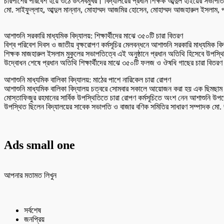
চারপাশের পরিবেশ হয়ে ওঠে উৎসবমুখর। বিদ্যালয়ের প্রধান শিক্ষক আব্দুল হাইয়ের সভাপতি
মো. সাইফুল্লাহ, আব্দুল মান্নান, মোহাম্মদ আজমির হোসেন, মোহাম্মদ আজহারুল ইসলাম, প্
আশাশুনি সরকারি মাধ্যমিক বিদ্যালয়: শিক্ষার্থীদের মাঝে ৩৫০টি চারা বিতরণ
বিশ্ব পরিবেশ দিবস ও জাতীয় বৃক্ষরোপণ কর্মসূচির মেলবন্ধনে আশাশুনি সরকারি মাধ্যমিক বি
শিক্ষক মাজহারুল ইসলাম মুকুলের সভাপতিত্বে এই অনুষ্ঠানে প্রধান অতিথি হিসেবে উপস্থিত 
উদ্বোধন শেষে প্রধান অতিথি শিক্ষার্থীদের মাঝে ৩৫০টি ফলজ ও ঔষধি গাছের চারা বিতর
আশাশুনি মাধ্যমিক বালিকা বিদ্যালয়: মাঠের পাশে নারিকেল চারা রোপণ
আশাশুনি মাধ্যমিক বালিকা বিদ্যালয় চত্বরে সোমবার সকালে আয়োজন করা হয় এক ছিমছাম বৃক্
মোস্তাফিজুর রহমানের সার্বিক উপস্থিতিতে চারা রোপণ কর্মসূচিতে অংশ নেন আশাশুনি উ
উপস্থিত ছিলেন বিদ্যালয়ের সাবেক সভাপতি ও বাজার বণিক সমিতির সাধারণ সম্পাদক মো. জ
Ads small one
আপনার মতামত লিখুন
সর্বশেষ
জনপ্রিয়