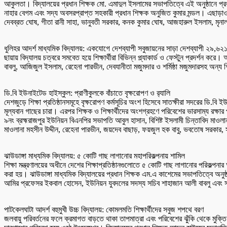
আকুলতা। বিদ্যালয়ের প্রধান শিক্ষক মো. এমাদুল ইসলামের সভাপতিত্বে এই অনুষ্ঠানে প্
নাহার বেগম এবং সদ্য অবসরপ্রাপ্ত সহকারী প্রধান শিক্ষক অনুজিত কুমার মন্ডল। এছাড়া
দেবব্রত ঘোষ, গীতা রানী সাহা, ভানুবতী সরকার, কনক কুমার ঘোষ, আজহারুল ইসলাম, মৃনা
ধুলিহর আদর্শ মাধ্যমিক বিদ্যালয়: একযোগে দেশব্যাপী সবুজায়নের সাড়া দেশব্যাপী ২৯,৬২১ট
ছায়ায় বিদ্যালয় চত্বরে সমবেত হয়ে শিক্ষার্থীরা বিভিন্ন প্ল্যাকার্ড ও ফেস্টুন প্রদর্শন 
বাবলু, আজিজুল ইসলাম, রেহেনা পারভীন, দেবযানীতা মজুমদার ও শর্মিষ্ঠা মজুমদারসহ অন্য শ
ডি.বি ইউনাইটেড হাইস্কুল: প্রাণীকুলকে বাঁচাতে বৃক্ষরোপণ ও র‌্যালি
দেশজুড়ে শিক্ষা প্রতিষ্ঠানসমূহে বৃক্ষরোপণ কর্মসূচির অংশ হিসেবে সাতক্ষীরা সদরের ডি.ব
মূল্যবান গাছের চারা। এরপর শিক্ষক ও শিক্ষার্থীদের অংশগ্রহণে পরিবেশের ভারসাম্য রক্ষার
৯নং ব্রহ্মরাজপুর ইউনিয়ন বিএনপির সভাপতি আবুল হাসান, বিশিষ্ট ইসলামী চিন্তাবিদ মাও
মাওলানা মহসীন উদ্দীন, রেহেনা পারভীন, জয়দেব বাছাড়, ফয়জুল হক বাবু, ভবতোষ সরকার, 
ঝাউডাঙ্গা মাধ্যমিক বিদ্যালয়: ৫ কোটি গাছ লাগানোর মহাপরিকল্পনায় শামিল
শিক্ষা মন্ত্রণালয়ের অধীনে দেশের শিক্ষাপ্রতিষ্ঠানগুলোতে ৫ কোটি গাছ লাগানোর পরিকল্পনা
করা হয়। ঝাউডাঙ্গা মাধ্যমিক বিদ্যালয়ের প্রধান শিক্ষক এম.এ কাশেমের সভাপতিত্বে অনু
আমির প্রফেসর ইকবাল হোসেন, ইউনিয়ন যুবদলের সদস্য সচিব শাহাজান আলী বাবলু এবং সাং
পাটকেলঘাটা আদর্শ বহুমুখী উচ্চ বিদ্যালয়: কোমলমতি শিক্ষার্থীদের সবুজ শপথে বরণ
জলবায়ু পরিবর্তনের ফলে ক্রমাগত বাড়তে থাকা তাপমাত্রা এবং পরিবেশের ঝুঁকি থেকে মুক্ত