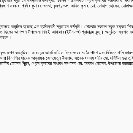
ত্বে এই সবুজায়ন কর্মসূচিতে উপস্থিত ছিলেন পাটকেলঘাটা প্রেস ক্লাবের সভাপতি ও সাতক্ষ
রকাশ সরকার, প্রবীর কুমার দেবনাথ, কৃষ্ণ মন্ডল, অমিত কুমার, মো. সোহাগ হোসেন, মোহাম্ম
দ্যালয়ে অনুষ্ঠিত হয়েছে এক ব্যতিক্রমী সবুজায়ন কর্মসূচি। সোমবার সকালে স্কুল চত্বরে শিক
ছিলেন আশাশুনি উপজেলা নির্বাহী অফিসার (ইউএনও) শ্যামানন্দ কুন্ডু। অনুষ্ঠানে স্বাগত বক
ণ করেন।
ষরোপণ কর্মসূচির। আষাঢ়ের আর্দ্র মাটিতে বিদ্যালয়ের মাঠের পাশে এবং বিভিন্ন খালি জায়গ
পজেলা বিএনপির সাবেক আহ্বায়ক হেদায়েতুল ইসলাম, সাবেক সদস্য সচিব মো. মশিউল হুদা ত
াকির হোসেন প্রিন্স, প্রেস ক্লাবের সাধারণ সম্পাদক মো. আকাশ হোসেন, উপজেলা জামায়াতের