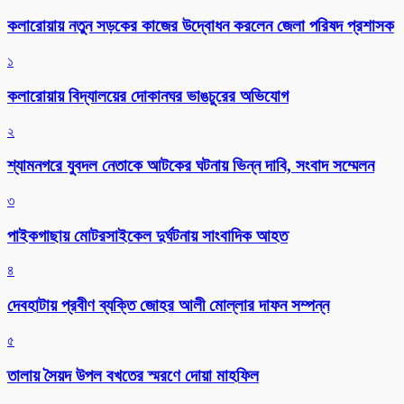
কলারোয়ায় নতুন সড়কের কাজের উদ্বোধন করলেন জেলা পরিষদ প্রশাসক
১
কলারোয়ায় বিদ্যালয়ের দোকানঘর ভাঙচুরের অভিযোগ
২
শ্যামনগরে যুবদল নেতাকে আটকের ঘটনায় ভিন্ন দাবি, সংবাদ সম্মেলন
৩
পাইকগাছায় মোটরসাইকেল দুর্ঘটনায় সাংবাদিক আহত
৪
দেবহাটায় প্রবীণ ব্যক্তি জোহর আলী মোল্লার দাফন সম্পন্ন
৫
তালায় সৈয়দ উপল বখতের স্মরণে দোয়া মাহফিল