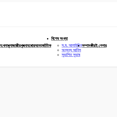
বিশেষ সংখ্যা
স.ম. আলাউদ্দিন
ষা
খেলাধুলা
জাতীয়
খুলনা
যশোর
আন্তর্জাতিক
সম্পাদকীয়
ই-পেপার
অন্যন্য আনিস
সুভাশিত সুভাষ