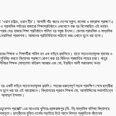
 ‘ওয়ান চাইল্ড, ওয়ান ট্রি’। আগামী পাঁচ বছরে দেশের স্কুল, কলেজ ও মাদ্রাসা প্রাঙ্গণে ৫
 প্রাথমিক পর্যায়ের হাজারো শিক্ষাপ্রতিষ্ঠানে একযোগে শুরু হয় বিশেষায়িত এই বনায়ন
য় প্রায় দেড় হাজার শিক্ষা প্রতিষ্ঠানে পালিত হয় সবুজ উৎসব। জেলার প্রাথমিক ও মাধ্যমিক
 ও দেয়ালিকা প্রকাশনা। আমাদের প্রতিনিধিদের পাঠানো খবর এখানে তুলে ধরা হলো।
ের শিক্ষক ও শিক্ষার্থীরা শামিল হন এক বর্ণাঢ্য র‌্যালিতে। হাতে সচেতনতামূলক ব্যানার ও
ায়া সুনিবিড় করতে বিদ্যালয় প্রাঙ্গণে রোপণ করা হয় বিভিন্ন প্রজাতির গাছের চারা। ঋতুর
সিনিয়র শিক্ষক মোস্তাফা খাইরুল আবরার এবং মো. ইয়াছিন আলী সরদারসহ অন্য
হয় একটি বর্ণাঢ্য সচেতনতামূলক র‌্যালি। শহরের গুরুত্বপূর্ণ সড়ক প্রদক্ষিণ শেষে ছাত্রীরা
ুত্ব তুলে ধরা হয় এই আয়োজনে। বিদ্যালয়ের প্রধান শিক্ষক মো. আলাউদ্দিনের সভাপতিত্বে
র ও আসাদুল ইসলাম।
ুকেশন প্রজেক্ট’-এর আওতায় ধুলিহর-ব্রহ্মরাজপুর (ডি. বি) মাধ্যমিক বালিকা বিদ্যালয়ে
 বক্তৃতা। ছাত্রীদের যুক্তি-তর্কের লড়াইয়ে উঠে আসে বিপন্ন প্রকৃতিকে বাঁচানোর