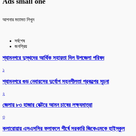
Ads small one
আপনার মতামত লিখুন
সর্বশেষ
জনপ্রিয়
শ্যামনগরে দুস্থদের আর্থিক সহায়তা দিল উপজেলা পরিষদ
১
শ্যামনগরে গুড নেবারসের দুর্যোগ সহনশীলতা প্রকল্পের সূচনা
২
জেলায় ৮৩ হাজার হেক্টরে আমন চাষের লক্ষ্যমাত্রা
৩
কলারোয়ায় এসএসসির ফলাফলে শীর্ষে সরকারি জিকেএমকে হাইস্কুল