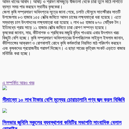
আমন ধানের আবাদ। আষাঢ় ও শ্রাবণ মাসজুড়ে বীজতলা থেকে চারা তুলে মাঠে লাগাতে
ব্যস্ত সময় পার করছেন স্থানীয় কৃষকেরা।
জেলা কৃষি সম্প্রসারণ অধিদপ্তর সূত্রে জানা গেছে, চলতি মৌসুমে সাতক্ষীরার সাতটি
উপজেলায় ৮৩ হাজার ১৫৫ হেক্টর জমিতে আমন চাষের লক্ষ্যমাত্রা ধরা হয়েছে। এতে
সম্ভাব্য চাল উৎপাদনের লক্ষ্যমাত্রা ধরা হয়েছে ২ লাখ ৬৫ হাজার ৬৭০ মেট্রিক টন।
ইতিমধ্যে প্রায় সাড়ে ১১ হাজার হেক্টর জমিতে চারা রোপণ সম্পন্ন হয়েছে।
কৃষকেরা জানান, সার, কীটনাশক ও শ্রমিকের মজুরি বৃদ্ধি পাওয়ায় এবার উৎপাদন খরচ
কিছুটা বেশি হচ্ছে। কৃষি সম্প্রসারণ অধিদপ্তরের উপপরিচালক সাইফুল ইসলাম জানান,
কীটপতঙ্গের আক্রমণ ও রোগবালাই রোধে কৃষি কর্মকর্তারা নিয়মিত মাঠ পরিদর্শন করছেন
এবং কৃষকদের প্রয়োজনীয় পরামর্শ দিচ্ছেন। এ ছাড়া সারের কৃত্রিম সংকট এড়াতে বাজার
মনিটরিং করা হচ্ছে।
এ সম্পর্কিত আরও খবর
সীমান্তে ১০ লাখ টাকার বেশি মূল্যের চোরাচালানি পণ্য জব্দ করল বিজিবি
সিলভার জুবিলি স্কুলের ব্যবস্থাপনা কমিটির সভাপতি সাংবাদিক বেলাল
হোসাইন