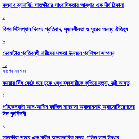
কল্যাণ ব্যানার্জি: সাতক্ষীরার সাংবাদিকতায় আস্থার এক দীর্ঘ ঠিকানা
৮
বিশ্ব স্টিলপ্যান দিবস: প্রতিবাদ, সৃজনশীলতা ও সুরের অনন্য ঐতিহ্য
৯
দেবহাটায় প্রতিবন্ধী নারীদের দক্ষতা উন্নয়ন প্রশিক্ষণ সম্পন্ন
১০
সর্বশেষ সব খবর
কয়রায় সিঁধ কেটে ঘরে ঢুকে ওষুধ ব্যবসায়ীকে কুপিয়ে হত্যা, স্ত্রী আহত
১
পাটকেলঘাটা আল-আমিন ফাজিল মাদ্রাসা অ্যালামনাই অ্যাসোসিয়েশনের
ঈদ পুনর্মিলনী
২
সাতক্ষীরা শহরে এক নারীর অস্বাভাবিক মৃত্যু, গলিত লাশ উদ্ধার