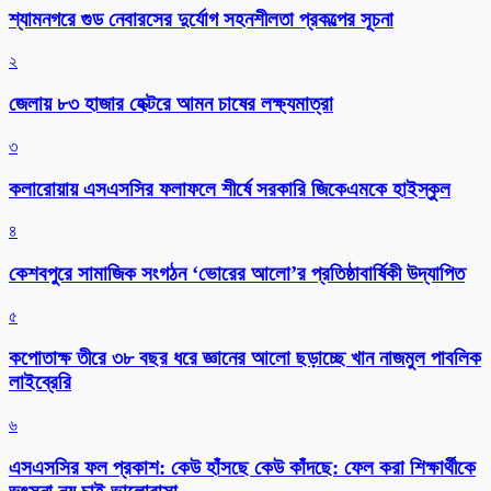
শ্যামনগরে গুড নেবারসের দুর্যোগ সহনশীলতা প্রকল্পের সূচনা
২
জেলায় ৮৩ হাজার হেক্টরে আমন চাষের লক্ষ্যমাত্রা
৩
কলারোয়ায় এসএসসির ফলাফলে শীর্ষে সরকারি জিকেএমকে হাইস্কুল
৪
কেশবপুরে সামাজিক সংগঠন ‘ভোরের আলো’র প্রতিষ্ঠাবার্ষিকী উদ্যাপিত
৫
কপোতাক্ষ তীরে ৩৮ বছর ধরে জ্ঞানের আলো ছড়াচ্ছে খান নাজমুল পাবলিক
লাইব্রেরি
৬
এসএসসির ফল প্রকাশ: কেউ হাঁসছে কেউ কাঁদছে: ফেল করা শিক্ষার্থীকে