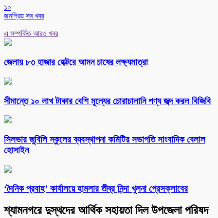
১০
জনপ্রিয় সব খবর
এ সম্পর্কিত আরও খবর
জেলায় ৮৩ হাজার হেক্টরে আমন চাষের লক্ষ্যমাত্রা
সীমান্তে ১০ লাখ টাকার বেশি মূল্যের চোরাচালানি পণ্য জব্দ করল বিজিবি
সিলভার জুবিলি স্কুলের ব্যবস্থাপনা কমিটির সভাপতি সাংবাদিক বেলাল
হোসাইন
‘দৈনিক প্রবাহ’ কার্যালয়ে হামলার তীব্র নিন্দা খুলনা প্রেসক্লাবের
শ্যামনগরে দুস্থদের আর্থিক সহায়তা দিল উপজেলা পরিষদ