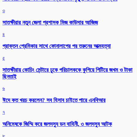
৩
সাতক্ষীরার নতুন জেলা প্রশাসক মিজ কাউসার আজিজ
৪
প্রাক্তন প্রেমিকার সাথে ফোনালাপের পর তরুনের আত্মহত্যা
৫
সাতক্ষীরায় কোচিং সেন্টারে ঢুকে পরিচালককে কুপিয়ে পিটিয়ে জখম ও টাকা
ছিনতাই
৬
ঈদে কত খরচ করলেন? সব হিসাব চাইতে পারে এনবিআর
৭
অনিমেষকে জিম্মি করে জলদস্যু ডন বাহিনী, ৩ জলদস্যু আটক
৮