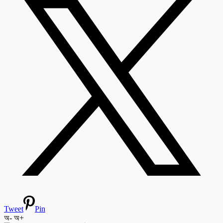
Tweet
Pin
অ-
অ+