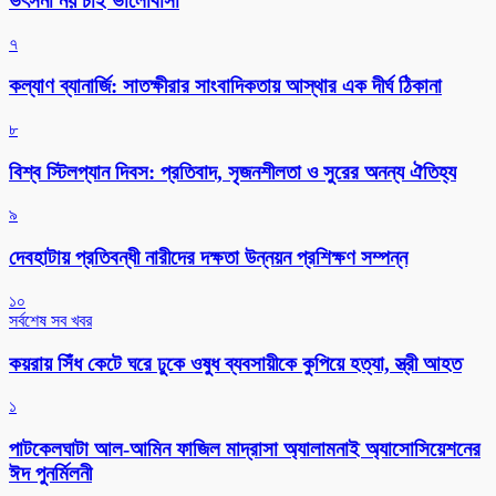
ভৎসনা নয় চাই ভালোবাসা
৭
কল্যাণ ব্যানার্জি: সাতক্ষীরার সাংবাদিকতায় আস্থার এক দীর্ঘ ঠিকানা
৮
বিশ্ব স্টিলপ্যান দিবস: প্রতিবাদ, সৃজনশীলতা ও সুরের অনন্য ঐতিহ্য
৯
দেবহাটায় প্রতিবন্ধী নারীদের দক্ষতা উন্নয়ন প্রশিক্ষণ সম্পন্ন
১০
সর্বশেষ সব খবর
কয়রায় সিঁধ কেটে ঘরে ঢুকে ওষুধ ব্যবসায়ীকে কুপিয়ে হত্যা, স্ত্রী আহত
১
পাটকেলঘাটা আল-আমিন ফাজিল মাদ্রাসা অ্যালামনাই অ্যাসোসিয়েশনের
ঈদ পুনর্মিলনী