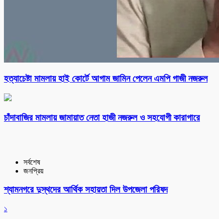
হত্যাচেষ্টা মামলায় হাই কোর্টে আগাম জামিন পেলেন এমপি গাজী নজরুল
চাঁদাবাজির মামলায় জামায়াত নেতা হাজী নজরুল ও সহযোগী কারাগারে
সর্বশেষ
জনপ্রিয়
শ্যামনগরে দুস্থদের আর্থিক সহায়তা দিল উপজেলা পরিষদ
১