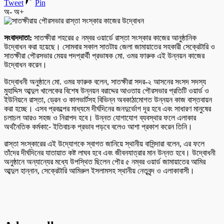
Tweet
Pin
অ-
অ+
সংবাদদাতা:
সাতক্ষীরা শহরের ৫ নম্বর ওয়ার্ডে রাস্তা সংস্কার কাজের আনুষ্ঠানিক
উদ্বোধন করা হয়েছে। সোমবার সকাল সাতটায় জেলা জামায়াতের সহকারী সেক্রেটারি ও
সাতক্ষীরা পৌরসভার মেয়র পদপ্রার্থী প্রভাষক মো. ওমর ফারুক এই উন্নয়ন কাজের
উদ্বোধন করেন।
উদ্বোধনী অনুষ্ঠানে মো. ওমর ফারুক বলেন, সাতক্ষীরা সদর-২ আসনের সংসদ সদস্য
মুহাদ্দিস আব্দুল খালেকের বিশেষ উন্নয়ন বরাদ্দের আওতায় পৌরসভার প্রতিটি ওয়ার্ড ও
ইউনিয়নে রাস্তা, ড্রেন ও কালভার্টসহ বিভিন্ন অবকাঠামোগত উন্নয়ন কাজ বাস্তবায়ন
করা হচ্ছে। এসব প্রকল্পের মাধ্যমে দীর্ঘদিনের জনদুর্ভোগ দূর হবে এবং সাধারণ মানুষের
চলাচল আরও সহজ ও নিরাপদ হবে। উন্নত যোগাযোগ ব্যবস্থার ফলে এলাকার
অর্থনৈতিক কর্মকা-ে ইতিবাচক প্রভাব পড়বে বলেও আশা প্রকাশ করেন তিনি।
রাস্তা সংস্কারের এই উদ্যোগকে স্বাগত জানিয়ে স্থানীয় বাসিন্দারা বলেন, এর ফলে
তাঁদের দীর্ঘদিনের যাতায়াত কষ্ট লাঘব হবে এবং জীবনযাত্রার মান উন্নত হবে। উদ্বোধনী
অনুষ্ঠানে অন্যান্যের মধ্যে উপস্থিত ছিলেন পৌর ৫ নম্বর ওয়ার্ড জামায়াতের আমির
আব্দুল হান্নান, সেক্রেটারি আমিরুল ইসলামসহ স্থানীয় নেতৃবৃন্দ ও এলাকাবাসী।