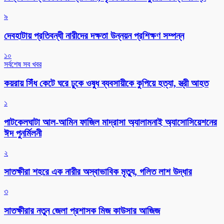
৯
দেবহাটায় প্রতিবন্ধী নারীদের দক্ষতা উন্নয়ন প্রশিক্ষণ সম্পন্ন
১০
সর্বশেষ সব খবর
কয়রায় সিঁধ কেটে ঘরে ঢুকে ওষুধ ব্যবসায়ীকে কুপিয়ে হত্যা, স্ত্রী আহত
১
পাটকেলঘাটা আল-আমিন ফাজিল মাদ্রাসা অ্যালামনাই অ্যাসোসিয়েশনের
ঈদ পুনর্মিলনী
২
সাতক্ষীরা শহরে এক নারীর অস্বাভাবিক মৃত্যু, গলিত লাশ উদ্ধার
৩
সাতক্ষীরার নতুন জেলা প্রশাসক মিজ কাউসার আজিজ