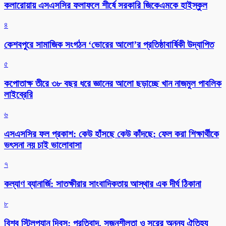
কলারোয়ায় এসএসসির ফলাফলে শীর্ষে সরকারি জিকেএমকে হাইস্কুল
৪
কেশবপুরে সামাজিক সংগঠন ‘ভোরের আলো’র প্রতিষ্ঠাবার্ষিকী উদ্যাপিত
৫
কপোতাক্ষ তীরে ৩৮ বছর ধরে জ্ঞানের আলো ছড়াচ্ছে খান নাজমুল পাবলিক
লাইব্রেরি
৬
এসএসসির ফল প্রকাশ: কেউ হাঁসছে কেউ কাঁদছে: ফেল করা শিক্ষার্থীকে
ভৎসনা নয় চাই ভালোবাসা
৭
কল্যাণ ব্যানার্জি: সাতক্ষীরার সাংবাদিকতায় আস্থার এক দীর্ঘ ঠিকানা
৮
বিশ্ব স্টিলপ্যান দিবস: প্রতিবাদ, সৃজনশীলতা ও সুরের অনন্য ঐতিহ্য