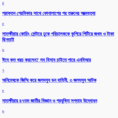
৪
প্রাক্তন প্রেমিকার সাথে ফোনালাপের পর তরুনের আত্মহত্যা
৫
সাতক্ষীরায় কোচিং সেন্টারে ঢুকে পরিচালককে কুপিয়ে পিটিয়ে জখম ও টাকা
ছিনতাই
৬
ঈদে কত খরচ করলেন? সব হিসাব চাইতে পারে এনবিআর
৭
অনিমেষকে জিম্মি করে জলদস্যু ডন বাহিনী, ৩ জলদস্যু আটক
৮
সাতক্ষীরায় ৪৭তম জাতীয় বিজ্ঞান ও প্রযুক্তি সপ্তাহ উদ্বোধন
৯