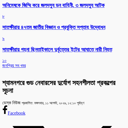
অনিমেষকে জিম্মি করে জলদস্যু ডন বাহিনী, ৩ জলদস্যু আটক
৮
সাতক্ষীরায় ৪৭তম জাতীয় বিজ্ঞান ও প্রযুক্তি সপ্তাহ উদ্বোধন
৯
সাতক্ষীরায় গহনা ছিনতাইকালে দুর্বৃত্তের ইটের আঘাতে নারী নিহত
১০
জনপ্রিয় সব খবর
শ্যামনগরে গুড নেবারসের দুর্যোগ সহনশীলতা প্রকল্পের
সূচনা
ডেস্ক নিউজ
প্রকাশিত: মঙ্গলবার, ১১ আগস্ট, ২০২৬, ১২:১০ পূর্বাহ্ণ
Facebook