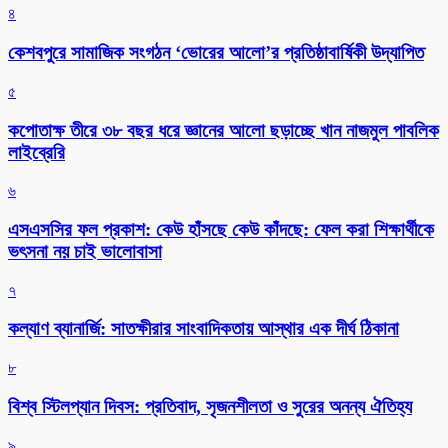
৪
কেশবপুরে সামাজিক সংগঠন ‘ভোরের আলো’র প্রতিষ্ঠাবার্ষিকী উদ্যাপিত
৫
কপোতাক্ষ তীরে ৩৮ বছর ধরে জ্ঞানের আলো ছড়াচ্ছে খান নাজমুল পাবলিক
লাইব্রেরি
৬
এসএসসির ফল প্রকাশ: কেউ হাঁসছে কেউ কাঁদছে: ফেল করা শিক্ষার্থীকে
ভৎসনা নয় চাই ভালোবাসা
৭
কল্যাণ ব্যানার্জি: সাতক্ষীরার সাংবাদিকতায় আস্থার এক দীর্ঘ ঠিকানা
৮
বিশ্ব স্টিলপ্যান দিবস: প্রতিবাদ, সৃজনশীলতা ও সুরের অনন্য ঐতিহ্য
৯