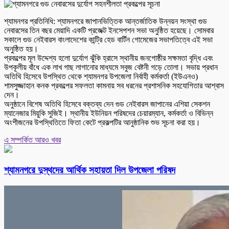
শ্যামনগর প্রতিনিধি: শ্যামনগরে জাপানভিত্তিক আন্তর্জাতিক উন্নয়ন সংস্থা গুড
নেবারসের তিন বছর মেয়াদি একটি প্রজেক্ট ইনসেপশন সভা অনুষ্ঠিত হয়েছে। সোমবার
সকালে গুড নেইবারস বাংলাদেশের কান্ট্রি হেড বার্টিন গোমেজের সভাপতিত্বে এই সভা
অনুষ্ঠিত হয়।
প্রকল্পের মূল উদ্দেশ্য হলো দুর্যোগ ঝুঁকি হ্রাসে স্থানীয় জনগোষ্ঠীর সক্ষমতা বৃদ্ধি এবং
উপকূলীয় বাঁধে এক লাখ গাছ লাগানোর মাধ্যমে সবুজ বেষ্টনী গড়ে তোলা। সভায় প্রধান
অতিথি হিসেবে উপস্থিত থেকে শ্যামনগর উপজেলা নির্বাহী কর্মকর্তা (ইউএনও)
শামসুজ্জাহান কনক প্রকল্পের সফলতা কামনায় সব ধরনের প্রশাসনিক সহযোগিতার আশ্বাস
দেন।
অনুষ্ঠানে বিশেষ অতিথি হিসেবে বক্তব্য দেন গুড নেইবারস জাপানের এশিয়া সেকশন
ম্যানেজার মিয়ুকি সুজিই। স্থানীয় ইউনিয়ন পরিষদের চেয়ারম্যান, কর্মকর্তা ও বিভিন্ন
অংশীজনের উপস্থিতিতে ফিতা কেটে প্রকল্পটির আনুষ্ঠানিক শুভ সূচনা করা হয়।
এ সম্পর্কিত আরও খবর
শ্যামনগরে দুস্থদের আর্থিক সহায়তা দিল উপজেলা পরিষদ