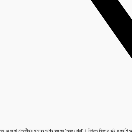
, এ হলো সাতক্ষীরার মানুষের ভাগ্য বদলের ‘তরল সোনা’। দিগন্ত বিস্তৃত এই জলরাশি আস