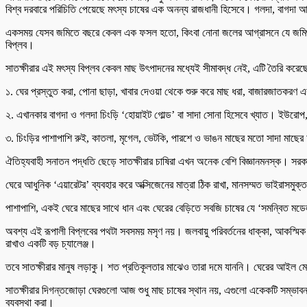
বিশ্ব দরবারে পরিচিতি পেয়েছে মৎস্য চাষের এক অনন্য রাজধানী হিসেবে। গলদা, বাগদা আ
একসময় যেসব জমিতে বছরে কেবল এক ফসল হতো, কিংবা নোনা জলের আগ্রাসনে যে জমিগুলো প
বিপ্লব।
সাতক্ষীরার এই মৎস্য বিপ্লব কেবল মাছ উৎপাদনের মধ্যেই সীমাবদ্ধ নেই, এটি তৈরি করেছ
১. ঘের প্রস্তুত করা, পোনা ছাড়া, খাবার দেওয়া থেকে শুরু করে মাছ ধরা, বাজারজাতকরণ 
২. এখানকার বাগদা ও গলদা চিংড়ি ‘হোয়াইট গোল্ড’ বা সাদা সোনা হিসেবে খ্যাত। ইউরোপ, 
৩. চিংড়ির পাশাপাশি রুই, কাতলা, মৃগেল, ভেটকি, পারশে ও ভাঙন মাছের মতো সাদা মাছ
ঐতিহ্যবাহী সনাতন পদ্ধতি ছেড়ে সাতক্ষীরার চাষিরা এখন অনেক বেশি বিজ্ঞানমনস্ক। সরক
ঘেরে আধুনিক ‘এয়ারেটর’ ব্যবহার করে অক্সিজেনের মাত্রা ঠিক রাখা, মানসম্মত ভাইরাসমুক্
পাশাপাশি, একই ঘেরে মাছের সাথে ধান এবং ঘেরের বেড়িতে সবজি চাষের যে ‘সমন্বিত মড
অবশ্য এই রূপালী বিপ্লবের পথটা সবসময় মসৃণ নয়। জলবায়ু পরিবর্তনের ধাক্কা, আকস্মিক জ
রাখাও একটি বড় চ্যালেঞ্জ।
তবে সাতক্ষীরার মানুষ লড়াকু। শত প্রতিকূলতার মাঝেও তারা দমে যাননি। ঘেরের আইল মে
সাতক্ষীরার দিগন্তজোড়া ঘেরগুলো আজ শুধু মাছ চাষের স্থান নয়, এগুলো একেকটি সম্ভাবন
ব্যবস্থা করা।