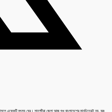
লে একেকটি মৎস্য ঘের। সাতক্ষীরা জেলা আজ শুধু বাংলাদেশের মানচিত্রেই নয়, বরং