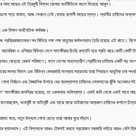
র সাদা মাছের এই ত্রিমুখী বিপ্লব জেলার অর্থনীতিকে বদলে দিয়েছে আমূল।
ড়ে থাকত, আজ সেখানে ঢেউ খেলছে রূপালী মাছের স্বপ্ন। স্থানীয় চাষিদের অক্লান্ত পর
ে এক বিশাল অর্থনৈতিক কর্মযজ্ঞ।
এবং প্রক্রিয়াজাতকরণ সব মিলিয়ে লক্ষ লক্ষ মানুষের কর্মসংস্থান তৈরি হয়েছে এই খাতে। ব
আমেরিকা ও এশিয়ার বিভিন্ন দেশে সাতক্ষীরার চিংড়ি রপ্তানি হয়ে প্রতি বছর কোটি কোটি ট
ের চাষও বেড়েছে রেকর্ড পরিমাণে। ফলে দেশের অভ্যন্তরীণ প্রোটিনের চাহিদার একটি বড় 
ারের মৎস্য বিভাগ এবং বিভিন্ন বেসরকারি সংস্থার সহায়তায় তারা শিখছেন আধুনিক চাষ পদ্
ত পোনা নির্বাচন এবং বৈজ্ঞানিক উপায়ে ঘের ব্যবস্থাপনা চাষিদের লোকসানের ঝুঁকি অনেকাংশ
েল’ সাতক্ষীরায় জনপ্রিয় হয়েছে, তা এককথায় অবিশ্বাস্য। একই জমি থেকে একই সাথে মাছ,
লোচ্ছ্বাস, অনাবৃষ্টি বা অতিবৃষ্টি এবং মাঝে মাঝে ভাইরাসের আক্রমণ চাষিদের কপালে চিন্
রামত করে, নতুন উদ্যমে পোনা ছেড়ে তারা আবার ঘুরে দাঁড়ান।
ার ক্যানভাস। এই বিপ্লবকে আরও টেকসই করতে প্রয়োজন সরকারি পর্যায়ে আরও বেশি হিমাগার