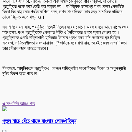
আবেদন, সহমর্মিতা, নীতি-নৈতিকতা এবং সমাজকে বুঝতে পারার প্রজ্ঞা, যা কোনো
প্রযুক্তির পক্ষে হুবহু তৈরি করা সম্ভব নয়। বাণিজ্যিক উদ্দেশ্যে যখন কেবল পেজভিউ
কিংবা রিচ বাড়ানোর প্রতিযোগিতা চলে, তখন সাংবাদিকতা তার মহৎ সামাজিক দায়িত্ব
থেকে বিচ্যুত হতে বাধ্য হয়।
সব মিলিয়ে বলা যায়, প্রযুক্তি নিজেই নিজের মধ্যে কোনো অবক্ষয় বয়ে আনে না; অবক্ষয়
ঘটে তখন, যখন প্রযুক্তিকে পেশাগত নীতি ও নৈতিকতার উপরে স্থান দেওয়া হয়।
প্রযুক্তিকে একটি শক্তিশালী হাতিয়ার হিসেবে গ্রহণ করে যদি সংবাদের মূল ভিত্তি
সত্যতা, দায়িত্বশীলতা এবং মানবিক দৃষ্টিভঙ্গিকে ধরে রাখা যায়, তবেই কেবল সাংবাদিকতা
তার গৌরব বজায় রাখতে পারবে।
দিনশেষে, আধুনিকতম প্রযুক্তিও একজন দায়িত্বশীল সাংবাদিকের বিবেক ও অনুসন্ধানী
দৃষ্টির বিকল্প হতে পারে না।
এ সম্পর্কিত আরও খবর
পুতুল নাচে বেঁচে থাকে বাংলার লোকঐতিহ্য