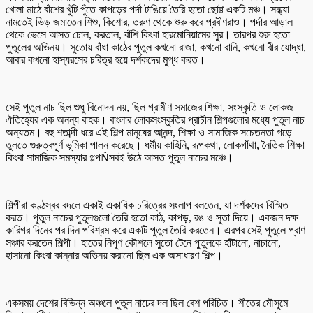
খোলা মাঠে বাঁশের খুঁটি পুঁতে কাপড়ের পর্দা টাঙিয়ে তৈরি হতো ছোট্ট একটি মঞ্চ। সন্ধ্যা
নামতেই ভিড় জমাতেন শিশু, কিশোর, তরুণ থেকে শুরু করে প্রবীণরাও। পর্দার আড়াল
থেকে ভেসে আসত ঢোল, করতাল, বাঁশি কিংবা হারমোনিয়ামের সুর। তারপর শুরু হতো
পুতুলের অভিনয়। সুতোয় বাঁধা কাঠের পুতুল কখনো রাজা, কখনো রানি, কখনো বীর যোদ্ধা,
আবার কখনো হাস্যরসের চরিত্র হয়ে দর্শকদের মুগ্ধ করত।
সেই পুতুল নাচ ছিল শুধু বিনোদন নয়, ছিল গ্রামীণ সমাজের শিক্ষা, সংস্কৃতি ও লোকজ
ঐতিহ্যের এক অনন্য বাহক। বাংলার লোকসংস্কৃতির প্রাচীন শিল্পগুলোর মধ্যে পুতুল নাচ
অন্যতম। বহু শতাব্দী ধরে এই শিল্প মানুষের আনন্দ, শিক্ষা ও সামাজিক সচেতনতা গড়ে
তুলতে গুরুত্বপূর্ণ ভূমিকা পালন করেছে। ধর্মীয় কাহিনি, রূপকথা, লোকগাঁথা, নৈতিক শিক্ষা
কিংবা সামাজিক সমস্যার গল্পÑসবই উঠে আসত পুতুল নাচের মঞ্চে।
শিল্পীরা কণ্ঠস্বর বদলে একাই একাধিক চরিত্রের সংলাপ বলতেন, যা দর্শকদের বিস্মিত
করত। পুতুল নাচের পুতুলগুলো তৈরি হতো কাঠ, কাপড়, রঙ ও সুতা দিয়ে। একজন দক্ষ
কারিগর দিনের পর দিন পরিশ্রম করে একটি পুতুল তৈরি করতেন। এরপর সেই পুতুলে প্রাণ
সঞ্চার করতেন শিল্পী। হাতের নিপুণ কৌশলে সুতো টেনে পুতুলকে হাঁটানো, নাচানো,
হাসানো কিংবা কান্নার অভিনয় করানো ছিল এক অসাধারণ শিল্প।
একসময় দেশের বিভিন্ন অঞ্চলে পুতুল নাচের দল ছিল বেশ পরিচিত। শীতের মৌসুমে