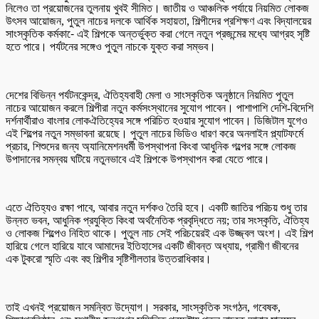
নিলেও তা প্রয়োজনের তুলনায় খুবই সীমিত। জাতীয় ও আঞ্চলিক পর্যায়ে নিয়মিত লোকজ
উৎসব আয়োজন, পুতুল নাচের দলকে আর্থিক সহায়তা, শিল্পীদের প্রশিক্ষণ এবং বিদ্যালয়ের
সাংস্কৃতিক কর্মকা-ে এই শিল্পকে অন্তর্ভুক্ত করা গেলে নতুন প্রজন্মের মধ্যে আগ্রহ সৃষ্টি
হতে পারে। পর্যটনের সঙ্গেও পুতুল নাচকে যুক্ত করা সম্ভব।
দেশের বিভিন্ন পর্যটনকেন্দ্র, ঐতিহ্যবাহী মেলা ও সাংস্কৃতিক অনুষ্ঠানে নিয়মিত পুতুল
নাচের আয়োজন করলে শিল্পীরা নতুন কর্মসংস্থানের সুযোগ পাবেন। পাশাপাশি দেশি-বিদেশি
দর্শনার্থীরাও বাংলার লোকঐতিহ্যের সঙ্গে পরিচিত হওয়ার সুযোগ পাবেন। ডিজিটাল যুগেও
এই শিল্পের নতুন সম্ভাবনা রয়েছে। পুতুল নাচের ভিডিও ধারণ করে অনলাইন প্ল্যাটফর্মে
প্রচার, শিশুদের জন্য অ্যানিমেশনধর্মী উপস্থাপনা কিংবা আধুনিক গল্পের সঙ্গে লোকজ
উপাদানের সমন্বয় ঘটিয়ে নতুনভাবে এই শিল্পকে উপস্থাপন করা যেতে পারে।
এতে ঐতিহ্যও রক্ষা পাবে, আবার নতুন দর্শকও তৈরি হবে। একটি জাতির পরিচয় শুধু তার
উন্নত ভবন, আধুনিক প্রযুক্তি কিংবা অর্থনৈতিক প্রবৃদ্ধিতে নয়; তার সংস্কৃতি, ঐতিহ্য
ও লোকজ শিল্পেও নিহিত থাকে। পুতুল নাচ সেই পরিচয়েরই এক উজ্জ্বল অংশ। এই শিল্প
হারিয়ে গেলে হারিয়ে যাবে আমাদের ইতিহাসের একটি জীবন্ত অধ্যায়, গ্রামীণ জীবনের
এক টুকরো স্মৃতি এবং বহু শিল্পীর সৃষ্টিশীলতার উত্তরাধিকার।
তাই এখনই প্রয়োজন সমন্বিত উদ্যোগ। সরকার, সাংস্কৃতিক সংগঠন, গবেষক,