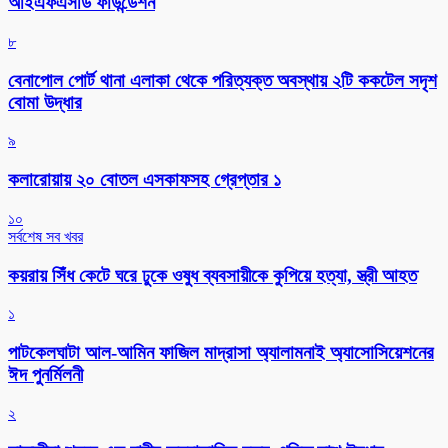
আইএফএসডি ফাউন্ডেশন
৮
বেনাপোল পোর্ট থানা এলাকা থেকে পরিত্যক্ত অবস্থায় ২টি ককটেল সদৃশ
বোমা উদ্ধার
৯
কলারোয়ায় ২০ বোতল এসকাফসহ গ্রেপ্তার ১
১০
সর্বশেষ সব খবর
কয়রায় সিঁধ কেটে ঘরে ঢুকে ওষুধ ব্যবসায়ীকে কুপিয়ে হত্যা, স্ত্রী আহত
১
পাটকেলঘাটা আল-আমিন ফাজিল মাদ্রাসা অ্যালামনাই অ্যাসোসিয়েশনের
ঈদ পুনর্মিলনী
২