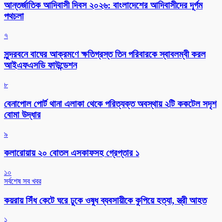
আন্তর্জাতিক আদিবাসী দিবস ২০২৬: বাংলাদেশের আদিবাসীদের দূর্গম
পথচলা
৭
সুন্দরবনে বাঘের আক্রমণে ক্ষতিগ্রস্ত তিন পরিবারকে স্বাবলম্বী করল
আইএফএসডি ফাউন্ডেশন
৮
বেনাপোল পোর্ট থানা এলাকা থেকে পরিত্যক্ত অবস্থায় ২টি ককটেল সদৃশ
বোমা উদ্ধার
৯
কলারোয়ায় ২০ বোতল এসকাফসহ গ্রেপ্তার ১
১০
সর্বশেষ সব খবর
কয়রায় সিঁধ কেটে ঘরে ঢুকে ওষুধ ব্যবসায়ীকে কুপিয়ে হত্যা, স্ত্রী আহত
১