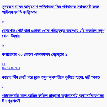
সুন্দরবনে বাঘের আক্রমণে ক্ষতিগ্রস্ত তিন পরিবারকে স্বাবলম্বী করল
আইএফএসডি ফাউন্ডেশন
৮
বেনাপোল পোর্ট থানা এলাকা থেকে পরিত্যক্ত অবস্থায় ২টি ককটেল সদৃশ
বোমা উদ্ধার
৯
কলারোয়ায় ২০ বোতল এসকাফসহ গ্রেপ্তার ১
১০
সর্বশেষ সব খবর
কয়রায় সিঁধ কেটে ঘরে ঢুকে ওষুধ ব্যবসায়ীকে কুপিয়ে হত্যা, স্ত্রী আহত
১
পাটকেলঘাটা আল-আমিন ফাজিল মাদ্রাসা অ্যালামনাই অ্যাসোসিয়েশনের
ঈদ পুনর্মিলনী