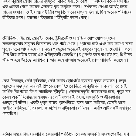
কিংবা গ্রামীণ মেলায় তাদের ব্যস্ততা থাকত সবচেয়ে বেশি। একটি দল কয়েক মাস ধরে
এক এলাকা থেকে আরেক এলাকায় ঘুরে অনুষ্ঠান করত। দর্শকদের দেওয়া অর্থেই চলত
তাদের সংসার। সেই সময় এই শিল্প শুধু বিনোদনের মাধ্যম ছিল না, ছিল অনেক পরিবারের
জীবিকার উৎস। কালের পরিক্রমায় পরিস্থিতি বদলে গেছে।
টেলিভিশন, সিনেমা, মোবাইল ফোন, ইন্টারনেট ও সামাজিক যোগাযোগমাধ্যমের
সহজলভ্যতায় মানুষের বিনোদনের ধরন পাল্টে গেছে। গ্রামের মাঠে এখন আর আগের মতো
পুতুল নাচের আসর বসে না। নতুন প্রজন্মের অনেকেই বাস্তবে পুতুল নাচ দেখেনি। ফলে
ধীরে ধীরে হারিয়ে যাচ্ছে এই ঐতিহ্যবাহী লোকশিল্প।শুধু দর্শক কমে যাওয়াই নয়, শিল্পীদের
জীবনও হয়ে উঠেছে অনিশ্চিত। আয় কমে যাওয়ায় অনেকেই পেশা পরিবর্তন করেছেন।
কেউ দিনমজুর, কেউ কৃষিকাজ, কেউ আবার ছোটখাটো ব্যবসায় যুক্ত হয়েছেন। নতুন
প্রজন্মের সদস্যরা আর এই শিল্পকে পেশা হিসেবে নিতে আগ্রহী নন। কারণ এতে নেই
আর্থিক নিরাপত্তা কিংবা সামাজিক স্বীকৃতি। লোকসংস্কৃতি গবেষকদের মতে, পুতুল নাচ
কেবল একটি বিনোদনের মাধ্যম নয়; এটি বাংলার ইতিহাস, সংস্কৃতি ও জীবনধারার
গুরুত্বপূর্ণ দলিল। একটি পুতুল নাচের প্রদর্শনীতে যেমন থাকে অভিনয়, তেমনি থাকে
সংগীত, সাহিত্য, চিত্রকলা, কারুশিল্প ও নাট্যকলার সম্মিলন। অর্থাৎ এটি একটি সমন্বিত
লোকশিল্প।
বর্তমান সময়ে কিছু সরকারি ও বেসরকারি প্রতিষ্ঠান লোকজ সংস্কৃতি সংরক্ষণের উদ্যোগ