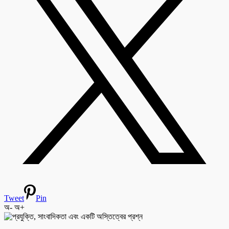
Tweet
Pin
অ-
অ+