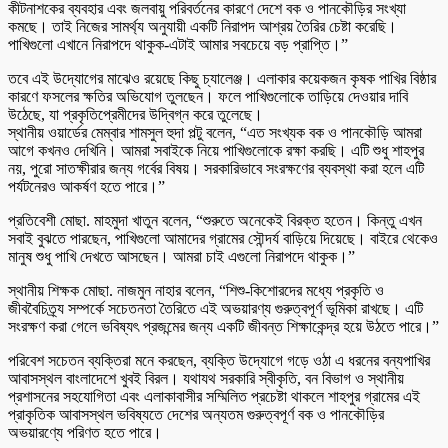
কীটনাশকের ব্যবহার এবং জলবায়ু পরিবর্তনের কারণে দেশে বক ও পানকৌড়ির সংখ্যা
কমছে। তাই নিজের সামর্থ্য অনুযায়ী একটি নিরাপদ আশ্রয় তৈরির চেষ্টা করেছি।
পাখিগুলো এখানে নিরাপদে থাকুক-এটাই আমার সবচেয়ে বড় প্রাপ্তি।”
তবে এই উদ্যোগের মাঝেও রয়েছে কিছু চ্যালেঞ্জ। এলাকার কয়েকজন কৃষক পাখির বিষ্ঠার
কারণে ফসলের ক্ষতির অভিযোগ তুলছেন। ফলে পাখিগুলোকে তাড়িয়ে দেওয়ার দাবি
উঠেছে, যা প্রকৃতিপ্রেমীদের উদ্বিগ্ন করে তুলেছে।
স্থানীয় ওয়ার্ডের মেম্বার শামসুল হুদা পল্টু বলেন, “এত সংখ্যক বক ও পানকৌড়ি আমরা
আগে কখনও দেখিনি। আমরা সবাইকে নিয়ে পাখিগুলোকে রক্ষা করছি। এটি শুধু শাহপুর
নয়, পুরো সাতক্ষীরার জন্য গর্বের বিষয়। সরকারিভাবে সংরক্ষণের ব্যবস্থা করা হলে এটি
পর্যটনেরও আকর্ষণ হতে পারে।”
প্রতিবেশী মোছা. মাহমুদা খাতুন বলেন, “শুরুতে অনেকেই বিরক্ত হতেন। কিন্তু এখন
সবাই বুঝতে পারছেন, পাখিগুলো আমাদের গ্রামের সৌন্দর্য বাড়িয়ে দিয়েছে। বাইরে থেকেও
মানুষ শুধু পাখি দেখতে আসছেন। আমরা চাই এগুলো নিরাপদে থাকুক।”
স্থানীয় শিক্ষক মোছা. নাজমুন নাহার বলেন, “শিশু-কিশোরদের মধ্যে প্রকৃতি ও
জীববৈচিত্র্য সম্পর্কে সচেতনতা তৈরিতে এই অভয়ারণ্য গুরুত্বপূর্ণ ভূমিকা রাখছে। এটি
সংরক্ষণ করা গেলে ভবিষ্যৎ প্রজন্মের জন্য একটি জীবন্ত শিক্ষাকেন্দ্র হয়ে উঠতে পারে।”
পরিবেশ সচেতন ব্যক্তিরা মনে করছেন, ব্যক্তি উদ্যোগে গড়ে ওঠা এ ধরনের বন্যপাখির
আবাসস্থল বাংলাদেশে খুবই বিরল। যথাযথ সরকারি স্বীকৃতি, বন বিভাগ ও স্থানীয়
প্রশাসনের সহযোগিতা এবং এলাকাবাসীর সম্মিলিত প্রচেষ্টা থাকলে শাহপুর গ্রামের এই
প্রাকৃতিক আবাসস্থল ভবিষ্যতে দেশের অন্যতম গুরুত্বপূর্ণ বক ও পানকৌড়ির
অভয়ারণ্যে পরিণত হতে পারে।