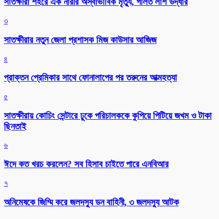
সাতক্ষীরা শহরে এক নারীর অস্বাভাবিক মৃত্যু, গলিত লাশ উদ্ধার
৩
সাতক্ষীরার নতুন জেলা প্রশাসক মিজ কাউসার আজিজ
৪
প্রাক্তন প্রেমিকার সাথে ফোনালাপের পর তরুনের আত্মহত্যা
৫
সাতক্ষীরায় কোচিং সেন্টারে ঢুকে পরিচালককে কুপিয়ে পিটিয়ে জখম ও টাকা
ছিনতাই
৬
ঈদে কত খরচ করলেন? সব হিসাব চাইতে পারে এনবিআর
৭
অনিমেষকে জিম্মি করে জলদস্যু ডন বাহিনী, ৩ জলদস্যু আটক