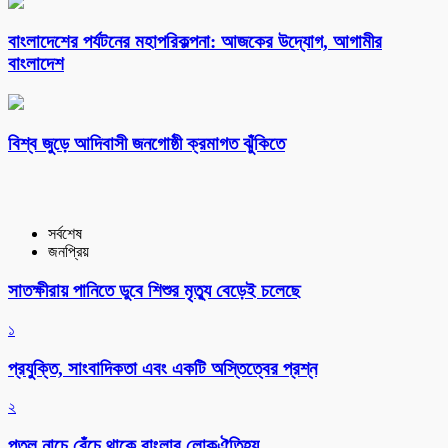
বাংলাদেশের পর্যটনের মহাপরিকল্পনা: আজকের উদ্যোগ, আগামীর
বাংলাদেশ
বিশ্ব জুড়ে আদিবাসী জনগোষ্ঠী ক্রমাগত ঝুঁকিতে
সর্বশেষ
জনপ্রিয়
সাতক্ষীরায় পানিতে ডুবে শিশুর মৃত্যু বেড়েই চলেছে
১
প্রযুক্তি, সাংবাদিকতা এবং একটি অস্তিত্বের প্রশ্ন
২
পুতুল নাচে বেঁচে থাকে বাংলার লোকঐতিহ্য