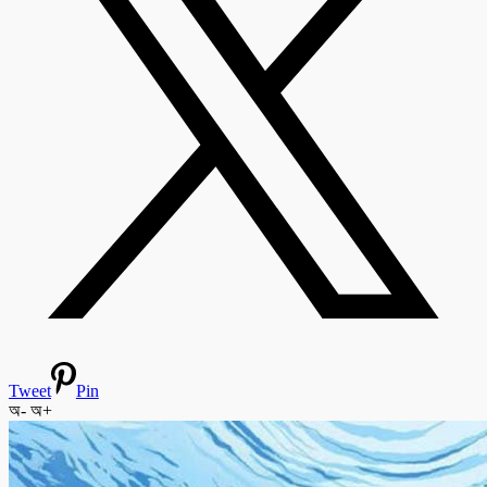
Tweet
Pin
অ-
অ+