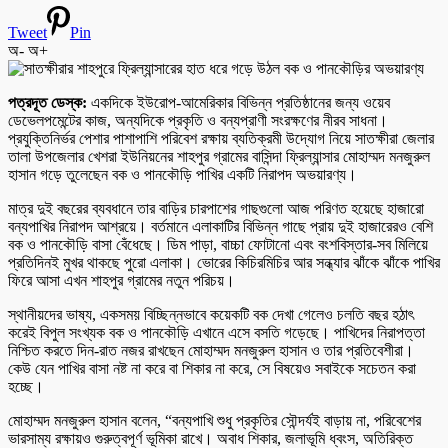
Tweet
Pin
অ-
অ+
পত্রদূত ডেস্ক:
একদিকে ইউরোপ-আমেরিকার বিভিন্ন প্রতিষ্ঠানের জন্য ওয়েব
ডেভেলপমেন্টের কাজ, অন্যদিকে প্রকৃতি ও বন্যপ্রাণী সংরক্ষণের নীরব সাধনা।
প্রযুক্তিনির্ভর পেশার পাশাপাশি পরিবেশ রক্ষায় ব্যতিক্রমী উদ্যোগ নিয়ে সাতক্ষীরা জেলার
তালা উপজেলার খেশরা ইউনিয়নের শাহপুর গ্রামের বাসিন্দা ফ্রিল্যান্সার মোহাম্মদ মনজুরুল
হাসান গড়ে তুলেছেন বক ও পানকৌড়ি পাখির একটি নিরাপদ অভয়ারণ্য।
মাত্র দুই বছরের ব্যবধানে তার বাড়ির চারপাশের গাছগুলো আজ পরিণত হয়েছে হাজারো
বন্যপাখির নিরাপদ আশ্রয়ে। বর্তমানে এলাকাটির বিভিন্ন গাছে প্রায় দুই হাজারেরও বেশি
বক ও পানকৌড়ি বাসা বেঁধেছে। ডিম পাড়া, বাচ্চা ফোটানো এবং বংশবিস্তার-সব মিলিয়ে
প্রতিদিনই মুখর থাকছে পুরো এলাকা। ভোরের কিচিরমিচির আর সন্ধ্যার ঝাঁকে ঝাঁকে পাখির
ফিরে আসা এখন শাহপুর গ্রামের নতুন পরিচয়।
স্থানীয়দের ভাষ্য, একসময় বিচ্ছিন্নভাবে কয়েকটি বক দেখা গেলেও চলতি বছর হঠাৎ
করেই বিপুল সংখ্যক বক ও পানকৌড়ি এখানে এসে বসতি গড়েছে। পাখিদের নিরাপত্তা
নিশ্চিত করতে দিন-রাত নজর রাখছেন মোহাম্মদ মনজুরুল হাসান ও তার প্রতিবেশীরা।
কেউ যেন পাখির বাসা নষ্ট না করে বা শিকার না করে, সে বিষয়েও সবাইকে সচেতন করা
হচ্ছে।
মোহাম্মদ মনজুরুল হাসান বলেন, “বন্যপাখি শুধু প্রকৃতির সৌন্দর্যই বাড়ায় না, পরিবেশের
ভারসাম্য রক্ষায়ও গুরুত্বপূর্ণ ভূমিকা রাখে। অবাধ শিকার, জলাভূমি ধ্বংস, অতিরিক্ত