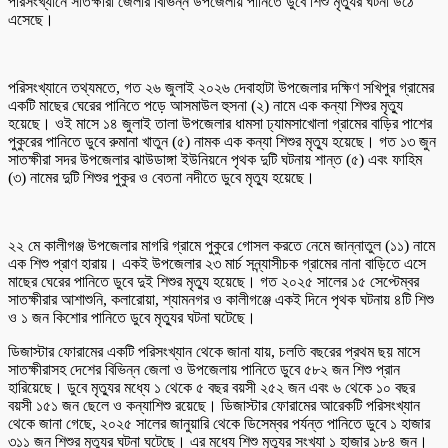
পরিসংখ্যানে সাতক্ষীরা জেলার বিভিন্ন উপজেলায় পানিতে ডুবে শিশু মৃত্যুর ঘটনা উঠে
এসেছে।
পরিসংখ্যানে তথ্যমতে, গত ২৬ জুলাই ২০২৬ দেবাহাটা উপজেলার দক্ষিণ সখিপুর গ্রামের
একটি মাছের ঘেরের পানিতে পড়ে আসমাউল হুসনা (২) নামে এক কন্যা শিশুর মৃত্যু
হয়েছে। ওই মাসে ১৪ জুলাই তালা উপজেলার ধামসা ঢ্যামসাখোলা গ্রামের বাড়ির পাশের
পুকুরের পানিতে ডুবে রুমানা খাতুন (৫) নামক এক কন্যা শিশুর মৃত্যু হয়েছে। গত ১৩ জুন
সাতক্ষীরা সদর উপজেলার ঝাউডাঙ্গা ইউনিয়নে পৃথক দুটি ঘটনায় শান্ত (৫) এবং ফাহিম
(৩) নামের দুটি শিশুর পুকুর ও বেতনা নদীতে ডুবে মৃত্যু হয়েছে।
২২ মে কালীগঞ্জ উপজেলার মাগরি গ্রামে পুকুরে গোসল করতে নেমে জান্নাতুল (১১) নামে
এক শিশু প্রাণ হারায়। একই উপজেলার ২৩ মার্চ সন্ন্যাসীচক গ্রামের নানা বাড়িতে এসে
মাছের ঘেরের পানিতে ডুবে দুই শিশুর মৃত্যু হয়েছে। গত ২০২৫ সালের ১৫ সেপ্টেম্বর
সাতক্ষীরার আশাশুনি, কলারোয়া, শ্যামনগর ও কালীগঞ্জে একই দিনে পৃথক ঘটনায় ৪টি শিশু
ও ১ জন কিশোর পানিতে ডুবে মৃত্যুর ঘটনা ঘটেছে।
ডিজাস্টার ফোরামের একটি পরিসংখ্যান থেকে জানা যায়, চলতি বছরের প্রথম ছয় মাসে
সাতক্ষীরাসহ দেশের বিভিন্ন জেলা ও উপজেলায় পানিতে ডুবে ৫৮২ জন শিশু প্রান
হারিয়েছে। ডুবে মৃত্যুর মধ্যে ১ থেকে ৫ বছর বয়সী ২৫২ জন এবং ৬ থেকে ১০ বছর
বয়সী ১৫১ জন ছেলে ও কন্যাশিশু রয়েছে। ডিজাস্টার ফোরামের আরেকটি পরিসংখ্যান
থেকে জানা গেছে, ২০২৫ সালের জানুয়ারি থেকে ডিসেম্বর পর্যন্ত পানিতে ডুবে ১ হাজার
৩১১ জন শিশুর মৃত্যুর ঘটনা ঘটেছে। এর মধ্যে শিশু মৃত্যুর সংখ্যা ১ হাজার ১৮৪ জন।