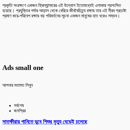
প্রকৃতি সংরক্ষণে একজন ফ্রিল্যান্সারের এই উদ্যোগ ইতোমধ্যেই এলাকায় প্রশংসিত
হয়েছে। প্রযুক্তির পর্দার আড়াল থেকে বেরিয়ে জীববৈচিত্র্য রক্ষায় তার এই নীরব প্রচেষ্টা
প্রমাণ করে-পরিবেশ রক্ষায় বড় পরিবর্তনের সূচনা একজন মানুষের হাত ধরেও সম্ভব।
Ads small one
আপনার মতামত লিখুন
সর্বশেষ
জনপ্রিয়
সাতক্ষীরায় পানিতে ডুবে শিশুর মৃত্যু বেড়েই চলেছে