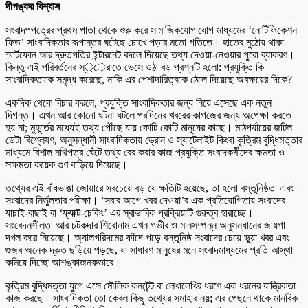
দীপঙ্কর বিশ্বাস
সংবাদপপত্রের প্রথম পাতা থেকে শুরু করে সামাজিকযোগাযোগ মাধ্যমের ‘নোটিফিকেশন
ফিড’ সাংবাদিকতার রূপান্তর ঘটেছে চোখে পড়ার মতো গতিতে। হাতের মুঠোয় থাকা
স্মার্টফোন আর দ্রুতগতির ইন্টারনেট বদলে দিয়েছে তথ্য দেওয়া-নেওয়ার পুরো ব্যাকরণ।
কিন্তু এই পরিবর্তনের স্্েরাতে ভেসে ওঠা বড় প্রশ্নটি হলো: প্রযুক্তি কি
সাংবাদিকতাকে সমৃদ্ধ করেছে, নাকি এর পেশাদারিত্বকে ঠেলে দিয়েছে অবক্ষয়ের দিকে?
একদিক থেকে বিচার করলে, প্রযুক্তি সাংবাদিকতার জন্য নিয়ে এসেছে এক নতুন
দিগন্ত। এখন আর কোনো ঘটনা ঘটলে পরদিনের খবরের কাগজের জন্য অপেক্ষা করতে
হয় না; মুহূর্তের মধ্যেই তথ্য পৌঁছে যায় কোটি কোটি মানুষের কাছে। মাঠপর্যায়ের জটিল
ডেটা বিশ্লেষণ, অনুসন্ধানী সাংবাদিকতায় ড্রোন ও স্যাটেলাইট কিংবা কৃত্রিম বুদ্ধিমত্তার
মাধ্যমে বিশাল নথিপত্র ঘেঁটে তথ্য বের করার কাজ প্রযুক্তি সংবাদকর্মীদের ক্ষমতা ও
সক্ষমতা কয়েক গুণ বাড়িয়ে দিয়েছে।
তথ্যের এই বাঁধভাঙা জোয়ারে সবচেয়ে বড় যে ক্ষতিটি হয়েছে, তা হলো বস্তুনিষ্ঠতা এবং
সংবাদের নির্ভুলতার পরীক্ষা। ‘সবার আগে খবর দেওয়া’র এক প্রতিযোগিতায় সংবাদের
যাচাই-বাছাই বা ‘ফ্যাক্ট-চেকিং’ এর স্বাভাবিক প্রক্রিয়াটি গুরুত্ব হারাচ্ছে।
সংবেদনশীলতা আর চটকদার শিরোনাম এখন গভীর ও মানসম্পন্ন অনুসন্ধানের জায়গা
দখল করে নিয়েছে। অ্যালগরিদমের ফাঁদে পড়ে বস্তুনিষ্ঠ সংবাদের চেয়ে ভুয়া খবর এবং
গুজব অনেক দ্রুত ছড়িয়ে পড়ছে, যা সাধারণ মানুষের মনে সংবাদমাধ্যমের প্রতি আস্থা
কমিয়ে দিচ্ছে আশঙ্কাজনকভাবে।
কৃত্রিম বুদ্ধিমত্তা যুগে এসে মৌলিক কনটেন্ট বা লেখালেখির ধরণে এক ধরনের যান্ত্রিকতা
কাজ করছে। সাংবাদিকতা তো কেবল কিছু তথ্যের সমাহার নয়; এর পেছনে থাকে মানবিক