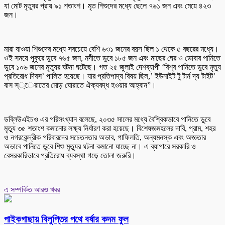
যা মোট মৃত্যুর প্রায় ৯১ শতাংশ। মৃত শিশুদের মধ্যে ছেলে ৭৬১ জন এবং মেয়ে ৪২৩
জন।
মারা যাওয়া শিশুদের মধ্যে সবচেয়ে বেশি ৬৩১ জনের বয়স ছিল ১ থেকে ৫ বছরের মধ্যে।
ওই সময়ে পুকুরে ডুবে ৭৬৫ জন, নদীতে ডুবে ১৮৫ জন এবং মাছের ঘের ও ডোবার পানিতে
ডুবে ১০৬ জনের মৃত্যুর ঘটনা ঘটেছে। গত ২৫ জুলাই দেশব্যাপী ‘বিশ্ব পানিতে ডুবে মৃত্যু
প্রতিরোধ দিবস’ পালিত হয়েছে। যার প্রতিপাদ্য বিষয় ছিল,’ ইউনাইট টু টার্ন দ্য টাইট’
বাস স্্েরাতের মোড় ঘোরাতে ঐক্যবদ্ধ হওয়ার আহ্বান”।
ডব্লিউএইচও এর পরিসংখ্যান বলেছে, ২০৩৫ সালের মধ্যে বৈশ্বিকভাবে পানিতে ডুবে
মৃত্যু ৩৫ শতাংশ কমানোর লক্ষ্য নির্ধারণ করা হয়েছে। বিশেষজ্ঞমহলের দাবি, গ্রাম, শহর
ও নগরকেন্দ্রীক পরিবারদের সচেতনতার অভাব, গাফিলতি, অন্যমনস্ক এবং অজ্ঞতার
অভাবে পানিতে ডুবে শিশু মৃত্যুর ঘটনা কমানো যাচ্ছে না। এ ব্যাপারে সরকারি ও
বেসরকারিভাবে প্রতিরোধ ব্যবস্থা গড়ে তোলা জরুরি।
এ সম্পর্কিত আরও খবর
পাইকগাছায় বিলুপ্তির পথে বর্ষার কদম ফুল