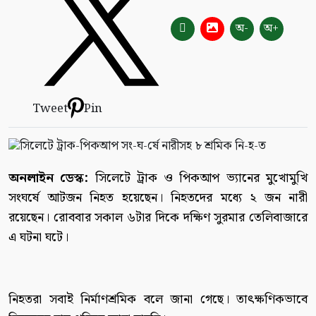
অ-
অ+
Tweet
Pin
অনলাইন ডেস্ক:
সিলেটে ট্রাক ও পিকআপ ভ্যানের মুখোমু‌খি
সংঘর্ষে আটজন নিহত হয়েছেন। নিহতদের মধ্যে ২ জন নারী
রয়েছেন। রোববার সকাল ৬টা‌র দিকে দ‌ক্ষিণ সু‌রমার তেলিবাজারে
এ ঘটনা ঘটে।
নিহতরা সবাই নির্মাণশ্রমিক বলে জানা গেছে। তাৎক্ষণিকভাবে