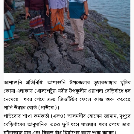
আশাশুনি প্রতিনিধি: আশাশুনি উপজেলার তুয়ারডাঙ্গার মুচির
কোনা এলাকায় খোলপেটুয়া নদীর উপকূলীয় ওয়াপদা বেড়িবাঁধে ধস
নেমেছে। খবর পেয়ে দ্রুত জিওটিউব ফেলে কাজ শুরু করেছে
পানি উন্নয়ন বোর্ড (পাউবো)।
পাউবোর শাখা কর্মকর্তা (এসও) আলমগীর হোসেন জানান, দুপুরে
বেড়িবাঁধের আনুমানিক ৩০০ ফুট ধসে যাওয়ার খবর পেয়ে তারা
ঘটনাস্থলে যান এবং বিকল্প বাঁধ নির্মাণের কাজ শুরু করেন।