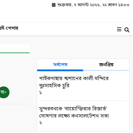
শুক্রবার, ৭ আগস্ট ২০২৬, ২২ শ্রাবণ ১৪৩৩
য়
ই-পেপার
সর্বশেষ
জনপ্রিয়
পাইকগাছায় শ্মশানের কালী মন্দিরে
দুঃসাহসিক চুরি
অ+
১
সুন্দরবনকে ‘বায়োস্ফিয়ার রিজার্ভ’
ঘোষণার লক্ষ্যে কনসালটেশন সভা
২