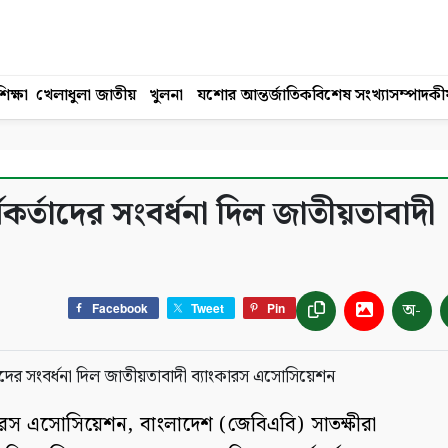
িক্ষা
খেলাধুলা
জাতীয়
খুলনা
যশোর
আন্তর্জাতিক
বিশেষ সংখ্যা
সম্পাদকী
্মকর্তাদের সংবর্ধনা দিল জাতীয়তাবাদী
অ-
Facebook
Tweet
Pin
কারস এসোসিয়েশন, বাংলাদেশ (জেবিএবি) সাতক্ষীরা