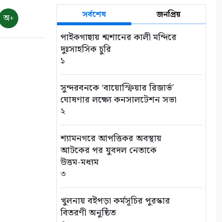
সর্বশেষ
জনপ্রিয়
অ+
পাইকগাছায় শ্মশানের কালী মন্দিরে
দুঃসাহসিক চুরি
১
সুন্দরবনকে ‘বায়োস্ফিয়ার রিজার্ভ’
ঘোষণার লক্ষ্যে কনসালটেশন সভা
২
শ্যামনগরে আপত্তিকর অবস্থায়
আটকের পর যুবদল নেতাকে
উত্তম-মধ্যম
৩
খুলনায় বইপড়া কর্মসূচির পুরস্কার
বিতরণী অনুষ্ঠিত