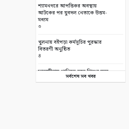
শ্যামনগরে আপত্তিকর অবস্থায়
আটকের পর যুবদল নেতাকে উত্তম-
মধ্যম
৩
খুলনায় বইপড়া কর্মসূচির পুরস্কার
বিতরণী অনুষ্ঠিত
৪
সাতক্ষীরায় পানিতে ডুবে শিশুর মৃত্যু
সর্বশেষ সব খবর
বেড়েই চলেছে
৫
প্রযুক্তি, সাংবাদিকতা এবং একটি
অস্তিত্বের প্রশ্ন
৬