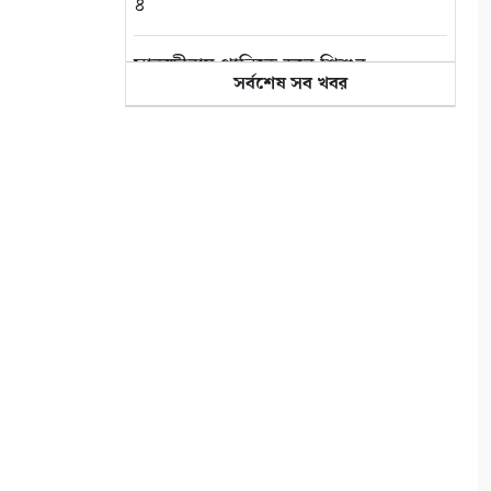
৪
সাতক্ষীরায় পানিতে ডুবে শিশুর
সর্বশেষ সব খবর
মৃত্যু বেড়েই চলেছে
৫
প্রযুক্তি, সাংবাদিকতা এবং একটি
অস্তিত্বের প্রশ্ন
৬
পুতুল নাচে বেঁচে থাকে বাংলার
লোকঐতিহ্য
৭
পাইকগাছায় নার্সারীতে গুটি কলম
তৈরিতে ব্যস্ত শ্রমিক
৮