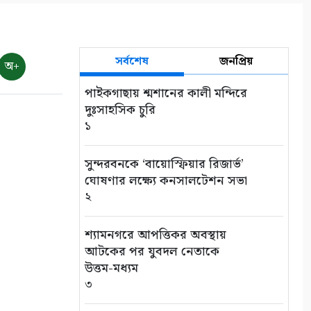
সর্বশেষ
জনপ্রিয়
অ+
পাইকগাছায় শ্মশানের কালী মন্দিরে
দুঃসাহসিক চুরি
১
সুন্দরবনকে ‘বায়োস্ফিয়ার রিজার্ভ’
ঘোষণার লক্ষ্যে কনসালটেশন সভা
২
শ্যামনগরে আপত্তিকর অবস্থায়
আটকের পর যুবদল নেতাকে
উত্তম-মধ্যম
৩