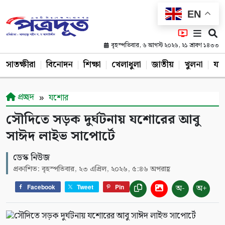
EN
বৃহস্পতিবার, ৬ আগস্ট ২০২৬, ২১ শ্রাবণ ১৪৩৩
সাতক্ষীরা
বিনোদন
শিক্ষা
খেলাধুলা
জাতীয়
খুলনা
যশ
প্রচ্ছদ
যশোর
সৌদিতে সড়ক দুর্ঘটনায় যশোরের আবু
সাঈদ লাইভ সাপোর্টে
ডেস্ক নিউজ
প্রকাশিত: বৃহস্পতিবার, ২৩ এপ্রিল, ২০২৬, ৫:৪৬ অপরাহ্ণ
অ-
অ+
Facebook
Tweet
Pin