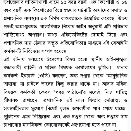
উপজেলার দাতিনাখালী গ্রামে ১৫ বছর বয়সী এক কিশোরী ও ১৬
বছর বয়সী এক কিশোরের বিয়ে হওয়ার ঘটনাটি আমাদের সমাজ ও
প্রশাসনিক ব্যবস্থার এক নির্মম বাস্তবতাকে উন্মেচিত করেছে। উভয়
পক্ষই অপ্রাপ্তবয়স্ক; বাল্যবিবাহ নিরোধ আইন অনুযায়ী এটি পরিষ্কার
শাস্তিযোগ্য অপরাধ। অথচ এফিডেভিটের দোহাই দিয়ে এবং
প্রশাসনিক দায় ঠেলার অদ্ভুত প্রতিযোগিতার মাধ্যমে এই বেআইনি
কর্মকা-টি নির্বিঘেœ সম্পন্ন হয়েছে।
এই ঘটনায় সবচেয়ে উদ্বেগের বিষয় হলো স্থানীয় আইনশৃঙ্খলা
রক্ষাকারী বাহিনী ও মহিলা বিষয়ক কার্যালয়ের ভূমিকা। থানার
কর্মকর্তা ইনচার্জ (ওসি) বলছেন, অন্য দপ্তর থেকে ‘আনুষ্ঠানিক
সাহায্য’ না চাইলে তাদের কিছু করার থাকে না। আবার মহিলা
বিষয়ক কর্মকর্তা কেবল ‘খবর পাঠানো’র মধ্যেই নিজ দায়িত্ব
সীমাবদ্ধ রাখছেন। প্রশাসনিক এই লাল ফিতার দৌরাত্ম্য ও
সমন্বয়হীনতার সুযোগ নিয়েই মূলত অপরাধীরা পার পেয়ে যাচ্ছে।
পুলিশের এমন নিষ্ক্রিয়তা এবং এক দপ্তর থেকে অন্য দপ্তরে দায়
চাপানোর মানসিকতা কোনোভাবেই গ্রহণযোগ্য হতে পারে না।