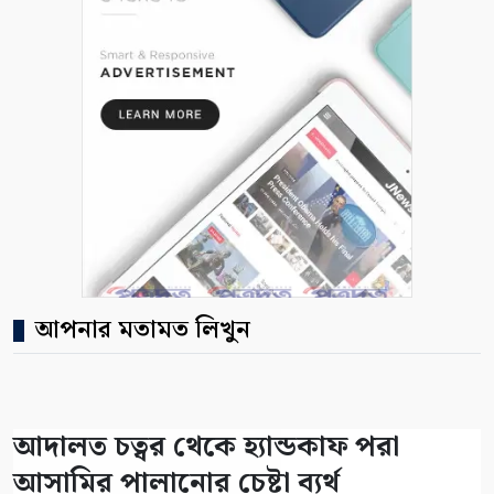
আপনার মতামত লিখুন
আদালত চত্বর থেকে হ্যান্ডকাফ পরা
আসামির পালানোর চেষ্টা ব্যর্থ