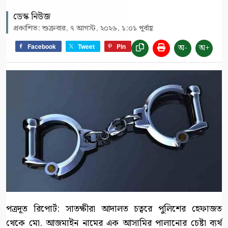
ডেস্ক নিউজ
প্রকাশিত: শুক্রবার, ৭ আগস্ট, ২০২৬, ১:০১ পূর্বাহ্ণ
অ-
অ+
Facebook
Tweet
Pin
পত্রদূত রিপোর্ট: সাতক্ষীরা আদালত চত্বরে পুলিশের হেফাজত
থেকে মো. আজমাইন নামের এক আসামির পালানোর চেষ্টা ব্যর্থ