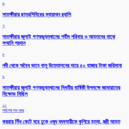
৬
সাতক্ষীরায় ছাত্রশিবিরের ম্যারাথন র‌্যালি
৭
সাতক্ষীরায় জুলাই গণঅভ্যুত্থানের শহীদ পরিবার ও আহতদের মাঝে
সম্মানি প্রদান
৮
নদী থেকে অবৈধ ভাবে বালু উত্তোলনের দায়ে ৫০ হাজার টাকা জরিমানা
৯
সাতক্ষীরায় জুলাই গণঅভ্যুত্থানের দ্বিতীয় বার্ষিকী উপলক্ষে জামায়াতের
বিক্ষোভ মিছিল
১০
সর্বশেষ সব খবর
কয়রায় সিঁধ কেটে ঘরে ঢুকে ওষুধ ব্যবসায়ীকে কুপিয়ে হত্যা, স্ত্রী আহত