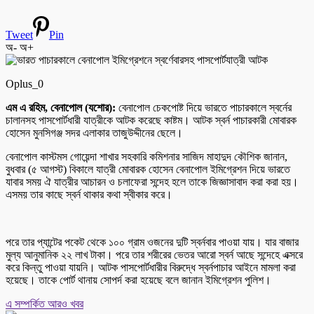
Tweet
Pin
অ-
অ+
Oplus_0
এম এ রহিম, বেনাপোল (যশোর):
বেনাপোল চেকপোষ্ট দিয়ে ভারতে পাচারকালে স্বর্নের
চালানসহ পাসপোর্টধারী যাত্রীকে আটক করেছে কাষ্টম। আটক স্বর্ন পাচারকারী মোবারক
হোসেন মুনসিগঞ্জ সদর এলাকার তাজুউদ্দীনের ছেলে।
বেনাপোল কাস্টমস গোয়েন্দা শাখার সহকারি কমিশনার সাজিদ মাহাদুদ কৌশিক জানান,
বুধবার (৫ আগস্ট) বিকালে যাত্রী মোবারক হোসেন বেনাপোল ইমিগ্রেশন দিয়ে ভারতে
যাবার সময় ঐ যাত্রীর আচারন ও চলাফেরা সন্দেহ হলে তাকে জিজ্ঞাসাবাদ করা করা হয়।
এসময় তার কাছে স্বর্ন থাকার কথা স্বীকার করে।
পরে তার প্যান্টের পকেট থেকে ১০০ গ্রাম ওজনের দুটি স্বর্নবার পাওয়া যায়। যার বাজার
মুল্য আনুমানিক ২২ লাখ টাকা। পরে তার শরীরের ভেতর আরো স্বর্ন আছে সন্দেহে এক্সরে
করে কিন্তু পাওয়া যায়নি। আটক পাসপোর্টধারীর বিরুদ্ধে স্বর্নপাচার আইনে মামলা করা
হয়েছে। তাকে পোর্ট থানায় সোপর্দ করা হয়েছে বলে জানান ইমিগ্রেশন পুলিশ।
এ সম্পর্কিত আরও খবর