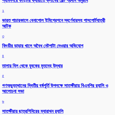
শ্যামনগরে ফাইটার ক্যারাতে ক্লাবের বেল্ট প্রদান অনুষ্ঠান
২
ভারত পাচারকালে বেনাপোল ইমিগ্রেশনে স্বর্ণেবারসহ পাসপোর্টযাত্রী
আটক
৩
ফিংড়ীর ডাড়ার খালে অবৈধ নেটপাটা দেওয়ার অভিযোগ
৪
তালায় বিল থেকে যুবকের মৃতদেহ উদ্ধার
৫
গণঅভ্যুত্থানের দ্বিতীয় বর্ষপূর্তি উপলক্ষে সাতক্ষীরায় বিএনপির র‌্যালি ও
আলোচনা সভা
৬
সাতক্ষীরায় ছাত্রশিবিরের ম্যারাথন র‌্যালি