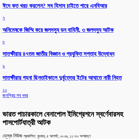
ঈদে কত খরচ করলেন? সব হিসাব চাইতে পারে এনবিআর
৭
অনিমেষকে জিম্মি করে জলদস্যু ডন বাহিনী, ৩ জলদস্যু আটক
৮
সাতক্ষীরায় ৪৭তম জাতীয় বিজ্ঞান ও প্রযুক্তি সপ্তাহ উদ্বোধন
৯
সাতক্ষীরায় গহনা ছিনতাইকালে দুর্বৃত্তের ইটের আঘাতে নারী নিহত
১০
জনপ্রিয় সব খবর
ভারত পাচারকালে বেনাপোল ইমিগ্রেশনে স্বর্ণেবারসহ
পাসপোর্টযাত্রী আটক
ডেস্ক নিউজ
প্রকাশিত: বুধবার, ৫ আগস্ট, ২০২৬, ১১:৩০ অপরাহ্ণ