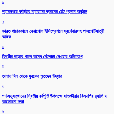
১
শ্যামনগরে ফাইটার ক্যারাতে ক্লাবের বেল্ট প্রদান অনুষ্ঠান
২
ভারত পাচারকালে বেনাপোল ইমিগ্রেশনে স্বর্ণেবারসহ পাসপোর্টযাত্রী
আটক
৩
ফিংড়ীর ডাড়ার খালে অবৈধ নেটপাটা দেওয়ার অভিযোগ
৪
তালায় বিল থেকে যুবকের মৃতদেহ উদ্ধার
৫
গণঅভ্যুত্থানের দ্বিতীয় বর্ষপূর্তি উপলক্ষে সাতক্ষীরায় বিএনপির র‌্যালি ও
আলোচনা সভা
৬