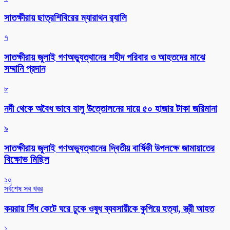
সাতক্ষীরায় ছাত্রশিবিরের ম্যারাথন র‌্যালি
৭
সাতক্ষীরায় জুলাই গণঅভ্যুত্থানের শহীদ পরিবার ও আহতদের মাঝে
সম্মানি প্রদান
৮
নদী থেকে অবৈধ ভাবে বালু উত্তোলনের দায়ে ৫০ হাজার টাকা জরিমানা
৯
সাতক্ষীরায় জুলাই গণঅভ্যুত্থানের দ্বিতীয় বার্ষিকী উপলক্ষে জামায়াতের
বিক্ষোভ মিছিল
১০
সর্বশেষ সব খবর
কয়রায় সিঁধ কেটে ঘরে ঢুকে ওষুধ ব্যবসায়ীকে কুপিয়ে হত্যা, স্ত্রী আহত
১