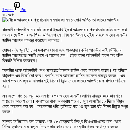
Tweet
Pin
অ-
অ+
রাজধানীর পল্লবী থানায় স্ত্রী আফরা ইভনাথ ইকরা আত্মহত্যায় প্ররোচনার অভিযোগে করা
মামলায় ছোট পর্দার জনপ্রিয় অভিনেতা মো. নিয়ামত উল্লাহ ভূইয়া ওরফে জাহের আলভীর
জামিন আবেদন নামঞ্জুর করেছেন আদালত।
সোমবার (৬ জুলাই) ঢাকা মহানগর দায়রা জজ শাহজাহান কবির আলভীর আইনজীবীদের
জামিন আবেদনের শুনানি শেষে এ আদেশ দেন। রাষ্ট্রপক্ষের আইনজীবী হারুন অর রশিদ
বিষয়টি নিশ্চিত করেছেন।
আলভীর পক্ষে আইনজীবী শেখ রোবায়েত ইসলাম জামিন চেয়ে আবেদন করেন। অপরদিকে
রাষ্ট্রপক্ষ এর বিরোধিতা করে। শুনানি শেষে আদালত জামিন আবেদন নামঞ্জুর করেন। এর
আগে গত ৩০ জুন এ মামলায় দুই দিনের রিমান্ড শেষে জাহের আলভীকে কারাগারে পাঠানো
হয়।
এর আগে, গত ১৮ জুন আত্মসমর্পণের পর জাহের আলভীর জামিন নামঞ্জুর করে কারাগারে
পাঠানোর আদেশ দেন। কারাগারে থাকা অবস্থায় গত ২১ জুন আসামির ১০ দিনের রিমান্ড
চেয়ে আবেদন করা হয়। আবেদনের পরিপ্রেক্ষিতে গত ২৪ জুন তার দুই দিনের রিমান্ড মঞ্জুর
করেন।
মামলার অভিযোগে বলা হয়েছে, গত ২৮ ফেব্রুয়ারি মিরপুর ডিওএইচএসের বাসা থেকে
সিলিং ফ্যানের সঙ্গে ওড়না দিয়ে গলায় ফাঁস দেওয়া অবস্থায় ইকরাকে উদ্ধার করেন