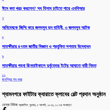
ঈদে কত খরচ করলেন? সব হিসাব চাইতে পারে এনবিআর
৭
অনিমেষকে জিম্মি করে জলদস্যু ডন বাহিনী, ৩ জলদস্যু আটক
৮
সাতক্ষীরায় ৪৭তম জাতীয় বিজ্ঞান ও প্রযুক্তি সপ্তাহ উদ্বোধন
৯
সাতক্ষীরায় গহনা ছিনতাইকালে দুর্বৃত্তের ইটের আঘাতে নারী নিহত
১০
জনপ্রিয় সব খবর
শ্যামনগরে ফাইটার ক্যারাতে ক্লাবের বেল্ট প্রদান অনুষ্ঠান
ডেস্ক নিউজ
প্রকাশিত: বুধবার, ৫ আগস্ট, ২০২৬, ১১:৩৪ অপরাহ্ণ