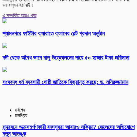
বলা সম্ভব হয় নাই।
এ সম্পর্কিত আরও খবর
শ্যামনগরে ফাইটার ক্যারাতে ক্লাবের বেল্ট প্রদান অনুষ্ঠান
নদী থেকে অবৈধ ভাবে বালু উত্তোলনের দায়ে ৫০ হাজার টাকা জরিমানা
সংঘবদ্ধ ধর্ম ব্যবসায়ী গোষ্ঠী জাতিকে বিভ্রান্ত করছে: ড. মনিরুজ্জামান
সর্বশেষ
জনপ্রিয়
সুন্দরবনে আত্মসমর্পণকারী বনদস্যুরা আবারও সক্রিয়? জেলেদের অভিযোগে
নতুন আতঙ্ক