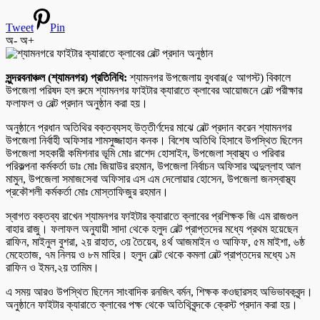
Tweet
Pin
অ-
অ+
সুন্দরবনাঞ্চল (শ্যামনগর) প্রতিনিধি:
শ্যামনগর উপজেলায় বুধবার(৫ আগস্ট) বিকালে
উপজেলা পরিষদ হল রুমে শ্যামনগর ফাইটার ক্যারাতে ক্লাবের আয়োজনে বেল্ট পরীক্ষার
ফলাফল ও বেল্ট প্রদান অনুষ্ঠান করা হয়।
অনুষ্ঠানে প্রধান অতিথির বক্তব্যসহ উত্তীর্ণদের মাঝে বেল্ট প্রদান করেন শ্যামনগর
উপজেলা নির্বাহী অফিসার শামসুজ্জাহান কনক। বিশেষ অতিথি হিসাবে উপস্থিত ছিলেন
উপজেলা সহকারী কমিশনার ভূমি মোঃ রাশেদ হোসাইন, উপজেলা স্বাস্থ্য ও পরিবার
পরিকল্পনা কর্মকর্তা ডাঃ মোঃ জিয়াউর রহমান, উপজেলা নির্বাচন অফিসার আব্দুল্লাহ আল
মামুন, উপজেলা সমাজসেবা অফিসার এস এম দেলোয়ার হোসেন, উপজেলা জনস্বাস্থ্য
প্রকৌশলী কর্মকর্তা মোঃ মোস্তাফিজুর রহমান।
স্বাগত বক্তব্য রাখেন শ্যামনগর ফাইটার ক্যারাতে ক্লাবের প্রশিক্ষক জি এম রাজগুল
বাহার রাজু। ফলাফল অনুযায়ী সাদা থেকে হলুদ বেল্ট প্রাপ্তদের মধ্যে প্রথম হয়েছেন
রাফিন, মাইনুল বুশরা, ২য় রাহাত, ৩য় তৈয়েব, ৪র্থ আজমাইন ও আফিফ, ৫ম মাইশা, ৬ষ্ঠ
মেহেতাজ, ৭ম নিলয় ও ৮ম মাহির। হলুদ বেল্ট থেকে কমলা বেল্ট প্রাপ্তদের মধ্যে ১ম
রাফিন ও ইমন,২য় তামিম।
এ সময় আরও উপস্থিত ছিলেন সাংবাদিক রনজিৎ বর্মন, শিক্ষক কওছারসহ অভিভাবকবৃন্দ।
অনুষ্ঠানে ফাইটার ক্যারাতে ক্লাবের পক্ষ থেকে অতিথিবৃন্দকে ক্রেস্ট প্রদান করা হয়।