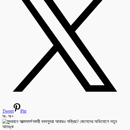
Tweet
Pin
অ-
অ+