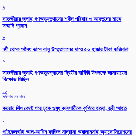
৭
সাতক্ষীরায় জুলাই গণঅভ্যুত্থানের শহীদ পরিবার ও আহতদের মাঝে
সম্মানি প্রদান
৮
নদী থেকে অবৈধ ভাবে বালু উত্তোলনের দায়ে ৫০ হাজার টাকা জরিমানা
৯
সাতক্ষীরায় জুলাই গণঅভ্যুত্থানের দ্বিতীয় বার্ষিকী উপলক্ষে জামায়াতের
বিক্ষোভ মিছিল
১০
সর্বশেষ সব খবর
কয়রায় সিঁধ কেটে ঘরে ঢুকে ওষুধ ব্যবসায়ীকে কুপিয়ে হত্যা, স্ত্রী আহত
১
পাটকেলঘাটা আল-আমিন ফাজিল মাদ্রাসা অ্যালামনাই অ্যাসোসিয়েশনের