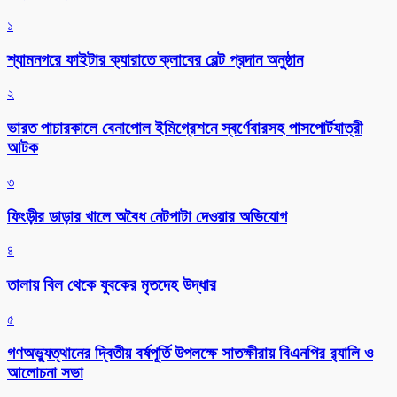
১
শ্যামনগরে ফাইটার ক্যারাতে ক্লাবের বেল্ট প্রদান অনুষ্ঠান
২
ভারত পাচারকালে বেনাপোল ইমিগ্রেশনে স্বর্ণেবারসহ পাসপোর্টযাত্রী
আটক
৩
ফিংড়ীর ডাড়ার খালে অবৈধ নেটপাটা দেওয়ার অভিযোগ
৪
তালায় বিল থেকে যুবকের মৃতদেহ উদ্ধার
৫
গণঅভ্যুত্থানের দ্বিতীয় বর্ষপূর্তি উপলক্ষে সাতক্ষীরায় বিএনপির র‌্যালি ও
আলোচনা সভা