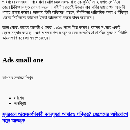
পরিবারের সদস্যরা। পরে বাসার মালিকসহ স্বজনরা তাকে কুর্মিটোলা হাসপাতালে নিয়ে
গেলে চিকিৎসক মৃত ঘোষণা করেন। ওইদিন রাতেই ইকরার বাবা কবির হায়াত খান পল্লবী
থানায় মামলা করেন। মামলায় তিনি অভিযোগ করেন, দীর্ঘদিনের পারিবারিক কলহ ও বিভিন্ন
ধরনের নির্যাতনের কারণেই ইকরা আত্মহত্যা করতে বাধ্য হয়েছেন।
জানা গেছে, জাহের আলভী ও ইকরা ২০১০ সালে বিয়ে করেন। তাদের সংসারে একটি
ছেলে সন্তান রয়েছে। এই মামলায় গত ৪ জুন জাহের আলভীর মা নাসরিন সুলতানা শিউলি
আত্মসমর্পণ করে জামিন পেয়েছেন।
Ads small one
আপনার মতামত লিখুন
সর্বশেষ
জনপ্রিয়
সুন্দরবনে আত্মসমর্পণকারী বনদস্যুরা আবারও সক্রিয়? জেলেদের অভিযোগে
নতুন আতঙ্ক