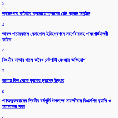
১
শ্যামনগরে ফাইটার ক্যারাতে ক্লাবের বেল্ট প্রদান অনুষ্ঠান
২
ভারত পাচারকালে বেনাপোল ইমিগ্রেশনে স্বর্ণেবারসহ পাসপোর্টযাত্রী
আটক
৩
ফিংড়ীর ডাড়ার খালে অবৈধ নেটপাটা দেওয়ার অভিযোগ
৪
তালায় বিল থেকে যুবকের মৃতদেহ উদ্ধার
৫
গণঅভ্যুত্থানের দ্বিতীয় বর্ষপূর্তি উপলক্ষে সাতক্ষীরায় বিএনপির র‌্যালি ও
আলোচনা সভা
৬