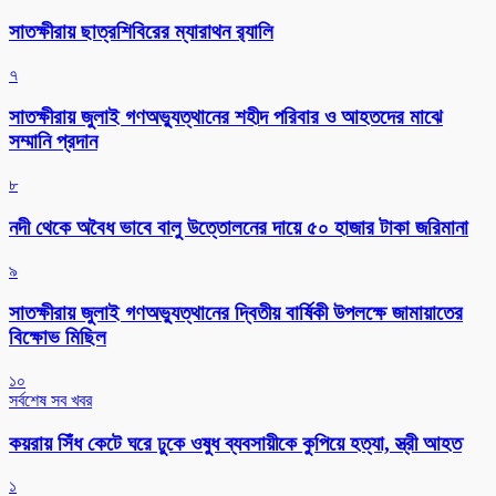
সাতক্ষীরায় ছাত্রশিবিরের ম্যারাথন র‌্যালি
৭
সাতক্ষীরায় জুলাই গণঅভ্যুত্থানের শহীদ পরিবার ও আহতদের মাঝে
সম্মানি প্রদান
৮
নদী থেকে অবৈধ ভাবে বালু উত্তোলনের দায়ে ৫০ হাজার টাকা জরিমানা
৯
সাতক্ষীরায় জুলাই গণঅভ্যুত্থানের দ্বিতীয় বার্ষিকী উপলক্ষে জামায়াতের
বিক্ষোভ মিছিল
১০
সর্বশেষ সব খবর
কয়রায় সিঁধ কেটে ঘরে ঢুকে ওষুধ ব্যবসায়ীকে কুপিয়ে হত্যা, স্ত্রী আহত
১