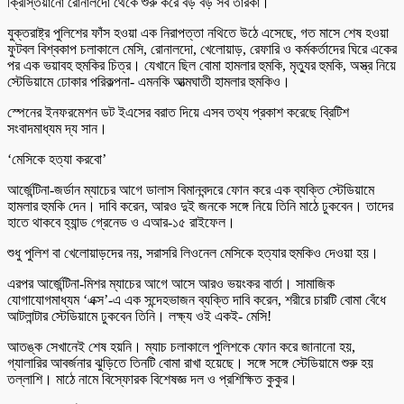
ক্রিস্তিয়ানো রোনালদো থেকে শুরু করে বড় বড় সব তারকা।
যুক্তরাষ্ট্র পুলিশের ফাঁস হওয়া এক নিরাপত্তা নথিতে উঠে এসেছে, গত মাসে শেষ হওয়া
ফুটবল বিশ্বকাপ চলাকালে মেসি, রোনালদো, খেলোয়াড়, রেফারি ও কর্মকর্তাদের ঘিরে একের
পর এক ভয়াবহ হুমকির চিত্র। যেখানে ছিল বোমা হামলার হুমকি, মৃত্যুর হুমকি, অস্ত্র নিয়ে
স্টেডিয়ামে ঢোকার পরিকল্পনা- এমনকি আত্মঘাতী হামলার হুমকিও।
স্পেনের ইনফরমেশন ডট ইএসের বরাত দিয়ে এসব তথ্য প্রকাশ করেছে ব্রিটিশ
সংবাদমাধ্যম দ্য সান।
‘মেসিকে হত্যা করবো’
আর্জেন্টিনা-জর্ডান ম্যাচের আগে ডালাস বিমানবন্দরে ফোন করে এক ব্যক্তি স্টেডিয়ামে
হামলার হুমকি দেন। দাবি করেন, আরও দুই জনকে সঙ্গে নিয়ে তিনি মাঠে ঢুকবেন। তাদের
হাতে থাকবে হ্যান্ড গ্রেনেড ও এআর-১৫ রাইফেল।
শুধু পুলিশ বা খেলোয়াড়দের নয়, সরাসরি লিওনেল মেসিকে হত্যার হুমকিও দেওয়া হয়।
এরপর আর্জেন্টিনা-মিশর ম্যাচের আগে আসে আরও ভয়ংকর বার্তা। সামাজিক
যোগাযোগমাধ্যম ‘এক্স’-এ এক সন্দেহভাজন ব্যক্তি দাবি করেন, শরীরে চারটি বোমা বেঁধে
আটলান্টার স্টেডিয়ামে ঢুকবেন তিনি। লক্ষ্য ওই একই- মেসি!
আতঙ্ক সেখানেই শেষ হয়নি। ম্যাচ চলাকালে পুলিশকে ফোন করে জানানো হয়,
গ্যালারির আবর্জনার ঝুড়িতে তিনটি বোমা রাখা হয়েছে। সঙ্গে সঙ্গে স্টেডিয়ামে শুরু হয়
তল্লাশি। মাঠে নামে বিস্ফোরক বিশেষজ্ঞ দল ও প্রশিক্ষিত কুকুর।