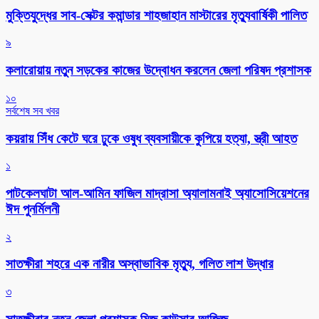
মুক্তিযুদ্ধের সাব-সেক্টর কমান্ডার শাহজাহান মাস্টারের মৃত্যুবার্ষিকী পালিত
৯
কলারোয়ায় নতুন সড়কের কাজের উদ্বোধন করলেন জেলা পরিষদ প্রশাসক
১০
সর্বশেষ সব খবর
কয়রায় সিঁধ কেটে ঘরে ঢুকে ওষুধ ব্যবসায়ীকে কুপিয়ে হত্যা, স্ত্রী আহত
১
পাটকেলঘাটা আল-আমিন ফাজিল মাদ্রাসা অ্যালামনাই অ্যাসোসিয়েশনের
ঈদ পুনর্মিলনী
২
সাতক্ষীরা শহরে এক নারীর অস্বাভাবিক মৃত্যু, গলিত লাশ উদ্ধার
৩