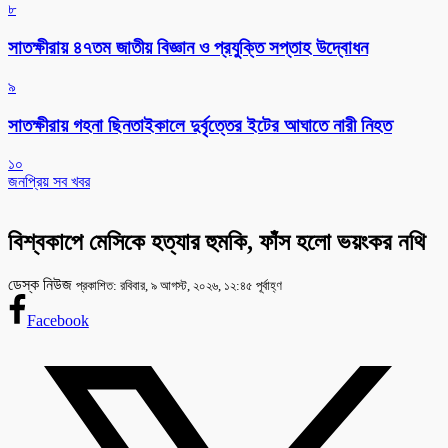
৮
সাতক্ষীরায় ৪৭তম জাতীয় বিজ্ঞান ও প্রযুক্তি সপ্তাহ উদ্বোধন
৯
সাতক্ষীরায় গহনা ছিনতাইকালে দুর্বৃত্তের ইটের আঘাতে নারী নিহত
১০
জনপ্রিয় সব খবর
বিশ্বকাপে মেসিকে হত্যার হুমকি, ফাঁস হলো ভয়ংকর নথি
ডেস্ক নিউজ
প্রকাশিত: রবিবার, ৯ আগস্ট, ২০২৬, ১২:৪৫ পূর্বাহ্ণ
Facebook