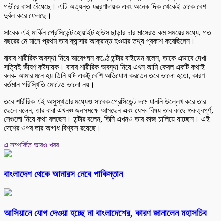
গভীরে বাসা বেঁধেছে। এটি অত্যন্ত যন্ত্রণাদায়ক এবং অনেক দিক থেকেই তাকে বেশ
দুর্বল করে ফেলছে।
সাবেক এই মার্কিন প্রেসিডেন্ট হোয়াইট হাউস ছাড়ার চার মাসেরও কম সময়ের মধ্যে, গত
বছরের মে মাসে প্রথম তার ক্যান্সার আক্রান্ত হওয়ার তথ্য প্রকাশ করেছিলেন।
বাবার শারীরিক অবস্থা নিয়ে আবেগঘন কণ্ঠে হান্টার বাইডেন বলেন, তাকে এভাবে দেখা
সত্যিই ভীষণ কষ্টদায়ক। বাবার শারীরিক অবস্থা নিয়ে এখন আমি কেবল একটি কথাই
বলব- আমার মনে হয় তিনি যদি একটু বেশি অভিযোগ করতেন তবে ভালো হতো, কারণ
বর্তমান পরিস্থিতি মোটেও ভালো নয়।
তবে শারীরিক এই অসুস্থতার মধ্যেও সাবেক প্রেসিডেন্ট দমে যাননি উল্লেখ করে তার
ছেলে বলেন, তার বাবা এখনও জনসমক্ষে আসছেন এবং যেসব বিষয় তার কাছে গুরুত্বপূর্ণ,
সেগুলো নিয়ে কথা বলছেন। হান্টার বলেন, তিনি এখনও তার কাজ চালিয়ে যাচ্ছেন। এই
দেশের ওপর তার অগাধ বিশ্বাস রয়েছে।
এ সম্পর্কিত আরও খবর
বাংলাদেশ থেকে আনারস নেবে পাকিস্তান
আসিয়ানে যোগ দেওয়া হচ্ছে না বাংলাদেশের, কারণ জানালেন মহাসচিব