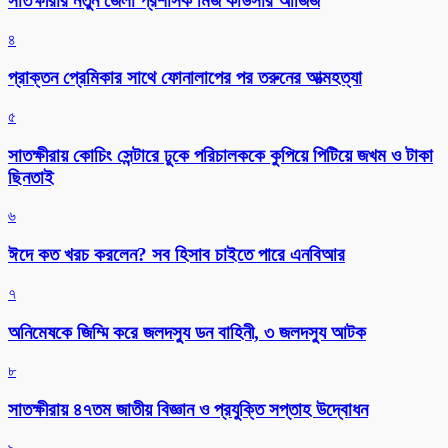
সাতক্ষীরার নতুন জেলা প্রশাসক মিজ কাউসার আজিজ
৪
প্রাক্তন প্রেমিকার সাথে ফোনালাপের পর তরুনের আত্মহত্যা
৫
সাতক্ষীরায় কোচিং সেন্টারে ঢুকে পরিচালককে কুপিয়ে পিটিয়ে জখম ও টাকা
ছিনতাই
৬
ঈদে কত খরচ করলেন? সব হিসাব চাইতে পারে এনবিআর
৭
অনিমেষকে জিম্মি করে জলদস্যু ডন বাহিনী, ৩ জলদস্যু আটক
৮
সাতক্ষীরায় ৪৭তম জাতীয় বিজ্ঞান ও প্রযুক্তি সপ্তাহ উদ্বোধন