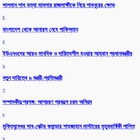
সালমান শাহ হত্যা মামলার রাজসাক্ষীকে নিয়ে শাবনূরের ক্ষোভ
৪
বাংলাদেশ থেকে আনারস নেবে পাকিস্তান
৫
ইউএনওদের আরও মানবিক ও দায়িত্বশীল হওয়ার আহ্বান প্রধানমন্ত্রীর
৬
নতুন দায়িত্বে ৬ মন্ত্রী-প্রতিমন্ত্রী
৭
সম্পাদকীয়/প্রসঙ্গ: আশ্রয়ণ প্রকল্পে চরম অনিয়ম
৮
মুক্তিযুদ্ধের সাব-সেক্টর কমান্ডার শাহজাহান মাস্টারের মৃত্যুবার্ষিকী পালিত
৯