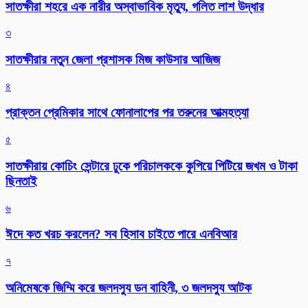
সাতক্ষীরা শহরে এক নারীর অস্বাভাবিক মৃত্যু, গলিত লাশ উদ্ধার
৩
সাতক্ষীরার নতুন জেলা প্রশাসক মিজ কাউসার আজিজ
৪
প্রাক্তন প্রেমিকার সাথে ফোনালাপের পর তরুনের আত্মহত্যা
৫
সাতক্ষীরায় কোচিং সেন্টারে ঢুকে পরিচালককে কুপিয়ে পিটিয়ে জখম ও টাকা
ছিনতাই
৬
ঈদে কত খরচ করলেন? সব হিসাব চাইতে পারে এনবিআর
৭
অনিমেষকে জিম্মি করে জলদস্যু ডন বাহিনী, ৩ জলদস্যু আটক