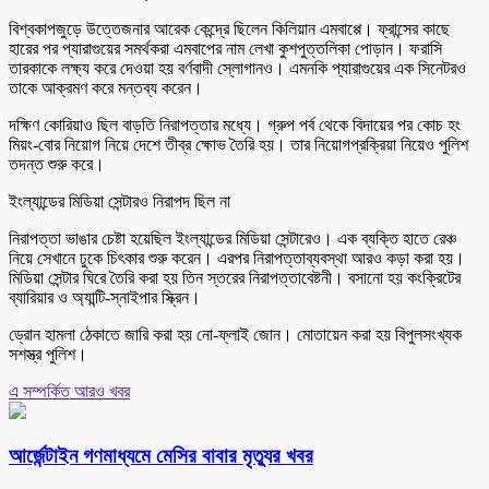
বিশ্বকাপজুড়ে উত্তেজনার আরেক কেন্দ্রে ছিলেন কিলিয়ান এমবাপ্পে। ফ্রান্সের কাছে
হারের পর প্যারাগুয়ের সমর্থকরা এমবাপের নাম লেখা কুশপুত্তলিকা পোড়ান। ফরাসি
তারকাকে লক্ষ্য করে দেওয়া হয় বর্ণবাদী স্লোগানও। এমনকি প্যারাগুয়ের এক সিনেটরও
তাকে আক্রমণ করে মন্তব্য করেন।
দক্ষিণ কোরিয়াও ছিল বাড়তি নিরাপত্তার মধ্যে। গ্রুপ পর্ব থেকে বিদায়ের পর কোচ হং
মিয়ং-বোর নিয়োগ নিয়ে দেশে তীব্র ক্ষোভ তৈরি হয়। তার নিয়োগপ্রক্রিয়া নিয়েও পুলিশ
তদন্ত শুরু করে।
ইংল্যান্ডের মিডিয়া সেন্টারও নিরাপদ ছিল না
নিরাপত্তা ভাঙার চেষ্টা হয়েছিল ইংল্যান্ডের মিডিয়া সেন্টারেও। এক ব্যক্তি হাতে রেঞ্চ
নিয়ে সেখানে ঢুকে চিৎকার শুরু করেন। এরপর নিরাপত্তাব্যবস্থা আরও কড়া করা হয়।
মিডিয়া সেন্টার ঘিরে তৈরি করা হয় তিন স্তরের নিরাপত্তাবেষ্টনী। বসানো হয় কংক্রিটের
ব্যারিয়ার ও অ্যান্টি-স্নাইপার স্ক্রিন।
ড্রোন হামলা ঠেকাতে জারি করা হয় নো-ফ্লাই জোন। মোতায়েন করা হয় বিপুলসংখ্যক
সশস্ত্র পুলিশ।
এ সম্পর্কিত আরও খবর
আর্জেন্টাইন গণমাধ্যমে মেসির বাবার মৃত্যুর খবর