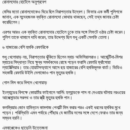
রোনালদোর হোটেলে অনুপ্রবেশ
মেসির মতো রোনালদোকেও ঘিরে ছিল নিরাপত্তার উদ্বেগ। ফিফার এক কর্মী পুলিশকে
জানান, এক সন্দেহজনক ব্যক্তি রোনালদো কোথায় থাকছেন, সেই তথ্য জানার চেষ্টা
করেছিলেন।
এরপর আরও এক ব্যক্তি রোনালদোর হোটেলে ঢুকে তার সঙ্গে লিফটে ওঠার চেষ্টা করেন।
পুলিশ তাকে থামালে দাবি করেন, তার উদ্দেশ্য ছিল শুধু একটি সেলফি তোলা।
৬ হাজারের বেশি হুমকি রেফারিকে
শুধু খেলোয়াড় নয়, নিরাপত্তার ঝুঁকিতে ছিলেন ম্যাচ অফিসিয়ালরাও। আর্জেন্টিনা-মিশর
ম্যাচের সিদ্ধান্ত নিয়ে ক্ষুব্ধ সমর্থকদের রোষে পড়েন ফরাসি রেফারি ফ্রাঁসোয়া
ল্যাটেক্সিয়ার। তার হোয়াটসঅ্যাপে আসে ছয় হাজারের বেশি হুমকিমূলক বার্তা। ভিডিও
সহকারী রেফারি উইলি দেলাজোও পান মৃত্যুর হুমকি।
গোল মিস করে বিপদে খেলোয়াড়
ইংল্যান্ডের বিপক্ষে কোয়ার্টার ফাইনালে আর্লিং হল্যান্ডকে পাস না দেওয়ার ঘটনায় নরওয়ের
আলেক্সান্ডার সরলথ ও তার স্ত্রী মৃত্যুর হুমকি পান।
কলম্বিয়ার জোন হামিন্তন কামপাজ পেনাল্টি মিস করার পরও একই ধরনের হুমকির মুখে
পড়েন। পরিস্থিতি এমন পর্যায়ে পৌঁছায় যে জাতীয় দলের সঙ্গে দেশে ফেরাও তার জন্য
সম্ভব হয়নি।
এমবাপ্পেকেও ছাড়েনি উত্তেজনা