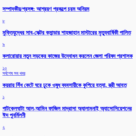
সম্পাদকীয়/প্রসঙ্গ: আশ্রয়ণ প্রকল্পে চরম অনিয়ম
৮
মুক্তিযুদ্ধের সাব-সেক্টর কমান্ডার শাহজাহান মাস্টারের মৃত্যুবার্ষিকী পালিত
৯
কলারোয়ায় নতুন সড়কের কাজের উদ্বোধন করলেন জেলা পরিষদ প্রশাসক
১০
সর্বশেষ সব খবর
কয়রায় সিঁধ কেটে ঘরে ঢুকে ওষুধ ব্যবসায়ীকে কুপিয়ে হত্যা, স্ত্রী আহত
১
পাটকেলঘাটা আল-আমিন ফাজিল মাদ্রাসা অ্যালামনাই অ্যাসোসিয়েশনের
ঈদ পুনর্মিলনী
২