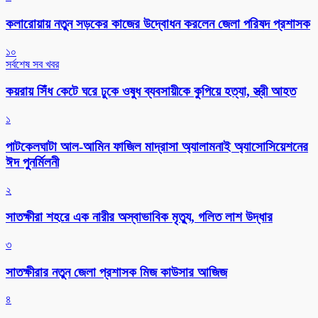
কলারোয়ায় নতুন সড়কের কাজের উদ্বোধন করলেন জেলা পরিষদ প্রশাসক
১০
সর্বশেষ সব খবর
কয়রায় সিঁধ কেটে ঘরে ঢুকে ওষুধ ব্যবসায়ীকে কুপিয়ে হত্যা, স্ত্রী আহত
১
পাটকেলঘাটা আল-আমিন ফাজিল মাদ্রাসা অ্যালামনাই অ্যাসোসিয়েশনের
ঈদ পুনর্মিলনী
২
সাতক্ষীরা শহরে এক নারীর অস্বাভাবিক মৃত্যু, গলিত লাশ উদ্ধার
৩
সাতক্ষীরার নতুন জেলা প্রশাসক মিজ কাউসার আজিজ
৪