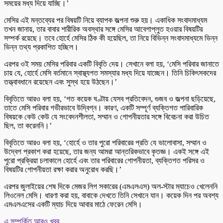
সময়ের মধ্য দিয়ে যাচ্ছি।’
মেসির এই মন্তব্যের পর বিষয়টি নিয়ে ব্যাপক জল্পনা শুরু হয়। একাধিক সংবাদমাধ্যম
তখন জানায়, তার বাবার শারীরিক অবস্থার সঙ্গে মেসির আবেগাপ্লুত হওয়ার বিষয়টির
সম্পর্ক রয়েছে। তবে হোর্হে মেসির ঠিক কী হয়েছিল, তা নিয়ে বিভিন্ন সংবাদমাধ্যমে ভিন্ন
ভিন্ন তথ্য প্রকাশিত হচ্ছিল।
এরপর ওই সময় মেসির পরিবার একটি বিবৃতি দেয়। সেখানে বলা হয়, ‘মেসি পরিবার জানাতে
চায় যে, হোর্হে মেসি বর্তমানে স্বাস্থ্যগত সমস্যার মধ্য দিয়ে যাচ্ছেন। তিনি চিকিৎসকদের
তত্ত্বাবধানে রয়েছেন এবং সুস্থ হয়ে উঠছেন।’
বিবৃতিতে আরও বলা হয়, ‘গত কয়েক ঘণ্টায় যেসব প্রতিবেদন, গুজব ও জল্পনা ছড়িয়েছে,
তাতে মেসি পরিবার গভীরভাবে উদ্বিগ্ন। কারণ, একটি সম্পূর্ণ ব্যক্তিগত পারিবারিক
বিষয়কে কেউ কেউ যে সংবেদনশীলতা, সম্মান ও গোপনীয়তার সঙ্গে বিবেচনা করা উচিত
ছিল, তা করেননি।’
বিবৃতিতে আরও বলা হয়, ‘হোর্হে ও তার পুরো পরিবারের প্রতি যে ভালোবাসা, সম্মান ও
উদ্বেগ প্রকাশ করা হয়েছে, তার জন্য আমরা আন্তরিকভাবে কৃতজ্ঞ। একই সঙ্গে এই
পুরো প্রক্রিয়া চলাকালে হোর্হে এবং তার পরিবারের গোপনীয়তা, ব্যক্তিগত পরিসর ও
বিষয়টির গোপনীয়তা রক্ষা করার অনুরোধ করছি।’
এরপর জুলাইয়ের শেষ দিকে মেজর লিগ সকারের (এমএলএস) অল-স্টার ম্যাচেও খেলেননি
লিওনেল মেসি। ধারণা করা হয়, বাবাকে দেখতে তিনি সেখানে যান। কয়েক দিন পর অবশ্য
এমএলএসের একটি ম্যাচ দিয়ে আবার মাঠে ফেরেন মেসি।
এ সম্পর্কিত আরও খবর