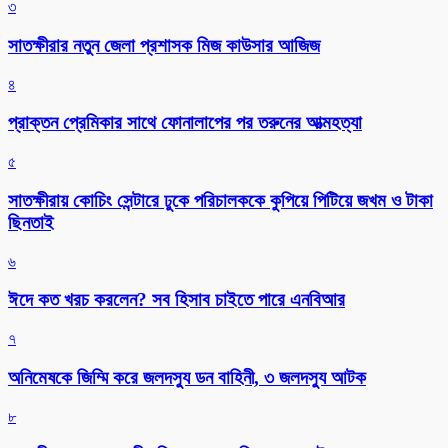
৩
সাতক্ষীরার নতুন জেলা প্রশাসক মিজ কাউসার আজিজ
৪
প্রাক্তন প্রেমিকার সাথে ফোনালাপের পর তরুনের আত্মহত্যা
৫
সাতক্ষীরায় কোচিং সেন্টারে ঢুকে পরিচালককে কুপিয়ে পিটিয়ে জখম ও টাকা
ছিনতাই
৬
ঈদে কত খরচ করলেন? সব হিসাব চাইতে পারে এনবিআর
৭
অনিমেষকে জিম্মি করে জলদস্যু ডন বাহিনী, ৩ জলদস্যু আটক
৮