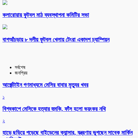
কলারোয়ায় ফুটবল মাঠ ব্যবস্থাপনা কমিটির সভা
বাগআঁচড়ায় ৮ দলীয় ফুটবল খেলায় টেংরা একাদশ চ্যাম্পিয়ন
সর্বশেষ
জনপ্রিয়
আর্জেন্টাইন গণমাধ্যমে মেসির বাবার মৃত্যুর খবর
১
বিশ্বকাপে মেসিকে হত্যার হুমকি, ফাঁস হলো ভয়ংকর নথি
২
হাড়ে ছড়িয়ে পড়েছে বাইডেনের ক্যান্সার, যন্ত্রণায় ভুগছেন সাবেক মার্কিন