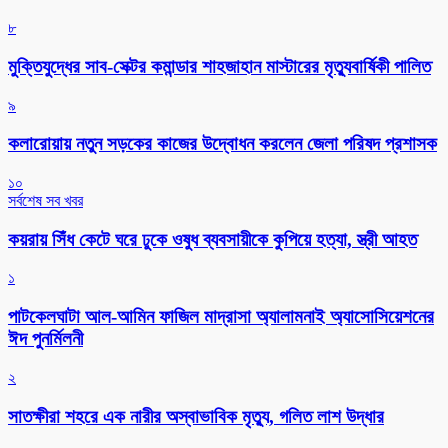
৮
মুক্তিযুদ্ধের সাব-সেক্টর কমান্ডার শাহজাহান মাস্টারের মৃত্যুবার্ষিকী পালিত
৯
কলারোয়ায় নতুন সড়কের কাজের উদ্বোধন করলেন জেলা পরিষদ প্রশাসক
১০
সর্বশেষ সব খবর
কয়রায় সিঁধ কেটে ঘরে ঢুকে ওষুধ ব্যবসায়ীকে কুপিয়ে হত্যা, স্ত্রী আহত
১
পাটকেলঘাটা আল-আমিন ফাজিল মাদ্রাসা অ্যালামনাই অ্যাসোসিয়েশনের
ঈদ পুনর্মিলনী
২
সাতক্ষীরা শহরে এক নারীর অস্বাভাবিক মৃত্যু, গলিত লাশ উদ্ধার