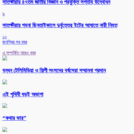
সাতক্ষীরায় ৪৭তম জাতীয় বিজ্ঞান ও প্রযুক্তি সপ্তাহ উদ্বোধন
৯
সাতক্ষীরায় গহনা ছিনতাইকালে দুর্বৃত্তের ইটের আঘাতে নারী নিহত
১০
জনপ্রিয় সব খবর
এ সম্পর্কিত আরও খবর
বন্ধন টেলিমিডিয়া ও শিল্পী সংসদের বর্ষসেরা সম্মাননা প্রদান
এই পৃথিবী বড়ই অভাগা
“কথার ভার”