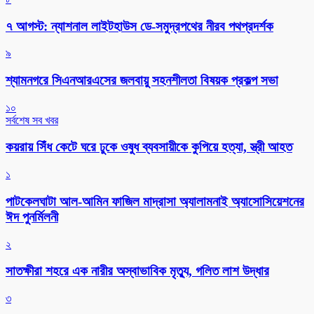
৭ আগস্ট: ন্যাশনাল লাইটহাউস ডে-সমুদ্রপথের নীরব পথপ্রদর্শক
৯
শ্যামনগরে সিএনআরএসের জলবায়ু সহনশীলতা বিষয়ক প্রকল্প সভা
১০
সর্বশেষ সব খবর
কয়রায় সিঁধ কেটে ঘরে ঢুকে ওষুধ ব্যবসায়ীকে কুপিয়ে হত্যা, স্ত্রী আহত
১
পাটকেলঘাটা আল-আমিন ফাজিল মাদ্রাসা অ্যালামনাই অ্যাসোসিয়েশনের
ঈদ পুনর্মিলনী
২
সাতক্ষীরা শহরে এক নারীর অস্বাভাবিক মৃত্যু, গলিত লাশ উদ্ধার
৩