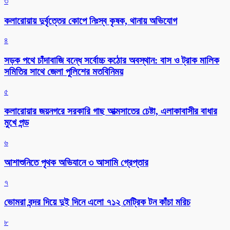
৩
কলারোয়ায় দুর্বৃত্তের কোপে নিঃস্ব কৃষক, থানায় অভিযোগ
৪
সড়ক পথে চাঁদাবাজি বন্ধে সর্বোচ্চ কঠোর অবস্থান: বাস ও ট্রাক মালিক
সমিতির সাথে জেলা পুলিশের মতবিনিময়
৫
কলারোয়ার জয়নগরে সরকারি গাছ আত্মসাতের চেষ্টা, এলাকাবাসীর বাধার
মুখে পন্ড
৬
আশাশুনিতে পৃথক অভিযানে ৩ আসামি গ্রেপ্তার
৭
ভোমরা বন্দর দিয়ে দুই দিনে এলো ৭১২ মেট্রিক টন কাঁচা মরিচ
৮