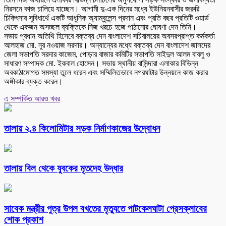
নিরসনে কাজ চালিয়ে যাচ্ছেন। আগামী দু-এক দিনের মধ্যে ইউনিয়নবাসীর জরুরি
চিকিৎসার সুবিধার্থে একটি আধুনিক অ্যাম্বুলেন্স প্রদান এবং প্রতি বছর প্রতিটি ওয়ার্ড
থেকে একজন অসচ্ছল ব্যক্তিকে নিজ খরচে হজে পাঠানোর ঘোষণা দেন তিনি।
সভায় প্রধান অতিথি হিসেবে বক্তব্য দেন বাংলাদেশ সচিবালয়ের অবসরপ্রাপ্ত কর্মকর্তা
আলহাজ মো. নুর নওয়াজ সরদার। অন্যান্যের মধ্যে বক্তব্য দেন বাংলাদেশ জাসদের
জেলা সভাপতি সরদার কাজেম, পোড়ার বাজার কমিটির সভাপতি সাইদুল আলম বাবলু ও
সাধারণ সম্পাদক মো. ইকবাল হোসেন। সভায় স্থানীয় বাসিন্দারা এলাকার বিভিন্ন
অবকাঠামোগত সমস্যা তুলে ধরেন এবং সম্মিলিতভাবে নগরঘাটার উন্নয়নে কাজ করার
অঙ্গীকার ব্যক্ত করেন।
এ সম্পর্কিত আরও খবর
তালায় ২.৪ কিলোমিটার সড়ক নির্মাণকাজের উদ্বোধন
তালায় বিল থেকে যুবকের মৃতদেহ উদ্ধার
সাবেক মন্ত্রীর পুত্র উপল বখতের মৃত্যুতে পাটকেলঘাটা প্রেসক্লাবের
শোক প্রকাশ