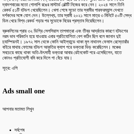
দ্বাদশবারের মতো গোলাপি রঙের মাস্টার্ড বেল্টটি নিজের করে নেন। ২০২৪ সালে তিনি
রেকর্ড ৫১টি হটডগ খেয়েছিলেন। খেলা শেষে সুডো তার স্বামীর পারফরম্যান্স দেখতে
দর্শকদের সঙ্গে যোগ দেন। উল্লেখ্য, তার স্বামী ২০২১ সালে মাত্র ৩ মিনিটে ৫০টি সেদ্ধ
ডিম খেয়ে বিশ্ব রেকর্ড গড়ার পর সুডোকে বিয়ের প্রস্তাব দিয়েছিলেন।
ব্রুকলিনের প্রায় ৩২ ডিগ্রি সেলসিয়াস তাপমাত্রা এবং তীব্র আর্দ্রতার কারণে হটডগের
নরম ভাব পরিবর্তন হয়ে যাওয়ায় এবার প্রতিযোগিতা বেশ কঠিন ছিল বলে জানান দুই
চ্যাম্পিয়নই। ১৯৭২ সাল থেকে কোনি আইল্যান্ডে থাকা মূল নাথানস ফেমাস রেস্তোরাঁর
বাইরে মাথায় ফোমের হটডগ আকৃতির ক্যাপ পরে ভক্তরা ভিড় করেছিলেন। মঞ্চের
সবচেয়ে কাছে থাকা অতি-উৎসাহী ভক্তরা আবার রেইনকোট পরে এসেছিলেন, যাতে
কোনও প্রতিযোগী বমি করে দিলে গা বেঁচে যায়।
সূত্র: এপি
Ads small one
আপনার মতামত লিখুন
সর্বশেষ