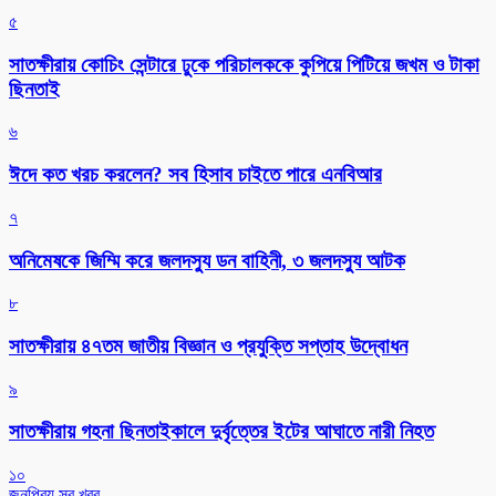
৫
সাতক্ষীরায় কোচিং সেন্টারে ঢুকে পরিচালককে কুপিয়ে পিটিয়ে জখম ও টাকা
ছিনতাই
৬
ঈদে কত খরচ করলেন? সব হিসাব চাইতে পারে এনবিআর
৭
অনিমেষকে জিম্মি করে জলদস্যু ডন বাহিনী, ৩ জলদস্যু আটক
৮
সাতক্ষীরায় ৪৭তম জাতীয় বিজ্ঞান ও প্রযুক্তি সপ্তাহ উদ্বোধন
৯
সাতক্ষীরায় গহনা ছিনতাইকালে দুর্বৃত্তের ইটের আঘাতে নারী নিহত
১০
জনপ্রিয় সব খবর