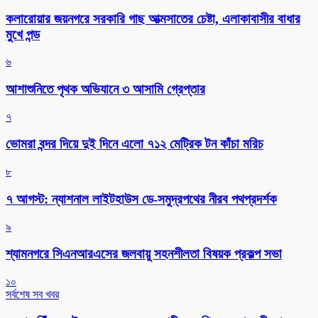
কলারোয়ার জয়নগরে সরকারি গাছ আত্মসাতের চেষ্টা, এলাকাবাসীর বাধার
মুখে পন্ড
৬
আশাশুনিতে পৃথক অভিযানে ৩ আসামি গ্রেপ্তার
৭
ভোমরা বন্দর দিয়ে দুই দিনে এলো ৭১২ মেট্রিক টন কাঁচা মরিচ
৮
৭ আগস্ট: ন্যাশনাল লাইটহাউস ডে-সমুদ্রপথের নীরব পথপ্রদর্শক
৯
শ্যামনগরে সিএনআরএসের জলবায়ু সহনশীলতা বিষয়ক প্রকল্প সভা
১০
সর্বশেষ সব খবর