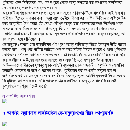
পুলিশের এমন নিষ্ক্রিয়তা এবং এক দপ্তর থেকে অন্য দপ্তরে দায় চাপানোর মানসিকতা
কোনোভাবেই গ্রহণযোগ্য হতে পারে না।
আরেকটি আশঙ্কাজনক প্রবণতা হলো আদালতের এফিডেভিটকে বাল্যবিয়ে আইনি করার
হাতিয়ার হিসেবে ব্যবহার করা। ভুয়া বয়স দেখিয়ে কিংবা জাল নথির ভিত্তিতে এফিডেভিট
করে বাল্যবিয়ে বৈধ করার এই নোংরা কৌশল বন্ধে উচ্চ আদালতের স্পষ্ট নির্দেশনা থাকা
সত্ত্বেও তা কার্যকর হচ্ছে না। উপরন্তু, বিয়ে না দেওয়ার জন্য আগে থেকে নেওয়া
‘লিখিত অঙ্গীকারনামা’ অমান্য করেও মূল অপরাধীরা কীভাবে প্রকাশ্যে ঘুরে বেড়াচ্ছে, তা
বড় প্রশ্ন হয়ে দাঁড়িয়েছে।
জেলাজুড়ে গোপনে চলা বাল্যবিয়ের এই প্রথা বন্ধে অবিলম্বে জিরো টলারেন্স নীতি গ্রহণ
করতে হবে। শুধু খবর পাঠিয়ে দায়িত্ব শেষ না করে মহিলা বিষয়ক দপ্তর ও থানা পুলিশকে
যৌথভাবে সমন্বিত অভিযান চালাতে হবে। এফিডেভিটের নামে বেআইনি বিয়ে রেজিস্ট্রি
করা কাজীদের আইনের আওতায় আনতে হবে এবং বিয়েতে সম্পৃক্ত উভয় পক্ষের
অভিভাবকদের বিরুদ্ধে দৃষ্টান্তমূলক আইনি ব্যবস্থা নেওয়া জরুরি। স্থানীয় প্রশাসনিক
তদারকি জোরদার না হলে এ ধরনের অপরাধ প্রতিরোধ করা কখনোই সম্ভব হবে না।
এই ঘটনার যথাযথ তদন্ত সাপেক্ষে দোষীদের বিরুদ্ধে দ্রুত আইনি ব্যবস্থা নিয়ে সরকার
কি দৃষ্টান্ত স্থাপন করবে, নাকি আমলাতান্ত্রিক জটিলতার অজুহাতে বাল্যবিয়ের এই
কুপ্রথাকে প্রশ্রয় দিয়েই যাবে?
এ সম্পর্কিত আরও খবর
৭ আগস্ট: ন্যাশনাল লাইটহাউস ডে-সমুদ্রপথের নীরব পথপ্রদর্শক