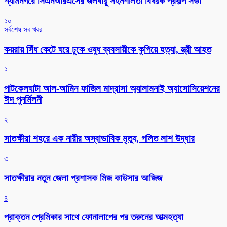
শ্যামনগরে সিএনআরএসের জলবায়ু সহনশীলতা বিষয়ক প্রকল্প সভা
১০
সর্বশেষ সব খবর
কয়রায় সিঁধ কেটে ঘরে ঢুকে ওষুধ ব্যবসায়ীকে কুপিয়ে হত্যা, স্ত্রী আহত
১
পাটকেলঘাটা আল-আমিন ফাজিল মাদ্রাসা অ্যালামনাই অ্যাসোসিয়েশনের
ঈদ পুনর্মিলনী
২
সাতক্ষীরা শহরে এক নারীর অস্বাভাবিক মৃত্যু, গলিত লাশ উদ্ধার
৩
সাতক্ষীরার নতুন জেলা প্রশাসক মিজ কাউসার আজিজ
৪
প্রাক্তন প্রেমিকার সাথে ফোনালাপের পর তরুনের আত্মহত্যা