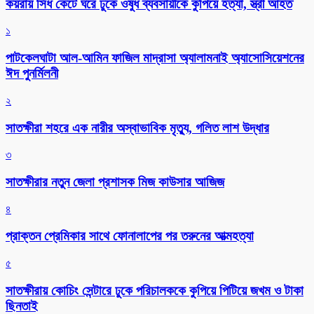
কয়রায় সিঁধ কেটে ঘরে ঢুকে ওষুধ ব্যবসায়ীকে কুপিয়ে হত্যা, স্ত্রী আহত
১
পাটকেলঘাটা আল-আমিন ফাজিল মাদ্রাসা অ্যালামনাই অ্যাসোসিয়েশনের
ঈদ পুনর্মিলনী
২
সাতক্ষীরা শহরে এক নারীর অস্বাভাবিক মৃত্যু, গলিত লাশ উদ্ধার
৩
সাতক্ষীরার নতুন জেলা প্রশাসক মিজ কাউসার আজিজ
৪
প্রাক্তন প্রেমিকার সাথে ফোনালাপের পর তরুনের আত্মহত্যা
৫
সাতক্ষীরায় কোচিং সেন্টারে ঢুকে পরিচালককে কুপিয়ে পিটিয়ে জখম ও টাকা
ছিনতাই