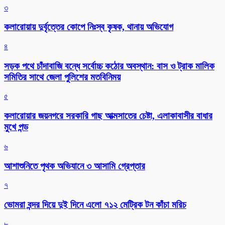
৩
কলারোয়ায় দুর্বৃত্তের কোপে নিঃস্ব কৃষক, থানায় অভিযোগ
৪
সড়ক পথে চাঁদাবাজি বন্ধে সর্বোচ্চ কঠোর অবস্থান: বাস ও ট্রাক মালিক
সমিতির সাথে জেলা পুলিশের মতবিনিময়
৫
কলারোয়ার জয়নগরে সরকারি গাছ আত্মসাতের চেষ্টা, এলাকাবাসীর বাধার
মুখে পন্ড
৬
আশাশুনিতে পৃথক অভিযানে ৩ আসামি গ্রেপ্তার
৭
ভোমরা বন্দর দিয়ে দুই দিনে এলো ৭১২ মেট্রিক টন কাঁচা মরিচ
৮