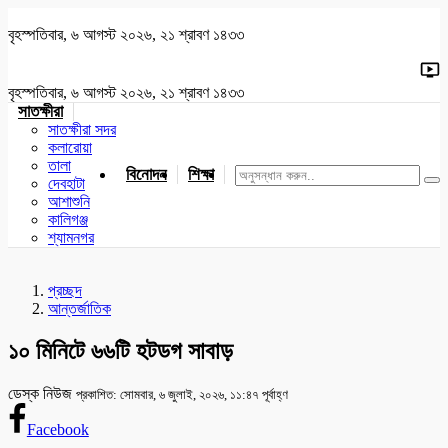
বৃহস্পতিবার, ৬ আগস্ট ২০২৬, ২১ শ্রাবণ ১৪৩৩
বৃহস্পতিবার, ৬ আগস্ট ২০২৬, ২১ শ্রাবণ ১৪৩৩
সাতক্ষীরা
সাতক্ষীরা সদর
কলারোয়া
তালা
বিনোদন
শিক্ষা
খেলাধুলা
জাতীয়
খুলনা
যশোর
দেবহাটা
আশাশুনি
কালিগঞ্জ
শ্যামনগর
প্রচ্ছদ
আন্তর্জাতিক
১০ মিনিটে ৬৬টি হটডগ সাবাড়
ডেস্ক নিউজ
প্রকাশিত: সোমবার, ৬ জুলাই, ২০২৬, ১১:৪৭ পূর্বাহ্ণ
Facebook