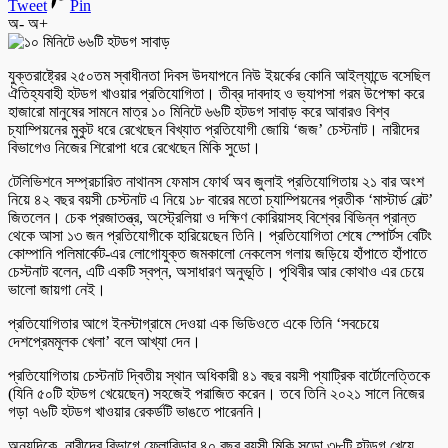
Tweet
Pin
অ-
অ+
যুক্তরাষ্ট্রের ২৫০তম স্বাধীনতা দিবস উদযাপনে নিউ ইয়র্কের কোনি আইল্যান্ডে বসেছিল
ঐতিহ্যবাহী হটডগ খাওয়ার প্রতিযোগিতা। তীব্র দাবদাহ ও ভ্যাপসা গরম উপেক্ষা করে
হাজারো মানুষের সামনে মাত্র ১০ মিনিটে ৬৬টি হটডগ সাবাড় করে আবারও বিশ্ব
চ্যাম্পিয়নের মুকুট ধরে রেখেছেন বিখ্যাত প্রতিযোগী জোয়ি ‘জজ’ চেস্টনাট। নারীদের
বিভাগেও নিজের শিরোপা ধরে রেখেছেন মিকি সুডো।
টেলিভিশনে সম্প্রচারিত নাথানস ফেমাস ফোর্থ অব জুলাই প্রতিযোগিতায় ২১ বার অংশ
নিয়ে ৪২ বছর বয়সী চেস্টনাট এ নিয়ে ১৮ বারের মতো চ্যাম্পিয়নের প্রতীক ‘মাস্টার্ড বেল্ট’
জিতলেন। চেক প্রজাতন্ত্র, অস্ট্রেলিয়া ও দক্ষিণ কোরিয়াসহ বিশ্বের বিভিন্ন প্রান্ত
থেকে আসা ১৩ জন প্রতিযোগীকে হারিয়েছেন তিনি। প্রতিযোগিতা শেষে স্পোর্টস বেটিং
কোম্পানি পলিমার্কেট-এর লোগোযুক্ত জমকালো নেকলেস গলায় জড়িয়ে হাঁপাতে হাঁপাতে
চেস্টনাট বলেন, এটি একটি স্বপ্ন, অসাধারণ অনুভূতি। পৃথিবীর আর কোথাও এর চেয়ে
ভালো জায়গা নেই।
প্রতিযোগিতার আগে ইনস্টাগ্রামে দেওয়া এক ভিডিওতে একে তিনি ‘সবচেয়ে
দেশপ্রেমমূলক খেলা’ বলে আখ্যা দেন।
প্রতিযোগিতায় চেস্টনাট দ্বিতীয় স্থান অধিকারী ৪১ বছর বয়সী প্যাট্রিক বার্টোলেত্তিকে
(যিনি ৫০টি হটডগ খেয়েছেন) সহজেই পরাজিত করেন। তবে তিনি ২০২১ সালে নিজের
গড়া ৭৬টি হটডগ খাওয়ার রেকর্ডটি ভাঙতে পারেননি।
অন্যদিকে, নারীদের বিভাগে ফ্লোরিডার ৪০ বছর বয়সী মিকি সুডো ৩৮টি হটডগ খেয়ে