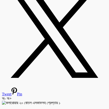
Tweet
Pin
অ-
অ+