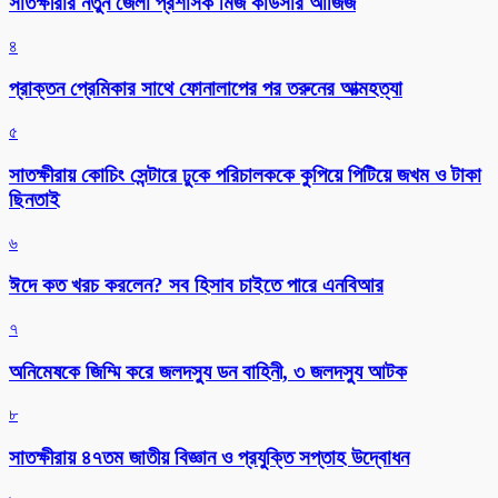
সাতক্ষীরার নতুন জেলা প্রশাসক মিজ কাউসার আজিজ
৪
প্রাক্তন প্রেমিকার সাথে ফোনালাপের পর তরুনের আত্মহত্যা
৫
সাতক্ষীরায় কোচিং সেন্টারে ঢুকে পরিচালককে কুপিয়ে পিটিয়ে জখম ও টাকা
ছিনতাই
৬
ঈদে কত খরচ করলেন? সব হিসাব চাইতে পারে এনবিআর
৭
অনিমেষকে জিম্মি করে জলদস্যু ডন বাহিনী, ৩ জলদস্যু আটক
৮
সাতক্ষীরায় ৪৭তম জাতীয় বিজ্ঞান ও প্রযুক্তি সপ্তাহ উদ্বোধন