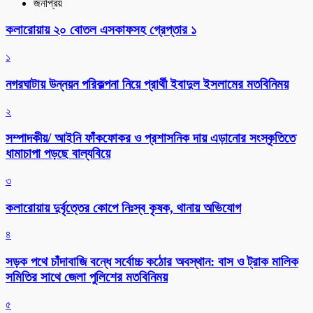
জনপ্রিয়
কলারোয়ায় ২০ বোতল এসকাফসহ গ্রেপ্তার ১
১
নগরঘাটায় উন্নয়ন পরিকল্পনা নিয়ে প্রার্থী ইবাদুল ইসলামের মতবিনিময়
২
সম্পাদকীয়/ আইনি ফাঁকফোকর ও প্রশাসনিক দায় এড়ানোর সংস্কৃতিতে
ধামাচাপা পড়ছে বাল্যবিয়ে
৩
কলারোয়ায় দুর্বৃত্তের কোপে নিঃস্ব কৃষক, থানায় অভিযোগ
৪
সড়ক পথে চাঁদাবাজি বন্ধে সর্বোচ্চ কঠোর অবস্থান: বাস ও ট্রাক মালিক
সমিতির সাথে জেলা পুলিশের মতবিনিময়
৫