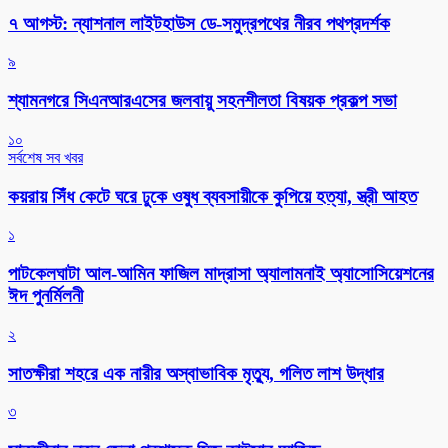
৭ আগস্ট: ন্যাশনাল লাইটহাউস ডে-সমুদ্রপথের নীরব পথপ্রদর্শক
৯
শ্যামনগরে সিএনআরএসের জলবায়ু সহনশীলতা বিষয়ক প্রকল্প সভা
১০
সর্বশেষ সব খবর
কয়রায় সিঁধ কেটে ঘরে ঢুকে ওষুধ ব্যবসায়ীকে কুপিয়ে হত্যা, স্ত্রী আহত
১
পাটকেলঘাটা আল-আমিন ফাজিল মাদ্রাসা অ্যালামনাই অ্যাসোসিয়েশনের
ঈদ পুনর্মিলনী
২
সাতক্ষীরা শহরে এক নারীর অস্বাভাবিক মৃত্যু, গলিত লাশ উদ্ধার
৩