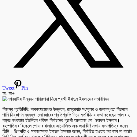
Tweet
Pin
অ-
অ+
নিজস্ব প্রতিনিধি: অবকাঠামোগত উন্নয়ন, রাস্তাঘাট সংস্কার ও জলাবদ্ধতা নিরসনে
পানি নিষ্কাশন ব্যবস্থা জোরদারের প্রতিশ্রুতি দিয়ে মতবিনিময় সভা করেছেন তালার ২
নম্বর নগরঘাটা ইউনিয়ন পরিষদ নির্বাচনের প্রার্থী আলহাজ মো. ইবাদুল ইসলাম।
বৃহস্পতিবার বিকেলে পোড়ার বাজারে আয়োজিত এক জনাকীর্ণ সভায় সভাপতিত্ব করেন
তিনি। শিল্পপতি ও সমাজসেবক ইবাদুল ইসলাম বলেন, নির্বাচিত হওয়ার অপেক্ষা না করেই
তিনি নিজ অর্থায়নে এলাকার বিভিন্ন চলাচলের অনুপযোগী সড়ক সংস্কার ও জলাবদ্ধতা