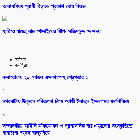
আরামপ্রিয় প্রাণী বিড়াল/ প্রকাশ ঘোষ বিধান
হারিয়ে যাচ্ছে নাম খোদাইয়ের শিল্প/ সচ্চিদানন্দ দে সদয়
সর্বশেষ
জনপ্রিয়
কলারোয়ায় ২০ বোতল এসকাফসহ গ্রেপ্তার ১
১
নগরঘাটায় উন্নয়ন পরিকল্পনা নিয়ে প্রার্থী ইবাদুল ইসলামের মতবিনিময়
২
সম্পাদকীয়/ আইনি ফাঁকফোকর ও প্রশাসনিক দায় এড়ানোর সংস্কৃতিতে
ধামাচাপা পড়ছে বাল্যবিয়ে