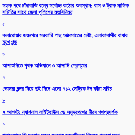
সড়ক পথে চাঁদাবাজি বন্ধে সর্বোচ্চ কঠোর অবস্থান: বাস ও ট্রাক মালিক
সমিতির সাথে জেলা পুলিশের মতবিনিময়
৫
কলারোয়ার জয়নগরে সরকারি গাছ আত্মসাতের চেষ্টা, এলাকাবাসীর বাধার
মুখে পন্ড
৬
আশাশুনিতে পৃথক অভিযানে ৩ আসামি গ্রেপ্তার
৭
ভোমরা বন্দর দিয়ে দুই দিনে এলো ৭১২ মেট্রিক টন কাঁচা মরিচ
৮
৭ আগস্ট: ন্যাশনাল লাইটহাউস ডে-সমুদ্রপথের নীরব পথপ্রদর্শক
৯