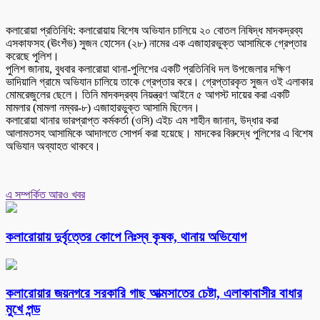
কলারোয়া প্রতিনিধি: কলারোয়ায় বিশেষ অভিযান চালিয়ে ২০ বোতল নিষিদ্ধ মাদকদ্রব্য
এসকাফসহ (ঊংশঁভ) সুজন হোসেন (২৮) নামের এক এজাহারভুক্ত আসামিকে গ্রেপ্তার
করেছে পুলিশ।
পুলিশ জানায়, বুধবার কলারোয়া থানা-পুলিশের একটি প্রতিনিধি দল উপজেলার দক্ষিণ
ভাদিয়ালি গ্রামে অভিযান চালিয়ে তাকে গ্রেপ্তার করে। গ্রেপ্তারকৃত সুজন ওই এলাকার
মোমরেজুলের ছেলে। তিনি মাদকদ্রব্য নিয়ন্ত্রণ আইনে ৫ আগস্ট দায়ের করা একটি
মামলার (মামলা নম্বর-৮) এজাহারভুক্ত আসামি ছিলেন।
কলারোয়া থানার ভারপ্রাপ্ত কর্মকর্তা (ওসি) এইচ এম শাহীন জানান, উদ্ধার করা
আলামতসহ আসামিকে আদালতে সোপর্দ করা হয়েছে। মাদকের বিরুদ্ধে পুলিশের এ বিশেষ
অভিযান অব্যাহত থাকবে।
এ সম্পর্কিত আরও খবর
কলারোয়ায় দুর্বৃত্তের কোপে নিঃস্ব কৃষক, থানায় অভিযোগ
কলারোয়ার জয়নগরে সরকারি গাছ আত্মসাতের চেষ্টা, এলাকাবাসীর বাধার
মুখে পন্ড