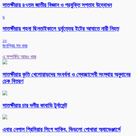
সাতক্ষীরায় ৪৭তম জাতীয় বিজ্ঞান ও প্রযুক্তি সপ্তাহ উদ্বোধন
৯
সাতক্ষীরায় গহনা ছিনতাইকালে দুর্বৃত্তের ইটের আঘাতে নারী নিহত
১০
জনপ্রিয় সব খবর
এ সম্পর্কিত আরও খবর
সাতক্ষীরায় কৃতি খেলোয়াড়দের সংবর্ধনা ও স্বেচ্ছাসেবী সংস্থায় অনুদানের
চেক বিতরণ
সাতক্ষীরায় চার দলীয় কাবাডি টুর্নামেন্ট
এবার নেপাল প্রিমিয়ার লিগে সাকিব, ভিড়লো পোখারা অ্যাভেঞ্জার্সে