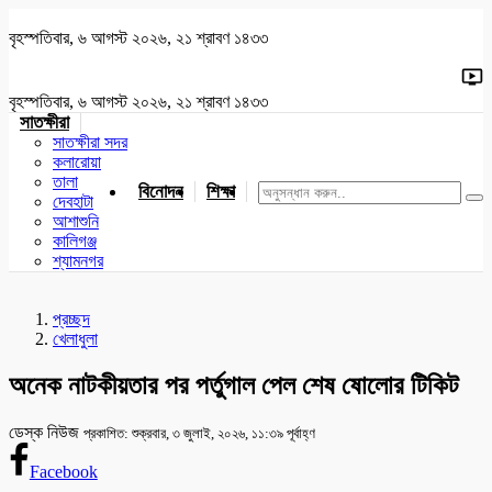
বৃহস্পতিবার, ৬ আগস্ট ২০২৬, ২১ শ্রাবণ ১৪৩৩
বৃহস্পতিবার, ৬ আগস্ট ২০২৬, ২১ শ্রাবণ ১৪৩৩
সাতক্ষীরা
সাতক্ষীরা সদর
কলারোয়া
তালা
বিনোদন
শিক্ষা
খেলাধুলা
জাতীয়
খুলনা
যশোর
দেবহাটা
আশাশুনি
কালিগঞ্জ
শ্যামনগর
প্রচ্ছদ
খেলাধুলা
অনেক নাটকীয়তার পর পর্তুগাল পেল শেষ ষোলোর টিকিট
ডেস্ক নিউজ
প্রকাশিত: শুক্রবার, ৩ জুলাই, ২০২৬, ১১:৩৯ পূর্বাহ্ণ
Facebook