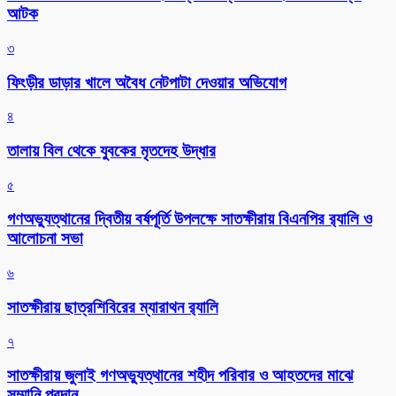
আটক
৩
ফিংড়ীর ডাড়ার খালে অবৈধ নেটপাটা দেওয়ার অভিযোগ
৪
তালায় বিল থেকে যুবকের মৃতদেহ উদ্ধার
৫
গণঅভ্যুত্থানের দ্বিতীয় বর্ষপূর্তি উপলক্ষে সাতক্ষীরায় বিএনপির র‌্যালি ও
আলোচনা সভা
৬
সাতক্ষীরায় ছাত্রশিবিরের ম্যারাথন র‌্যালি
৭
সাতক্ষীরায় জুলাই গণঅভ্যুত্থানের শহীদ পরিবার ও আহতদের মাঝে
সম্মানি প্রদান