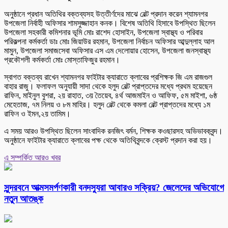
অনুষ্ঠানে প্রধান অতিথির বক্তব্যসহ উত্তীর্ণদের মাঝে বেল্ট প্রদান করেন শ্যামনগর
উপজেলা নির্বাহী অফিসার শামসুজ্জাহান কনক। বিশেষ অতিথি হিসাবে উপস্থিত ছিলেন
উপজেলা সহকারী কমিশনার ভূমি মোঃ রাশেদ হোসাইন, উপজেলা স্বাস্থ্য ও পরিবার
পরিকল্পনা কর্মকর্তা ডাঃ মোঃ জিয়াউর রহমান, উপজেলা নির্বাচন অফিসার আব্দুল্লাহ আল
মামুন, উপজেলা সমাজসেবা অফিসার এস এম দেলোয়ার হোসেন, উপজেলা জনস্বাস্থ্য
প্রকৌশলী কর্মকর্তা মোঃ মোস্তাফিজুর রহমান।
স্বাগত বক্তব্য রাখেন শ্যামনগর ফাইটার ক্যারাতে ক্লাবের প্রশিক্ষক জি এম রাজগুল
বাহার রাজু। ফলাফল অনুযায়ী সাদা থেকে হলুদ বেল্ট প্রাপ্তদের মধ্যে প্রথম হয়েছেন
রাফিন, মাইনুল বুশরা, ২য় রাহাত, ৩য় তৈয়েব, ৪র্থ আজমাইন ও আফিফ, ৫ম মাইশা, ৬ষ্ঠ
মেহেতাজ, ৭ম নিলয় ও ৮ম মাহির। হলুদ বেল্ট থেকে কমলা বেল্ট প্রাপ্তদের মধ্যে ১ম
রাফিন ও ইমন,২য় তামিম।
এ সময় আরও উপস্থিত ছিলেন সাংবাদিক রনজিৎ বর্মন, শিক্ষক কওছারসহ অভিভাবকবৃন্দ।
অনুষ্ঠানে ফাইটার ক্যারাতে ক্লাবের পক্ষ থেকে অতিথিবৃন্দকে ক্রেস্ট প্রদান করা হয়।
এ সম্পর্কিত আরও খবর
সুন্দরবনে আত্মসমর্পণকারী বনদস্যুরা আবারও সক্রিয়? জেলেদের অভিযোগে
নতুন আতঙ্ক