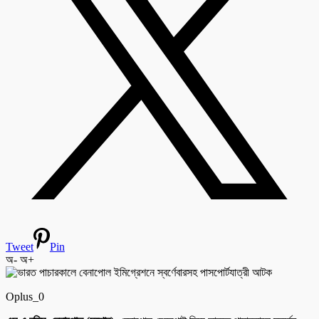
Tweet
Pin
অ-
অ+
Oplus_0