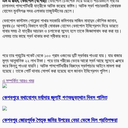
এম এ রহিম, বেনাপোল (যশোর):
বেনাপোল চেকপোষ্ট দিয়ে ভারতে পাচারকালে স্বর্নের
চালানসহ পাসপোর্টধারী যাত্রীকে আটক করেছে কাষ্টম। আটক স্বর্ন পাচারকারী মোবারক
হোসেন মুনসিগঞ্জ সদর এলাকার তাজুউদ্দীনের ছেলে।
বেনাপোল কাস্টমস গোয়েন্দা শাখার সহকারি কমিশনার সাজিদ মাহাদুদ কৌশিক জানান,
বুধবার (৫ আগস্ট) বিকালে যাত্রী মোবারক হোসেন বেনাপোল ইমিগ্রেশন দিয়ে ভারতে
যাবার সময় ঐ যাত্রীর আচারন ও চলাফেরা সন্দেহ হলে তাকে জিজ্ঞাসাবাদ করা করা হয়।
এসময় তার কাছে স্বর্ন থাকার কথা স্বীকার করে।
পরে তার প্যান্টের পকেট থেকে ১০০ গ্রাম ওজনের দুটি স্বর্নবার পাওয়া যায়। যার বাজার
মুল্য আনুমানিক ২২ লাখ টাকা। পরে তার শরীরের ভেতর আরো স্বর্ন আছে সন্দেহে এক্সরে
করে কিন্তু পাওয়া যায়নি। আটক পাসপোর্টধারীর বিরুদ্ধে স্বর্নপাচার আইনে মামলা করা
হয়েছে। তাকে পোর্ট থানায় সোপর্দ করা হয়েছে বলে জানান ইমিগ্রেশন পুলিশ।
এ সম্পর্কিত আরও খবর
কেশবপুরে যথাযোগ্য মর্যাদায় জুলাই গণঅভ্যুত্থান দিবস পালিত
কেশবপুর জোরপূর্বক পৈতৃক জমির উপরের বেড়া ভেঙ্গে দিল প্রতিপক্ষরা