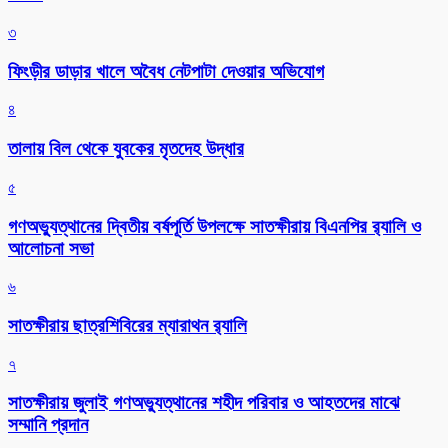
৩
ফিংড়ীর ডাড়ার খালে অবৈধ নেটপাটা দেওয়ার অভিযোগ
৪
তালায় বিল থেকে যুবকের মৃতদেহ উদ্ধার
৫
গণঅভ্যুত্থানের দ্বিতীয় বর্ষপূর্তি উপলক্ষে সাতক্ষীরায় বিএনপির র‌্যালি ও
আলোচনা সভা
৬
সাতক্ষীরায় ছাত্রশিবিরের ম্যারাথন র‌্যালি
৭
সাতক্ষীরায় জুলাই গণঅভ্যুত্থানের শহীদ পরিবার ও আহতদের মাঝে
সম্মানি প্রদান