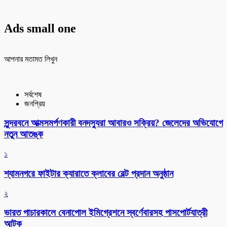
Ads small one
আপনার মতামত লিখুন
সর্বশেষ
জনপ্রিয়
সুন্দরবনে আত্মসমর্পণকারী বনদস্যুরা আবারও সক্রিয়? জেলেদের অভিযোগে
নতুন আতঙ্ক
১
শ্যামনগরে ফাইটার ক্যারাতে ক্লাবের বেল্ট প্রদান অনুষ্ঠান
২
ভারত পাচারকালে বেনাপোল ইমিগ্রেশনে স্বর্ণেবারসহ পাসপোর্টযাত্রী
আটক