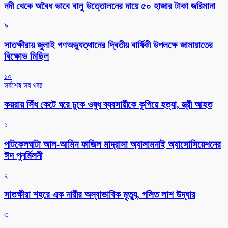
নদী থেকে অবৈধ ভাবে বালু উত্তোলনের দায়ে ৫০ হাজার টাকা জরিমানা
৯
সাতক্ষীরায় জুলাই গণঅভ্যুত্থানের দ্বিতীয় বার্ষিকী উপলক্ষে জামায়াতের
বিক্ষোভ মিছিল
১০
সর্বশেষ সব খবর
কয়রায় সিঁধ কেটে ঘরে ঢুকে ওষুধ ব্যবসায়ীকে কুপিয়ে হত্যা, স্ত্রী আহত
১
পাটকেলঘাটা আল-আমিন ফাজিল মাদ্রাসা অ্যালামনাই অ্যাসোসিয়েশনের
ঈদ পুনর্মিলনী
২
সাতক্ষীরা শহরে এক নারীর অস্বাভাবিক মৃত্যু, গলিত লাশ উদ্ধার
৩