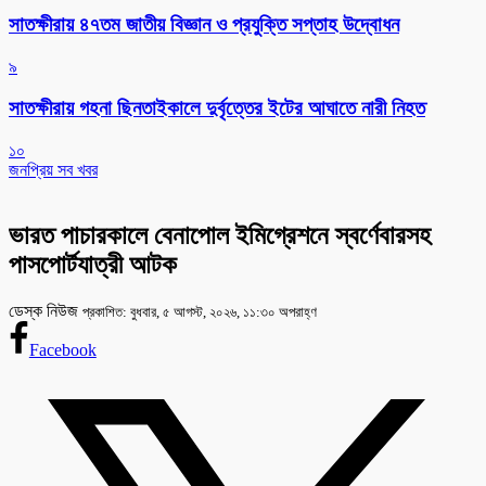
সাতক্ষীরায় ৪৭তম জাতীয় বিজ্ঞান ও প্রযুক্তি সপ্তাহ উদ্বোধন
৯
সাতক্ষীরায় গহনা ছিনতাইকালে দুর্বৃত্তের ইটের আঘাতে নারী নিহত
১০
জনপ্রিয় সব খবর
ভারত পাচারকালে বেনাপোল ইমিগ্রেশনে স্বর্ণেবারসহ
পাসপোর্টযাত্রী আটক
ডেস্ক নিউজ
প্রকাশিত: বুধবার, ৫ আগস্ট, ২০২৬, ১১:৩০ অপরাহ্ণ
Facebook