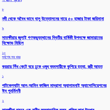
৮
নদী থেকে অবৈধ ভাবে বালু উত্তোলনের দায়ে ৫০ হাজার টাকা জরিমানা
৯
সাতক্ষীরায় জুলাই গণঅভ্যুত্থানের দ্বিতীয় বার্ষিকী উপলক্ষে জামায়াতের
বিক্ষোভ মিছিল
১০
সর্বশেষ সব খবর
কয়রায় সিঁধ কেটে ঘরে ঢুকে ওষুধ ব্যবসায়ীকে কুপিয়ে হত্যা, স্ত্রী আহত
১
পাটকেলঘাটা আল-আমিন ফাজিল মাদ্রাসা অ্যালামনাই অ্যাসোসিয়েশনের
ঈদ পুনর্মিলনী
২