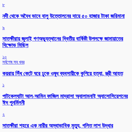
৮
নদী থেকে অবৈধ ভাবে বালু উত্তোলনের দায়ে ৫০ হাজার টাকা জরিমানা
৯
সাতক্ষীরায় জুলাই গণঅভ্যুত্থানের দ্বিতীয় বার্ষিকী উপলক্ষে জামায়াতের
বিক্ষোভ মিছিল
১০
সর্বশেষ সব খবর
কয়রায় সিঁধ কেটে ঘরে ঢুকে ওষুধ ব্যবসায়ীকে কুপিয়ে হত্যা, স্ত্রী আহত
১
পাটকেলঘাটা আল-আমিন ফাজিল মাদ্রাসা অ্যালামনাই অ্যাসোসিয়েশনের
ঈদ পুনর্মিলনী
২
সাতক্ষীরা শহরে এক নারীর অস্বাভাবিক মৃত্যু, গলিত লাশ উদ্ধার