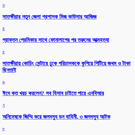
৩
সাতক্ষীরার নতুন জেলা প্রশাসক মিজ কাউসার আজিজ
৪
প্রাক্তন প্রেমিকার সাথে ফোনালাপের পর তরুনের আত্মহত্যা
৫
সাতক্ষীরায় কোচিং সেন্টারে ঢুকে পরিচালককে কুপিয়ে পিটিয়ে জখম ও টাকা
ছিনতাই
৬
ঈদে কত খরচ করলেন? সব হিসাব চাইতে পারে এনবিআর
৭
অনিমেষকে জিম্মি করে জলদস্যু ডন বাহিনী, ৩ জলদস্যু আটক
৮