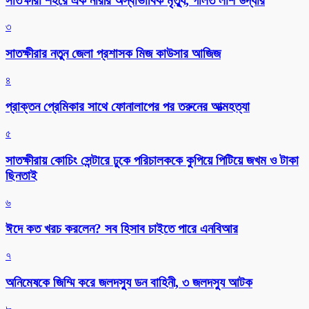
সাতক্ষীরা শহরে এক নারীর অস্বাভাবিক মৃত্যু, গলিত লাশ উদ্ধার
৩
সাতক্ষীরার নতুন জেলা প্রশাসক মিজ কাউসার আজিজ
৪
প্রাক্তন প্রেমিকার সাথে ফোনালাপের পর তরুনের আত্মহত্যা
৫
সাতক্ষীরায় কোচিং সেন্টারে ঢুকে পরিচালককে কুপিয়ে পিটিয়ে জখম ও টাকা
ছিনতাই
৬
ঈদে কত খরচ করলেন? সব হিসাব চাইতে পারে এনবিআর
৭
অনিমেষকে জিম্মি করে জলদস্যু ডন বাহিনী, ৩ জলদস্যু আটক
৮