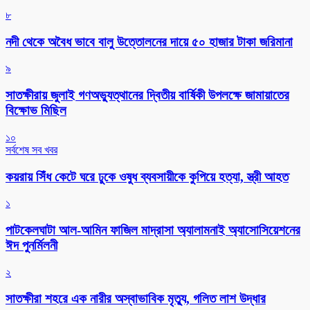
৮
নদী থেকে অবৈধ ভাবে বালু উত্তোলনের দায়ে ৫০ হাজার টাকা জরিমানা
৯
সাতক্ষীরায় জুলাই গণঅভ্যুত্থানের দ্বিতীয় বার্ষিকী উপলক্ষে জামায়াতের
বিক্ষোভ মিছিল
১০
সর্বশেষ সব খবর
কয়রায় সিঁধ কেটে ঘরে ঢুকে ওষুধ ব্যবসায়ীকে কুপিয়ে হত্যা, স্ত্রী আহত
১
পাটকেলঘাটা আল-আমিন ফাজিল মাদ্রাসা অ্যালামনাই অ্যাসোসিয়েশনের
ঈদ পুনর্মিলনী
২
সাতক্ষীরা শহরে এক নারীর অস্বাভাবিক মৃত্যু, গলিত লাশ উদ্ধার