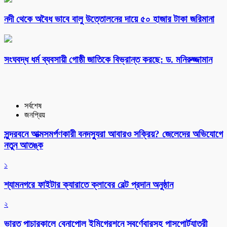
নদী থেকে অবৈধ ভাবে বালু উত্তোলনের দায়ে ৫০ হাজার টাকা জরিমানা
সংঘবদ্ধ ধর্ম ব্যবসায়ী গোষ্ঠী জাতিকে বিভ্রান্ত করছে: ড. মনিরুজ্জামান
সর্বশেষ
জনপ্রিয়
সুন্দরবনে আত্মসমর্পণকারী বনদস্যুরা আবারও সক্রিয়? জেলেদের অভিযোগে
নতুন আতঙ্ক
১
শ্যামনগরে ফাইটার ক্যারাতে ক্লাবের বেল্ট প্রদান অনুষ্ঠান
২
ভারত পাচারকালে বেনাপোল ইমিগ্রেশনে স্বর্ণেবারসহ পাসপোর্টযাত্রী