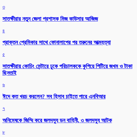
৩
সাতক্ষীরার নতুন জেলা প্রশাসক মিজ কাউসার আজিজ
৪
প্রাক্তন প্রেমিকার সাথে ফোনালাপের পর তরুনের আত্মহত্যা
৫
সাতক্ষীরায় কোচিং সেন্টারে ঢুকে পরিচালককে কুপিয়ে পিটিয়ে জখম ও টাকা
ছিনতাই
৬
ঈদে কত খরচ করলেন? সব হিসাব চাইতে পারে এনবিআর
৭
অনিমেষকে জিম্মি করে জলদস্যু ডন বাহিনী, ৩ জলদস্যু আটক
৮