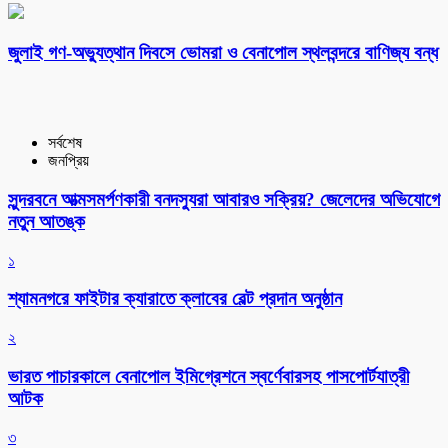
‎জুলাই গণ-অভ্যুত্থান দিবসে ভোমরা ও বেনাপোল স্থলবন্দরে বাণিজ্য বন্ধ
সর্বশেষ
জনপ্রিয়
সুন্দরবনে আত্মসমর্পণকারী বনদস্যুরা আবারও সক্রিয়? জেলেদের অভিযোগে
নতুন আতঙ্ক
১
শ্যামনগরে ফাইটার ক্যারাতে ক্লাবের বেল্ট প্রদান অনুষ্ঠান
২
ভারত পাচারকালে বেনাপোল ইমিগ্রেশনে স্বর্ণেবারসহ পাসপোর্টযাত্রী
আটক
৩