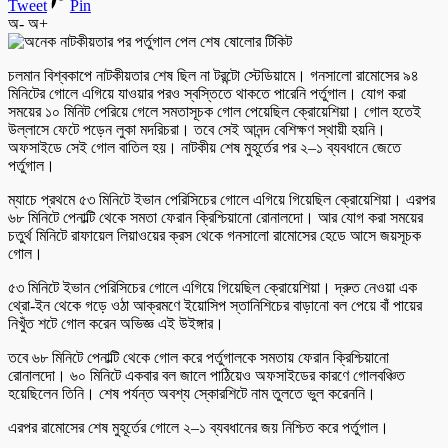
Tweet
Pin
অ-
অ+
চলমান বিশ্বকাপে নাটকীয়তার শেষ ছিল না টরন্টো স্টেডিয়ামে। গনসালো রামোসের ৯৪
মিনিটের গোলে এগিয়ে যাওয়ার পরও স্বস্তিতে থাকতে পারেনি পর্তুগাল। যোগ করা
সময়ের ১০ মিনিট পেরিয়ে গেলে সমতাসূচক গোল পেয়েছিল ক্রোয়েশিয়া। গোল হতেই
উল্লাসে ফেটে পড়েন লুকা মদরিচরা। তবে সেই আনন্দ বেশিক্ষণ স্থায়ী হয়নি।
অফসাইডে সেই গোল বাতিল হয়। নাটকীয় শেষ মুহূর্তের পর ২–১ ব্যবধানে জেতে
পর্তুগাল।
ম্যাচে প্রথমে ৫৩ মিনিটে ইভান পেরিসিচের গোলে এগিয়ে গিয়েছিল ক্রোয়েশিয়া। এরপর
৬৮ মিনিটে পেনাল্টি থেকে সমতা ফেরান ক্রিশ্চিয়ানো রোনালদো। আর যোগ করা সময়ের
চতুর্থ মিনিটে রাফায়েল লিয়াওয়ের ক্রস থেকে গনসালো রামোসের হেডে আসে জয়সূচক
গোল।
৫৩ মিনিটে ইভান পেরিসিচের গোলে এগিয়ে গিয়েছিল ক্রোয়েশিয়া। দ্রুত নেওয়া এক
থ্রো-ইন থেকে গড়ে ওঠা আক্রমণে ইয়োসিপ স্তানিশিচের বাড়ানো বল পেয়ে বাঁ পায়ের
নিখুঁত শটে গোল করেন অভিজ্ঞ এই উইঙ্গার।
তবে ৬৮ মিনিটে পেনাল্টি থেকে গোল করে পর্তুগালকে সমতায় ফেরান ক্রিশ্চিয়ানো
রোনালদো। ৬০ মিনিটে একবার বল জালে পাঠিয়েও অফসাইডের কারণে গোলবঞ্চিত
হয়েছিলেন তিনি। শেষ পর্যন্ত অবশ্য স্কোরশিটে নাম তুলতে ভুল করেননি।
এরপর রামোসের শেষ মুহূর্তের গোলে ২–১ ব্যবধানের জয় নিশ্চিত করে পর্তুগাল।