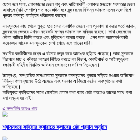
ছেলে ননে সানা, লোকমানের ছেলে বাবু এবং দাতিনাখালী এলাকার মনতেজ সরদারের ছেলে
আসাদুল (ননি গোপাল) গত কয়েকদিন ধরে সুন্দরবনের বিভিন্ন ডাকাত দলের সঙ্গে মিশে
পুনরায় বনদস্যু কার্যক্রম পরিচালনা করছেন।
বনদস্যুদের কাছ থেকে মুক্ত হয়ে ফেরা একাধিক জেলে নাম প্রকাশ না করার শর্তে জানান,
সুন্দরবনের ভেতরে এখনও কয়েকটি সশস্ত্র ডাকাত দল সক্রিয় রয়েছে। তারা জেলেদের
নৌকা থামিয়ে জিম্মি করছে এবং মুক্তিপণ আদায় করছে। এসব দলে আত্মসমর্পণকারী
কয়েকজন সাবেক বনদস্যুকেও দেখা গেছে বলে তাদের দাবি।
স্থানীয় বনজীবীদের মধ্যে এ ঘটনায় নতুন করে আতঙ্ক ছড়িয়ে পড়েছে। তারা সুন্দরবনে
নিরাপদে মাছ ও কাঁকড়া আহরণ নিশ্চিত করতে বন বিভাগ, কোস্টগার্ড ও আইনশৃঙ্খলা
রক্ষাকারী বাহিনীর নিয়মিত অভিযান জোরদারের দাবি জানিয়েছেন।
উল্লেখ্য, সাম্প্রতিক মাসগুলোতে সুন্দরবনে বনদস্যুদের পুনরায় সক্রিয় হওয়ার অভিযোগ
বিভিন্ন গণমাধ্যমেও উঠে এসেছে এবং সরকার এ বিষয়ে কঠোর অবস্থানের কথা
জানিয়েছে।
অভিযুক্ত ব্যক্তিদের সাথে মোবাইল ফোনে কথা বলার চেষ্টা করলেও তাদের সাথে কথা
বলা সম্ভব হয় নাই।
এ সম্পর্কিত আরও খবর
শ্যামনগরে ফাইটার ক্যারাতে ক্লাবের বেল্ট প্রদান অনুষ্ঠান