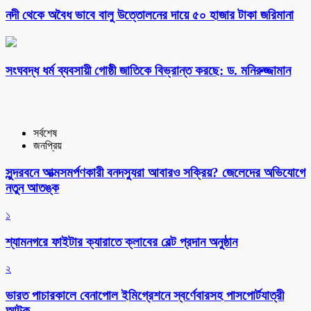
নদী থেকে অবৈধ ভাবে বালু উত্তোলনের দায়ে ৫০ হাজার টাকা জরিমানা
সংঘবদ্ধ ধর্ম ব্যবসায়ী গোষ্ঠী জাতিকে বিভ্রান্ত করছে: ড. মনিরুজ্জামান
সর্বশেষ
জনপ্রিয়
সুন্দরবনে আত্মসমর্পণকারী বনদস্যুরা আবারও সক্রিয়? জেলেদের অভিযোগে
নতুন আতঙ্ক
১
শ্যামনগরে ফাইটার ক্যারাতে ক্লাবের বেল্ট প্রদান অনুষ্ঠান
২
ভারত পাচারকালে বেনাপোল ইমিগ্রেশনে স্বর্ণেবারসহ পাসপোর্টযাত্রী
আটক