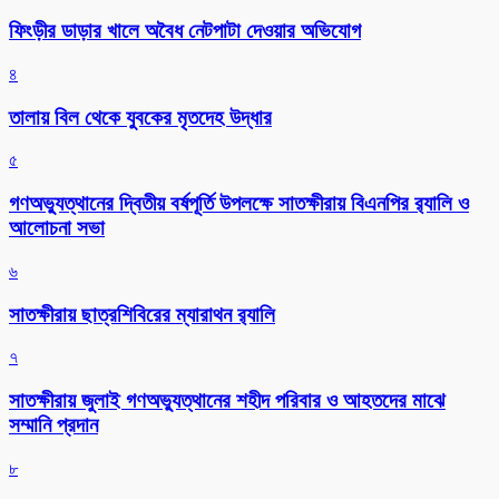
ফিংড়ীর ডাড়ার খালে অবৈধ নেটপাটা দেওয়ার অভিযোগ
৪
তালায় বিল থেকে যুবকের মৃতদেহ উদ্ধার
৫
গণঅভ্যুত্থানের দ্বিতীয় বর্ষপূর্তি উপলক্ষে সাতক্ষীরায় বিএনপির র‌্যালি ও
আলোচনা সভা
৬
সাতক্ষীরায় ছাত্রশিবিরের ম্যারাথন র‌্যালি
৭
সাতক্ষীরায় জুলাই গণঅভ্যুত্থানের শহীদ পরিবার ও আহতদের মাঝে
সম্মানি প্রদান
৮