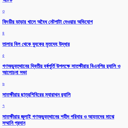
৩
ফিংড়ীর ডাড়ার খালে অবৈধ নেটপাটা দেওয়ার অভিযোগ
৪
তালায় বিল থেকে যুবকের মৃতদেহ উদ্ধার
৫
গণঅভ্যুত্থানের দ্বিতীয় বর্ষপূর্তি উপলক্ষে সাতক্ষীরায় বিএনপির র‌্যালি ও
আলোচনা সভা
৬
সাতক্ষীরায় ছাত্রশিবিরের ম্যারাথন র‌্যালি
৭
সাতক্ষীরায় জুলাই গণঅভ্যুত্থানের শহীদ পরিবার ও আহতদের মাঝে
সম্মানি প্রদান