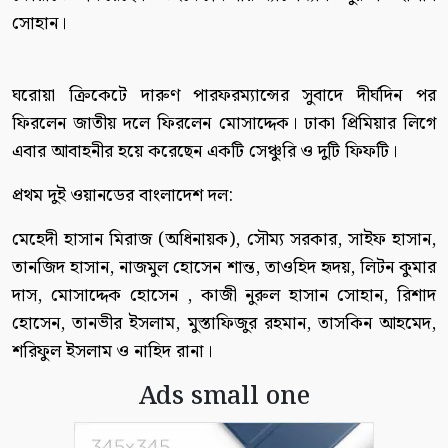
সোহান।
ঘরোয়া ক্রিকেটে দারুণ পারফরম্যান্সের সুবাদে দীর্ঘদিন পর
ফিরলেন জাতীয় দলে ফিরলেন মোসাদ্দেক। ঢাকা প্রিমিয়ার লিগে
এবার আবাহনীর হয়ে করেছেন একটি সেঞ্চুরি ও দুটি ফিফটি।
প্রথম দুই ওয়ানডের বাংলাদেশ দল:
মেহেদী হাসান মিরাজ (অধিনায়ক), সৌম্য সরকার, সাইফ হাসান,
তানজিদ হাসান, নাজমুল হোসেন শান্ত, তাওহিদ হৃদয়, লিটন কুমার
দাস, মোসাদ্দেক হোসেন , কাজী নুরুল হাসান সোহান, রিশাদ
হোসেন, তানভীর ইসলাম, মুস্তাফিজুর রহমান, তাসকিন আহমেদ,
শরিফুল ইসলাম ও নাহিদ রানা।
Ads small one