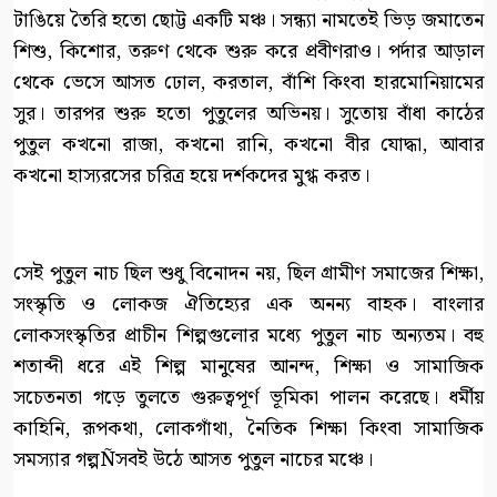
টাঙিয়ে তৈরি হতো ছোট্ট একটি মঞ্চ। সন্ধ্যা নামতেই ভিড় জমাতেন
শিশু, কিশোর, তরুণ থেকে শুরু করে প্রবীণরাও। পর্দার আড়াল
থেকে ভেসে আসত ঢোল, করতাল, বাঁশি কিংবা হারমোনিয়ামের
সুর। তারপর শুরু হতো পুতুলের অভিনয়। সুতোয় বাঁধা কাঠের
পুতুল কখনো রাজা, কখনো রানি, কখনো বীর যোদ্ধা, আবার
কখনো হাস্যরসের চরিত্র হয়ে দর্শকদের মুগ্ধ করত।
সেই পুতুল নাচ ছিল শুধু বিনোদন নয়, ছিল গ্রামীণ সমাজের শিক্ষা,
সংস্কৃতি ও লোকজ ঐতিহ্যের এক অনন্য বাহক। বাংলার
লোকসংস্কৃতির প্রাচীন শিল্পগুলোর মধ্যে পুতুল নাচ অন্যতম। বহু
শতাব্দী ধরে এই শিল্প মানুষের আনন্দ, শিক্ষা ও সামাজিক
সচেতনতা গড়ে তুলতে গুরুত্বপূর্ণ ভূমিকা পালন করেছে। ধর্মীয়
কাহিনি, রূপকথা, লোকগাঁথা, নৈতিক শিক্ষা কিংবা সামাজিক
সমস্যার গল্পÑসবই উঠে আসত পুতুল নাচের মঞ্চে।