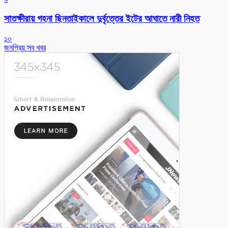
সাতক্ষীরায় গহনা ছিনতাইকালে দুর্বৃত্তের ইটের আঘাতে নারী নিহত
১০
জনপ্রিয় সব খবর