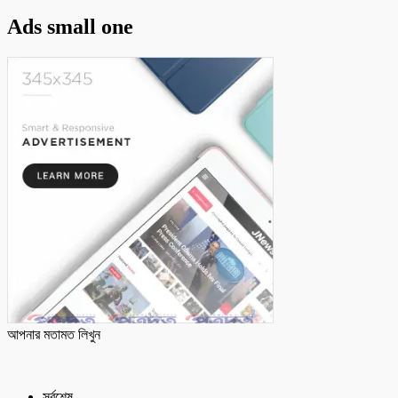
Ads small one
আপনার মতামত লিখুন
সর্বশেষ