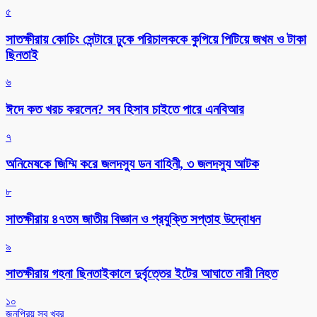
৫
সাতক্ষীরায় কোচিং সেন্টারে ঢুকে পরিচালককে কুপিয়ে পিটিয়ে জখম ও টাকা
ছিনতাই
৬
ঈদে কত খরচ করলেন? সব হিসাব চাইতে পারে এনবিআর
৭
অনিমেষকে জিম্মি করে জলদস্যু ডন বাহিনী, ৩ জলদস্যু আটক
৮
সাতক্ষীরায় ৪৭তম জাতীয় বিজ্ঞান ও প্রযুক্তি সপ্তাহ উদ্বোধন
৯
সাতক্ষীরায় গহনা ছিনতাইকালে দুর্বৃত্তের ইটের আঘাতে নারী নিহত
১০
জনপ্রিয় সব খবর