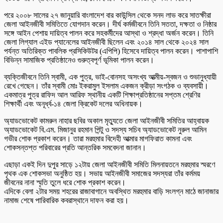
পরে ২০০৮ সালের ২৭ জানুয়ারি বাংলাদেশ বার কাউন্সিল থেকে সনদ লাভ করে সাতক্ষীরা
জেলা আইনজীবী সমিতিতে যোগদান করেন। দীর্ঘ কর্মজীবনে তিনি সততা, দক্ষতা ও নিষ্ঠার
সঙ্গে আইন পেশায় দায়িত্ব পালন করে সহকর্মীদের আস্থা ও শ্রদ্ধা অর্জন করেন। তিনি
জেলা লিগ্যাল এইড প্যানেলের আইনজীবী ছিলেন এবং ২০১৪ সাল থেকে ২০২৪ সাল
পর্যন্ত অতিরিক্ত পাবলিক প্রসিকিউটর (এপিপি) হিসেবে দায়িত্ব পালন করেন। পাশাপাশি
বিভিন্ন সামাজিক প্রতিষ্ঠানেও গুরুত্বপূর্ণ ভূমিকা পালন করেন।
ব্যক্তিজীবনে তিনি স্বামী, এক পুত্র, ভাই-বোনসহ অসংখ্য আত্মীয়-স্বজন ও শুভানুধ্যায়ী
রেখে গেছেন। তাঁর স্বামী মোঃ ইকরামুল ইসলাম একজন ক্রীড়া সংগঠক ও ব্যবসায়ী।
একমাত্র পুত্র রাফিদ আল আরিফ স্থানীয় একটি শিক্ষাপ্রতিষ্ঠানের সপ্তম শ্রেণির
শিক্ষার্থী এবং অনূর্ধ্ব-১৪ জেলা ক্রিকেট দলের অধিনায়ক।
অ্যাডভোকেট কামরুন নাহার ছবির অকাল মৃত্যুতে জেলা আইনজীবী সমিতির আহ্বায়ক
অ্যাডভোকেট বি.এম. মিজানুর রহমান পিন্টু ও সদস্য সচিব অ্যাডভোকেট নুরুল আমিন
গভীর শোক প্রকাশ করেন। তারা মরহুমার বিদেহী আত্মার মাগফিরাত কামনা এবং
শোকসন্তপ্ত পরিবারের প্রতি আন্তরিক সমবেদনা জানান।
এছাড়া একই দিন দুপুর সাড়ে ১২টায় জেলা আইনজীবী সমিতি মিলনায়তনে মরহুমার স্মরণে
পৃথক এক শোকসভা অনুষ্ঠিত হয়। সভায় আইনজীবী সমাজের সদস্যরা তাঁর কর্মময়
জীবনের নানা স্মৃতি তুলে ধরে শোক প্রকাশ করেন।
এদিকে বেলা ২টার সময় শহরের রাজাবাগানে অবস্থিত মরহুমার বাড়ি সংলগ্ন মাঠে জানাজার
নামাজ শেষে পারিবারিক কবরাস্থানে দাফন করা হয়।