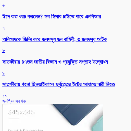
৬
ঈদে কত খরচ করলেন? সব হিসাব চাইতে পারে এনবিআর
৭
অনিমেষকে জিম্মি করে জলদস্যু ডন বাহিনী, ৩ জলদস্যু আটক
৮
সাতক্ষীরায় ৪৭তম জাতীয় বিজ্ঞান ও প্রযুক্তি সপ্তাহ উদ্বোধন
৯
সাতক্ষীরায় গহনা ছিনতাইকালে দুর্বৃত্তের ইটের আঘাতে নারী নিহত
১০
জনপ্রিয় সব খবর