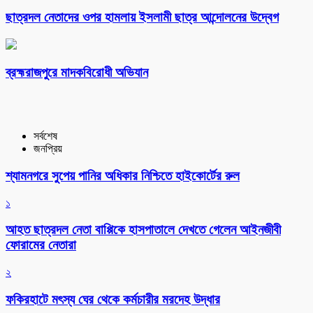
ছাত্রদল নেতাদের ওপর হামলায় ইসলামী ছাত্র আন্দোলনের উদ্বেগ
ব্রহ্মরাজপুরে মাদকবিরোধী অভিযান
সর্বশেষ
জনপ্রিয়
শ্যামনগরে সুপেয় পানির অধিকার নিশ্চিতে হাইকোর্টের রুল
১
আহত ছাত্রদল নেতা বাপ্পিকে হাসপাতালে দেখতে গেলেন আইনজীবী
ফোরামের নেতারা
২
ফকিরহাটে মৎস্য ঘের থেকে কর্মচারীর মরদেহ উদ্ধার