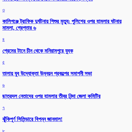
৩
কালিগঞ্জে ট্রাফিক দুর্ঘটনায় শিশুর মৃত্যু: পুলিশের ওপর হামলার ঘটনায়
মামলা, গ্রেপ্তার ৬
৪
প্রেমের টানে চীন থেকে মনিরামপুরে যুবক
৫
তালায় যুব উদ্যোক্তা উন্নয়ন প্রকল্পের সমাপনী সভা
৬
ছাত্রদল নেতাদের ওপর হামলার তীব্র নিন্দা জেলা কমিটির
৭
ঝুঁকিপূর্ণ সিলিন্ডারে বিপন্ন জানমাল!
৮