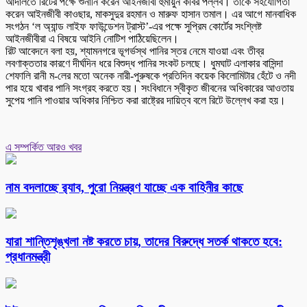
আদালতে রিটের পক্ষে শুনানি করেন আইনজীবী হুমায়ুন কবির পল্লব। তাঁকে সহযোগিতা
করেন আইনজীবী কাওছার, মাকসুদুর রহমান ও মারুফ হাসান তমাল। এর আগে মানবাধিক
সংগঠন ‘ল অ্যান্ড লাইফ ফাউন্ডেশন ট্রাস্ট’-এর পক্ষে সুপ্রিম কোর্টের সংশ্লিষ্ট
আইনজীবীরা এ বিষয়ে আইনি নোটিশ পাঠিয়েছিলেন।
রিট আবেদনে বলা হয়, শ্যামনগরে ভূগর্ভস্থ পানির স্তর নেমে যাওয়া এবং তীব্র
লবণাক্ততার কারণে দীর্ঘদিন ধরে বিশুদ্ধ পানির সংকট চলছে। ধুমঘাট এলাকার বাসিন্দা
শেফালি রানী ম-লের মতো অনেক নারী-পুরুষকে প্রতিদিন কয়েক কিলোমিটার হেঁটে ও নদী
পার হয়ে খাবার পানি সংগ্রহ করতে হয়। সংবিধানে স্বীকৃত জীবনের অধিকারের আওতায়
সুপেয় পানি পাওয়ার অধিকার নিশ্চিত করা রাষ্ট্রের দায়িত্ব বলে রিটে উল্লেখ করা হয়।
এ সম্পর্কিত আরও খবর
নাম বদলাচ্ছে র‌্যাব, পুরো নিয়ন্ত্রণ যাচ্ছে এক বাহিনীর কাছে
যারা শান্তিশৃঙ্খলা নষ্ট করতে চায়, তাদের বিরুদ্ধে সতর্ক থাকতে হবে:
প্রধানমন্ত্রী