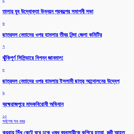
৫
তালায় যুব উদ্যোক্তা উন্নয়ন প্রকল্পের সমাপনী সভা
৬
ছাত্রদল নেতাদের ওপর হামলার তীব্র নিন্দা জেলা কমিটির
৭
ঝুঁকিপূর্ণ সিলিন্ডারে বিপন্ন জানমাল!
৮
ছাত্রদল নেতাদের ওপর হামলায় ইসলামী ছাত্র আন্দোলনের উদ্বেগ
৯
ব্রহ্মরাজপুরে মাদকবিরোধী অভিযান
১০
সর্বশেষ সব খবর
কয়রায় সিঁধ কেটে ঘরে ঢুকে ওষুধ ব্যবসায়ীকে কুপিয়ে হত্যা, স্ত্রী আহত