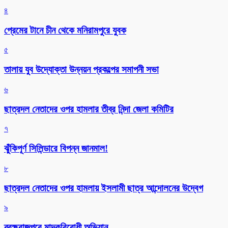
৪
প্রেমের টানে চীন থেকে মনিরামপুরে যুবক
৫
তালায় যুব উদ্যোক্তা উন্নয়ন প্রকল্পের সমাপনী সভা
৬
ছাত্রদল নেতাদের ওপর হামলার তীব্র নিন্দা জেলা কমিটির
৭
ঝুঁকিপূর্ণ সিলিন্ডারে বিপন্ন জানমাল!
৮
ছাত্রদল নেতাদের ওপর হামলায় ইসলামী ছাত্র আন্দোলনের উদ্বেগ
৯
ব্রহ্মরাজপুরে মাদকবিরোধী অভিযান