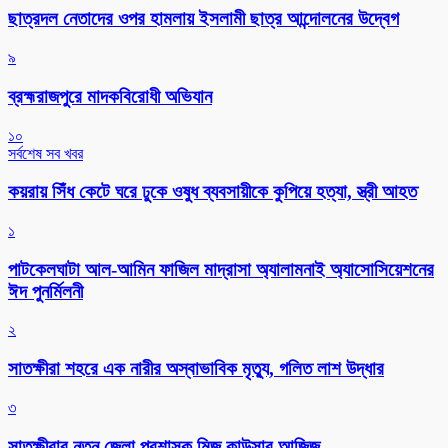
ছাত্রদল নেতাদের ওপর হামলায় ইসলামী ছাত্র আন্দোলনের উদ্বেগ
৯
ব্রহ্মরাজপুরে মাদকবিরোধী অভিযান
১০
সর্বশেষ সব খবর
কয়রায় সিঁধ কেটে ঘরে ঢুকে ওষুধ ব্যবসায়ীকে কুপিয়ে হত্যা, স্ত্রী আহত
১
পাটকেলঘাটা আল-আমিন ফাজিল মাদ্রাসা অ্যালামনাই অ্যাসোসিয়েশনের
ঈদ পুনর্মিলনী
২
সাতক্ষীরা শহরে এক নারীর অস্বাভাবিক মৃত্যু, গলিত লাশ উদ্ধার
৩
সাতক্ষীরার নতুন জেলা প্রশাসক মিজ কাউসার আজিজ