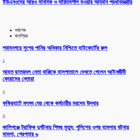
ইউএনওদের আরও মানবিক ও দায়িত্বশীল হওয়ার আহ্বান প্রধানমন্ত্রীর
সর্বশেষ
জনপ্রিয়
শ্যামনগরে সুপেয় পানির অধিকার নিশ্চিতে হাইকোর্টের রুল
১
আহত ছাত্রদল নেতা বাপ্পিকে হাসপাতালে দেখতে গেলেন আইনজীবী
ফোরামের নেতারা
২
ফকিরহাটে মৎস্য ঘের থেকে কর্মচারীর মরদেহ উদ্ধার
৩
কালিগঞ্জে ট্রাফিক দুর্ঘটনায় শিশুর মৃত্যু: পুলিশের ওপর হামলার ঘটনায়
মামলা, গ্রেপ্তার ৬