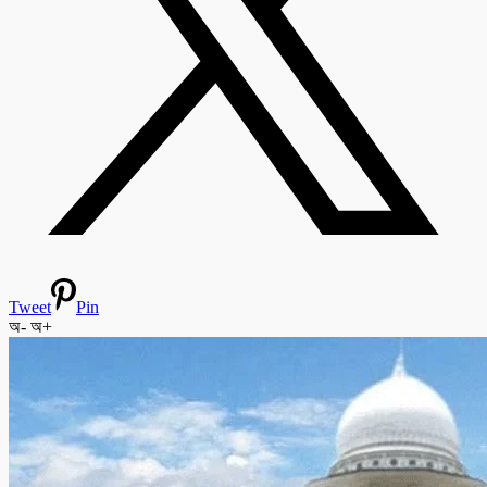
Tweet
Pin
অ-
অ+