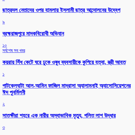
ছাত্রদল নেতাদের ওপর হামলায় ইসলামী ছাত্র আন্দোলনের উদ্বেগ
৯
ব্রহ্মরাজপুরে মাদকবিরোধী অভিযান
১০
সর্বশেষ সব খবর
কয়রায় সিঁধ কেটে ঘরে ঢুকে ওষুধ ব্যবসায়ীকে কুপিয়ে হত্যা, স্ত্রী আহত
১
পাটকেলঘাটা আল-আমিন ফাজিল মাদ্রাসা অ্যালামনাই অ্যাসোসিয়েশনের
ঈদ পুনর্মিলনী
২
সাতক্ষীরা শহরে এক নারীর অস্বাভাবিক মৃত্যু, গলিত লাশ উদ্ধার
৩