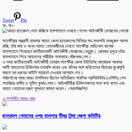
Tweet
Pin
অ-
অ+
সাতক্ষীরায় সন্ত্রাসী হামলায় আহত জেলা ছাত্রদলের সিনিয়র সহ-সভাপতি মনজুরুল আলম
বাপ্পি, তাঁর বাবা ও অন্য আহত নেতাকর্মীদের দেখতে সাতক্ষীরা মেডিকেল কলেজ
হাসপাতালে গিয়েছেন জাতীয়তাবাদী আইনজীবী ফোরামের নেতৃবৃন্দ। রোববার দুপুরে তাঁরা
হাসপাতালে গিয়ে আহতদের শারীরিক অবস্থার খোঁজখবর নেন।
এ সময় জাতীয়তাবাদী আইনজীবী ফোরাম সাতক্ষীরা জেলা ইউনিটের আহ্বায়ক আকবর
আলী আহতদের চিকিৎসার তদারকি করেন এবং ঘটনার সঙ্গে জড়িতদের বিচারের মুখোমুখি
করতে সব ধরনের আইনি সহায়তা দেওয়ার আশ্বাস দেন।
পরিদর্শনের সময় আরও উপস্থিত ছিলেন অতিরিক্ত পাবলিক প্রসিউকিটর (এপিপি) শেখ
শাহরিয়ার হাসীব ও সুনীল কুমার ঘোষ। আইনজীবীরা চিকিৎসকদের সঙ্গে কথা বলেন এবং
আহত নেতাদের দ্রুত সুস্থতা কামনা করেন। প্রেসবিজ্ঞপ্তি
এ সম্পর্কিত আরও খবর
ছাত্রদল নেতাদের ওপর হামলার তীব্র নিন্দা জেলা কমিটির