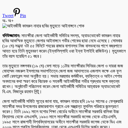
Tweet
Pin
অ-
অ+
বদিউজ্জামান:
সাতক্ষীরা জেলা আইনজীবী সমিতির সদস্য, অ্যাডভোকেট কামরুন নাহার
ছবির আকস্মিক মৃত্যুতে জেলার আইনাঙ্গনে গভীর শোকের ছায়া নেমে এসেছে। সোমবার
(১৮ মে) সন্ধ্যা ৭টা ৫৫ মিনিটে শহরের রাজার বাগানস্থ নিজ বাসভবনের পাশে বজ্রপাতে
আহত হয়ে তিনি মৃত্যুবরণ করেন (ইন্নালিল্লাহি ওয়া ইন্না ইলাইহি রাজিউন)। মৃত্যুকালে
তাঁর বয়স হয়েছিল ৫১ বছর।
তার মৃত্যুতে মঙ্গলবার (১৯ মে) বেলা সাড়ে ১১টায় সাতক্ষীরার সিনিয়র জেলা ও দায়রা জজ
মোহাম্মদ নজরুল ইসলামের সভাপতিত্বে জেলা জজ আদালতের এজলাস কক্ষে এক ফুল
কোর্ট রেফারেন্স সভা অনুষ্ঠিত হয়। সভায় মরহুমার কর্মজীবন, ব্যক্তিত্ব ও আইন পেশায়
অবদানের কথা স্মরণ করে বিচারক ও সহকর্মী আইনজীবীরা গভীর শ্রদ্ধার সঙ্গে বক্তব্য
রাখেন। অনুষ্ঠানটি পরিচালনা করেন জেলা আইনজীবী সমিতির আহ্বায়ক অ্যাডভোকেট
বি.এম. মিজানুর রহমান পিন্টু।
জেলা আইনজীবী সমিতি সূত্রে জানা যায়, কামরুন নাহার ছবি ১৯৭৫ সালের ৫ ফেব্রুয়ারি
সাতক্ষীরা সদর উপজেলার রাজারবাগান গ্রামে এক সম্ভ্রান্ত মুসলিম পরিবারে জন্মগ্রহণ
করেন। তিনি ১৯৯১ সালে যশোর শিক্ষা বোর্ডের অধীনে সাতক্ষীরা সরকারি বালিকা উচ্চ
বিদ্যালয় থেকে এসএসসি, ১৯৯৩ সালে সাতক্ষীরা সরকারি কলেজ থেকে এইচএসসি,
১৯৯৫ সালে রাজশাহী বিশ্ববিদ্যালয়ের অধীনে সাতক্ষীরা সরকারি কলেজ থেকে বিএ এবং
২০০৬ সালে প্রাইম বিশ্ববিদ্যালয়, ঢাকা থেকে এলএলবি ডিগ্রি অর্জন করেন।