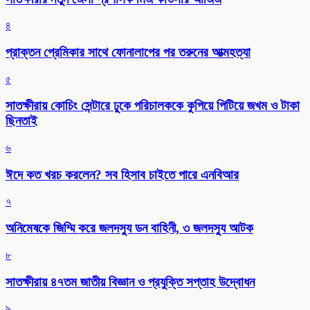
৪
প্রাক্তন প্রেমিকার সাথে ফোনালাপের পর তরুনের আত্মহত্যা
৫
সাতক্ষীরায় কোচিং সেন্টারে ঢুকে পরিচালককে কুপিয়ে পিটিয়ে জখম ও টাকা
ছিনতাই
৬
ঈদে কত খরচ করলেন? সব হিসাব চাইতে পারে এনবিআর
৭
অনিমেষকে জিম্মি করে জলদস্যু ডন বাহিনী, ৩ জলদস্যু আটক
৮
সাতক্ষীরায় ৪৭তম জাতীয় বিজ্ঞান ও প্রযুক্তি সপ্তাহ উদ্বোধন
৯