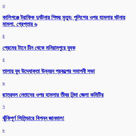
৩
কালিগঞ্জে ট্রাফিক দুর্ঘটনায় শিশুর মৃত্যু: পুলিশের ওপর হামলার ঘটনায়
মামলা, গ্রেপ্তার ৬
৪
প্রেমের টানে চীন থেকে মনিরামপুরে যুবক
৫
তালায় যুব উদ্যোক্তা উন্নয়ন প্রকল্পের সমাপনী সভা
৬
ছাত্রদল নেতাদের ওপর হামলার তীব্র নিন্দা জেলা কমিটির
৭
ঝুঁকিপূর্ণ সিলিন্ডারে বিপন্ন জানমাল!
৮