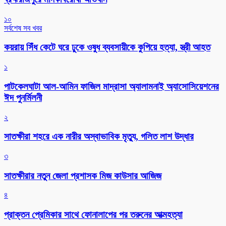
১০
সর্বশেষ সব খবর
কয়রায় সিঁধ কেটে ঘরে ঢুকে ওষুধ ব্যবসায়ীকে কুপিয়ে হত্যা, স্ত্রী আহত
১
পাটকেলঘাটা আল-আমিন ফাজিল মাদ্রাসা অ্যালামনাই অ্যাসোসিয়েশনের
ঈদ পুনর্মিলনী
২
সাতক্ষীরা শহরে এক নারীর অস্বাভাবিক মৃত্যু, গলিত লাশ উদ্ধার
৩
সাতক্ষীরার নতুন জেলা প্রশাসক মিজ কাউসার আজিজ
৪
প্রাক্তন প্রেমিকার সাথে ফোনালাপের পর তরুনের আত্মহত্যা