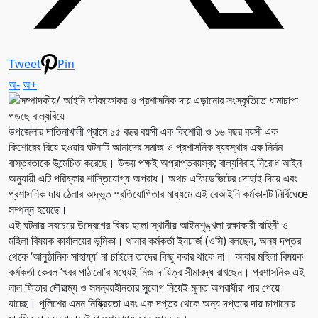
Tweet
Pin
অ-
অ+
উপজেলার দাতিনাখালী গ্রামে ১৫ বছর বয়সী এক কিশোরী ও ১৬ বছর বয়সী এক
কিশোরের বিয়ে হওয়ার ঘটনাটি আমাদের সমাজ ও প্রশাসনিক ব্যবস্থার এক নির্মম
বাস্তবতাকে উন্মেচিত করেছে। উভয় পক্ষই অপ্রাপ্তবয়স্ক; বাল্যবিবাহ নিরোধ আইন
অনুযায়ী এটি পরিষ্কার শাস্তিযোগ্য অপরাধ। অথচ এফিডেভিটের দোহাই দিয়ে এবং
প্রশাসনিক দায় ঠেলার অদ্ভুত প্রতিযোগিতার মাধ্যমে এই বেআইনি কর্মকা-টি নির্বিঘেœ
সম্পন্ন হয়েছে।
এই ঘটনায় সবচেয়ে উদ্বেগের বিষয় হলো স্থানীয় আইনশৃঙ্খলা রক্ষাকারী বাহিনী ও
মহিলা বিষয়ক কার্যালয়ের ভূমিকা। থানার কর্মকর্তা ইনচার্জ (ওসি) বলছেন, অন্য দপ্তর
থেকে ‘আনুষ্ঠানিক সাহায্য’ না চাইলে তাদের কিছু করার থাকে না। আবার মহিলা বিষয়ক
কর্মকর্তা কেবল ‘খবর পাঠানো’র মধ্যেই নিজ দায়িত্ব সীমাবদ্ধ রাখছেন। প্রশাসনিক এই
লাল ফিতার দৌরাত্ম্য ও সমন্বয়হীনতার সুযোগ নিয়েই মূলত অপরাধীরা পার পেয়ে
যাচ্ছে। পুলিশের এমন নিষ্ক্রিয়তা এবং এক দপ্তর থেকে অন্য দপ্তরে দায় চাপানোর