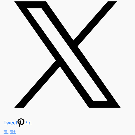
Tweet
Pin
অ-
অ+