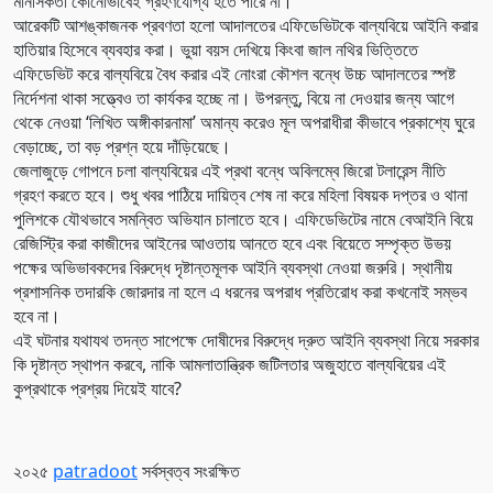
মানসিকতা কোনোভাবেই গ্রহণযোগ্য হতে পারে না।
আরেকটি আশঙ্কাজনক প্রবণতা হলো আদালতের এফিডেভিটকে বাল্যবিয়ে আইনি করার
হাতিয়ার হিসেবে ব্যবহার করা। ভুয়া বয়স দেখিয়ে কিংবা জাল নথির ভিত্তিতে
এফিডেভিট করে বাল্যবিয়ে বৈধ করার এই নোংরা কৌশল বন্ধে উচ্চ আদালতের স্পষ্ট
নির্দেশনা থাকা সত্ত্বেও তা কার্যকর হচ্ছে না। উপরন্তু, বিয়ে না দেওয়ার জন্য আগে
থেকে নেওয়া ‘লিখিত অঙ্গীকারনামা’ অমান্য করেও মূল অপরাধীরা কীভাবে প্রকাশ্যে ঘুরে
বেড়াচ্ছে, তা বড় প্রশ্ন হয়ে দাঁড়িয়েছে।
জেলাজুড়ে গোপনে চলা বাল্যবিয়ের এই প্রথা বন্ধে অবিলম্বে জিরো টলারেন্স নীতি
গ্রহণ করতে হবে। শুধু খবর পাঠিয়ে দায়িত্ব শেষ না করে মহিলা বিষয়ক দপ্তর ও থানা
পুলিশকে যৌথভাবে সমন্বিত অভিযান চালাতে হবে। এফিডেভিটের নামে বেআইনি বিয়ে
রেজিস্ট্রি করা কাজীদের আইনের আওতায় আনতে হবে এবং বিয়েতে সম্পৃক্ত উভয়
পক্ষের অভিভাবকদের বিরুদ্ধে দৃষ্টান্তমূলক আইনি ব্যবস্থা নেওয়া জরুরি। স্থানীয়
প্রশাসনিক তদারকি জোরদার না হলে এ ধরনের অপরাধ প্রতিরোধ করা কখনোই সম্ভব
হবে না।
এই ঘটনার যথাযথ তদন্ত সাপেক্ষে দোষীদের বিরুদ্ধে দ্রুত আইনি ব্যবস্থা নিয়ে সরকার
কি দৃষ্টান্ত স্থাপন করবে, নাকি আমলাতান্ত্রিক জটিলতার অজুহাতে বাল্যবিয়ের এই
কুপ্রথাকে প্রশ্রয় দিয়েই যাবে?
২০২৫
patradoot
সর্বস্বত্ব সংরক্ষিত