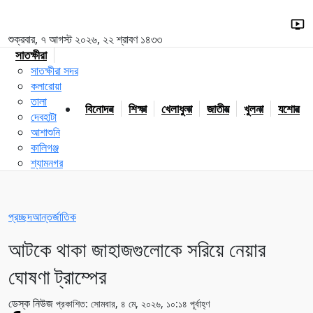
শুক্রবার, ৭ আগস্ট ২০২৬, ২২ শ্রাবণ ১৪৩৩
সাতক্ষীরা
সাতক্ষীরা সদর
কলারোয়া
তালা
বিনোদন
শিক্ষা
খেলাধুলা
জাতীয়
খুলনা
যশোর
দেবহাটা
আশাশুনি
কালিগঞ্জ
শ্যামনগর
প্রচ্ছদ
আন্তর্জাতিক
আটকে থাকা জাহাজগুলোকে সরিয়ে নেয়ার
ঘোষণা ট্রাম্পের
ডেস্ক নিউজ
প্রকাশিত: সোমবার, ৪ মে, ২০২৬, ১০:১৪ পূর্বাহ্ণ