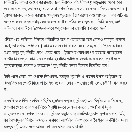
জানিয়েছি, আমরা তাদের জাহাজগুলোকে নিরাপদে এই সীমাবদ্ধ সমুদ্রপথ থেকে বের
করে আনতে সহায়তা করব, যাতে তারা স্বাভাবিকভাবে তাদের কাজ চালিয়ে যেতে পারে’।
ট্রাম্প জানান, অনেক জাহাজে খাদ্যসহ প্রয়োজনীয় সরঞ্জাম কমে আসছে। আর এটি বড়
সংখ্যক ক্রুর জন্য স্বাস্থ্যকর অবস্থায় থাকা কঠিন করে তুলছে। তিনি বলেন, এই
অভিযানে বাধা দিলে ‘দুঃখজনকভাবে শক্তভাবে তা মোকাবিলা করতে হবে’।
এদিকে এই অভিযান কীভাবে পরিচালিত হবে বা তেহরানের সঙ্গে কোনও সমন্বয় থাকবে
কিনা, তা এখনও স্পষ্ট নয়। যদি ইরান এর বিরোধিতা করে, তাহলে ৭ এপ্রিল কার্যকর
হওয়া ভঙ্গুর যুদ্ধবিরতি ভেঙে যেতে পারে। ট্রাম্পের ঘোষণার পর ইরানের পার্লামেন্টের
জাতীয় নিরাপত্তা কমিশনের প্রধান ইব্রাহিম আজিজি সতর্ক করে বলেন, প্রণালিতে
‘যুক্তরাষ্ট্রের যেকোনও হস্তক্ষেপ’ যুদ্ধবিরতি লঙ্ঘন হিসেবে বিবেচিত হবে।
তিনি এক্সে দেয়া এক পোস্টে লিখেছেন, ‘হরমুজ প্রণালি ও পারস্য উপসাগর ট্রাম্পের
বিভ্রান্তিকর পোস্ট দিয়ে পরিচালিত হবে না! দোষ চাপানোর কৌশলে কেউ বিশ্বাস করবে
না!’
অন্যদিকে মার্কিন সামরিক বাহিনীর সেন্ট্রাল কমান্ড (সেন্টকম) এক বিবৃতিতে জানিয়েছে,
সোমবার থেকে তারা প্রণালিতে ‘স্বাধীনভাবে চলাচল করতে চাওয়া’ বাণিজ্যিক
জাহাজগুলোকে সহায়তা করবে। সেন্টকম কমান্ডার অ্যাডমিরাল ব্র্যাড কুপার বলেন, ‘এই
প্রতিরক্ষামূলক মিশনে আমাদের সহায়তা আঞ্চলিক নিরাপত্তা ও বৈশ্বিক অর্থনীতির জন্য
গুরুত্বপূর্ণ, একই সঙ্গে আমরা নৌ অবরোধও বজায় রাখছি।’