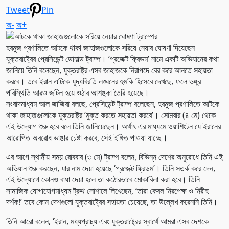
Tweet
Pin
অ-
অ+
হরমুজ প্রণালিতে আটকে থাকা জাহাজগুলোকে সরিয়ে নেয়ার ঘোষণা দিয়েছেন
যুক্তরাষ্ট্রের প্রেসিডেন্ট ডোনাল্ড ট্রাম্প। ‘প্রজেক্ট ফ্রিডম’ নামে একটি অভিযানের কথা
জানিয়ে তিনি বলেছেন, যুক্তরাষ্ট্র এসব জাহাজকে নিরাপদে বের করে আনতে সহায়তা
করবে। তবে ইরান এটিকে যুদ্ধবিরতি লঙ্ঘনের হুমকি হিসেবে দেখছে, ফলে ভঙ্গুর
পরিস্থিতি আরও জটিল হয়ে ওঠার আশঙ্কা তৈরি হয়েছে।
সংবাদমাধ্যম আল জাজিরা বলছে, প্রেসিডেন্ট ট্রাম্প বলেছেন, হরমুজ প্রণালিতে আটকে
থাকা জাহাজগুলোকে যুক্তরাষ্ট্র ‘মুক্ত করতে সহায়তা করবে’। সোমবার (৪ মে) থেকে
এই উদ্যোগ শুরু হবে বলে তিনি জানিয়েছেন। অর্থাৎ এর মাধ্যমে ওয়াশিংটন যে ইরানের
আরোপিত অবরোধ ভাঙার চেষ্টা করবে, সেই ইঙ্গিত পাওয়া যাচ্ছে।
এর আগে স্থানীয় সময় রোববার (৩ মে) ট্রাম্প বলেন, বিভিন্ন দেশের অনুরোধে তিনি এই
অভিযান শুরু করছেন, যার নাম দেয়া হয়েছে ‘প্রজেক্ট ফ্রিডম’। তিনি সতর্ক করে দেন,
এই উদ্যোগে কোনও বাধা দেয়া হলে তা কঠোরভাবে মোকাবিলা করা হবে। তিনি
সামাজিক যোগাযোগমাধ্যম ট্রুথ সোশালে লিখেছেন, ‘তারা কেবল নিরপেক্ষ ও নিরীহ
দর্শক!’ তবে কোন দেশগুলো যুক্তরাষ্ট্রের সহায়তা চেয়েছে, তা উল্লেখ করেননি তিনি।
তিনি আরো বলেন, ‘ইরান, মধ্যপ্রাচ্য এবং যুক্তরাষ্ট্রের স্বার্থে আমরা এসব দেশকে