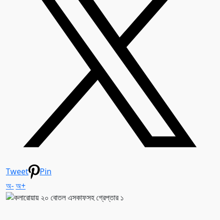
Tweet
Pin
অ-
অ+