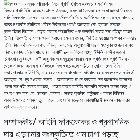
নিজস্ব প্রতিনিধি: অবকাঠামোগত উন্নয়ন, রাস্তাঘাট সংস্কার ও জলাবদ্ধতা নিরসনে
পানি নিষ্কাশন ব্যবস্থা জোরদারের প্রতিশ্রুতি দিয়ে মতবিনিময় সভা করেছেন তালার ২
নম্বর নগরঘাটা ইউনিয়ন পরিষদ নির্বাচনের প্রার্থী আলহাজ মো. ইবাদুল ইসলাম।
বৃহস্পতিবার বিকেলে পোড়ার বাজারে আয়োজিত এক জনাকীর্ণ সভায় সভাপতিত্ব করেন
তিনি। শিল্পপতি ও সমাজসেবক ইবাদুল ইসলাম বলেন, নির্বাচিত হওয়ার অপেক্ষা না করেই
তিনি নিজ অর্থায়নে এলাকার বিভিন্ন চলাচলের অনুপযোগী সড়ক সংস্কার ও জলাবদ্ধতা
নিরসনে কাজ চালিয়ে যাচ্ছেন। আগামী দু-এক দিনের মধ্যে ইউনিয়নবাসীর জরুরি
চিকিৎসার সুবিধার্থে একটি আধুনিক অ্যাম্বুলেন্স প্রদান এবং প্রতি বছর প্রতিটি ওয়ার্ড
থেকে একজন অসচ্ছল ব্যক্তিকে নিজ খরচে হজে পাঠানোর ঘোষণা দেন তিনি।
সভায় প্রধান অতিথি হিসেবে বক্তব্য দেন বাংলাদেশ সচিবালয়ের অবসরপ্রাপ্ত কর্মকর্তা
আলহাজ মো. নুর নওয়াজ সরদার। অন্যান্যের মধ্যে বক্তব্য দেন বাংলাদেশ জাসদের
জেলা সভাপতি সরদার কাজেম, পোড়ার বাজার কমিটির সভাপতি সাইদুল আলম বাবলু ও
সাধারণ সম্পাদক মো. ইকবাল হোসেন। সভায় স্থানীয় বাসিন্দারা এলাকার বিভিন্ন
অবকাঠামোগত সমস্যা তুলে ধরেন এবং সম্মিলিতভাবে নগরঘাটার উন্নয়নে কাজ করার
অঙ্গীকার ব্যক্ত করেন।
সম্পাদকীয়/ আইনি ফাঁকফোকর ও প্রশাসনিক
দায় এড়ানোর সংস্কৃতিতে ধামাচাপা পড়ছে