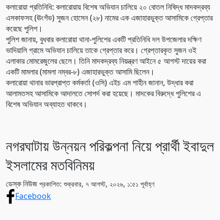
কলারোয়া প্রতিনিধি: কলারোয়ায় বিশেষ অভিযান চালিয়ে ২০ বোতল নিষিদ্ধ মাদকদ্রব্য
এসকাফসহ (ঊংশঁভ) সুজন হোসেন (২৮) নামের এক এজাহারভুক্ত আসামিকে গ্রেপ্তার
করেছে পুলিশ।
পুলিশ জানায়, বুধবার কলারোয়া থানা-পুলিশের একটি প্রতিনিধি দল উপজেলার দক্ষিণ
ভাদিয়ালি গ্রামে অভিযান চালিয়ে তাকে গ্রেপ্তার করে। গ্রেপ্তারকৃত সুজন ওই
এলাকার মোমরেজুলের ছেলে। তিনি মাদকদ্রব্য নিয়ন্ত্রণ আইনে ৫ আগস্ট দায়ের করা
একটি মামলার (মামলা নম্বর-৮) এজাহারভুক্ত আসামি ছিলেন।
কলারোয়া থানার ভারপ্রাপ্ত কর্মকর্তা (ওসি) এইচ এম শাহীন জানান, উদ্ধার করা
আলামতসহ আসামিকে আদালতে সোপর্দ করা হয়েছে। মাদকের বিরুদ্ধে পুলিশের এ
বিশেষ অভিযান অব্যাহত থাকবে।
নগরঘাটায় উন্নয়ন পরিকল্পনা নিয়ে প্রার্থী ইবাদুল
ইসলামের মতবিনিময়
ডেস্ক নিউজ
প্রকাশিত: শুক্রবার, ৭ আগস্ট, ২০২৬, ১:৫১ পূর্বাহ্ণ
Facebook