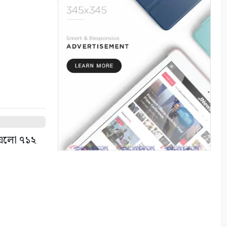
কলারোয়ার জয়নগরে সরকারি গাছ
আত্মসাতের চেষ্টা, এলাকাবাসীর
বাধার মুখে পন্ড
৫
আশাশুনিতে পৃথক অভিযানে ৩
আসামি গ্রেপ্তার
৬
ভোমরা বন্দর দিয়ে দুই দিনে এলো
৭১২ মেট্রিক টন কাঁচা মরিচ
ে এলো ৭১২
৭
৭ আগস্ট: ন্যাশনাল লাইটহাউস
ডে-সমুদ্রপথের নীরব পথপ্রদর্শক
৮
শ্যামনগরে সিএনআরএসের