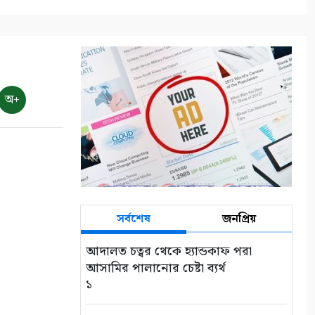
জলবায়ু সহনশীলতা বিষয়ক প্রকল্প
সভা
৯
শ্যামনগরে দুস্থ ও প্রতিবন্ধীদের
মাঝে অনুদানের চেক বিতরণ
অ+
১০
সর্বশেষ
জনপ্রিয়
আদালত চত্বর থেকে হ্যান্ডকাফ পরা
আসামির পালানোর চেষ্টা ব্যর্থ
১