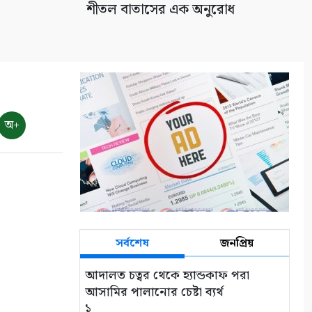
শীতল বাতাসের এক অনুরোধ
অ+
সর্বশেষ
জনপ্রিয়
আদালত চত্বর থেকে হ্যান্ডকাফ পরা
আসামির পালানোর চেষ্টা ব্যর্থ
১