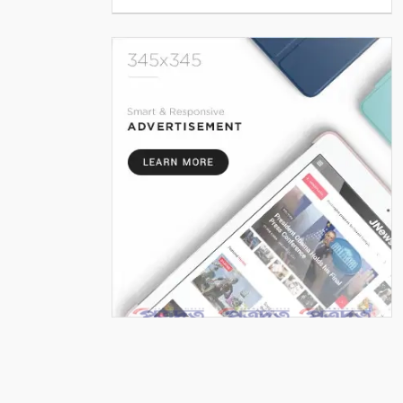
কলারোয়ার জয়নগরে সরকারি গাছ
আত্মসাতের চেষ্টা, এলাকাবাসীর
বাধার মুখে পন্ড
৫
আশাশুনিতে পৃথক অভিযানে ৩
আসামি গ্রেপ্তার
৬
ভোমরা বন্দর দিয়ে দুই দিনে এলো
৭১২ মেট্রিক টন কাঁচা মরিচ
৭
৭ আগস্ট: ন্যাশনাল লাইটহাউস ডে-
সমুদ্রপথের নীরব পথপ্রদর্শক
৮