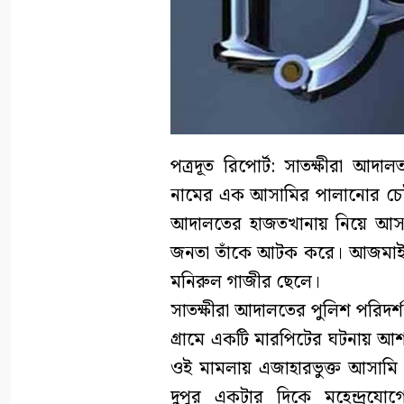
পত্রদূত রিপোর্ট: সাতক্ষীরা আ
নামের এক আসামির পালানোর চেষ্টা
আদালতের হাজতখানায় নিয়ে আসার
জনতা তাঁকে আটক করে। আজমাইন 
মনিরুল গাজীর ছেলে।
সাতক্ষীরা আদালতের পুলিশ পরিদর্শ
গ্রামে একটি মারপিটের ঘটনায় আ
ওই মামলায় এজাহারভুক্ত আসামি 
দুপুর একটার দিকে মহেন্দ্রয