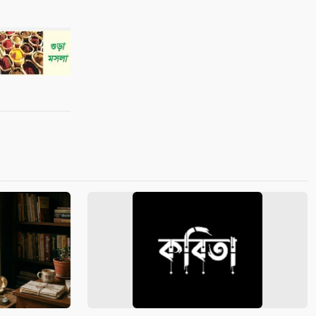
শ্যামনগরে সিএনআরএসের জলবায়ু
সহনশীলতা বিষয়ক প্রকল্প সভা
৯
শ্যামনগরে দুস্থ ও প্রতিবন্ধীদের মাঝে
অনুদানের চেক বিতরণ
১০