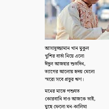
আসাদুজ্জামান খান মুকুল
খুশির বার্তা নিয়ে এলো
ঈদুল আজহার শুভদিন,
ত্যাগের আলোয় হৃদয় মেলো
স্মরো সবে প্রভুর ঋণ।
মনের মাঝে পশুযত
কোরবানি দাও আজকে ভাই,
মুছে ফেলো মন-কালিমা