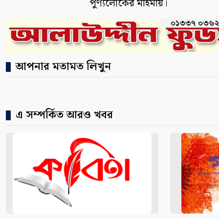
পুণ্যলোকের মহিমায়।
আপনার মতামত লিখুন
এ সম্পর্কিত আরও খবর