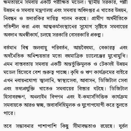
ক্ষমতায়নে সমবায় একটি পরীক্ষিত মডেল। স্থানীয় সরকার, পল্লী
উন্নয়ন ও সমবায় মন্ত্রণালয় এবং সমবায় অধিদপ্তর এ খাতের উন্নয়ন,
নিবন্ধন ও তদারকির দায়িত্ব পালন করছে। গ্রামীণ অর্থনীতিকে
গতিশীল করা এবং আত্মকর্মসংস্থানের সুযোগ সৃষ্টিতে সমবায়ের
অবদান অনস্বীকার্য, চলছে সরকারি বেসরকারি প্রকল্প।
বর্তমান বিশ্ব জলবায়ু পরিবর্তন, আয়বৈষম্য, বেকারত্ব এবং
অর্থনৈতিক অনিশ্চয়তার মতো বহুমাত্রিক চ্যালেঞ্জের মুখোমুখি।
এমন বাস্তবতায় সমবায় একটি অন্তর্ভুক্তিমূলক ও টেকসই উন্নয়ন
মডেল হিসেবে বেশ গুরুত্ব পাচ্ছে। কৃষি ও ঋণ কার্যক্রমের বাইরে
এখন নবায়নযোগ্য জ্বালানি, স্বাস্থ্যসেবা, আবাসন, ডিজিটাল সেবা
এবং তথ্যপ্রযুক্তি খাতেও সমবায়ের বিস্তার ঘটছে। ডিজিটাল
হিসাবরক্ষণ, অনলাইন বিপণন এবং ই-কমার্সভিত্তিক কার্যক্রম
সমবায়কে আরও স্বচ্ছ, জবাবদিহিমূলক ও যুগোপযোগী করে তুলতে
পারে।
তবে সম্ভাবনার পাশাপাশি কিছু সীমাবদ্ধতাও রয়েছে। দুর্বল