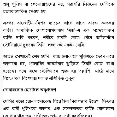
শুধু পুলিশ বা খেলোয়াড়দের নয়, সরাসরি লিওনেল মেসিকে
হত্যার হুমকিও দেওয়া হয়।
এরপর আর্জেন্টিনা-মিশর ম্যাচের আগে আসে আরও ভয়ংকর
বার্তা। সামাজিক যোগাযোগমাধ্যম ‘এক্স’-এ এক সন্দেহভাজন
ব্যক্তি দাবি করেন, শরীরে চারটি বোমা বেঁধে আটলান্টার
স্টেডিয়ামে ঢুকবেন তিনি। লক্ষ্য ওই একই- মেসি!
আতঙ্ক সেখানেই শেষ হয়নি। ম্যাচ চলাকালে পুলিশকে ফোন করে
জানানো হয়, গ্যালারির আবর্জনার ঝুড়িতে তিনটি বোমা রাখা
হয়েছে। সঙ্গে সঙ্গে স্টেডিয়ামে শুরু হয় তল্লাশি। মাঠে নামে
বিস্ফোরক বিশেষজ্ঞ দল ও প্রশিক্ষিত কুকুর।
রোনালদোর হোটেলে অনুপ্রবেশ
মেসির মতো রোনালদোকেও ঘিরে ছিল নিরাপত্তার উদ্বেগ। ফিফার
এক কর্মী পুলিশকে জানান, এক সন্দেহজনক ব্যক্তি রোনালদো
কোথায় থাকছেন, সেই তথ্য জানার চেষ্টা করেছিলেন।