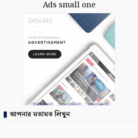
Ads small one
আপনার মতামত লিখুন