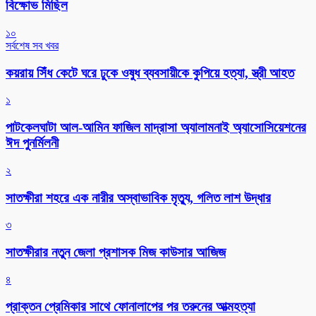
বিক্ষোভ মিছিল
১০
সর্বশেষ সব খবর
কয়রায় সিঁধ কেটে ঘরে ঢুকে ওষুধ ব্যবসায়ীকে কুপিয়ে হত্যা, স্ত্রী আহত
১
পাটকেলঘাটা আল-আমিন ফাজিল মাদ্রাসা অ্যালামনাই অ্যাসোসিয়েশনের
ঈদ পুনর্মিলনী
২
সাতক্ষীরা শহরে এক নারীর অস্বাভাবিক মৃত্যু, গলিত লাশ উদ্ধার
৩
সাতক্ষীরার নতুন জেলা প্রশাসক মিজ কাউসার আজিজ
৪
প্রাক্তন প্রেমিকার সাথে ফোনালাপের পর তরুনের আত্মহত্যা