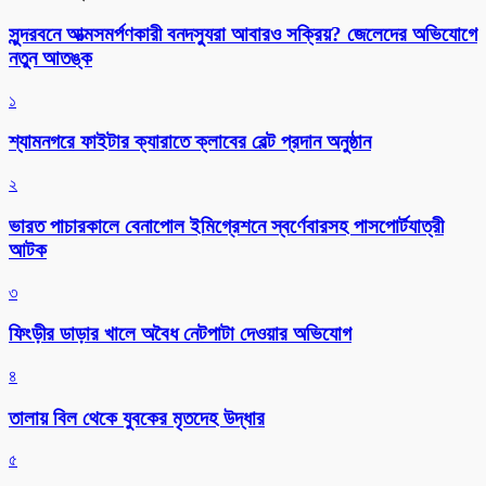
সুন্দরবনে আত্মসমর্পণকারী বনদস্যুরা আবারও সক্রিয়? জেলেদের অভিযোগে
নতুন আতঙ্ক
১
শ্যামনগরে ফাইটার ক্যারাতে ক্লাবের বেল্ট প্রদান অনুষ্ঠান
২
ভারত পাচারকালে বেনাপোল ইমিগ্রেশনে স্বর্ণেবারসহ পাসপোর্টযাত্রী
আটক
৩
ফিংড়ীর ডাড়ার খালে অবৈধ নেটপাটা দেওয়ার অভিযোগ
৪
তালায় বিল থেকে যুবকের মৃতদেহ উদ্ধার
৫