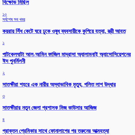
বিক্ষোভ মিছিল
১০
সর্বশেষ সব খবর
কয়রায় সিঁধ কেটে ঘরে ঢুকে ওষুধ ব্যবসায়ীকে কুপিয়ে হত্যা, স্ত্রী আহত
১
পাটকেলঘাটা আল-আমিন ফাজিল মাদ্রাসা অ্যালামনাই অ্যাসোসিয়েশনের
ঈদ পুনর্মিলনী
২
সাতক্ষীরা শহরে এক নারীর অস্বাভাবিক মৃত্যু, গলিত লাশ উদ্ধার
৩
সাতক্ষীরার নতুন জেলা প্রশাসক মিজ কাউসার আজিজ
৪
প্রাক্তন প্রেমিকার সাথে ফোনালাপের পর তরুনের আত্মহত্যা