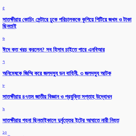
৫
সাতক্ষীরায় কোচিং সেন্টারে ঢুকে পরিচালককে কুপিয়ে পিটিয়ে জখম ও টাকা
ছিনতাই
৬
ঈদে কত খরচ করলেন? সব হিসাব চাইতে পারে এনবিআর
৭
অনিমেষকে জিম্মি করে জলদস্যু ডন বাহিনী, ৩ জলদস্যু আটক
৮
সাতক্ষীরায় ৪৭তম জাতীয় বিজ্ঞান ও প্রযুক্তি সপ্তাহ উদ্বোধন
৯
সাতক্ষীরায় গহনা ছিনতাইকালে দুর্বৃত্তের ইটের আঘাতে নারী নিহত
১০