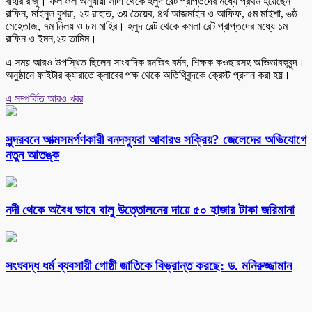
বাহার রাজু। ফলাফল অনুযায়ী সাদা থেকে হলুদ বেল্ট প্রাপ্তদের মধ্যে প্রথম হয়েছেন
রাফিন, মাইনুল বুশরা, ২য় রাহাত, ৩য় তৈয়েব, ৪র্থ আজমাইন ও আফিফ, ৫ম মাইশা, ৬ষ্ঠ
মেহেতাজ, ৭ম নিলয় ও ৮ম মাহির। হলুদ বেল্ট থেকে কমলা বেল্ট প্রাপ্তদের মধ্যে ১ম
রাফিন ও ইমন,২য় তামিম।
এ সময় আরও উপস্থিত ছিলেন সাংবাদিক রনজিৎ বর্মন, শিক্ষক কওছারসহ অভিভাবকবৃন্দ।
অনুষ্ঠানে ফাইটার ক্যারাতে ক্লাবের পক্ষ থেকে অতিথিবৃন্দকে ক্রেস্ট প্রদান করা হয়।
এ সম্পর্কিত আরও খবর
সুন্দরবনে আত্মসমর্পণকারী বনদস্যুরা আবারও সক্রিয়? জেলেদের অভিযোগে
নতুন আতঙ্ক
নদী থেকে অবৈধ ভাবে বালু উত্তোলনের দায়ে ৫০ হাজার টাকা জরিমানা
সংঘবদ্ধ ধর্ম ব্যবসায়ী গোষ্ঠী জাতিকে বিভ্রান্ত করছে: ড. মনিরুজ্জামান