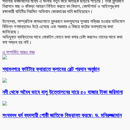
স্থানীয় বনজীবীদের মধ্যে এ ঘটনায় নতুন করে আতঙ্ক ছড়িয়ে পড়েছে। তারা সুন্দরবনে
নিরাপদে মাছ ও কাঁকড়া আহরণ নিশ্চিত করতে বন বিভাগ, কোস্টগার্ড ও আইনশৃঙ্খলা
রক্ষাকারী বাহিনীর নিয়মিত অভিযান জোরদারের দাবি জানিয়েছেন।
উল্লেখ্য, সাম্প্রতিক মাসগুলোতে সুন্দরবনে বনদস্যুদের পুনরায় সক্রিয় হওয়ার অভিযোগ
বিভিন্ন গণমাধ্যমেও উঠে এসেছে এবং সরকার এ বিষয়ে কঠোর অবস্থানের কথা
জানিয়েছে।
অভিযুক্ত ব্যক্তিদের সাথে মোবাইল ফোনে কথা বলার চেষ্টা করলেও তাদের সাথে কথা
বলা সম্ভব হয় নাই।
এ সম্পর্কিত আরও খবর
শ্যামনগরে ফাইটার ক্যারাতে ক্লাবের বেল্ট প্রদান অনুষ্ঠান
নদী থেকে অবৈধ ভাবে বালু উত্তোলনের দায়ে ৫০ হাজার টাকা জরিমানা
সংঘবদ্ধ ধর্ম ব্যবসায়ী গোষ্ঠী জাতিকে বিভ্রান্ত করছে: ড. মনিরুজ্জামান