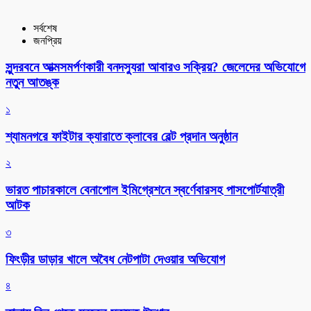
সর্বশেষ
জনপ্রিয়
সুন্দরবনে আত্মসমর্পণকারী বনদস্যুরা আবারও সক্রিয়? জেলেদের অভিযোগে
নতুন আতঙ্ক
১
শ্যামনগরে ফাইটার ক্যারাতে ক্লাবের বেল্ট প্রদান অনুষ্ঠান
২
ভারত পাচারকালে বেনাপোল ইমিগ্রেশনে স্বর্ণেবারসহ পাসপোর্টযাত্রী
আটক
৩
ফিংড়ীর ডাড়ার খালে অবৈধ নেটপাটা দেওয়ার অভিযোগ
৪