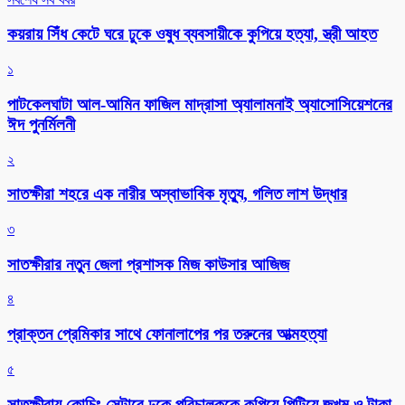
কয়রায় সিঁধ কেটে ঘরে ঢুকে ওষুধ ব্যবসায়ীকে কুপিয়ে হত্যা, স্ত্রী আহত
১
পাটকেলঘাটা আল-আমিন ফাজিল মাদ্রাসা অ্যালামনাই অ্যাসোসিয়েশনের
ঈদ পুনর্মিলনী
২
সাতক্ষীরা শহরে এক নারীর অস্বাভাবিক মৃত্যু, গলিত লাশ উদ্ধার
৩
সাতক্ষীরার নতুন জেলা প্রশাসক মিজ কাউসার আজিজ
৪
প্রাক্তন প্রেমিকার সাথে ফোনালাপের পর তরুনের আত্মহত্যা
৫
সাতক্ষীরায় কোচিং সেন্টারে ঢুকে পরিচালককে কুপিয়ে পিটিয়ে জখম ও টাকা