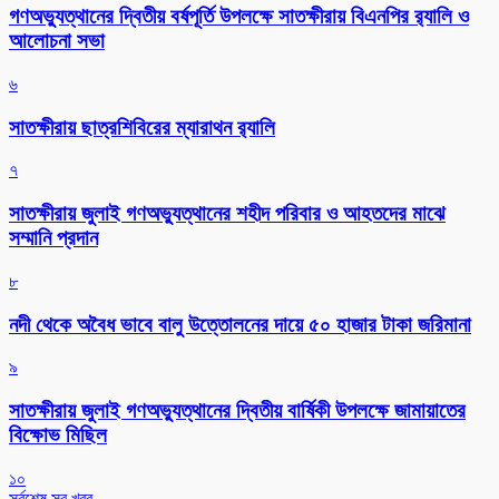
গণঅভ্যুত্থানের দ্বিতীয় বর্ষপূর্তি উপলক্ষে সাতক্ষীরায় বিএনপির র‌্যালি ও
আলোচনা সভা
৬
সাতক্ষীরায় ছাত্রশিবিরের ম্যারাথন র‌্যালি
৭
সাতক্ষীরায় জুলাই গণঅভ্যুত্থানের শহীদ পরিবার ও আহতদের মাঝে
সম্মানি প্রদান
৮
নদী থেকে অবৈধ ভাবে বালু উত্তোলনের দায়ে ৫০ হাজার টাকা জরিমানা
৯
সাতক্ষীরায় জুলাই গণঅভ্যুত্থানের দ্বিতীয় বার্ষিকী উপলক্ষে জামায়াতের
বিক্ষোভ মিছিল
১০
সর্বশেষ সব খবর