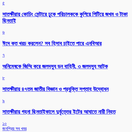
৫
সাতক্ষীরায় কোচিং সেন্টারে ঢুকে পরিচালককে কুপিয়ে পিটিয়ে জখম ও টাকা
ছিনতাই
৬
ঈদে কত খরচ করলেন? সব হিসাব চাইতে পারে এনবিআর
৭
অনিমেষকে জিম্মি করে জলদস্যু ডন বাহিনী, ৩ জলদস্যু আটক
৮
সাতক্ষীরায় ৪৭তম জাতীয় বিজ্ঞান ও প্রযুক্তি সপ্তাহ উদ্বোধন
৯
সাতক্ষীরায় গহনা ছিনতাইকালে দুর্বৃত্তের ইটের আঘাতে নারী নিহত
১০
জনপ্রিয় সব খবর