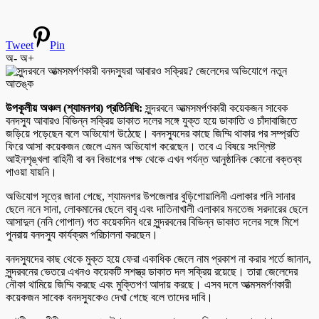
Tweet
Pin
অ-
অ+
উপকূলীয় অঞ্চল (শ্যামনগর) প্রতিনিধি:
সুন্দরবনে আত্মসমর্পণকারী কয়েকজন সাবেক
বনদস্যু আবারও বিভিন্ন সক্রিয় ডাকাত দলের সঙ্গে যুক্ত হয়ে ডাকাতি ও চাঁদাবাজিতে
জড়িয়ে পড়েছেন বলে অভিযোগ উঠেছে। বনদস্যুদের কাছে জিম্মি থাকার পর সম্প্রতি
ফিরে আসা কয়েকজন জেলে এমন অভিযোগ করেছেন। তবে এ বিষয়ে সংশ্লিষ্ট
আইনশৃঙ্খলা বাহিনী বা বন বিভাগের পক্ষ থেকে এখন পর্যন্ত আনুষ্ঠানিক কোনো বক্তব্য
পাওয়া যায়নি।
অভিযোগ সূত্রে জানা গেছে, শ্যামনগর উপজেলার বুড়িগোয়ালিনী এলাকার গনি সানার
ছেলে ননে সানা, লোকমানের ছেলে বাবু এবং দাতিনাখালী এলাকার মনতেজ সরদারের ছেলে
আসাদুল (ননি গোপাল) গত কয়েকদিন ধরে সুন্দরবনের বিভিন্ন ডাকাত দলের সঙ্গে মিশে
পুনরায় বনদস্যু কার্যক্রম পরিচালনা করছেন।
বনদস্যুদের কাছ থেকে মুক্ত হয়ে ফেরা একাধিক জেলে নাম প্রকাশ না করার শর্তে জানান,
সুন্দরবনের ভেতরে এখনও কয়েকটি সশস্ত্র ডাকাত দল সক্রিয় রয়েছে। তারা জেলেদের
নৌকা থামিয়ে জিম্মি করছে এবং মুক্তিপণ আদায় করছে। এসব দলে আত্মসমর্পণকারী
কয়েকজন সাবেক বনদস্যুকেও দেখা গেছে বলে তাদের দাবি।