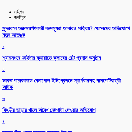
সর্বশেষ
জনপ্রিয়
সুন্দরবনে আত্মসমর্পণকারী বনদস্যুরা আবারও সক্রিয়? জেলেদের অভিযোগে
নতুন আতঙ্ক
১
শ্যামনগরে ফাইটার ক্যারাতে ক্লাবের বেল্ট প্রদান অনুষ্ঠান
২
ভারত পাচারকালে বেনাপোল ইমিগ্রেশনে স্বর্ণেবারসহ পাসপোর্টযাত্রী
আটক
৩
ফিংড়ীর ডাড়ার খালে অবৈধ নেটপাটা দেওয়ার অভিযোগ
৪