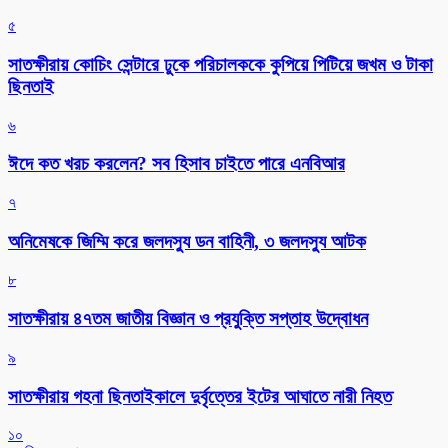
৫
সাতক্ষীরায় কোচিং সেন্টারে ঢুকে পরিচালককে কুপিয়ে পিটিয়ে জখম ও টাকা
ছিনতাই
৬
ঈদে কত খরচ করলেন? সব হিসাব চাইতে পারে এনবিআর
৭
অনিমেষকে জিম্মি করে জলদস্যু ডন বাহিনী, ৩ জলদস্যু আটক
৮
সাতক্ষীরায় ৪৭তম জাতীয় বিজ্ঞান ও প্রযুক্তি সপ্তাহ উদ্বোধন
৯
সাতক্ষীরায় গহনা ছিনতাইকালে দুর্বৃত্তের ইটের আঘাতে নারী নিহত
১০