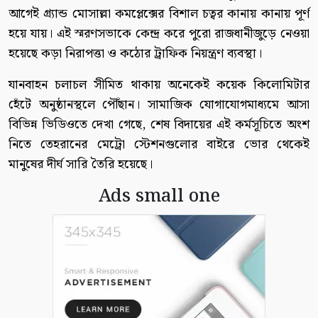
আগেই গ্র্যান্ড মোসাল্লা কমপ্লেক্সের বিশাল চত্বর কানায় কানায় পূর্ণ
হয়ে যায়। এই স্মরণসভাকে কেন্দ্র করে পুরো রাজধানীজুড়ে নেওয়া
হয়েছে কড়া নিরাপত্তা ও কঠোর ট্রাফিক নিয়ন্ত্রণ ব্যবস্থা।
যানবাহন চলাচল সীমিত থাকায় অনেকেই কয়েক কিলোমিটার
হেঁটে অনুষ্ঠানস্থলে পৌঁছান। সামাজিক যোগাযোগমাধ্যমে আসা
বিভিন্ন ভিডিওতে দেখা গেছে, শেষ বিদায়ের এই কর্মসূচিতে অংশ
নিতে তেহরানের মেট্রো স্টেশনগুলোর বাইরে ভোর থেকেই
মানুষের দীর্ঘ সারি তৈরি হয়েছে।
Ads small one