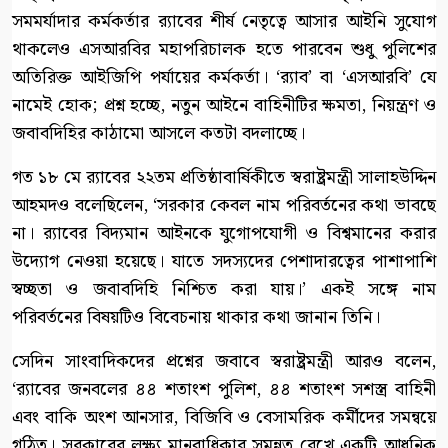
সমমর্যাদার কর্মকর্তার র‍্যাবের শীর্ষ নেতৃত্বে আসার আইনি সুযোগ
থাকলেও এসআরবির মহাপরিচালক হতে পারবেন শুধু পুলিশের
অতিরিক্ত আইজিপি পর্যায়ের কর্মকর্তা। ‘র‍্যাব’ বা ‘এসআরবি’ যে
নামেই হোক; প্রশ্ন হচ্ছে, নতুন আইনে বাহিনীটির ক্ষমতা, নিয়ন্ত্রণ ও
জবাবদিহির কাঠামো আসলে কতটা বদলাচ্ছে।
গত ১৮ মে র‍্যাবের ২২তম প্রতিষ্ঠাবার্ষিকীতে স্বরাষ্ট্রমন্ত্রী সালাহউদ্দিন
আহমদও বলেছিলেন, ‘সরকার কেবল নাম পরিবর্তনের কথা ভাবছে
না। র‍্যাবের বিদ্যমান আইনকে যুগোপযোগী ও বিশ্বমানের করার
উদ্যোগ নেওয়া হয়েছে। যাতে সদস্যদের পেশাদারত্বের পাশাপাশি
স্বচ্ছতা ও জবাবদিহি নিশ্চিত করা যায়।’ একই সঙ্গে নাম
পরিবর্তনের বিষয়টিও বিবেচনায় থাকার কথা জানান তিনি।
সেদিন সাংবাদিকদের প্রশ্নের জবাবে স্বরাষ্ট্রমন্ত্রী আরও বলেন,
‘র‍্যাবের জনবলের ৪৪ শতাংশ পুলিশ, ৪৪ শতাংশ সশস্ত্র বাহিনী
এবং বাকি অংশ আনসার, বিজিবি ও বেসামরিক কর্মীদের সমন্বয়ে
গঠিত। সরকারের লক্ষ্য মানবাধিকার সমুন্নত রেখে একটি আধুনিক