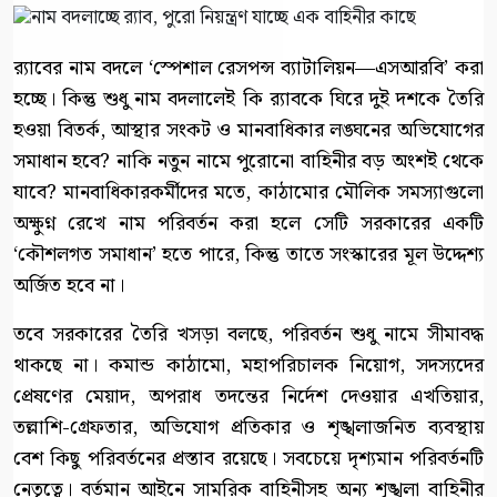
র‍্যাবের নাম বদলে ‘স্পেশাল রেসপন্স ব্যাটালিয়ন—এসআরবি’ করা
হচ্ছে। কিন্তু শুধু নাম বদলালেই কি র‍্যাবকে ঘিরে দুই দশকে তৈরি
হওয়া বিতর্ক, আস্থার সংকট ও মানবাধিকার লঙ্ঘনের অভিযোগের
সমাধান হবে? নাকি নতুন নামে পুরোনো বাহিনীর বড় অংশই থেকে
যাবে? মানবাধিকারকর্মীদের মতে, কাঠামোর মৌলিক সমস্যাগুলো
অক্ষুণ্ন রেখে নাম পরিবর্তন করা হলে সেটি সরকারের একটি
‘কৌশলগত সমাধান’ হতে পারে, কিন্তু তাতে সংস্কারের মূল উদ্দেশ্য
অর্জিত হবে না।
তবে সরকারের তৈরি খসড়া বলছে, পরিবর্তন শুধু নামে সীমাবদ্ধ
থাকছে না। কমান্ড কাঠামো, মহাপরিচালক নিয়োগ, সদস্যদের
প্রেষণের মেয়াদ, অপরাধ তদন্তের নির্দেশ দেওয়ার এখতিয়ার,
তল্লাশি-গ্রেফতার, অভিযোগ প্রতিকার ও শৃঙ্খলাজনিত ব্যবস্থায়
বেশ কিছু পরিবর্তনের প্রস্তাব রয়েছে। সবচেয়ে দৃশ্যমান পরিবর্তনটি
নেতৃত্বে। বর্তমান আইনে সামরিক বাহিনীসহ অন্য শৃঙ্খলা বাহিনীর