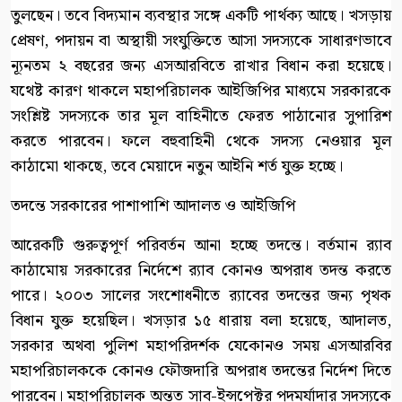
তুলছেন। তবে বিদ্যমান ব্যবস্থার সঙ্গে একটি পার্থক্য আছে। খসড়ায়
প্রেষণ, পদায়ন বা অস্থায়ী সংযুক্তিতে আসা সদস্যকে সাধারণভাবে
ন্যূনতম ২ বছরের জন্য এসআরবিতে রাখার বিধান করা হয়েছে।
যথেষ্ট কারণ থাকলে মহাপরিচালক আইজিপির মাধ্যমে সরকারকে
সংশ্লিষ্ট সদস্যকে তার মূল বাহিনীতে ফেরত পাঠানোর সুপারিশ
করতে পারবেন। ফলে বহুবাহিনী থেকে সদস্য নেওয়ার মূল
কাঠামো থাকছে, তবে মেয়াদে নতুন আইনি শর্ত যুক্ত হচ্ছে।
তদন্তে সরকারের পাশাপাশি আদালত ও আইজিপি
আরেকটি গুরুত্বপূর্ণ পরিবর্তন আনা হচ্ছে তদন্তে। বর্তমান র‍্যাব
কাঠামোয় সরকারের নির্দেশে র‍্যাব কোনও অপরাধ তদন্ত করতে
পারে। ২০০৩ সালের সংশোধনীতে র‍্যাবের তদন্তের জন্য পৃথক
বিধান যুক্ত হয়েছিল। খসড়ার ১৫ ধারায় বলা হয়েছে, আদালত,
সরকার অথবা পুলিশ মহাপরিদর্শক যেকোনও সময় এসআরবির
মহাপরিচালককে কোনও ফৌজদারি অপরাধ তদন্তের নির্দেশ দিতে
পারবেন। মহাপরিচালক অন্তত সাব-ইন্সপেক্টর পদমর্যাদার সদস্যকে