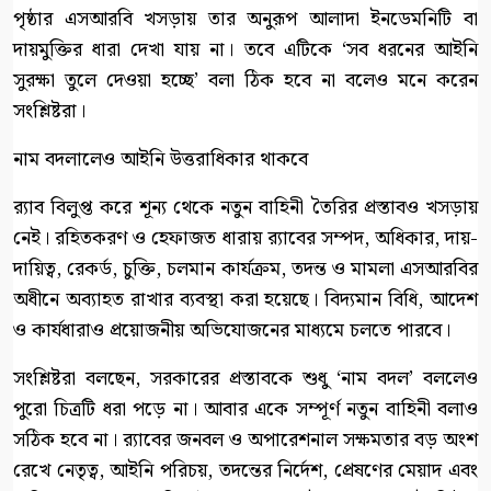
পৃষ্ঠার এসআরবি খসড়ায় তার অনুরূপ আলাদা ইনডেমনিটি বা
দায়মুক্তির ধারা দেখা যায় না। তবে এটিকে ‘সব ধরনের আইনি
সুরক্ষা তুলে দেওয়া হচ্ছে’ বলা ঠিক হবে না বলেও মনে করেন
সংশ্লিষ্টরা।
নাম বদলালেও আইনি উত্তরাধিকার থাকবে
র‍্যাব বিলুপ্ত করে শূন্য থেকে নতুন বাহিনী তৈরির প্রস্তাবও খসড়ায়
নেই। রহিতকরণ ও হেফাজত ধারায় র‍্যাবের সম্পদ, অধিকার, দায়-
দায়িত্ব, রেকর্ড, চুক্তি, চলমান কার্যক্রম, তদন্ত ও মামলা এসআরবির
অধীনে অব্যাহত রাখার ব্যবস্থা করা হয়েছে। বিদ্যমান বিধি, আদেশ
ও কার্যধারাও প্রয়োজনীয় অভিযোজনের মাধ্যমে চলতে পারবে।
সংশ্লিষ্টরা বলছেন, সরকারের প্রস্তাবকে শুধু ‘নাম বদল’ বললেও
পুরো চিত্রটি ধরা পড়ে না। আবার একে সম্পূর্ণ নতুন বাহিনী বলাও
সঠিক হবে না। র‍্যাবের জনবল ও অপারেশনাল সক্ষমতার বড় অংশ
রেখে নেতৃত্ব, আইনি পরিচয়, তদন্তের নির্দেশ, প্রেষণের মেয়াদ এবং