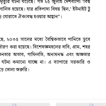
্যুর ঘটনা ঘটেছে। গত ২৫ জুলাই দেশব্যাপী ‘বিশ্ব
 পালিত হয়েছে। যার প্রতিপাদ্য বিষয় ছিল,’ ইউনাইট টু
োড় ঘোরাতে ঐক্যবদ্ধ হওয়ার আহ্বান”।
ে, ২০৩৫ সালের মধ্যে বৈশ্বিকভাবে পানিতে ডুবে
র্ধারণ করা হয়েছে। বিশেষজ্ঞমহলের দাবি, গ্রাম, শহর
তনতার অভাব, গাফিলতি, অন্যমনস্ক এবং অজ্ঞতার
র ঘটনা কমানো যাচ্ছে না। এ ব্যাপারে সরকারি ও
গড়ে তোলা জরুরি।