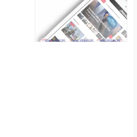
দূর্গম পথচলা
৭
সুন্দরবনে বাঘের আক্রমণে
ক্ষতিগ্রস্ত তিন পরিবারকে স্বাবলম্বী
করল আইএফএসডি ফাউন্ডেশন
৮
বেনাপোল পোর্ট থানা এলাকা
থেকে পরিত্যক্ত অবস্থায় ২টি
ককটেল সদৃশ বোমা উদ্ধার
৯
কলারোয়ায় ২০ বোতল এসকাফসহ
গ্রেপ্তার ১
১০