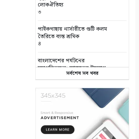
লোকঐতিহ্য
৩
পাইকগাছায় নার্সারীতে গুটি কলম
তৈরিতে ব্যস্ত শ্রমিক
৪
বাংলাদেশের পর্যটনের
মহাপরিকল্পনা: আজকের উদ্যোগ,
সর্বশেষ সব খবর
আগামীর বাংলাদেশ
৫
বিশ্ব জুড়ে আদিবাসী জনগোষ্ঠী
ক্রমাগত ঝুঁকিতে
৬
আন্তর্জাতিক আদিবাসী দিবস
২০২৬: বাংলাদেশের আদিবাসীদের