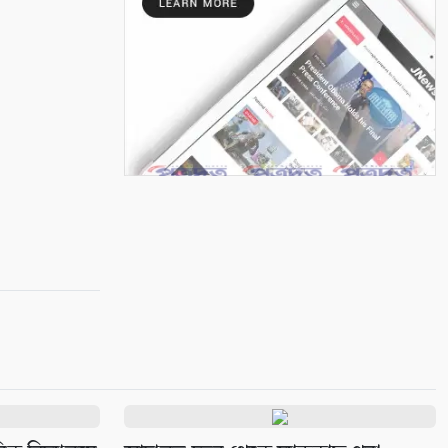
আন্তর্জাতিক আদিবাসী দিবস ২০২৬:
বাংলাদেশের আদিবাসীদের দূর্গম
পথচলা
৭
সুন্দরবনে বাঘের আক্রমণে ক্ষতিগ্রস্ত
তিন পরিবারকে স্বাবলম্বী করল
আইএফএসডি ফাউন্ডেশন
৮
বেনাপোল পোর্ট থানা এলাকা থেকে
পরিত্যক্ত অবস্থায় ২টি ককটেল সদৃশ
বোমা উদ্ধার
৯
কলারোয়ায় ২০ বোতল এসকাফসহ
গ্রেপ্তার ১
১০