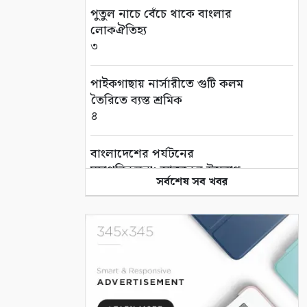
পুতুল নাচে বেঁচে থাকে বাংলার
লোকঐতিহ্য
৩
পাইকগাছায় নার্সারীতে গুটি কলম
তৈরিতে ব্যস্ত শ্রমিক
৪
বাংলাদেশের পর্যটনের
মহাপরিকল্পনা: আজকের উদ্যোগ,
সর্বশেষ সব খবর
আগামীর বাংলাদেশ
৫
বিশ্ব জুড়ে আদিবাসী জনগোষ্ঠী
ক্রমাগত ঝুঁকিতে
৬