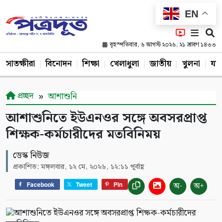
EN
বৃহস্পতিবার, ৬ আগস্ট ২০২৬, ২১ শ্রাবণ ১৪৩৩
সাতক্ষীরা
বিনোদন
শিক্ষা
খেলাধুলা
জাতীয়
খুলনা
যশ
প্রচ্ছদ
আশাশুনি
আশাশুনিতে ইউএনওর সঙ্গে অবসরপ্রাপ্ত
শিক্ষক-কর্মচারীদের মতবিনিময়
ডেস্ক নিউজ
প্রকাশিত: মঙ্গলবার, ১২ মে, ২০২৬, ১২:১১ পূর্বাহ্ণ
অ-
অ+
Facebook
Tweet
Pin