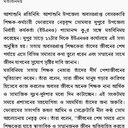
আশাশুনি প্রতিনিধি: আশাশুনি উপজেলা অবসরপ্রাপ্ত বেসরকারি
শিক্ষক-কর্মচারী ফোরামের নেতৃবৃন্দ সোমবার দুপুরে উপজেলা
নির্বাহী কর্মকর্তা (ইউএনও) শ্যামানন্দ কু-ুর সঙ্গে মতবিনিময়
করেছেন। দুপুর সাড়ে ১২টার দিকে ইউএনওর কার্যালয়ে এই সভা
অনুষ্ঠিত হয়। সভায় অবসরপ্রাপ্ত শিক্ষকেরা তাঁদের জীবনের শেষ
পর্যায়ে এসে বিভিন্ন সমস্যার কথা তুলে ধরেন এবং সম্মানের সাথে
জীবন যাপনের সুযোগ সৃষ্টির দাবি জানান।
মতবিনিময় সভায় শিক্ষক নেতারা তাঁদের দীর্ঘ পেশাজীবনের
স্মৃতিচারণ করেন। তাঁরা বলেন, সারা জীবন মানুষ গড়ার কারিগর
হিসেবে কাজ করলেও অবসর জীবনে অনেক শিক্ষক নানা আর্থিক
ও সামাজিক দুঃখ-দুর্দশার মধ্যে দিন কাটাচ্ছেন। এই সংকটময়
সময়ে প্রশাসনের সহযোগিতা ও সহমর্মিতা তাঁদের জন্য জরুরি।
ফোরামের সভাপতি রুহুল আমিন ও সেক্রেটারি নীল কণ্ঠ সোম
আলোচনায় নেতৃত্ব দেন। তাঁরা বলেন, “জীবনের শেষ সময়ে এসে
শিক্ষকেরা যাতে স্বাভাবিক ও সম্মানজনক জীবন অতিবাহিত করতে