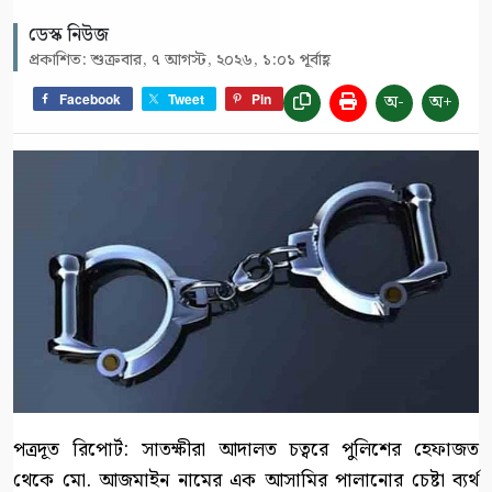
ডেস্ক নিউজ
প্রকাশিত: শুক্রবার, ৭ আগস্ট, ২০২৬, ১:০১ পূর্বাহ্ণ
অ-
অ+
Facebook
Tweet
Pin
পত্রদূত রিপোর্ট: সাতক্ষীরা আদালত চত্বরে পুলিশের হেফাজত
থেকে মো. আজমাইন নামের এক আসামির পালানোর চেষ্টা ব্যর্থ