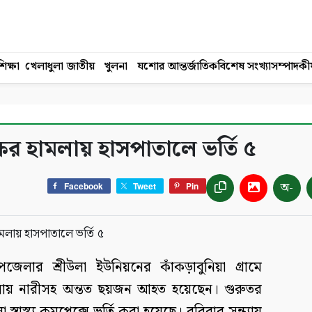
িক্ষা
খেলাধুলা
জাতীয়
খুলনা
যশোর
আন্তর্জাতিক
বিশেষ সংখ্যা
সম্পাদকী
ষের হামলায় হাসপাতালে ভর্তি ৫
অ-
Facebook
Tweet
Pin
জেলার শ্রীউলা ইউনিয়নের কাঁকড়াবুনিয়া গ্রামে
 হামলায় নারীসহ অন্তত ছয়জন আহত হয়েছেন। গুরুতর