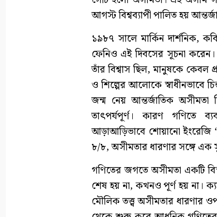
সেটি হলো অসীমতা। এই অসীম সম্ভা
আগস্ট বিশ্বব্যাপী পালিত হয় আন্ত
১৯৮৭ সালে মার্কিন দার্শনিক, ক
ফেনিও এই দিবসের সূচনা করেন। ত
তাঁর বিশ্বাস ছিল, মানুষকে কেবল প্
ও শিল্পের আলোকে স্বাধীনভাবে চ
জন্ম নেয় আন্তর্জাতিক অসীমতা দ
তাৎপর্যপূর্ণ। কারণ গণিতে 
আড়াআড়িভাবে শোয়ানো ইংরেজি ‘৮
৮/৮, অসীমতার ধারণার সঙ্গে এক সুন
গণিতের জগতে অসীমতা একটি বিস
শেষ হয় না, কখনও পূর্ণ হয় না। ক্য
মৌলিক তত্ত্ব অসীমতার ধারণার ওপর প