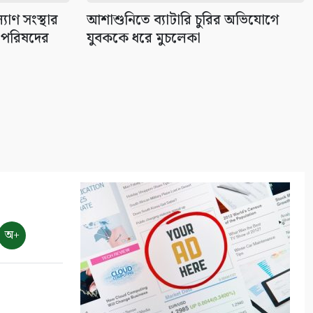
৯
াণ সংস্থার
আশাশুনিতে ব্যাটারি চুরির অভিযোগে
 পরিষদের
যুবককে ধরে মুচলেকা
বাংলাদেশের পর্যটনের
মহাপরিকল্পনা: আজকের উদ্যোগ,
আগামীর বাংলাদেশ
১০
অ+