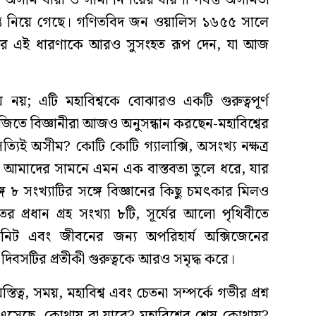
সীম ধারা ও সীমা নির্ণয়ের ধারণা পর্যন্ত অসীমতা
গন্তে নিয়ে গেছে। গণিতবিদ জন ওয়ালিস ১৬৫৫ সালে
করে এই ধারণাকে আরও সুসংহত রূপ দেন, যা আজ
নয়; এটি মহাবিশ্বকে বোঝারও একটি গুরুত্বপূর্ণ
জিতে বিজ্ঞানীরা আজও অনুসন্ধান করছেন-মহাবিশ্বের
িই অসীম? কোটি কোটি গ্যালাক্সি, অসংখ্য নক্ষত্র
ৃতি আমাদের সামনে এমন এক বাস্তবতা তুলে ধরে, যার
গে ৮ সংখ্যাটির সঙ্গে বিজ্ঞানের কিছু চমৎকার মিলও
প্রধান গ্রহ সংখ্যা ৮টি, সূর্যের আলো পৃথিবীতে
নিট এবং জীবনের জন্য অপরিহার্য অক্সিজেনের
িবসটির প্রতীকী গুরুত্বকে আরও সমৃদ্ধ করে।
ত্ব, সময়, মহাবিশ্ব এবং চেতনা সম্পর্কে গভীর প্রশ্ন