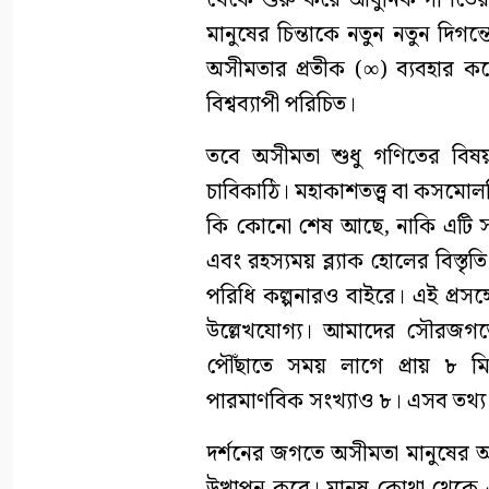
থেকে শুরু করে আধুনিক গণিতের অ
মানুষের চিন্তাকে নতুন নতুন দি
অসীমতার প্রতীক (∞) ব্যবহার 
বিশ্বব্যাপী পরিচিত।
তবে অসীমতা শুধু গণিতের বিষয় 
চাবিকাঠি। মহাকাশতত্ত্ব বা কসমোল
কি কোনো শেষ আছে, নাকি এটি সত্য
এবং রহস্যময় ব্ল্যাক হোলের বিস্ত
পরিধি কল্পনারও বাইরে। এই প্রসঙ্
উল্লেখযোগ্য। আমাদের সৌরজগতের 
পৌঁছাতে সময় লাগে প্রায় ৮ মি
পারমাণবিক সংখ্যাও ৮। এসব তথ্য দ
দর্শনের জগতে অসীমতা মানুষের অস্তি