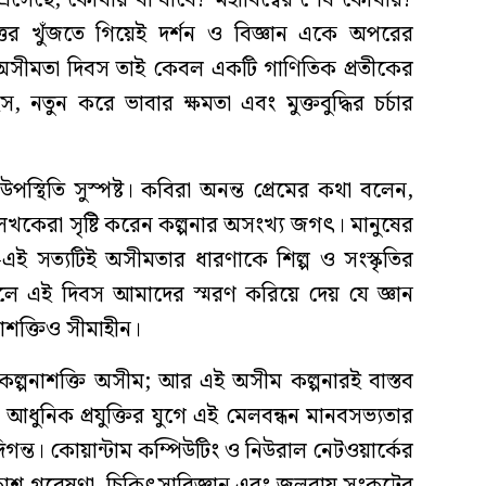
এসেছে, কোথায় বা যাবে? মহাবিশ্বের শেষ কোথায়?
ত্তর খুঁজতে গিয়েই দর্শন ও বিজ্ঞান একে অপরের
 অসীমতা দিবস তাই কেবল একটি গাণিতিক প্রতীকের
, নতুন করে ভাবার ক্ষমতা এবং মুক্তবুদ্ধির চর্চার
স্থিতি সুস্পষ্ট। কবিরা অনন্ত প্রেমের কথা বলেন,
েখকেরা সৃষ্টি করেন কল্পনার অসংখ্য জগৎ। মানুষের
ই সত্যটিই অসীমতার ধারণাকে শিল্প ও সংস্কৃতির
ফলে এই দিবস আমাদের স্মরণ করিয়ে দেয় যে জ্ঞান
াশক্তিও সীমাহীন।
র কল্পনাশক্তি অসীম; আর এই অসীম কল্পনারই বাস্তব
)। আধুনিক প্রযুক্তির যুগে এই মেলবন্ধন মানবসভ্যতার
গন্ত। কোয়ান্টাম কম্পিউটিং ও নিউরাল নেটওয়ার্কের