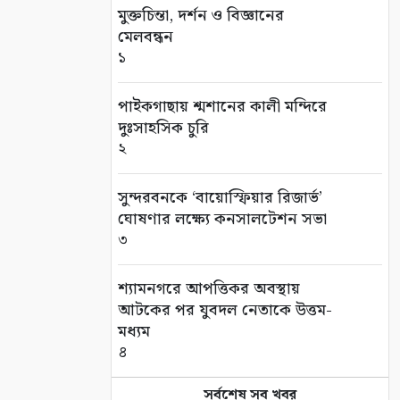
মুক্তচিন্তা, দর্শন ও বিজ্ঞানের
মেলবন্ধন
১
পাইকগাছায় শ্মশানের কালী মন্দিরে
দুঃসাহসিক চুরি
২
সুন্দরবনকে ‘বায়োস্ফিয়ার রিজার্ভ’
ঘোষণার লক্ষ্যে কনসালটেশন সভা
৩
শ্যামনগরে আপত্তিকর অবস্থায়
আটকের পর যুবদল নেতাকে উত্তম-
মধ্যম
৪
সর্বশেষ সব খবর