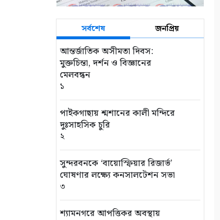
সর্বশেষ
জনপ্রিয়
আন্তর্জাতিক অসীমতা দিবস:
মুক্তচিন্তা, দর্শন ও বিজ্ঞানের
মেলবন্ধন
১
পাইকগাছায় শ্মশানের কালী মন্দিরে
দুঃসাহসিক চুরি
২
সুন্দরবনকে ‘বায়োস্ফিয়ার রিজার্ভ’
ঘোষণার লক্ষ্যে কনসালটেশন সভা
৩
শ্যামনগরে আপত্তিকর অবস্থায়