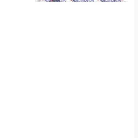
৮
পাইকগাছায় নার্সারীতে গুটি কলম
তৈরিতে ব্যস্ত শ্রমিক
৯
বাংলাদেশের পর্যটনের
মহাপরিকল্পনা: আজকের উদ্যোগ,
আগামীর বাংলাদেশ
১০