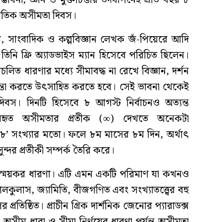
বনা, জ্ঞান ও মুক্তচিন্তার উদযাপনেই প্রতি বছর ৮
র্জাতিক অসীমতা দিবস।
বি, সাংবাদিক ও কল্পবিজ্ঞান লেখক জঁ-পিয়েরে আদি
িনি ফ্রি অ্যাডভাইস ম্যান হিসেবে পরিচিত ছিলেন।
রচলিত ধারণার মধ্যে সীমাবদ্ধ না রেখে বিজ্ঞান, দর্শন
িন্তা করতে উৎসাহিত করতে হবে। সেই ভাবনা থেকেই
িবস। দিনটি হিসেবে ৮ আগস্ট নির্বাচনও অত্যন্ত
ব্যবহৃত অসীমতার প্রতীক (∞) দেখতে অনেকটা
’ সংখ্যার মতো। ফলে ৮ম মাসের ৮ম দিন, অর্থাৎ
্দর প্রতীকী সম্পর্ক তৈরি করে।
্ময়কর ধারণা। এটি এমন একটি পরিমাণ যা কখনও
ালকুলাস, জ্যামিতি, বীজগণিত এবং সংখ্যাতত্ত্বের বহু
্রতিষ্ঠিত। প্রাচীন গ্রিক দার্শনিক জেনোর প্যারাডক্স