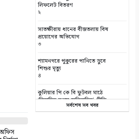
লিফলেট বিতরণ
২
সাতক্ষীরায় ধানের বীজতলায় বিষ
প্রয়োগের অভিযোগ
৩
শ্যামনগরে পুকুরের পানিতে ডুবে
শিশুর মৃত্যু
৪
কুলিয়ার পি কে বি ফুটবল মাঠে
‘বিবাহিত বনাম অবিবাহিত’ প্রীতি
সর্বশেষ সব খবর
ম্যাচ
৫
এই পৃথিবী বড়ই অভাগা
া অফিস