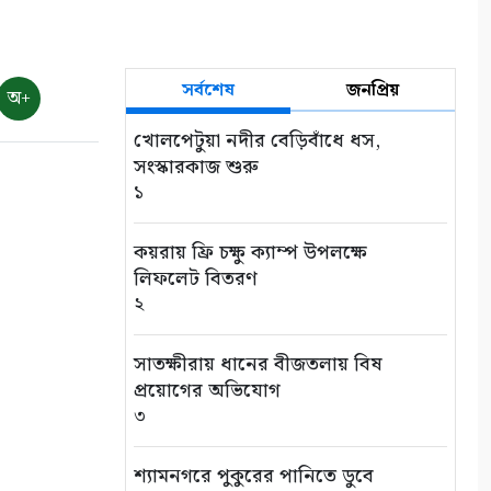
৭
শ্রাবণের বর্ষা
৮
সর্বশেষ
জনপ্রিয়
অ+
খোলপেটুয়া নদীর বেড়িবাঁধে ধস,
মায়ার গভীরতা
সংস্কারকাজ শুরু
৯
১
রাত শেষে দিন
কয়রায় ফ্রি চক্ষু ক্যাম্প উপলক্ষে
১০
লিফলেট বিতরণ
২
সাতক্ষীরায় ধানের বীজতলায় বিষ
প্রয়োগের অভিযোগ
৩
শ্যামনগরে পুকুরের পানিতে ডুবে