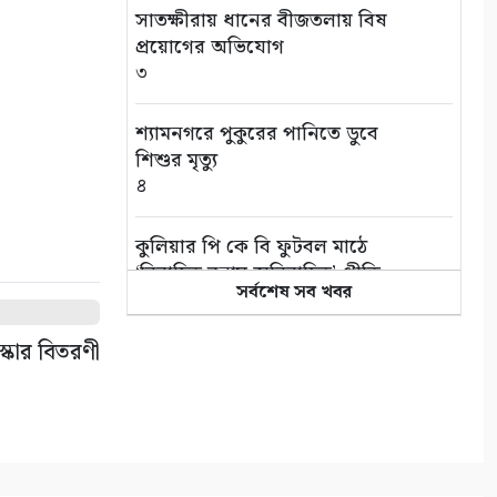
সাতক্ষীরায় ধানের বীজতলায় বিষ
প্রয়োগের অভিযোগ
৩
শ্যামনগরে পুকুরের পানিতে ডুবে
শিশুর মৃত্যু
৪
কুলিয়ার পি কে বি ফুটবল মাঠে
‘বিবাহিত বনাম অবিবাহিত’ প্রীতি
সর্বশেষ সব খবর
ম্যাচ
৫
স্কার বিতরণী
এই পৃথিবী বড়ই অভাগা
৬
“কথার ভার”