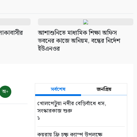
৭
শ্রাবণের বর্ষা
৮
এলাকাবাসীর
আশাশুনিতে মাধ্যমিক শিক্ষা অফিস
ভবনের কাজে অনিয়ম, বন্ধের নির্দেশ
মায়ার গভীরতা
ইউএনওর
৯
রাত শেষে দিন
১০
সর্বশেষ
জনপ্রিয়
অ+
খোলপেটুয়া নদীর বেড়িবাঁধে ধস,
সংস্কারকাজ শুরু
১
কয়রায় ফ্রি চক্ষু ক্যাম্প উপলক্ষে