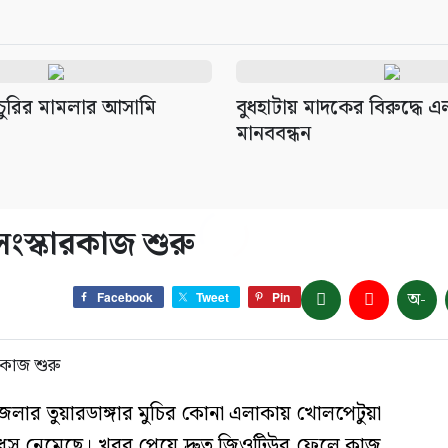
চুরির মামলার আসামি
বুধহাটায় মাদকের বিরুদ্ধে 
মানববন্ধন
সংস্কারকাজ শুরু
অ-
Facebook
Tweet
Pin
েলার তুয়ারডাঙ্গার মুচির কোনা এলাকায় খোলপেটুয়া
 ধস নেমেছে। খবর পেয়ে দ্রুত জিওটিউব ফেলে কাজ