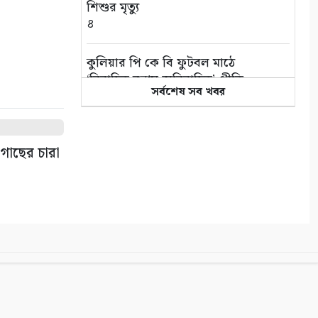
শিশুর মৃত্যু
৪
কুলিয়ার পি কে বি ফুটবল মাঠে
‘বিবাহিত বনাম অবিবাহিত’ প্রীতি
সর্বশেষ সব খবর
ম্যাচ
৫
এই পৃথিবী বড়ই অভাগা
 গাছের চারা
৬
“কথার ভার”
৭
শ্রাবণের বর্ষা
৮