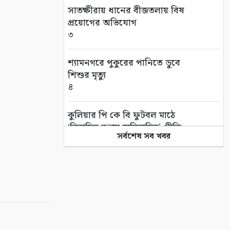
সাতক্ষীরায় ধানের বীজতলায় বিষ
প্রয়োগের অভিযোগ
৩
শ্যামনগরে পুকুরের পানিতে ডুবে
শিশুর মৃত্যু
৪
কুলিয়ার পি কে বি ফুটবল মাঠে
‘বিবাহিত বনাম অবিবাহিত’ প্রীতি
সর্বশেষ সব খবর
ম্যাচ
৫
এই পৃথিবী বড়ই অভাগা
৬
“কথার ভার”