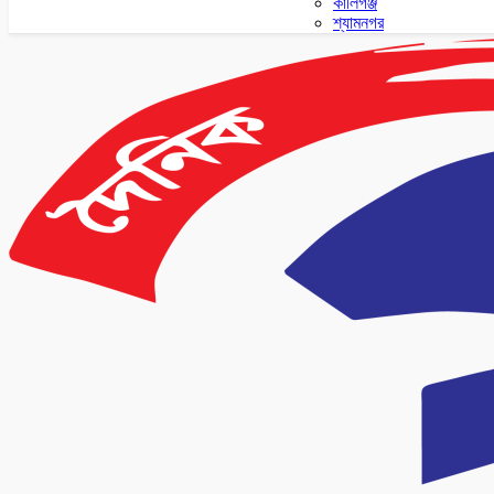
কালিগঞ্জ
শ্যামনগর