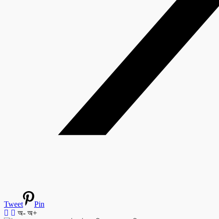
Tweet
Pin
অ-
অ+