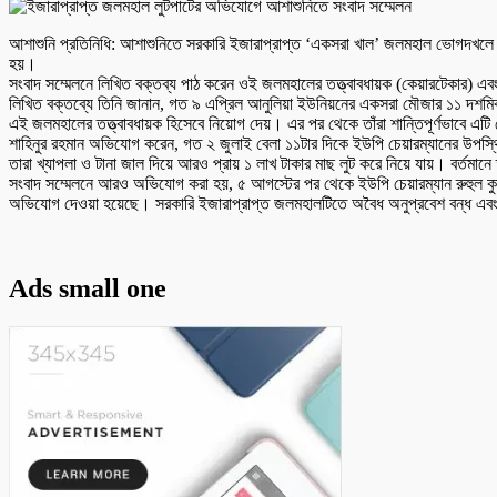
আশাশুনি প্রতিনিধি: আশাশুনিতে সরকারি ইজারাপ্রাপ্ত ‘একসরা খাল’ জলমহাল ভোগদখলে বা
হয়।
সংবাদ সম্মেলনে লিখিত বক্তব্য পাঠ করেন ওই জলমহালের তত্ত্বাবধায়ক (কেয়ারটেকার) এবং
লিখিত বক্তব্যে তিনি জানান, গত ৯ এপ্রিল আনুলিয়া ইউনিয়নের একসরা মৌজার ১১ দশমিক 
এই জলমহালের তত্ত্বাবধায়ক হিসেবে নিয়োগ দেয়। এর পর থেকে তাঁরা শান্তিপূর্ণভাবে এটি 
শাহিনুর রহমান অভিযোগ করেন, গত ২ জুলাই বেলা ১১টার দিকে ইউপি চেয়ারম্যানের উপস্থি
তারা খ্যাপলা ও টানা জাল দিয়ে আরও প্রায় ১ লাখ টাকার মাছ লুট করে নিয়ে যায়। বর্তমানে
সংবাদ সম্মেলনে আরও অভিযোগ করা হয়, ৫ আগস্টের পর থেকে ইউপি চেয়ারম্যান রুহুল কু
অভিযোগ দেওয়া হয়েছে। সরকারি ইজারাপ্রাপ্ত জলমহালটিতে অবৈধ অনুপ্রবেশ বন্ধ এবং ক্
Ads small one