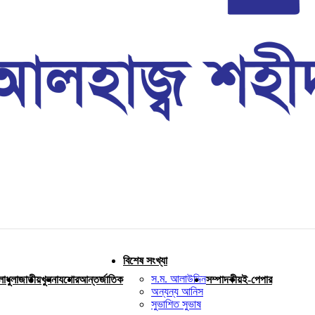
বিশেষ সংখ্যা
স.ম. আলাউদ্দিন
লাধুলা
জাতীয়
খুলনা
যশোর
আন্তর্জাতিক
সম্পাদকীয়
ই-পেপার
অন্যন্য আনিস
সুভাশিত সুভাষ