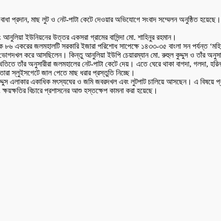
ধা প্রদান, মাছ লুট ও নেট-পাটা কেটে দেওয়ার অভিযোগে সংবাদ সম্মেলন অনুষ্ঠিত হয়েছে।
 আনুলিয়া ইউনিয়নের উত্তর একসরা গ্রামের বাসিন্দা মো. শাহিনুর রহমান।
৮৬ একরের জলমহালটি সরকারি ইজারা পরিশোধ সাপেক্ষে ১৪৩৩-৩৫ বাংলা সন পর্যন্ত ‘মহিষা
ভোগদখল করে আসছিলেন। কিন্তু আনুলিয়া ইউপি চেয়ারম্যান মো. রুহুল কুদ্দুস ও তাঁর অনুসা
তিতে তাঁর অনুসারীরা জলমহালের নেট-পাটা কেটে দেয়। এতে ঘেরে থাকা বাগদা, গলদা, হরিনা
 তারা স্লুইসগেটে জাল পেতে মাছ ধরার প্রস্তুতি নিচ্ছে।
দ্দুস এলাকার একাধিক মৎস্যঘের ও জমি জবরদখল এবং লুটপাট চালিয়ে আসছেন। এ বিষয়ে প্রত
ষয়ক্ষতির বিচারে প্রশাসনের আশু হস্তক্ষেপ কামনা করা হয়েছে।