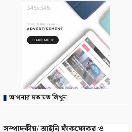
আপনার মতামত লিখুন
সম্পাদকীয়/ আইনি ফাঁকফোকর ও