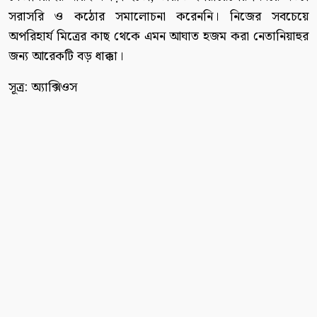
সরাসরি ও কঠোর সমালোচনা করেননি। নিজের সবচেয়ে
অপরিহার্য মিত্রের কাছ থেকে এমন আঘাত হজম করা নেতানিয়াহুর
জন্য আরেকটি বড় ধাক্কা।
সূত্র: অ্যাক্সিওস