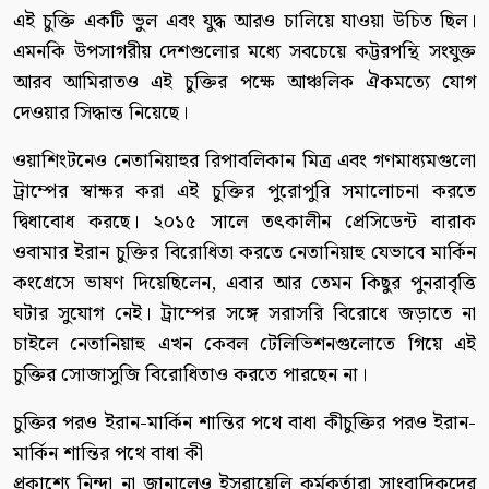
এই চুক্তি একটি ভুল এবং যুদ্ধ আরও চালিয়ে যাওয়া উচিত ছিল।
এমনকি উপসাগরীয় দেশগুলোর মধ্যে সবচেয়ে কট্টরপন্থি সংযুক্ত
আরব আমিরাতও এই চুক্তির পক্ষে আঞ্চলিক ঐকমত্যে যোগ
দেওয়ার সিদ্ধান্ত নিয়েছে।
ওয়াশিংটনেও নেতানিয়াহুর রিপাবলিকান মিত্র এবং গণমাধ্যমগুলো
ট্রাম্পের স্বাক্ষর করা এই চুক্তির পুরোপুরি সমালোচনা করতে
দ্বিধাবোধ করছে। ২০১৫ সালে তৎকালীন প্রেসিডেন্ট বারাক
ওবামার ইরান চুক্তির বিরোধিতা করতে নেতানিয়াহু যেভাবে মার্কিন
কংগ্রেসে ভাষণ দিয়েছিলেন, এবার আর তেমন কিছুর পুনরাবৃত্তি
ঘটার সুযোগ নেই। ট্রাম্পের সঙ্গে সরাসরি বিরোধে জড়াতে না
চাইলে নেতানিয়াহু এখন কেবল টেলিভিশনগুলোতে গিয়ে এই
চুক্তির সোজাসুজি বিরোধিতাও করতে পারছেন না।
চুক্তির পরও ইরান-মার্কিন শান্তির পথে বাধা কীচুক্তির পরও ইরান-
মার্কিন শান্তির পথে বাধা কী
প্রকাশ্যে নিন্দা না জানালেও ইসরায়েলি কর্মকর্তারা সাংবাদিকদের