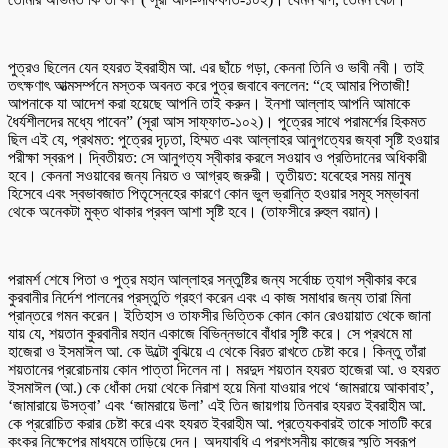
পুত্রও ছিলেন যেন হযরত ইবরাহীম আ. এর ছাঁচে গড়া, কেননা তিনি ও ভাবী নবী। তাই
তৎক্ষণাৎ আত্মসর্ম্পনে মস্তক অবনত করে পুত্র জবাবে বললেন: “হে আমার পিতাজী!
আপনাকে যা আদেশ করা হয়েছে আপনি তাই করুন। ইনশা আল্লাহ আপনি আমাকে
ধৈর্যশীলদের মধ্যে পাবেন” (সূরা আস সাফ্ফাত-১০২)। পুত্রের সাথে পরামর্শের হিকমত
ছিল এই যে, প্রথমত: পুত্রের দৃঢ়তা, হিম্মত এবং আল্লাহর আনুগত্যের জয্বা সৃষ্টি হওয়ার
পরীক্ষা স্বরূপ। দ্বিতীয়ত: সে আনুগত্য স্বীকার করলে সওয়াব ও প্রতিদানের অধিকারী
হবে। কেননা সওয়াবের জন্য নিয়ত ও আগ্রহ জরুরী। তৃতীয়ত: যবেহের সময় মানুষ
হিসেবে এবং স্বভাবজাত পিতৃস্নেহের কারণে কোন ভুল ভ্রান্তি হওয়ার সমূহ সম্ভাবনা
থেকে অনেকটা মুক্ত থাকার প্রবল আশা সৃষ্টি হবে। (তাফসীরে রুহুল বয়ান)।
পরামর্শ শেষে পিতা ও পুত্র মহান আল্লাহর সন্তুষ্টির জন্য সর্বোচ্চ ত্যাগ স্বীকার করে
কুরবানীর নির্দেশ পালনের প্রস্তুতি গ্রহণ করেন এবং এ কাজ সমাধার জন্য তারা মিনা
প্রান্তরে গমন করেন। ইতিহাস ও তাফসীর ভিত্তিক কোন কোন রেওয়ায়াত থেকে জানা
যায় যে, শয়তান কুরবানীর মহান একাজে বিভিন্নভাবে বাঁধার সৃষ্টি করে। সে প্রথমে মা
হাজেরা ও ইসমাঈল আ. কে উল্টো বুঝিয়ে এ থেকে বিরত রাখতে চেষ্টা করে। কিন্তু তাঁরা
শয়তানের প্ররোচনায় কোন পাত্তা দিলেন না। মরদুদ শয়তান হযরত হাজেরা আ. ও হযরত
ইসমাঈল (আ.) কে ধোঁকা দেয়া থেকে নিরাশ হয়ে মিনা যাওয়ার পথে ‘জামরায়ে আকাবাহ’,
‘জামারায়ে উসত্বা’ এবং ‘জামরায়ে উলা’ এই তিন জায়গায় তিনবার হযরত ইবরাহীম আ.
কে প্ররোচিত করার চেষ্টা করে এবং হযরত ইবরাহীম আ. প্রত্যেকবারই তাকে সাতটি করে
কংকর নিক্ষেপের মাধ্যমে তাড়িয়ে দেন। অদ্যাবধি এ প্রশংসনীয় কাজের স্মৃতি স্বরূপ