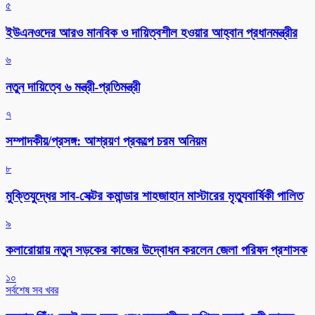
৫
ইউএনওদের আরও মানবিক ও দায়িত্বশীল হওয়ার আহ্বান প্রধানমন্ত্রীর
৬
নতুন দায়িত্বে ৬ মন্ত্রী-প্রতিমন্ত্রী
৭
সম্পাদকীয়/প্রসঙ্গ: আশ্রয়ণ প্রকল্পে চরম অনিয়ম
৮
মুক্তিযুদ্ধের সাব-সেক্টর কমান্ডার শাহজাহান মাস্টারের মৃত্যুবার্ষিকী পালিত
৯
কলারোয়ায় নতুন সড়কের কাজের উদ্বোধন করলেন জেলা পরিষদ প্রশাসক
১০
সর্বশেষ সব খবর