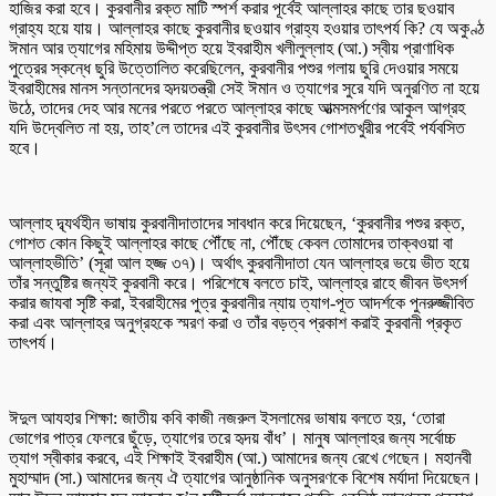
হাজির করা হবে। কুরবানীর রক্ত মাটি স্পর্শ করার পূর্বেই আল্লাহর কাছে তার ছওয়াব
গ্রাহ্য হয়ে যায়। আল্লাহর কাছে কুরবানীর ছওয়াব গ্রাহ্য হওয়ার তাৎপর্য কি? যে অকুণ্ঠ
ঈমান আর ত্যাগের মহিমায় উদ্দীপ্ত হয়ে ইবরাহীম খলীলুল্লাহ (আ.) স্বীয় প্রাণাধিক
পুত্রের স্কন্ধে ছুরি উত্তোলিত করেছিলেন, কুরবানীর পশুর গলায় ছুরি দেওয়ার সময়ে
ইবরাহীমের মানস সন্তানদের হৃদয়তন্ত্রী সেই ঈমান ও ত্যাগের সুরে যদি অনুরণিত না হয়ে
উঠে, তাদের দেহ আর মনের পরতে পরতে আল্লাহর কাছে আত্মসমর্পণের আকুল আগ্রহ
যদি উদ্বেলিত না হয়, তাহ’লে তাদের এই কুরবানীর উৎসব গোশতখুরীর পর্বেই পর্যবসিত
হবে।
আল্লাহ দ্ব্যর্থহীন ভাষায় কুরবানীদাতাদের সাবধান করে দিয়েছেন, ‘কুরবানীর পশুর রক্ত,
গোশত কোন কিছুই আল্লাহর কাছে পৌঁছে না, পৌঁছে কেবল তোমাদের তাক্বওয়া বা
আল্লাহভীতি’ (সূরা আল হজ্জ ৩৭)। অর্থাৎ কুরবানীদাতা যেন আল্লাহর ভয়ে ভীত হয়ে
তাঁর সন্তুষ্টির জন্যই কুরবানী করে। পরিশেষে বলতে চাই, আল্লাহর রাহে জীবন উৎসর্গ
করার জাযবা সৃষ্টি করা, ইবরাহীমের পুত্র কুরবানীর ন্যায় ত্যাগ-পূত আদর্শকে পুনরুজ্জীবিত
করা এবং আল্লাহর অনুগ্রহকে স্মরণ করা ও তাঁর বড়ত্ব প্রকাশ করাই কুরবানী প্রকৃত
তাৎপর্য।
ঈদুল আযহার শিক্ষা: জাতীয় কবি কাজী নজরুল ইসলামের ভাষায় বলতে হয়, ‘তোরা
ভোগের পাত্র ফেলরে ছুঁড়ে, ত্যাগের তরে হৃদয় বাঁধ’। মানুষ আল্লাহর জন্য সর্বোচ্চ
ত্যাগ স্বীকার করবে, এই শিক্ষাই ইবরাহীম (আ.) আমাদের জন্য রেখে গেছেন। মহানবী
মুহাম্মাদ (সা.) আমাদের জন্য ঐ ত্যাগের আনুষ্ঠানিক অনুসরণকে বিশেষ মর্যাদা দিয়েছেন।