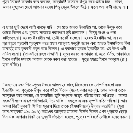
পুত্র নিজেই আবদার করে বললেন, আব্বাজী! আমাকে উপুড় করে শুইয়ে নিন। কারণ,
আমার মুখমন্ডল দেখে আপনার মধ্যে পিতৃ স্নেহ উথলে উঠে। ফলে গলা কাটা যাচ্ছে না।
এ ছাড়া ছুরি দেখে আমি ঘাবড়ে যাই। সে মতে হযরত ইবরাহীম আ. তাকে উপুড় করে
শুইয়ে দিলেন এবং পুনরায় সজোরে প্রাণপণে ছুরি চালালেন। কিন্তু তখন ও গলা
কাটতেছেনা। হযরত ইবরাহীম আ. চেষ্টা করেই যাচ্ছেন। হযরত ইবরাহীম আ. এর এ
প্রাণন্তর প্রচেষ্টা প্রত্যক্ষ করে মহান আল্লাহ সন্তুষ্ট হলেন এবং হযরত ইসমাঈলের বিনা
যবেহেই তার কুরবানী কবুল করে নিলেন। এ ব্যাপারে হযরত ইবরাহীম আ. এর উপর ওহী
নাযিল হলো। (তাফসীরে রুহুল মাআ’নী। সূত্র হযরত কাতাদাহ রা. হতে বর্নিত, তাফসিরে
ইবনে কাসীর মসনদে আহমদ থেকে নকল করা হয়েছে। সূত্র হযরত ইবনে আব্বাস (রা.)
হতে বর্ণিত)।
“অবশেষে যখন পিতা-পুত্র উভয়ে আল্লাহর কাছে নিজেদের কে সোপর্দ করলো এরং
ইবরাহীম আ. পুত্রকে উপুড় করে শুইয়ে দিলেন (যবেহ করার জন্যে), তখন আমরা তাকে
সম্বোধন করে বললাম, হে ইবরাহীম! তুমি সপ্নকে সত্যে পরিণত করে দেখিয়েছ। আমরা
সৎকর্মশীলদের এরূপ প্রতিদানই দিয়ে থাকি। বস্তুত এ এক সুস্পষ্ট কঠিন পরীক্ষা। আর
আমরা বিরাট কুরবানী ফিদিয়া স্বরূপ দিয়ে তাকে (ইসমাঈলকে) উদ্ধার করেছি”। (সূরা
আস-সাফ্ফাত ১২০-১০৭) অতঃপর আল্লাহ তাআলা নির্দেশ দিলেন এখন পুত্রকে ছেড়ে
দিন এবং আপনার নিকট যে দুম্বাটি দাঁড়ানো রয়েছে, পুত্রের পরিবর্তে সেটাকে যবেহ করুন।