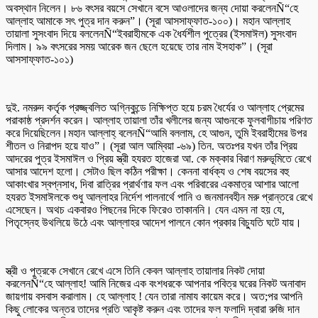
অবস্থান নিলেন। ৮৬ বৎসর বয়সে সেখানে বসে আওলাদের জন্য দোয়া করলেনÑ“হে
আল্লাহ আমাকে সৎ পুত্র দান করুন”। (সূরা আসসাফ্ফাত-১০০)। মহান আল্লাহ
তায়ালা সুসংবাদ দিয়ে বললেনÑ“ইবরাহীমকে এক ধৈর্যশীল পুত্রের (ইসমাঈল) সুসংবাদ
দিলাম। ৯৯ বৎসরের সময় আরেক জন ছেলে হয়েছে তার নাম ইসহাক”। (সূরা
আসসাফ্ফাত-১০১)
দুই. নমরুদ কর্তৃক প্রজ্জ্বলিত অগ্নিকুন্ডে নিক্ষিপ্ত হয়ে চরম ধৈর্যের ও আল্লাহ প্রেমের
পরাকাষ্ঠ প্রদর্শন করেন। আল্লাহ তায়ালা তাঁর খলীলের জন্য আগুনকে ফুলবাগীচায় পরিণত
করে দিয়েছিলেন।মহান আল্লাহ্ বলেনÑ“আমি বললাম, হে আগুন, তুমি ইবরাহীমের উপর
শীতল ও নিরাপদ হয়ে যাও”। (সূরা আল আম্বিয়া -৬৯) তিন. অতঃপর যখন তাঁর প্রিয়
আদরের পুত্র ইসমাঈল ও প্রিয় স্ত্রী হযরত হাজেরা আ. কে মক্কার বিরাণ মরুভূমিতে রেখে
আসার আদেশ হলো। সেটাও ছিল কঠিন পরীক্ষা। কেননা বার্ধক্য ও শেষ বয়সের বহু
আকাংখার স্বপ্নসাধ, দিবা রাত্রির প্রার্থণার ফল এবং পরিবারের একমাত্র আশার আলো
হযরত ইসমাঈলকে শুধু আল্লাহর নির্দেশ পালনার্থে পানি ও জনমানবহীন মরু প্রান্তরে রেখে
এসেছেন। অথচ একবারও পিছনের দিকে ফিরেও তাকাননি। যেন এমন না হয় যে,
পিতৃস্নেহ উথলিয়ে উঠে এবং আল্লাহর আদেশ পালনে কোন প্রকার বিচ্যুতি ঘটে যায়।
স্ত্রী ও পুত্রকে সেখানে রেখে এসে তিনি কেবল আল্লাহ তায়ালার নিকট দোয়া
করলেনÑ“হে আল্লাহ! আমি নিজের এক বংশধরকে আপনার পবিত্র ঘরের নিকট অনাবাদ
জায়গায় বসবাস করালাম। হে আল্লাহ ! যেন তারা নামায কায়েম করে। অত;পর আপনি
কিছু লোকের অন্তর তাদের প্রতি আকৃষ্ট করুন এবং তাদের ফল ফলাদি দ্বারা রুজি দান