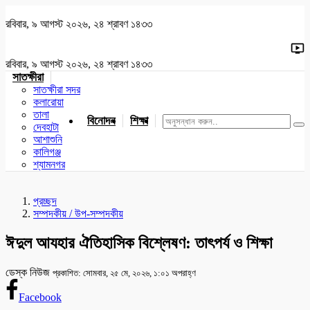
রবিবার, ৯ আগস্ট ২০২৬, ২৪ শ্রাবণ ১৪৩৩
রবিবার, ৯ আগস্ট ২০২৬, ২৪ শ্রাবণ ১৪৩৩
সাতক্ষীরা
সাতক্ষীরা সদর
কলারোয়া
তালা
বিনোদন
শিক্ষা
খেলাধুলা
জাতীয়
খুলনা
যশোর
দেবহাটা
আশাশুনি
কালিগঞ্জ
শ্যামনগর
প্রচ্ছদ
সম্পদকীয় / উপ-সম্পদকীয়
ঈদুল আযহার ঐতিহাসিক বিশ্লেষণ: তাৎপর্য ও শিক্ষা
ডেস্ক নিউজ
প্রকাশিত: সোমবার, ২৫ মে, ২০২৬, ১:০১ অপরাহ্ণ
Facebook