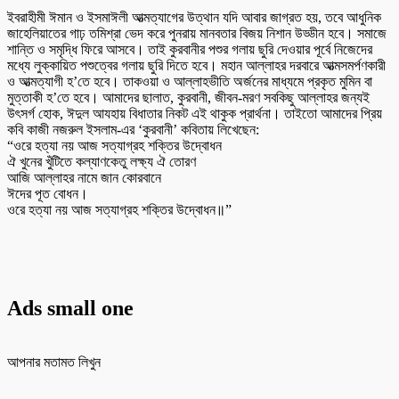
ইবরাহীমী ঈমান ও ইসমাঈলী আত্মত্যাগের উত্থান যদি আবার জাগ্রত হয়, তবে আধুনিক
জাহেলিয়াতের গাঢ় তমিশ্রা ভেদ করে পুনরায় মানবতার বিজয় নিশান উড্ডীন হবে। সমাজে
শান্তি ও সমৃদ্ধি ফিরে আসবে। তাই কুরবানীর পশুর গলায় ছুরি দেওয়ার পূর্বে নিজেদের
মধ্যে লুক্কায়িত পশুত্বের গলায় ছুরি দিতে হবে। মহান আল্লাহর দরবারে আত্মসমর্পণকারী
ও আত্মত্যাগী হ’তে হবে। তাকওয়া ও আল্লাহভীতি অর্জনের মাধ্যমে প্রকৃত মুমিন বা
মুত্তাকী হ’তে হবে। আমাদের ছালাত, কুরবানী, জীবন-মরণ সবকিছু আল্লাহর জন্যই
উৎসর্গ হোক, ঈদুল আযহায় বিধাতার নিকট এই থাকুক প্রার্থনা। তাইতো আমাদের প্রিয়
কবি কাজী নজরুল ইসলাম-এর ‘কুরবানী’ কবিতায় লিখেছেন:
“ওরে হত্যা নয় আজ সত্যাগ্রহ শক্তির উদ্বোধন
ঐ খুনের খুঁটিতে কল্যাণকেতু লক্ষ্য ঐ তোরণ
আজি আল্লাহর নামে জান কোরবানে
ঈদের পূত বোধন।
ওরে হত্যা নয় আজ সত্যাগ্রহ শক্তির উদ্বোধন॥”
Ads small one
আপনার মতামত লিখুন