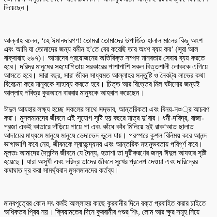
দিয়েছেন।
আল্লাহ বলেন, ‘হে ঈমানদারগণ! তোমরা তোমাদের উপার্জিত হালাল মালের কিছু অংশ
এবং আমি যা তোমাদের জন্য যমীন হ’তে বের করেছি তার অংশ ব্যয় কর’ (সূরা আল
বাক্বারাহ ২৬৭)। আমাদের প্রয়োজনের অতিরিক্ত সম্পদ মানবতার সেবায় ব্যয় করতে
হবে। দরিদ্র মানুষের সহযোগিতায় সরকারের পাশাপাশি সকল বিত্তশালী লোককে এগিয়ে
আসতে হবে। সারা বছর, সারা জীবন সাধ্যমত আল্লাহর সন্তুষ্টি ও নৈকট্য লাভের কথা
বিবেচনা করে মানুষকে সাহায্য করতে হবে। চিত্ত আর বিত্তের মিল ঘটানোর জন্যই
আল্লাহ পবিত্র কুরআনে বারবার মানুষকে আহবান করেছেন।
ঈদুল আযহার লক্ষ্য হচ্ছে সকলের সাথে সদ্ভাব, আন্তরিকতা এবং বিনয়-ন¤্র আচরণ
করা। মুসলমানদের জীবনে এই সুযোগ সৃষ্টি হয় বছরে মাত্র দু’বার। ধনী-দরিদ্র, রাজা-
প্রজা একই কাতারে দাঁড়িয়ে পায়ে পা এবং কাঁধে কাঁধ মিলিয়ে দুই রাক‘আত ছালাত
আদায়ের মাধ্যমে মানুষে মানুষে ভেদাভেদ ভুলে যায়। পরস্পরে কুশল বিনিময় করে আনন্দ
ভাগাভাগি করে নেয়, জীবনকে স্বাচ্ছন্দ্যময় এবং আন্তরিক মহানুভবতায় পরিপূর্ণ করে।
মূলতঃ আমাদের দৈনন্দিন জীবনে যে দৈন্য, হতাশা তা দূরীকরণের জন্য ঈদুল আযহার সৃষ্টি
হয়েছে। যারা অসুখী এবং দরিদ্র তাদের জীবনে সুখের প্রলেপ দেওয়া এবং দারিদ্রের
কষাঘাত দূর করা সামর্থ্যবান মুসলমানদের কর্তব্য।
মানবপুত্রের কোন সৎ কর্মই আল্লাহর কাছে কুরবানীর দিনে রক্ত প্রবাহিত করার চাইতে
অধিকতর প্রিয় নয়। ক্বিয়ামতের দিনে কুরবানীর পশুর শিং, লোম আর ক্ষুর সমূহ নিয়ে