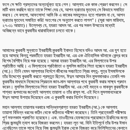
ফলে সে ক্ষতি গ্রস্তদের অন্তর্ভূক্ত হয়ে গেল। আল্লাহ এক কাক প্রেরণ করলেন। সে
মাটি খনন করছিল যাতে তাকে শিক্ষা দেয় যে, আপন ভ্রাতার মৃতদেহ সে কিভাবে সমাহিত
করবে। সে বললো, আফসোস! আমি কি এ কাকের সমতুল্যও হতে পারলাম না যে, আপন
ভ্রাতার মৃতদেহ সমাহিত করি! অত:পর সে অনুতাপ করতে লাগল”। (সূরা আল মায়িদাহ,
২৭-৩১ আয়াত)। উল্লেখ্য যে, হযরত আদম আ. এর পর সকল উম্মতের মধ্যেই
অবিচ্ছন্ন ভাবে কুরবানীর ধারাবাহিকতা চলতে থাকে।
আমাদের কুরবানী সুন্নাতে ইবরাহীমী:কুরবানী ইবাদত হিসেবে যদিও আদম আ. এর যুগ হতে
হয়ে আসছে কিন্তু পরবর্তীতে হযরত ইবরাহীম আ. এর এক ঐতিহাসিক ঘটনাকে কেন্দ্র করে
বিশেষ বৈশিষ্ট্য নিয়ে শুরু হয়েছে। আমরা হযরত ইবরাহীম আ. এর মিল্লাতের উপর
প্রতিষ্ঠিত আছি। এ মিল্লাতের প্রতিষ্ঠাতা ও মুসলিম জাতির পিতা হচ্ছেন হযরত ইবরাহীম
(আ.)। তিনি যেমন আল্লাহর নির্দেশে জীবনের সবচাইতে প্রিয় বস্তু- পুত্র ইসমাঈলকে
তাঁর উদ্দেশ্যে কুরবানী করতে প্রস্তুত ছিলেন, ঈদুল আয্হার দিন মুসলমানরাও তেমনি পশু
কুরবানীর মাধ্যমে নিজেদের প্রিয়তম জান-মাল আল্লাহর পথে কুরবানী করার সাক্ষ্য প্রদান
করেন। মুসলিম মিল্লাতের পিতা হযরত ইবরাহীম আ. এর সেই মহত্ব ও মাকবুল কুরবানীকে
শাশ্বত রূপদানের জন্যেই আল্লাহ তায়ালা ও তাঁর রাসূল সা. এই দিনে মুসলমানদেরকে
ঈদুল আয্হা উপহার দিয়েছেন এবং এ কুরবানী করার নির্দেশ দিয়েছেন।
মহান আল্লাহ তায়ালার দরবারে সান্নিধ্যপ্রাপ্ত হযরত ইবরাহীম (আ.) কে আল্লাহ
তায়ালা বিভিন্ন ধরনের কঠিন থেকে কঠিনতর পরীক্ষা করেছেন। তিনি প্রত্যেকটি পরীক্ষায়
পূর্ণ সফলকাম প্রমাণিত হয়েছেন। এক. তাওহীদের হেফজতের প্রয়োজনে চিরদিনের জন্য
প্রিয় জন্মভূমি ত্যাগ করে হিজরত করলেন। হযরত লূত আ. যিনি ইতিপূর্বে তাঁর উপর ঈমান
এনেছিলেন তাকে সাথে নিয়ে নিজ জন্মভূমি ইরাক থেকে হিজরত করে ফিলিস্তিনের কেনানে