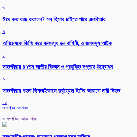
৬
ঈদে কত খরচ করলেন? সব হিসাব চাইতে পারে এনবিআর
৭
অনিমেষকে জিম্মি করে জলদস্যু ডন বাহিনী, ৩ জলদস্যু আটক
৮
সাতক্ষীরায় ৪৭তম জাতীয় বিজ্ঞান ও প্রযুক্তি সপ্তাহ উদ্বোধন
৯
সাতক্ষীরায় গহনা ছিনতাইকালে দুর্বৃত্তের ইটের আঘাতে নারী নিহত
১০
জনপ্রিয় সব খবর
এ সম্পর্কিত আরও খবর
সম্পাদকীয়/প্রসঙ্গ: আশ্রয়ণ প্রকল্পে চরম অনিয়ম