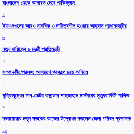
বাংলাদেশ থেকে আনারস নেবে পাকিস্তান
৫
ইউএনওদের আরও মানবিক ও দায়িত্বশীল হওয়ার আহ্বান প্রধানমন্ত্রীর
৬
নতুন দায়িত্বে ৬ মন্ত্রী-প্রতিমন্ত্রী
৭
সম্পাদকীয়/প্রসঙ্গ: আশ্রয়ণ প্রকল্পে চরম অনিয়ম
৮
মুক্তিযুদ্ধের সাব-সেক্টর কমান্ডার শাহজাহান মাস্টারের মৃত্যুবার্ষিকী পালিত
৯
কলারোয়ায় নতুন সড়কের কাজের উদ্বোধন করলেন জেলা পরিষদ প্রশাসক
১০