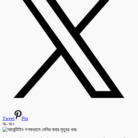
Tweet
Pin
অ-
অ+