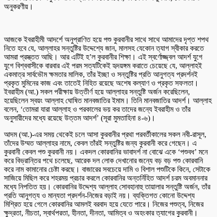
অনুকরণীয়।
আজকে ইবরাহীমী আদর্শে অনুপ্রাণিত হয়ে পশু কুরবানীর সাথে সাথে আমাদের দৃপ্ত শপথ
নিতে হবে যে, আল্লাহর সন্তুষ্টির উদ্দেশ্যে জান, মালসহ যেকোন ত্যাগ স্বীকার করতে
আমরা প্রস্ত্তত আছি। আর এটিই হ’ল কুরবানীর শিক্ষা। এই স্বর্ণোজ্জ্বল আদর্শ যুগে
যুগে বিশ্ববাসীকে বারবার এই পরম সত্যটিকেই হৃদয়ঙ্গম করাতে চেয়েছে যে, আল্লাহই
একমাত্র সার্বভৌম ক্ষমতার মালিক, তাঁর ইচ্ছা ও সন্তুষ্টির প্রতি আনুগত্য প্রদর্শনই
প্রকৃত মুমিনের কাজ এবং তাতেই নিহিত রয়েছে অশেষ কল্যাণ ও প্রকৃত সফলতা।
ইবরাহীম (আ.) সকল পরীক্ষায় উত্তীর্ণ হয়ে আল্লাহর সন্তুষ্টি অর্জন করেছিলেন,
হয়েছিলেন স্বয়ং আল্লাহ ঘোষিত মানবজাতির ইমাম। তিনি মানবজাতির আদর্শ। আল্লাহ
বলেন, ‘তোমরা যারা আল্লাহ ও পরকালের ভয় কর তাদের জন্যে ইবরাহীম ও তাঁর
অনুসারীদের মধ্যে রয়েছে উত্তম আদর্শ’ (সূরা মুমতাহিনা ৪-৬)।
আদম (আ.)-এর সময় থেকেই চলে আসা কুরবানীর প্রথা পরবর্তীকালের সকল নবী-রাসূল,
তাঁদের উম্মত আল্লাহর নামে, কেবল তাঁরই সন্তুষ্টির জন্য কুরবানী করে গেছেন। এ
কুরবানী কেবল পশু কুরবানী নয়। একদল কোরবানির ভাবাদর্শ না বোঝে একে ‘পশুবধ’ মনে
করে বিভ্রান্তির পথে চলেছে, আরেক দল লোক দেখানোর জন্যে বড় বড় পশু কোরবানি
করে নাম কামানোর চেষ্টা করছে। বাজারের সবচেয়ে দামি ও বিশাল পশুটিকে কিনে, সেটাকে
সাজিয়ে মিছিল করে শহরময় প্রচার করলে কোরবানির অন্তর্নিহিত আদর্শ চরম অবমাননার
মধ্যে নিপতিত হয়। কোরবানির উদ্দেশ্য আল্লাহ সোবহানাহু তায়ালার সন্তুষ্টি অর্জন, তাঁর
প্রতি আনুগত্য ও মান্যতা প্রদর্শন-নিজের বড়াই নয়। ব্যক্তিগত কোনো উদ্দেশ্য
মিশ্রিত হয়ে গেলে কোরবানির আমলই বরবাদ হয়ে যেতে পারে। নিজের পশুত্ব, নিজের
ক্ষুদ্রতা, নীচতা, স্বার্থপরতা, হীনতা, দীনতা, আমিত্ব ও অহংকার ত্যাগের কুরবানী।