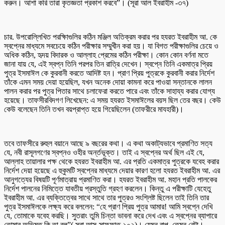
করুন। আশা করি তারা কৃতজ্ঞতা প্রকাশ করবে”। (সূরা আল ইবরাহীম -৩৭)
চার. উপরোল্লিখিত পরক্ষিাগুলির কঠিন মঞ্জিল অতিক্রম করার পর হযরত ইবরাহীম আ. কে
স্বপ্নের মাধ্যমে সবচেয়ে কঠিন পরীক্ষার সম্মুখীন করা হয়। যা বিগত পরীক্ষাগুলির চেয়ে ও
অধিক কঠিন, হৃদয় বিদারক ও আল্লাহ প্রেমের কঠিন পরীক্ষা। কোন কোন বর্ণনা মতে
জানা যায় যে, এই স্বপ্ন তিনি পরপর তিন রাত্রি দেখেন। স্বপ্নে তিনি একমাত্র প্রিয়
পুত্র ইসমাঈল কে কুরবানী করতে আদিষ্ট হন। প্রাণ প্রিয় পুত্রকে কুরবানী করার নির্দেশ
তাঁকে এমন সময় দেয়া হয়েছিল, যখন অনেক দোয়া কামনা করে পাওয়া সন্তানকে লালন
পালন করার পর পুত্র পিতার সাথে চলাফেরা করতে পারে এবং তাঁকে সাহায্য করার যোগ্য
হয়েছে। তাফসীরবিদগণ লিখেছেন: এ সময় হযরত ইসমাঈলের বয়স ছিল তের বছর। কেউ
কেউ বলেছেন তিনি তখন বয়প্রাপ্ত হয়ে গিয়েছিলেন (তাফরীরে মাযহারী)।
তবে তাফসীরে রুহুল বয়ানে আছে ৯ বছরের কথা। এ কথা অকাট্যভাবে প্রমাণিত সত্য
যে, নবী রাসূলগণের স্বপ্নও ওহীর অর্ন্তভূক্ত। তাই এ স্বপ্নের অর্থ ছিল এই যে,
আল্লাহ তায়ালার পক্ষ থেকে হযরত ইবরাহীম আ. এর প্রতি একমাত্র পুত্রকে যবেহ করার
নির্দেশ দেয়া হয়েছে এ হুকুমটি স্বপ্নের মাধ্যমে দেয়ার কারণ হলো হযরত ইবরাহীম আ. এর
আনুগত্যের বিষয়টি পূর্ণমাত্রায় প্রমাণিত করা। হযরত ইবরাহীম আ. মহান প্রতি পালকের
নির্দেশ পালনের নিমিত্তে যাবতীয় প্রস্তুতি গ্রহণ করলেন। কিন্তু এ পরীক্ষাটি যেহেতু
ইবরাহীম আ. এর ব্যক্তিত্বের সাথে সাথে তার পুত্রও সংশ্লিষ্ট ছিলেন তাই তিনি তার
পুত্র ইসমাঈলকে লক্ষ্য করে বললেন: “হে প্রাণ প্রিয় পুত্র আমার! আমি স্বপ্নে দেখি
যে, তোমাকে যবেহ করছি। সুতরাং তুমি চিন্তা ভাবনা করে দেখ এবং এ স্বপ্নের ব্যাপারে
তোমার অভিমত কি তা বল”( সূরা আস-সাফফাত-১০২)। যেমন বাপ, তেমন বেটা।