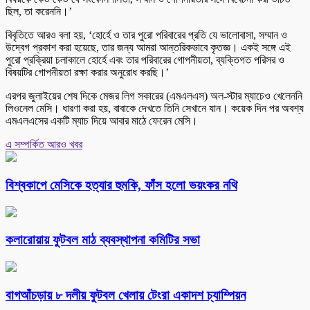
ছিল, তা করেননি।’
বিবৃতিতে আরও বলা হয়, ‘হোর্হে ও তার পুরো পরিবারের প্রতি যে ভালোবাসা, সম্মান ও
উদ্বেগ প্রকাশ করা হয়েছে, তার জন্য আমরা আন্তরিকভাবে কৃতজ্ঞ। একই সঙ্গে এই
পুরো প্রক্রিয়া চলাকালে হোর্হে এবং তার পরিবারের গোপনীয়তা, ব্যক্তিগত পরিসর ও
বিষয়টির গোপনীয়তা রক্ষা করার অনুরোধ করছি।’
এরপর জুলাইয়ের শেষ দিকে মেজর লিগ সকারের (এমএলএস) অল-স্টার ম্যাচেও খেলেননি
লিওনেল মেসি। ধারণা করা হয়, বাবাকে দেখতে তিনি সেখানে যান। কয়েক দিন পর অবশ্য
এমএলএসের একটি ম্যাচ দিয়ে আবার মাঠে ফেরেন মেসি।
এ সম্পর্কিত আরও খবর
বিশ্বকাপে মেসিকে হত্যার হুমকি, ফাঁস হলো ভয়ংকর নথি
কলারোয়ায় ফুটবল মাঠ ব্যবস্থাপনা কমিটির সভা
বাগআঁচড়ায় ৮ দলীয় ফুটবল খেলায় টেংরা একাদশ চ্যাম্পিয়ন