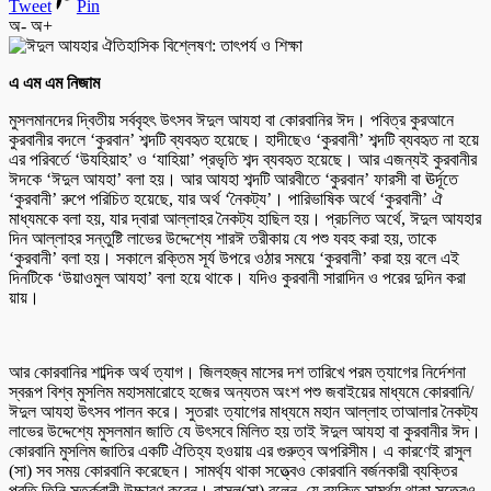
Tweet
Pin
অ-
অ+
এ এম এম নিজাম
মুসলমানদের দ্বিতীয় সর্ববৃহৎ উৎসব ঈদুল আযহা বা কোরবানির ঈদ। পবিত্র কুরআনে
কুরবানীর বদলে ‘কুরবান’ শব্দটি ব্যবহৃত হয়েছে। হাদীছেও ‘কুরবানী’ শব্দটি ব্যবহৃত না হয়ে
এর পরিবর্তে ‘উযহিয়াহ’ ও ‘যাহিয়া’ প্রভৃতি শব্দ ব্যবহৃত হয়েছে। আর এজন্যই কুরবানীর
ঈদকে ‘ঈদুল আযহা’ বলা হয়। আর আযহা শব্দটি আরবীতে ‘কুরবান’ ফারসী বা ঊর্দূতে
‘কুরবানী’ রুপে পরিচিত হয়েছে, যার অর্থ ‘নৈকট্য’। পারিভাষিক অর্থে ‘কুরবানী’ ঐ
মাধ্যমকে বলা হয়, যার দ্বারা আল্লাহর নৈকট্য হাছিল হয়। প্রচলিত অর্থে, ঈদুল আযহার
দিন আল্লাহর সন্তুষ্টি লাভের উদ্দেশ্যে শারঈ তরীকায় যে পশু যবহ করা হয়, তাকে
‘কুরবানী’ বলা হয়। সকালে রক্তিম সূর্য উপরে ওঠার সময়ে ‘কুরবানী’ করা হয় বলে এই
দিনটিকে ‘উয়াওমুল আযহা’ বলা হয়ে থাকে। যদিও কুরবানী সারাদিন ও পরের দুদিন করা
য়ায়।
আর কোরবানির শাব্দিক অর্থ ত্যাগ। জিলহজ্ব মাসের দশ তারিখে পরম ত্যাগের নির্দেশনা
স্বরূপ বিশ্ব মুসলিম মহাসমারোহে হজের অন্যতম অংশ পশু জবাইয়ের মাধ্যমে কোরবানি/
ঈদুল আযহা উৎসব পালন করে। সুতরাং ত্যাগের মাধ্যমে মহান আল্লাহ তাআলার নৈকট্য
লাভের উদ্দেশ্যে মুসলমান জাতি যে উৎসবে মিলিত হয় তাই ঈদুল আযহা বা কুরবানীর ঈদ।
কোরবানি মুসলিম জাতির একটি ঐতিহ্য হওয়ায় এর গুরুত্ব অপরিসীম। এ কারণেই রাসুল
(সা) সব সময় কোরবানি করেছেন। সামর্থ্য থাকা সত্ত্বেও কোরবানি বর্জনকারী ব্যক্তির
প্রতি তিনি সতর্কবানী উচ্চারণ করেন। রাসুল(সা) বলেন, যে ব্যক্তি সামর্থ্য থাকা সত্ত্বেও