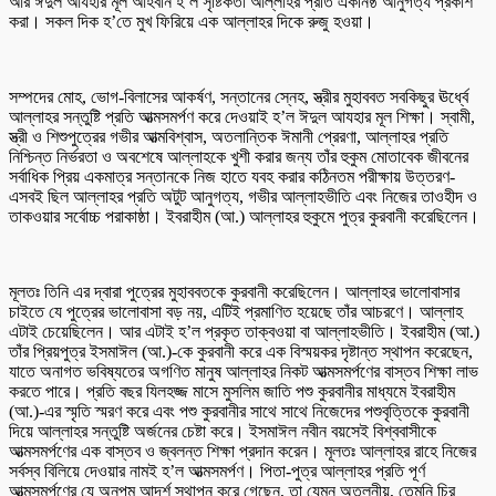
আর ঈদুল আযহার মূল আহবান হ’ল সৃষ্টিকর্তা আল্লাহর প্রতি একনিষ্ঠ আনুগত্য প্রকাশ
করা। সকল দিক হ’তে মুখ ফিরিয়ে এক আল্লাহর দিকে রুজু হওয়া।
সম্পদের মোহ, ভোগ-বিলাসের আকর্ষণ, সন্তানের স্নেহ, স্ত্রীর মুহাববত সবকিছুর ঊর্ধ্বে
আল্লাহর সন্তুষ্টি প্রতি আত্মসমর্পণ করে দেওয়াই হ’ল ঈদুল আযহার মূল শিক্ষা। স্বামী,
স্ত্রী ও শিশুপুত্রের গভীর আত্মবিশ্বাস, অতলান্তিক ঈমানী প্রেরণা, আল্লাহর প্রতি
নিশ্চিন্ত নির্ভরতা ও অবশেষে আল্লাহকে খুশী করার জন্য তাঁর হুকুম মোতাবেক জীবনের
সর্বাধিক প্রিয় একমাত্র সন্তানকে নিজ হাতে যবহ করার কঠিনতম পরীক্ষায় উত্তরণ-
এসবই ছিল আল্লাহর প্রতি অটুট আনুগত্য, গভীর আল্লাহভীতি এবং নিজের তাওহীদ ও
তাকওয়ার সর্বোচ্চ পরাকাষ্ঠা। ইবরাহীম (আ.) আল্লাহর হুকুমে পুত্র কুরবানী করেছিলেন।
মূলতঃ তিনি এর দ্বারা পুত্রের মুহাববতকে কুরবানী করেছিলেন। আল্লাহর ভালোবাসার
চাইতে যে পুত্রের ভালোবাসা বড় নয়, এটিই প্রমাণিত হয়েছে তাঁর আচরণে। আল্লাহ
এটাই চেয়েছিলেন। আর এটাই হ’ল প্রকৃত তাক্বওয়া বা আল্লাহভীতি। ইবরাহীম (আ.)
তাঁর প্রিয়পুত্র ইসমাঈল (আ.)-কে কুরবানী করে এক বিস্ময়কর দৃষ্টান্ত স্থাপন করেছেন,
যাতে অনাগত ভবিষ্যতের অগণিত মানুষ আল্লাহর নিকট আত্মসমর্পণের বাস্তব শিক্ষা লাভ
করতে পারে। প্রতি বছর যিলহজ্জ মাসে মুসলিম জাতি পশু কুরবানীর মাধ্যমে ইবরাহীম
(আ.)-এর স্মৃতি স্মরণ করে এবং পশু কুরবানীর সাথে সাথে নিজেদের পশুবৃত্তিকে কুরবানী
দিয়ে আল্লাহর সন্তুষ্টি অর্জনের চেষ্টা করে। ইসমাঈল নবীন বয়সেই বিশ্ববাসীকে
আত্মসমর্পণের এক বাস্তব ও জ্বলন্ত শিক্ষা প্রদান করেন। মূলতঃ আল্লাহর রাহে নিজের
সর্বস্ব বিলিয়ে দেওয়ার নামই হ’ল আত্মসমর্পণ। পিতা-পুত্র আল্লাহর প্রতি পূর্ণ
আত্মসমর্পণের যে অনুপম আদর্শ স্থাপন করে গেছেন, তা যেমন অতুলনীয়, তেমনি চির