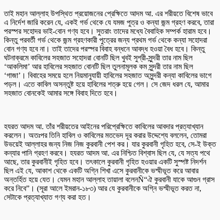
তাই মহান আল্লাহ উপস্থিত প্রয়োজনের প্রেক্ষিতে আদম আ. এর শরীয়তে বিশেষ ভাবে
এ নির্দেশ জারি করেন যে, একই গর্ভ থেকে যে যমজ পুত্র ও কন্যা জন্ম গ্রহণ করবে, তারা
পরস্পর সহোদর ভাই-বোন গণ্য হবে। সুতরাং তাদের মধ্যে বৈবাহিক সম্পর্ক হারাম হবে।
কিন্তু পরবর্তী গর্ভ থেকে জন্ম গ্রহণকারী পুত্রের জন্য প্রথম গর্ভ থেকে কন্যা সহোদরা
বোন গণ্য হবে না। তাই তাদের পরস্পর বিবাহ বন্ধনে আবদ্ধ হওয়া বৈধ হবে। কিন্তু
ঘটনাক্রমে কাবিলের সহজাত সহোদরা বোনটি ছিল খুবই সুশ্রী-সুন্দরী তার নাম ছিল
‘আকলিমা’ আর হাবিলের সহজাত বোনটি ছিল তুলনামূলক কম সুন্দরী তার নাম ছিল
‘গাজা’। বিবাহের সময়ে হলে নিয়মানুযায়ী হাবিলের সহজাত অসুন্দরী কন্যা কাবিলের ভাগে
পড়ল। এতে কাবিল অসন্তুষ্ট হয়ে হাবিলের শত্রু হয়ে গেল। সে জেদ ধরল যে, আমার
সহজাত বোনকেই আমার সঙ্গে বিবাহ দিতে হবে।
হযরত আদম আ. তাঁর শরীয়তের আইনের পরিপ্রেক্ষিতে কাবিলের আবদার প্রত্যাখ্যান
করলেন। অতঃপর তিনি হাবিল ও কাবিলের মতভেদ দূর করার উদ্দেশ্যে বললেন, তোমরা
উভয়েই আল্লাহর জন্য নিজ নিজ কুরবানী পেশ কর। যার কুরবানী গৃহিত হবে, সে-ই উক্ত
কন্যার পানি গ্রহণ করবে। হযরত আদম আ. এর নিশ্চিত বিশ্বাস ছিল যে, যে সত্য পথে
আছে, তার কুরবানীই গৃহিত হবে। তৎকালে কুরবানী গৃহিত হওয়ার একটি সুস্পষ্ট নিদর্শন
ছিল এই যে, আকাশ থেকে একটি অগ্নি শিখা এসে কুরবানীকে ভস্মীভূত করে আবার
অন্তর্হিত হয়ে যেত। যেমন মহান আল্লাহ তায়ালা বলেনÑ“ঐ কুরবানী যাকে আগুন গ্রাস
করে নিবে”। (সূরা আলে ইমরান-১৮৩) আর যে কুরবানীকে অগ্নি ভস্মীভূত করত না,
সেটাকে প্রত্যাখ্যাত গণ্য করা হত।