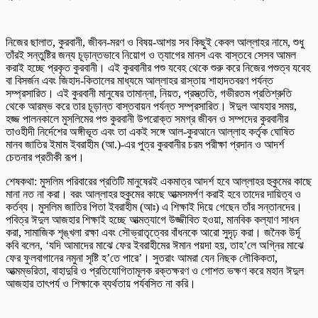
নিজের ছালাত, কুরবানী, জীবন-মরণ ও বিষয়-আশয় সব কিছুই কেবল আল্লাহর নামে, শুধু
তাঁরই সন্তুষ্টির জন্য চূড়ান্তভাবে নিয়োগ ও ত্যাগের মানস এবং বাস্তবে সেসব আমল
করাই হচ্ছে প্রকৃত কুরবানী। এই কুরবানীর পশু যবেহ থেকে শুরু করে নিজের পশুত্ব যবেহ
বা বিসর্জন এবং জিহাদ-কিতালের মাধ্যমে আল্লাহর রাস্তায় শাহাদতবরণ পর্যন্ত
সম্প্রসারিত। এই কুরবানী মানুষের তামান্না, নিয়ত, প্রস্ত্ততি, গভীরতম প্রতিশ্রুতি
থেকে আরম্ভ করে তার চূড়ান্ত বাস্তবায়ন পর্যন্ত সম্প্রসারিত। ঈদুল আযহার সময়,
হজ্জ পালনকালে মুসলিমের পশু কুরবানী উপরোক্ত সমগ্র জীবন ও সম্পদের কুরবানীর
তাওহীদী নির্দেশের অঙ্গীভূত এবং তা একই সঙ্গে আল-কুরআনে আল্লাহ কর্তৃক ঘোষিত
মানব জাতির ইমাম ইবরাহীম (আ.)-এর পুত্র কুরবানীর চরম পরীক্ষা প্রদান ও আদর্শ
চেতনার প্রতীকী রূপ।
শেষকথা: মুসলিম পরিবারের প্রতিটি মানুষেরই একমাত্র আদর্শ হবে আল্লাহর হুকুমের কাছে
মানা নত না করা। বরং আল্লাহর হুকুমের কাছে আত্মসমর্পণ করাই হবে তাদের দায়িত্ব ও
কর্তব্য। মুসলিম জাতির পিতা ইবরাহীম (আঃ) এ শিক্ষাই দিয়ে গেছেন তাঁর সন্তানদের।
পবিত্র ঈদুল আজহার শিক্ষাই হচ্ছে আত্মত্যাগে উজ্জীবিত হওয়া, মানবিক কল্যাণ সাধন
করা, সামাজিক শৃঙ্খলা রক্ষা এবং সৌভ্রাতৃত্বের বাঁধনকে আরো সুদৃঢ় করা। জনৈক উর্দূ
কবি বলেন, ‘যদি আমাদের মাঝে ফের ইবরাহীমের ঈমান পয়দা হয়, তাহ’লে অগ্নির মাঝে
ফের ফুলবাগানের নমুনা সৃষ্টি হ’তে পারে’। সুতরাং আমরা যেন নিছক লৌকিকতা,
আত্মম্ভরিতা, বাহাদুরি ও প্রতিযোগিতামূলক রক্তক্ষরণ ও গোশত ভক্ষণ করে মহান ঈদুল
আজহার তাৎপর্য ও শিক্ষাকে ব্যর্থতায় পর্যবসিত না করি।