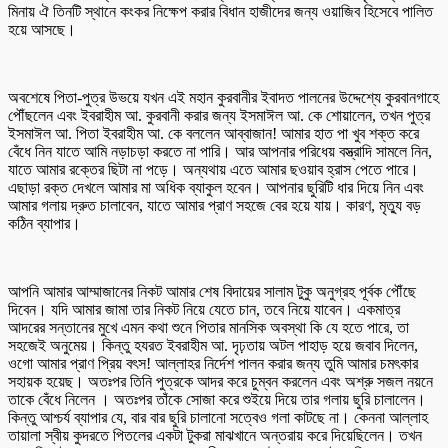
মিনায় ঐ তিনটি স্থানে কংকর নিক্ষেপ করার বিধান হাজীদের জন্য ওয়াজিব হিসেবে পালিত
হয়ে আসছে।
অবশেষে পিতা-পুত্র উভয়ে যখন এই মহান কুরবানীর ইবাদত পালনের উদ্দেশ্যে কুরবানগাহে
পৌঁছলেন এবং ইবরাহীম আ. কুরবানী করার জন্য ইসমাঈল আ. কে শোয়ালেন, তখন পুত্র
ইসমাঈল আ. পিতা ইবরাহীম আ. কে বললেন আব্বাজান! আমার হাত পা খুব শক্ত করে
বেঁধে নিন যাতে আমি নড়াচড়া করতে না পারি। আর আপনার পরিধেয় বস্ত্রাদি সামলে নিন,
যাতে আমার রক্তের ছিটা না পড়ে। অন্যথায় এতে আমার ছওয়াব হ্রাস পেতে পারে।
এছাড়া রক্ত দেখলে আমার মা অধিক ব্যাকুল হবেন। আপনার ছুরিটি ধার দিয়ে নিন এবং
আমার গলায় দ্রুত চালাবেন, যাতে আমার প্রাণ সহজে বের হয়ে যায়। কারণ, মৃত্যু বড়
কঠিন ব্যাপার।
আপনি আমার আম্মাজানের নিকট আমার শেষ বিদায়ের সালাম টুকু অনুগ্রহ পূর্বক পৌঁছে
দিবেন। যদি আমার জামা তার নিকট নিয়ে যেতে চান, তবে নিয়ে যাবেন। একমাত্র
আদরের সন্তানের মুখে এমন কথা শুনে পিতার মানসিক অবস্থা কি যে হতে পারে, তা
সহজেই অনুমেয়। কিন্তু হযরত ইবরাহীম আ. দৃঢ়তায় অটল পাহাড় হয়ে জবাব দিলেন,
ওগো আমার প্রাণ প্রিয় বৎস! আল্লাহর নির্দেশ পালন করার জন্য তুমি আমার চমৎকার
সহায়ক হয়েছ। অতঃপর তিনি পুত্রকে আদর করে চুম্বন করলেন এবং অশ্রু সজল নয়নে
তাকে বেঁধে নিলেন । অতঃপর তাঁকে সোজা করে শুইয়ে দিয়ে তার গলায় ছুরি চালালেন।
কিন্তু আশ্চর্য ব্যাপার যে, বার বার ছুরি চালানো সত্বেও গলা কাটছে না। কেননা আল্লাহ
তায়ালা স্বীয় কুদরতে পিতলের একটা টুকরা মাঝখানে অন্তরায় করে দিয়েছিলেন। তখন