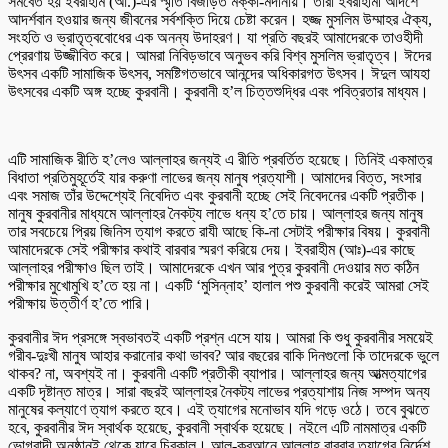
সমবেত হয় ইবরাহীম (আ.)-এর স্মৃতি বিজড়িত মক্কা-মদীনায়। তাঁরা ইবরাহীমী আদর্শে
আদর্শবান হওয়ার জন্য জীবনের সর্বশক্তি দিয়ে চেষ্টা করেন। হজ্জ মুসলিম উম্মাহর ঐক্য,
সংহতি ও ভ্রাতৃত্ববোধের এক অনন্য উদাহরণ। যা প্রতি বছরই আমাদেরকে তাওহীদী
প্রেরণায় উজ্জীবিত করে। আমরা নিবিড়ভাবে অনুভব করি বিশ্ব মুসলিম ভ্রাতৃত্ব। ঈদের
উৎসব একটি সামাজিক উৎসব, সমষ্টিগতভাবে আনন্দের অধিকারগত উৎসব। ঈদুল আযহা
উৎসবের একটি অঙ্গ হচ্ছে কুরবানী। কুরবানী হ’ল চিত্তশুদ্ধির এবং পবিত্রতার মাধ্যম।
এটি সামাজিক রীতি হ’লেও আল্লাহর জন্যই এ রীতি প্রবর্তিত হয়েছে। তিনিই একমাত্র
বিধাতা প্রতিমুহূর্তেই যার করুণা লাভের জন্য মানুষ প্রত্যাশী। আমাদের বিত্ত, সংসার
এবং সমাজ তাঁর উদ্দেশ্যেই নিবেদিত এবং কুরবানী হচ্ছে সেই নিবেদনের একটি প্রতীক।
মানুষ কুরবানীর মাধ্যমে আল্লাহর নৈকট্য লাভে ধন্য হ’তে চায়। আল্লাহর জন্য মানুষ
তার সবচেয়ে প্রিয় জিনিস ত্যাগ করতে রাযী আছে কি-না সেটাই পরীক্ষার বিষয়। কুরবানী
আমাদেরকে সেই পরীক্ষার কথাই বারবার স্মরণ করিয়ে দেয়। ইবরাহীম (আঃ)-এর কাছে
আল্লাহর পরীক্ষাও ছিল তাই। আমাদেরকে এখন আর পুত্র কুরবানী দেওয়ার মত কঠিন
পরীক্ষার মুখোমুখি হ’তে হয় না। একটি ‘মুসিন্নাহ’ হালাল পশু কুরবানী করেই আমরা সেই
পরীক্ষায় উত্তীর্ণ হ’তে পারি।
কুরবানীর ঈদ প্রসঙ্গে স্বভাবতই একটি প্রশ্ন এসে যায়। আমরা কি শুধু কুরবানীর সময়েই
গরীব-দুঃখী মানুষ আহার করানোর কথা ভাবব? আর বছরের বাকি দিনগুলো কি তাদেরকে ভুলে
থাকব? না, অবশ্যই না। কুরবানী একটি প্রতীকী ব্যাপার। আল্লাহর জন্য আত্মত্যাগের
একটি দৃষ্টান্ত মাত্র। সারা বছরই আল্লাহর নৈকট্য লাভের প্রত্যাশায় নিজ সম্পদ অন্য
মানুষের কল্যাণে ত্যাগ করতে হবে। এই ত্যাগের মনোভাব যদি গড়ে ওঠে। তবে বুঝতে
হবে, কুরবানীর ঈদ স্বার্থক হয়েছে, কুরবানী স্বার্থক হয়েছে। নইলে এটি নামমাত্র একটি
ভোগবাদী অনুষ্ঠানই থেকে যাবে চিরকাল। আল-কুরআনে আল্লাহ বারবার ত্যাগের নির্দেশ