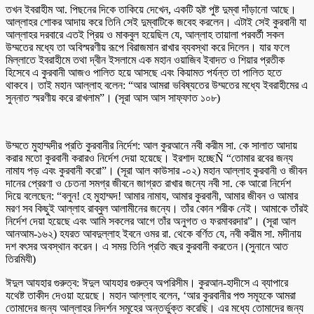
তখন ইবরাহীম আ. পিছনের দিকে তাকিয়ে দেখেন, একটি হৃষ্ট পুষ্ট দুম্বা দাঁড়ানো আছে।
আল্লাহর শোকর আদায় করে তিনি সেই দুম্বাটিকে জবেহ করলেন। এটাই সেই কুরবানী যা
আল্লাহর দরবারে এতই প্রিয় ও মাকবুল হয়েছিল যে, আল্লাহ তায়ালা পরবর্তী সকল
উম্মতের মধ্যে তা অবিস্মরণীয় রূপে বিরাজমান রাখার ব্যবস্থা করে দিলেন। যার ফলে
মিল্লাতে ইবরাহীমে তথা দ্বীন ইসলামে এক মহান ওয়াজিব ইবাদত ও শিয়ার প্রতীক
হিসেবে এ কুরবানী আজও পালিত হয়ে আসছে এবং কিয়ামত পর্যন্ত তা পালিত হতে
থাকবে। তাই মহান আল্লাহ বলেন: “আর আমরা ভবিষ্যতের উম্মতের মধ্যে ইবরাহীমের এ
সুন্নাত স্মরণীয় করে রাখলাম”। (সূরা আস আস সাফ্ফাত ১০৮)
উম্মতে মুহাম্মদীর প্রতি কুরবানীর নির্দেশ: আল কুরআনে নবী করীম সা. কে সালাত আদায়
করার মতো কুরবানী করারও নির্দেশ দেয়া হয়েছে। ইরশাদ হচ্ছেÑ “তোমার রবের জন্য
নামায পড় এবং কুরবানী করো”। (সূরা আল কাউসার -০২) মহান আল্লাহ কুরবানী ও জীবন
দানের প্রেরণা ও চেতনা সমগ্র জীবনে জাগ্রত রাখার জন্যে নবী সা. কে আরো নির্দেশ
দিয়ে বলেছেন: “বলুন! হে মুহাম্মদ! আমার নামায, আমার কুরবানী, আমার জীবন ও আমার
মরণ সব কিছুই আল্লাহ রাব্বুল আলামীনের জন্যে। তাঁর কোন শরীক নেই। আমাকে তাঁরই
নির্দেশ দেয়া হয়েছে এবং আমি সকলের আগে তাঁর অনুগত ও ফরমাবরদার”। (সূরা আল
আনআম-১৬২) হযরত আবদুল্লাহ ইবনে ওমর রা. থেকে বর্ণিত যে, নবী করীম সা. মদীনায়
দশ বৎসর অবস্থান করেন। এ সময় তিনি প্রতি বছর কুরবানী করতেন।(সুনানে আত
তিরমিযী)
ঈদুল আযহার গুরুত্ব: ঈদুল আযহার গুরুত্ব অপরিসীম। কুরআন-হাদীসে এ ব্যাপারে
যথেষ্ট তাকীদ দেওয়া হয়েছে। মহান আল্লাহ বলেন, ‘আর কুরবানীর পশু সমূহকে আমরা
তোমাদের জন্য আল্লাহর নিদর্শন সমূহের অন্তর্ভুক্ত করেছি। এর মধ্যে তোমাদের জন্য