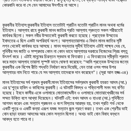
কোরবানি করে না সে যেন আমাদের ঈদগাঁয়ে না আসে।
কুরবানীর ইতিহাস:কুরবানীর ইতিহাস ততোটাই প্রাচীন যতোটা প্রাচীন মানব অথবা ধর্মের
ইতিহাস। আল্লাহ রাহে কুরবানী মানব জাতির প্রতি আল্লাহ প্রদত্ত সকল শরীয়তেই
কার্যকর ছিলো। সকল নবীর উম্মতকেই কুরবানী করতে হয়েছে। প্রত্যেক উম্মতের
ইবাদতের এ ছিল একটা অপরিহার্য অংশ। আল্লাহতায়ালার এ বিধান মানব জাতির সৃষ্টি
লগ্ন থেকেই কার্যকর হয়ে আসছে। মানব সভ্যতার সুদীর্ঘ ইতিহাস এটাই সাক্ষ্য দেয় যে,
পৃথিবীর সব জাতি ও সম্প্রদায় কোন না কোন ভাবে আল্লাহর দরবারে নিজেদের প্রিয় বস্তু
উৎসর্গ করে । এটাই মানুষের চিরন্তন স্বভাব বা ফিতরাত। এ ফিতরাতের স্বীকৃতি প্রদান
করে মহান আল্লাহ তায়ালা সুস্পষ্ট ভাবে ঘোষণা করেছেন: “আমি প্রত্যেক উম্মতের জন্যে
কুরবানীর এক বিশেষ রীতি পদ্ধতি নির্ধারণ করে দিয়েছি, যেন তারা ওসব পশুর উপর
আল্লাহর নাম নিতে পারে যে সব আল্লাহ তাদেরকে দান করেছেন”। (সূরা আল হজ্জ-৩৪)
মানব ইতিহাসের সর্ব প্রথম কুরবানী:মানব ইতিহাসের সর্বপ্রথম কুরবানী হযরত আদম (আ.)
এর দু’পুত্র হাবিল ও কাবিলের কুরবানী। এ ঘটনাটি বিশুদ্ধ ও শক্তিশালী সনদ সহ বর্ণিত
হয়েছে। ইবনে কাসীর একে ওলামায়ে মোতাকাদ্দেমীন ও ওলামায়ে মোতায়াখ্খেরীনের সর্ব
সম্মত উক্তি বলে আখ্যা দিয়েছেন। ঘটনাটি এই: যখন আদম ও হাওয়া (আ.) পৃথিবীতে
আগমন করেন এবং সন্তান প্রজনন ও বংশ বিস্তার আরম্ভ হয়, তখন প্রতি গর্ভ থেকে
একটি পুত্র ও একটি কন্যা এরূপ যমজ সন্তান জন্ম গ্রহণ করত। তখন এক শ্রেণীর ভাই
বোন ছাড়া হযরত আদমের আর কোন সন্তান ছিলনা। অথচ ভাই বোন বিবাহ বন্ধনে
আবদ্ধ হতে পারে না।