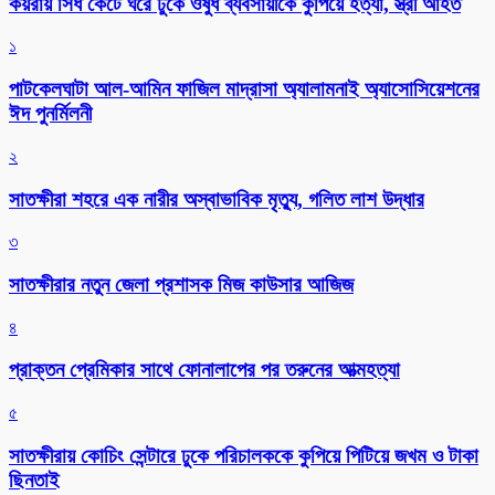
কয়রায় সিঁধ কেটে ঘরে ঢুকে ওষুধ ব্যবসায়ীকে কুপিয়ে হত্যা, স্ত্রী আহত
১
পাটকেলঘাটা আল-আমিন ফাজিল মাদ্রাসা অ্যালামনাই অ্যাসোসিয়েশনের
ঈদ পুনর্মিলনী
২
সাতক্ষীরা শহরে এক নারীর অস্বাভাবিক মৃত্যু, গলিত লাশ উদ্ধার
৩
সাতক্ষীরার নতুন জেলা প্রশাসক মিজ কাউসার আজিজ
৪
প্রাক্তন প্রেমিকার সাথে ফোনালাপের পর তরুনের আত্মহত্যা
৫
সাতক্ষীরায় কোচিং সেন্টারে ঢুকে পরিচালককে কুপিয়ে পিটিয়ে জখম ও টাকা
ছিনতাই