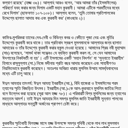
কল্যাণ রয়েছে’ (হজ্জ ৩৬)। আল্লাহ আরও বলেন, ‘আর আমরা তাঁর (ইসমাঈলের)
পরিবর্তে যবহ করার জন্য দিলাম একটি মহান কুরবানী। আমরা এটিকে পরবর্তীদের মধ্যে
রেখে দিলাম’ (ছাফফাত ১০৭-১০৮)। আল্লাহ বলেন, ‘তুমি তোমার প্রতিপালকের
উদ্দেশ্যে ছালাত আদায় কর এবং কুরবানী কর’ (কাওছার ২)।
কাফির-মুশরিকরা তাদের দেব-দেবী ও বিভিন্ন কবর ও বেদীতে পূজা দেয় এবং মূর্তির
উদ্দেশ্যে কুরবানী করে থাকে। তার প্রতিবাদ স্বরূপ মুসলমানকে আল্লাহর জন্য ছালাত
আদায়ের ও তাঁর উদ্দেশ্যে কুরবানী করার হুকুম দেওয়া হয়েছে। আমাদের প্রিয় নবী মুহাম্মাদ
(সাঃ) বলেছেন, ‘সামর্থ থাকা সত্ত্বেও যে ব্যক্তি কুরবানী করল না, সে যেন আমাদের
ঈদগাহের নিকটবর্তী না হয়’। এটি ইসলামের একটি ‘মহান নিদর্শন’ যা ‘সুন্নাতে ইবরাহীম’
হিসাবে রাসূলুল্লাহ (সা.) নিজে মদীনায় প্রতি বছর আদায় করেছেন এবং সাহাবীগণও
নিয়মিতভাবে কুরবানী করেছেন। অতঃপর অবিরত ধারায় মুসলিম উম্মাহ সামর্থ্যবানদের
মধ্যে এটি চালু আছে।
ঈদুল আযহার তাৎপর্য: ঈদুল আযহা ইবরাহীম (আ.), বিবি হাজেরা ও ইসমাঈলের পরম
ত্যাগের স্মৃতি বিজড়িত উৎসব। ইবরাহীম (আ.)-কে আল-কুরআনে মুসলিম জাতির পিতা
বলে উল্লেখ করা হয়েছে (সূরা আল হজ্জ ৭৮)। এ পরিবারটি বিশ্ব মুসলিমের জন্য ত্যাগের
মহত্তম আদর্শ। তাই ঈদুল আযহার দিন সমগ্র মুসলিম জাতি ইবরাহীমী সুন্নাত পালনের
মাধ্যমে আল্লাহর সন্তুষ্টি অর্জনের প্রাণপণ চেষ্টা করে।
কুরবানীর স্মৃতিবাহী যিলহজ্জ মাসে হজ্জ উপলক্ষে সমগ্র পৃথিবী থেকে লাখ লাখ মুসলমান