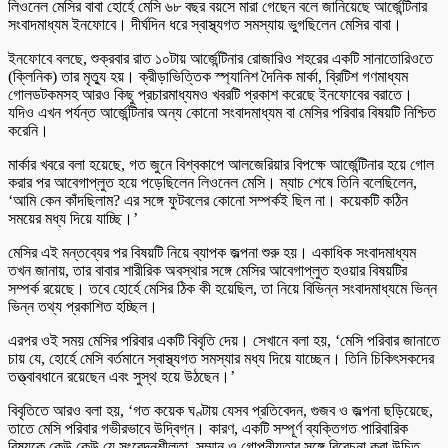
লিওনেল মেসির বাবা হোর্হে মেসি ৬৮ বছর বয়সে মারা গেছেন বলে জানিয়েছে আর্জেন্টিনার
সংবাদমাধ্যম ইনফোবে। দীর্ঘদিন ধরে স্বাস্থ্যগত সমস্যায় ভুগছিলেন মেসির বাবা।
ইনফোবে বলছে, শুক্রবার রাত ১০টায় আর্জেন্টিনার রোজারিও শহরের একটি সানাতোরিওতে
(ক্লিনিক) তার মৃত্যু হয়। ক্রীড়াভিত্তিক স্প্যানিশ দৈনিক মার্কা, ব্রিটিশ গণমাধ্যম
গোলডটকমসহ আরও কিছু প্রচারমাধ্যমও খবরটি প্রকাশ করেছে ইনফোবের বরাতে।
যদিও এখন পর্যন্ত আর্জেন্টিনার অন্য কোনো সংবাদমাধ্যম বা মেসির পরিবার বিষয়টি নিশ্চিত
করেনি।
মার্কার খবরে বলা হয়েছে, গত জুনে বিশ্বকাপে আলজেরিয়ার বিপক্ষে আর্জেন্টিনার হয়ে গোল
করার পর আবেগাপ্লুত হয়ে পড়েছিলেন লিওনেল মেসি। ম্যাচ শেষে তিনি বলেছিলেন,
‘আমি কেন কাঁদছিলাম? এর সঙ্গে ফুটবলের কোনো সম্পর্কই ছিল না। কয়েকটি কঠিন
সময়ের মধ্য দিয়ে যাচ্ছি।’
মেসির এই মন্তব্যের পর বিষয়টি নিয়ে ব্যাপক জল্পনা শুরু হয়। একাধিক সংবাদমাধ্যম
তখন জানায়, তার বাবার শারীরিক অবস্থার সঙ্গে মেসির আবেগাপ্লুত হওয়ার বিষয়টির
সম্পর্ক রয়েছে। তবে হোর্হে মেসির ঠিক কী হয়েছিল, তা নিয়ে বিভিন্ন সংবাদমাধ্যমে ভিন্ন
ভিন্ন তথ্য প্রকাশিত হচ্ছিল।
এরপর ওই সময় মেসির পরিবার একটি বিবৃতি দেয়। সেখানে বলা হয়, ‘মেসি পরিবার জানাতে
চায় যে, হোর্হে মেসি বর্তমানে স্বাস্থ্যগত সমস্যার মধ্য দিয়ে যাচ্ছেন। তিনি চিকিৎসকদের
তত্ত্বাবধানে রয়েছেন এবং সুস্থ হয়ে উঠছেন।’
বিবৃতিতে আরও বলা হয়, ‘গত কয়েক ঘণ্টায় যেসব প্রতিবেদন, গুজব ও জল্পনা ছড়িয়েছে,
তাতে মেসি পরিবার গভীরভাবে উদ্বিগ্ন। কারণ, একটি সম্পূর্ণ ব্যক্তিগত পারিবারিক
বিষয়কে কেউ কেউ যে সংবেদনশীলতা, সম্মান ও গোপনীয়তার সঙ্গে বিবেচনা করা উচিত