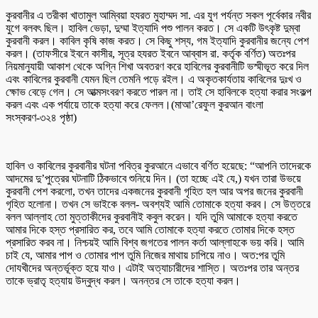
কুরবানীর এ তরীকা খাতামুল আম্বিয়া হযরত মুহাম্মদ সা. এর যুগ পর্যন্ত সকল পূর্বেকার নবীর
যুগে বলবৎ ছিল। হাবিল ভেড়া, দুম্মা ইত্যাদি পশু পালন করত। সে একটি উৎকৃষ্ট দুম্বা
কুরবানী করল। কাবিল কৃষি কাজ করত। সে কিছু শস্য, গম ইত্যাদি কুরবানীর জন্যে পেশ
করল। (তাফসীরে ইবনে কাসীর, সূত্র হযরত ইবনে আব্বাস রা. কর্তৃক বর্ণিত) অতঃপর
নিয়মানুযায়ী আকাশ থেকে অগ্নি শিখা অবতরণ করে হাবিলের কুরবানীটি ভস্মীভূত করে দিল
এবং কাবিলের কুরবানী যেমন ছিল তেমনি পড়ে রইল। এ অকৃতকার্যতায় কাবিলের দুঃখ ও
ক্ষোভ বেড়ে গেল। সে আত্মসংবরণ করতে পারল না। তাই সে হাবিলকে হত্যা করার সংকল্প
করল এবং এক পর্যায়ে তাকে হত্যা করে ফেলল।(মাআ’রেফুল কুরআন বাংলা
সংস্করণ-৩২৪ পৃষ্ঠা)
হাবিল ও কাবিলের কুরবানীর ঘটনা পবিত্র কুরআনে এভাবে বর্ণিত হয়েছে: “আপনি তাদেরকে
আদমের দু’পুত্রের ঘটনাটি ঠিকভাবে শুনিয়ে দিন। (তা হচ্ছে এই যে,) যখন তারা উভয়ে
কুরবানী পেশ করলো, তখন তাদের একজনের কুরবানী গৃহিত হল আর অপর জনের কুরবানী
গৃহিত হলোনা। তখন সে ভাইকে বলল- অবশ্যই আমি তোমাকে হত্যা করব। সে উত্তরে
বলল আল্লাহ তো মুত্তাকীদের কুরবানীই কবুল করেন। যদি তুমি আমাকে হত্যা করতে
আমার দিকে হস্ত প্রসারিত কর, তবে আমি তোমাকে হত্যা করতে তোমার দিকে হস্ত
প্রসারিত করব না। নিশ্চয়ই আমি বিশ্ব জগতের পালন কর্তা আল্লাহকে ভয় করি। আমি
চাই যে, আমার পাপ ও তোমার পাপ তুমি নিজের মাথায় চাপিয়ে নাও। অত:পর তুমি
দোযখীদের অন্তর্ভূক্ত হয়ে যাও। এটাই অত্যাচারীদের শাস্তি। অতঃপর তার অন্তর
তাকে ভ্রাতৃ হত্যায় উদ্বুদ্ধ করল। অনন্তর সে তাকে হত্যা করল।