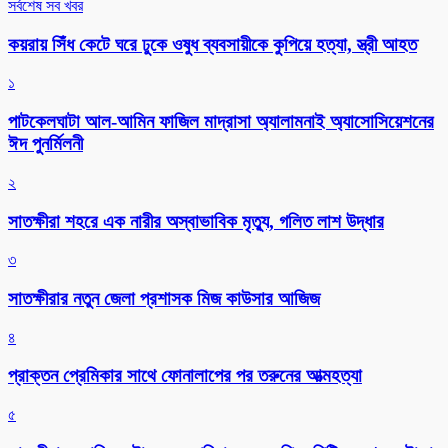
সর্বশেষ সব খবর
কয়রায় সিঁধ কেটে ঘরে ঢুকে ওষুধ ব্যবসায়ীকে কুপিয়ে হত্যা, স্ত্রী আহত
১
পাটকেলঘাটা আল-আমিন ফাজিল মাদ্রাসা অ্যালামনাই অ্যাসোসিয়েশনের
ঈদ পুনর্মিলনী
২
সাতক্ষীরা শহরে এক নারীর অস্বাভাবিক মৃত্যু, গলিত লাশ উদ্ধার
৩
সাতক্ষীরার নতুন জেলা প্রশাসক মিজ কাউসার আজিজ
৪
প্রাক্তন প্রেমিকার সাথে ফোনালাপের পর তরুনের আত্মহত্যা
৫