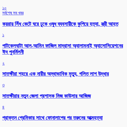
১০
সর্বশেষ সব খবর
কয়রায় সিঁধ কেটে ঘরে ঢুকে ওষুধ ব্যবসায়ীকে কুপিয়ে হত্যা, স্ত্রী আহত
১
পাটকেলঘাটা আল-আমিন ফাজিল মাদ্রাসা অ্যালামনাই অ্যাসোসিয়েশনের
ঈদ পুনর্মিলনী
২
সাতক্ষীরা শহরে এক নারীর অস্বাভাবিক মৃত্যু, গলিত লাশ উদ্ধার
৩
সাতক্ষীরার নতুন জেলা প্রশাসক মিজ কাউসার আজিজ
৪
প্রাক্তন প্রেমিকার সাথে ফোনালাপের পর তরুনের আত্মহত্যা