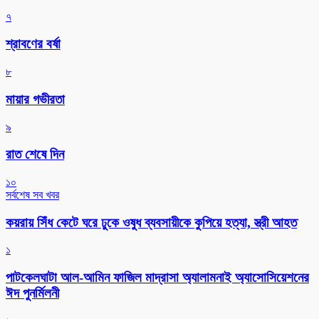
৭
শ্রাবণের বর্ষা
৮
মায়ার গভীরতা
৯
রাত শেষে দিন
১০
সর্বশেষ সব খবর
কয়রায় সিঁধ কেটে ঘরে ঢুকে ওষুধ ব্যবসায়ীকে কুপিয়ে হত্যা, স্ত্রী আহত
১
পাটকেলঘাটা আল-আমিন ফাজিল মাদ্রাসা অ্যালামনাই অ্যাসোসিয়েশনের
ঈদ পুনর্মিলনী