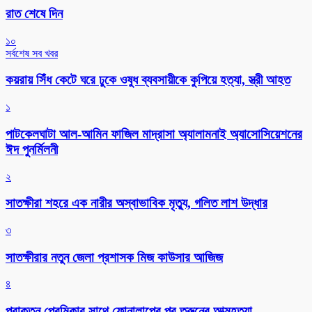
রাত শেষে দিন
১০
সর্বশেষ সব খবর
কয়রায় সিঁধ কেটে ঘরে ঢুকে ওষুধ ব্যবসায়ীকে কুপিয়ে হত্যা, স্ত্রী আহত
১
পাটকেলঘাটা আল-আমিন ফাজিল মাদ্রাসা অ্যালামনাই অ্যাসোসিয়েশনের
ঈদ পুনর্মিলনী
২
সাতক্ষীরা শহরে এক নারীর অস্বাভাবিক মৃত্যু, গলিত লাশ উদ্ধার
৩
সাতক্ষীরার নতুন জেলা প্রশাসক মিজ কাউসার আজিজ
৪
প্রাক্তন প্রেমিকার সাথে ফোনালাপের পর তরুনের আত্মহত্যা