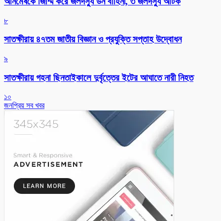
অনিমেষকে জিম্মি করে জলদস্যু ডন বাহিনী, ৩ জলদস্যু আটক
৮
সাতক্ষীরায় ৪৭তম জাতীয় বিজ্ঞান ও প্রযুক্তি সপ্তাহ উদ্বোধন
৯
সাতক্ষীরায় গহনা ছিনতাইকালে দুর্বৃত্তের ইটের আঘাতে নারী নিহত
১০
জনপ্রিয় সব খবর