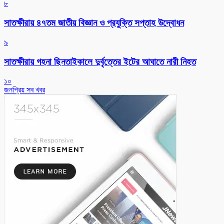
৮
সাতক্ষীরায় ৪৭তম জাতীয় বিজ্ঞান ও প্রযুক্তি সপ্তাহ উদ্বোধন
৯
সাতক্ষীরায় গহনা ছিনতাইকালে দুর্বৃত্তের ইটের আঘাতে নারী নিহত
১০
জনপ্রিয় সব খবর