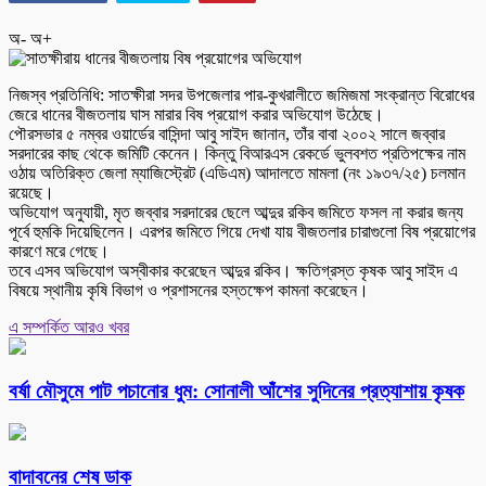
অ-
অ+
নিজস্ব প্রতিনিধি: সাতক্ষীরা সদর উপজেলার পার-কুখরালীতে জমিজমা সংক্রান্ত বিরোধের
জেরে ধানের বীজতলায় ঘাস মারার বিষ প্রয়োগ করার অভিযোগ উঠেছে।
পৌরসভার ৫ নম্বর ওয়ার্ডের বাসিন্দা আবু সাইদ জানান, তাঁর বাবা ২০০২ সালে জব্বার
সরদারের কাছ থেকে জমিটি কেনেন। কিন্তু বিআরএস রেকর্ডে ভুলবশত প্রতিপক্ষের নাম
ওঠায় অতিরিক্ত জেলা ম্যাজিস্ট্রেট (এডিএম) আদালতে মামলা (নং ১৯৩৭/২৫) চলমান
রয়েছে।
অভিযোগ অনুযায়ী, মৃত জব্বার সরদারের ছেলে আব্দুর রকিব জমিতে ফসল না করার জন্য
পূর্বে হুমকি দিয়েছিলেন। এরপর জমিতে গিয়ে দেখা যায় বীজতলার চারাগুলো বিষ প্রয়োগের
কারণে মরে গেছে।
তবে এসব অভিযোগ অস্বীকার করেছেন আব্দুর রকিব। ক্ষতিগ্রস্ত কৃষক আবু সাইদ এ
বিষয়ে স্থানীয় কৃষি বিভাগ ও প্রশাসনের হস্তক্ষেপ কামনা করেছেন।
এ সম্পর্কিত আরও খবর
বর্ষা মৌসুমে পাট পচানোর ধুম: সোনালী আঁশের সুদিনের প্রত্যাশায় কৃষক
বাদাবনের শেষ ডাক