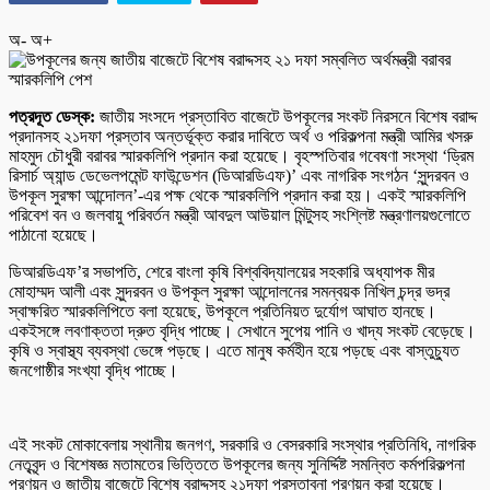
অ-
অ+
পত্রদূত ডেস্ক:
জাতীয় সংসদে প্রস্তাবিত বাজেটে উপকূলের সংকট নিরসনে বিশেষ বরাদ্দ
প্রদানসহ ২১দফা প্রস্তাব অন্তর্ভূক্ত করার দাবিতে অর্থ ও পরিকল্পনা মন্ত্রী আমির খসরু
মাহমুদ চৌধুরী বরাবর স্মারকলিপি প্রদান করা হয়েছে। বৃহস্পতিবার গবেষণা সংস্থা ‘ড্রিম
রিসার্চ অ্যান্ড ডেভেলপমেন্ট ফাউন্ডেশন (ডিআরডিএফ)’ এবং নাগরিক সংগঠন ‘সুন্দরবন ও
উপকূল সুরক্ষা আন্দোলন’-এর পক্ষ থেকে স্মারকলিপি প্রদান করা হয়। একই স্মারকলিপি
পরিবেশ বন ও জলবায়ু পরিবর্তন মন্ত্রী আবদুল আউয়াল মিন্টুসহ সংশ্লিষ্ট মন্ত্রণালয়গুলোতে
পাঠানো হয়েছে।
ডিআরডিএফ’র সভাপতি, শেরে বাংলা কৃষি বিশ্ববিদ্যালয়ের সহকারি অধ্যাপক মীর
মোহাম্মদ আলী এবং সুন্দরবন ও উপকূল সুরক্ষা আন্দোলনের সমন্বয়ক নিখিল চন্দ্র ভদ্র
স্বাক্ষরিত স্মারকলিপিতে বলা হয়েছে, উপকূলে প্রতিনিয়ত দুর্যোগ আঘাত হানছে।
একইসঙ্গে লবণাক্ততা দ্রুত বৃদ্ধি পাচ্ছে। সেখানে সুপেয় পানি ও খাদ্য সংকট বেড়েছে।
কৃষি ও স্বাস্থ্য ব্যবস্থা ভেঙ্গে পড়ছে। এতে মানুষ কর্মহীন হয়ে পড়ছে এবং বাস্তুচ্যুত
জনগোষ্ঠীর সংখ্যা বৃদ্ধি পাচ্ছে।
এই সংকট মোকাবেলায় স্থানীয় জনগণ, সরকারি ও বেসরকারি সংস্থার প্রতিনিধি, নাগরিক
নেতৃবৃন্দ ও বিশেষজ্ঞ মতামতের ভিত্তিতে উপকূলের জন্য সুনির্দ্দিষ্ট সমন্বিত কর্মপরিকল্পনা
প্রণয়ন ও জাতীয় বাজেটে বিশেষ বরাদ্দসহ ২১দফা প্রস্তাবনা প্রণয়ন করা হয়েছে।