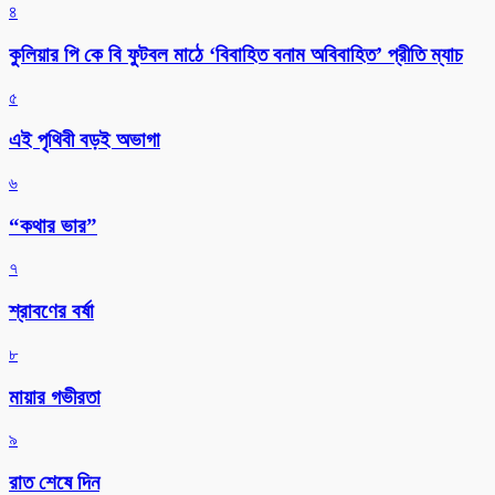
৪
কুলিয়ার পি কে বি ফুটবল মাঠে ‘বিবাহিত বনাম অবিবাহিত’ প্রীতি ম্যাচ
৫
এই পৃথিবী বড়ই অভাগা
৬
“কথার ভার”
৭
শ্রাবণের বর্ষা
৮
মায়ার গভীরতা
৯
রাত শেষে দিন