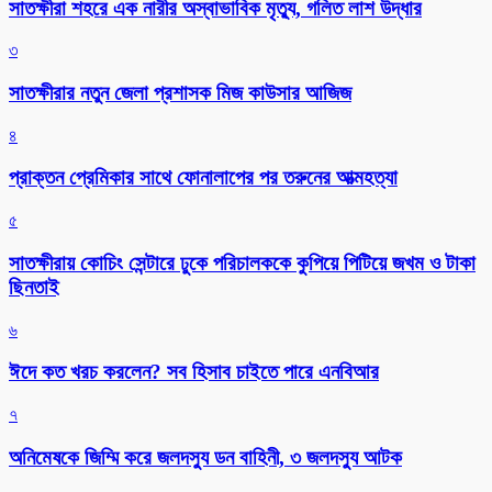
সাতক্ষীরা শহরে এক নারীর অস্বাভাবিক মৃত্যু, গলিত লাশ উদ্ধার
৩
সাতক্ষীরার নতুন জেলা প্রশাসক মিজ কাউসার আজিজ
৪
প্রাক্তন প্রেমিকার সাথে ফোনালাপের পর তরুনের আত্মহত্যা
৫
সাতক্ষীরায় কোচিং সেন্টারে ঢুকে পরিচালককে কুপিয়ে পিটিয়ে জখম ও টাকা
ছিনতাই
৬
ঈদে কত খরচ করলেন? সব হিসাব চাইতে পারে এনবিআর
৭
অনিমেষকে জিম্মি করে জলদস্যু ডন বাহিনী, ৩ জলদস্যু আটক