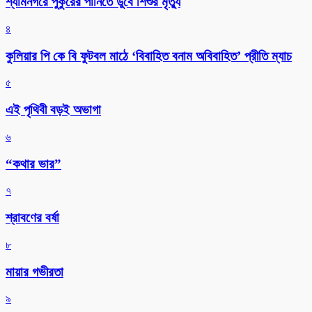
শ্যামনগরে পুকুরের পানিতে ডুবে শিশুর মৃত্যু
৪
কুলিয়ার পি কে বি ফুটবল মাঠে ‘বিবাহিত বনাম অবিবাহিত’ প্রীতি ম্যাচ
৫
এই পৃথিবী বড়ই অভাগা
৬
“কথার ভার”
৭
শ্রাবণের বর্ষা
৮
মায়ার গভীরতা
৯