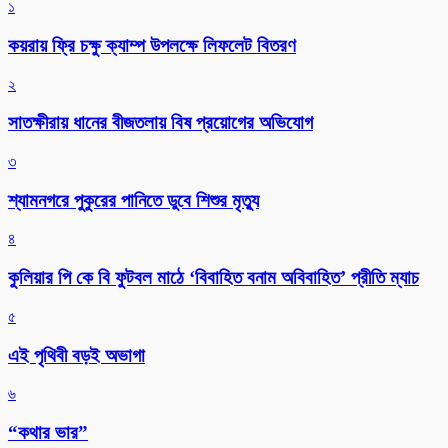
১
কয়রায় ফ্রি চক্ষু ক্যাম্প উপলক্ষে লিফলেট বিতরণ
২
সাতক্ষীরায় ধানের বীজতলায় বিষ প্রয়োগের অভিযোগ
৩
শ্যামনগরে পুকুরের পানিতে ডুবে শিশুর মৃত্যু
৪
কুলিয়ার পি কে বি ফুটবল মাঠে ‘বিবাহিত বনাম অবিবাহিত’ প্রীতি ম্যাচ
৫
এই পৃথিবী বড়ই অভাগা
৬
“কথার ভার”