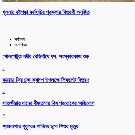
খুলনায় বইপড়া কর্মসূচির পুরস্কার বিতরণী অনুষ্ঠিত
সর্বশেষ
জনপ্রিয়
খোলপেটুয়া নদীর বেড়িবাঁধে ধস, সংস্কারকাজ শুরু
১
কয়রায় ফ্রি চক্ষু ক্যাম্প উপলক্ষে লিফলেট বিতরণ
২
সাতক্ষীরায় ধানের বীজতলায় বিষ প্রয়োগের অভিযোগ
৩
শ্যামনগরে পুকুরের পানিতে ডুবে শিশুর মৃত্যু