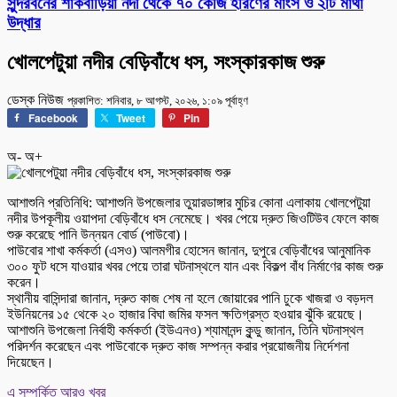
সুন্দরবনের শাকবাড়িয়া নদী থেকে ৭০ কেজি হরিণের মাংস ও ২টি মাথা
উদ্ধার
খোলপেটুয়া নদীর বেড়িবাঁধে ধস, সংস্কারকাজ শুরু
ডেস্ক নিউজ
প্রকাশিত: শনিবার, ৮ আগস্ট, ২০২৬, ১:০৯ পূর্বাহ্ণ
Facebook
Tweet
Pin
অ-
অ+
আশাশুনি প্রতিনিধি: আশাশুনি উপজেলার তুয়ারডাঙ্গার মুচির কোনা এলাকায় খোলপেটুয়া
নদীর উপকূলীয় ওয়াপদা বেড়িবাঁধে ধস নেমেছে। খবর পেয়ে দ্রুত জিওটিউব ফেলে কাজ
শুরু করেছে পানি উন্নয়ন বোর্ড (পাউবো)।
পাউবোর শাখা কর্মকর্তা (এসও) আলমগীর হোসেন জানান, দুপুরে বেড়িবাঁধের আনুমানিক
৩০০ ফুট ধসে যাওয়ার খবর পেয়ে তারা ঘটনাস্থলে যান এবং বিকল্প বাঁধ নির্মাণের কাজ শুরু
করেন।
স্থানীয় বাসিন্দারা জানান, দ্রুত কাজ শেষ না হলে জোয়ারের পানি ঢুকে খাজরা ও বড়দল
ইউনিয়নের ১৫ থেকে ২০ হাজার বিঘা জমির ফসল ক্ষতিগ্রস্ত হওয়ার ঝুঁকি রয়েছে।
আশাশুনি উপজেলা নির্বাহী কর্মকর্তা (ইউএনও) শ্যামানন্দ কুন্ডু জানান, তিনি ঘটনাস্থল
পরিদর্শন করেছেন এবং পাউবোকে দ্রুত কাজ সম্পন্ন করার প্রয়োজনীয় নির্দেশনা
দিয়েছেন।
এ সম্পর্কিত আরও খবর