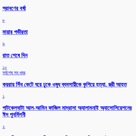
শ্রাবণের বর্ষা
৮
মায়ার গভীরতা
৯
রাত শেষে দিন
১০
সর্বশেষ সব খবর
কয়রায় সিঁধ কেটে ঘরে ঢুকে ওষুধ ব্যবসায়ীকে কুপিয়ে হত্যা, স্ত্রী আহত
১
পাটকেলঘাটা আল-আমিন ফাজিল মাদ্রাসা অ্যালামনাই অ্যাসোসিয়েশনের
ঈদ পুনর্মিলনী
২