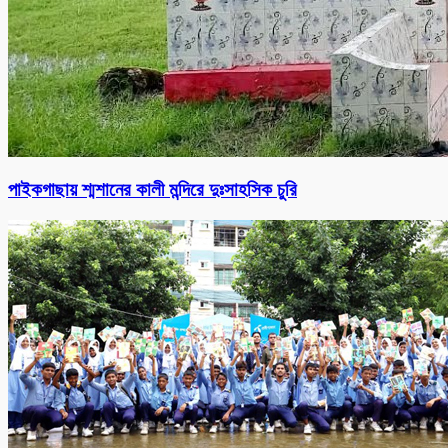
পাইকগাছায় শ্মশানের কালী মন্দিরে দুঃসাহসিক চুরি