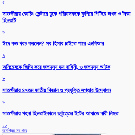
৫
সাতক্ষীরায় কোচিং সেন্টারে ঢুকে পরিচালককে কুপিয়ে পিটিয়ে জখম ও টাকা
ছিনতাই
৬
ঈদে কত খরচ করলেন? সব হিসাব চাইতে পারে এনবিআর
৭
অনিমেষকে জিম্মি করে জলদস্যু ডন বাহিনী, ৩ জলদস্যু আটক
৮
সাতক্ষীরায় ৪৭তম জাতীয় বিজ্ঞান ও প্রযুক্তি সপ্তাহ উদ্বোধন
৯
সাতক্ষীরায় গহনা ছিনতাইকালে দুর্বৃত্তের ইটের আঘাতে নারী নিহত
১০
জনপ্রিয় সব খবর