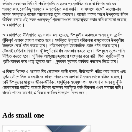
বর্তমান সরকারের নির্বাচনী প্রতিশ্রুতি সত্ত্বেও প্রস্তাবিত বাজেটে বিশেষ বরাদ্দের
প্রস্তাবসহ বেশকিছু প্রস্তাব অন্তর্ভূক্ত করা হয়নি। যা সংসদে বাজেট আলোচনায়
সংসদ সদস্যরাও বাজেট আলোচনায় তুলে ধরেছেন। বাজেট পাসের আগে উপকূলের জীবন-
জীবিকা রক্ষায় ওই সকল গুরুত্বপূর্ণ প্রস্তাবগুলো অন্তর্ভূক্ত করার দাবি জানানো হয়েছে
স্মারকলিপিতে।
স্মারকলিপিতে উল্লিখিত ২১ দফায় বলা হয়েছে, উপকূলীয় অঞ্চলকে জলবায়ু ও দুর্যোগ
ঝুঁকিপূর্ণ এলাকা ঘোষণা করতে হবে। সমন্বিত উন্নয়ন পরিকল্পনা বাস্তবায়নে উপকূলীয়
উন্নয়ন বোর্ড গঠন করতে হবে। পরিবেশবান্ধব ইকোনমিক জোন গঠন করতে হবে।
টেকসই বেড়িবাঁধ নির্মাণ ও ঝুঁকিপূর্ণ বেড়িবাঁধ সংস্কার করতে হবে। উপকূলে সুপেয় পানি
নিশ্চিত করতে হবে। ঘূর্ণিঝড় আশ্রয়কেন্দ্রগুলো সংস্কার করে নারী, শিশু, প্রতিবন্ধী ও
প্রবীণবান্ধব করে গড়ে তুলতে হবে। সুন্দরবন সুরক্ষায় কার্যকর পদক্ষেপ নিতে হবে।
এ বিষয়ে শিক্ষক ও গবেষক মীর মোহাম্মদ আলী বলেন, দীর্ঘমেয়াদী পরিকল্পনার অভাব এবং
দুর্গম ভৌগোলিক অবস্থানের কারণে প্রত্যন্ত এলাকা উন্নয়ন থেকে বঞ্চিত রয়েছে।
তাই উপকূলের মানুষের জীবন-জীবিকা, সামুদ্রিক মৎস্যসম্পদ সংরক্ষণ ও জলবায়ু ঝুঁকি
মোকাবেলায় জাতীয় বাজেটে বিশেষ বরাদ্দসহ সমন্বিত কর্মপরিকল্পনা এখন সময়ের দাবি।
বাজেট পাসের আগেই এ বিষয়ে কার্যকর উদ্যোগ নিতে হবে।
Ads small one