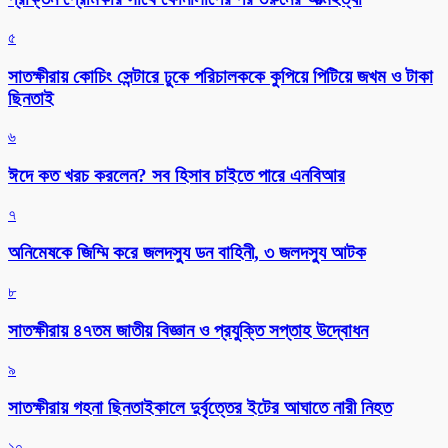
৫
সাতক্ষীরায় কোচিং সেন্টারে ঢুকে পরিচালককে কুপিয়ে পিটিয়ে জখম ও টাকা
ছিনতাই
৬
ঈদে কত খরচ করলেন? সব হিসাব চাইতে পারে এনবিআর
৭
অনিমেষকে জিম্মি করে জলদস্যু ডন বাহিনী, ৩ জলদস্যু আটক
৮
সাতক্ষীরায় ৪৭তম জাতীয় বিজ্ঞান ও প্রযুক্তি সপ্তাহ উদ্বোধন
৯
সাতক্ষীরায় গহনা ছিনতাইকালে দুর্বৃত্তের ইটের আঘাতে নারী নিহত
১০