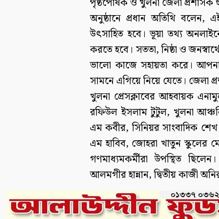
পৃষ্ঠপোষক ও খুলনা জেলা প্রশাসক হু
অনুষ্ঠানে প্রধান অতিথি বলেন,
উৎসাহিত হবে। ভূয়া তথ্য অনলাই
করতে হবে। সততা, নিষ্ঠা ও জনস্ব
ভালো কাজে সহায়তা করে। আপনাদ
সামনে এগিয়ে নিয়ে যেতে। জেলা প
খুলনা প্রেসক্লাবের আহবায়ক এনামু
রফিউল ইসলাম টুটুল, খুলনা আঞ্
এম কবীর, সিনিয়র সাংবাদিক শেখ 
এম হাবিব, জোহরা খাতুন স্কুলের মো
গণমাধ্যমকর্মীরা উপস্থিত ছিলেন।
আলমগীর হান্নান, দ্বিতীয় কাজী অনির