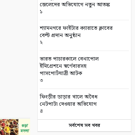
জেলেদের অভিযোগে নতুন আতঙ্ক
১
শ্যামনগরে ফাইটার ক্যারাতে ক্লাবের
বেল্ট প্রদান অনুষ্ঠান
২
ভারত পাচারকালে বেনাপোল
ইমিগ্রেশনে স্বর্ণেবারসহ
পাসপোর্টযাত্রী আটক
৩
ফিংড়ীর ডাড়ার খালে অবৈধ
নেটপাটা দেওয়ার অভিযোগ
৪
সর্বশেষ সব খবর
তালায় বিল থেকে যুবকের মৃতদেহ
উদ্ধার