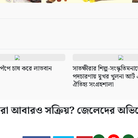
েঁপে চাষ করে লাভবান
সাতক্ষীরার শিল্প-সংস্কৃতিমনা
পদচারণায় মুখর খুলনা আর্ট
ঐতিহ্য সংগ্রহশালা
স্যুরা আবারও সক্রিয়? জেলেদের অভ