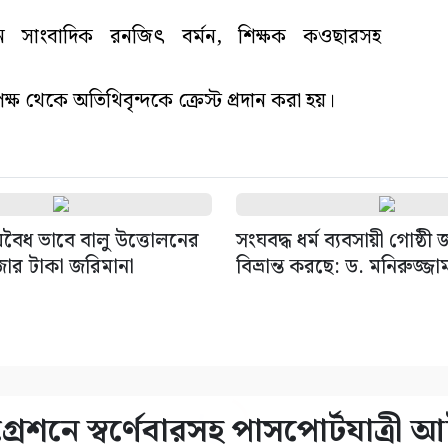
সাংবাদিক রনজিৎ বর্মন, শিক্ষক কওছারসহ
পক্ষ থেকে অতিথিবৃন্দকে ক্রেস্ট প্রদান করা হয়।
বৈধ ভাবে বালু উত্তোলনের
সংঘবদ্ধ ধর্ম ব্যবসায়ী গোষ্ঠী
জার টাকা জরিমানা
বিভ্রান্ত করছে: ড. মনিরুজ্জা
েশনে স্বর্ণেবারসহ পাসপোর্টযাত্রী 