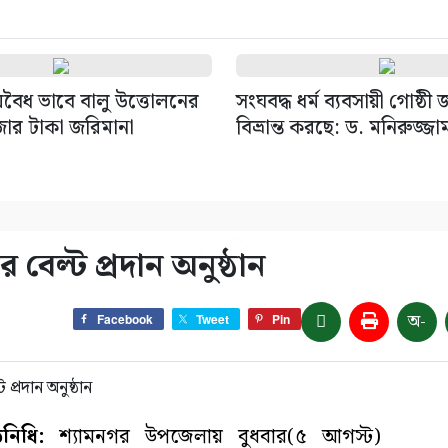
বৈধ ভাবে বালু উত্তোলনের
সংঘবদ্ধ ধর্ম ব্যবসায়ী গোষ্ঠী
জার টাকা জরিমানা
বিভ্রান্ত করছে: ড. মনিরুজ্জা
 বেল্ট প্রদান অনুষ্ঠান
অ-
Facebook
Tweet
Pin
িনিধি:
শ্যামনগর উপজেলায় বুধবার(৫ আগস্ট)