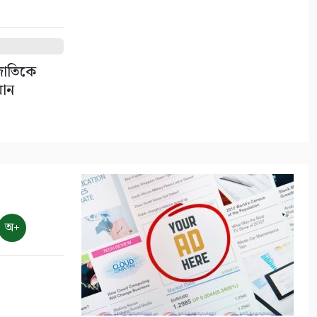
৭
সাতক্ষীরায় জুলাই গণঅভ্যুত্থানের
শহীদ পরিবার ও আহতদের মাঝে
 জাতিকে
সম্মানি প্রদান
মান
৮
নদী থেকে অবৈধ ভাবে বালু
উত্তোলনের দায়ে ৫০ হাজার টাকা
জরিমানা
৯
অ+
সাতক্ষীরায় জুলাই গণঅভ্যুত্থানের
দ্বিতীয় বার্ষিকী উপলক্ষে
জামায়াতের বিক্ষোভ মিছিল
১০