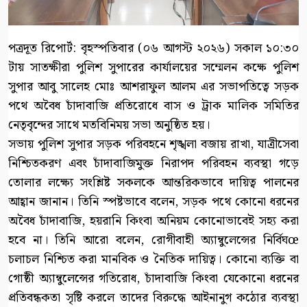
পত্রদূত রিপোর্ট: বৃহস্পতিবার (০৬ আগস্ট ২০২৬) সকাল ১০:৩০
টায় সাতক্ষীরা পুলিশ সুপারের কার্যালয়ের সম্মেলন কক্ষে পুলিশ
সুপার আবু সালেহ মোঃ আশরাফুল আলম এর সভাপতিত্বে সড়ক
পথে অবৈধ চাঁদাবাজি প্রতিরোধে বাস ও ট্রাক মালিক সমিতির
নেতৃবৃন্দের সাথে মতবিনিময় সভা অনুষ্ঠিত হয়।
সভায় পুলিশ সুপার সড়ক পরিবহনে শৃঙ্খলা বজায় রাখা, যাত্রীসেবা
নিশ্চিতকরণ এবং চাঁদাবাজিমুক্ত নিরাপদ পরিবহন ব্যবস্থা গড়ে
তোলার লক্ষ্যে সংশ্লিষ্ট সকলকে আন্তরিকভাবে দায়িত্ব পালনের
আহ্বান জানান। তিনি স্পষ্টভাবে বলেন, সড়ক পথে কোনো ধরনের
অবৈধ চাঁদাবাজি, হয়রানি কিংবা অনিয়ম কোনোভাবেই সহ্য করা
হবে না। তিনি আরো বলেন, রোগীবাহী অ্যাম্বুলেন্সের নির্বিঘœ
চলাচল নিশ্চিত করা মানবিক ও নৈতিক দায়িত্ব। কোনো ব্যক্তি বা
গোষ্ঠী অ্যাম্বুলেন্সের গতিরোধ, চাঁদাবাজি কিংবা যেকোনো ধরনের
প্রতিবন্ধকতা সৃষ্টি করলে তাদের বিরুদ্ধে আইনানুগ কঠোর ব্যবস্থা