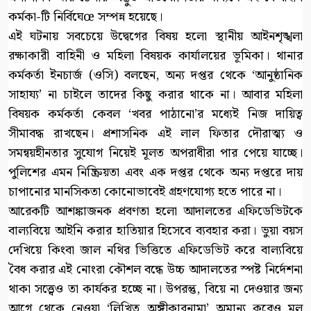
কর্মকা-টি নির্বিঘেœ সম্পন্ন হয়েছে।
এই ঘটনায় সবচেয়ে উদ্বেগের বিষয় হলো স্থানীয় আইনশৃঙ্খলা
রক্ষাকারী বাহিনী ও মহিলা বিষয়ক কার্যালয়ের ভূমিকা। থানার
কর্মকর্তা ইনচার্জ (ওসি) বলছেন, অন্য দপ্তর থেকে ‘আনুষ্ঠানিক
সাহায্য’ না চাইলে তাদের কিছু করার থাকে না। আবার মহিলা
বিষয়ক কর্মকর্তা কেবল ‘খবর পাঠানো’র মধ্যেই নিজ দায়িত্ব
সীমাবদ্ধ রাখছেন। প্রশাসনিক এই লাল ফিতার দৌরাত্ম্য ও
সমন্বয়হীনতার সুযোগ নিয়েই মূলত অপরাধীরা পার পেয়ে যাচ্ছে।
পুলিশের এমন নিষ্ক্রিয়তা এবং এক দপ্তর থেকে অন্য দপ্তরে দায়
চাপানোর মানসিকতা কোনোভাবেই গ্রহণযোগ্য হতে পারে না।
আরেকটি আশঙ্কাজনক প্রবণতা হলো আদালতের এফিডেভিটকে
বাল্যবিয়ে আইনি করার হাতিয়ার হিসেবে ব্যবহার করা। ভুয়া বয়স
দেখিয়ে কিংবা জাল নথির ভিত্তিতে এফিডেভিট করে বাল্যবিয়ে
বৈধ করার এই নোংরা কৌশল বন্ধে উচ্চ আদালতের স্পষ্ট নির্দেশনা
থাকা সত্ত্বেও তা কার্যকর হচ্ছে না। উপরন্তু, বিয়ে না দেওয়ার জন্য
আগে থেকে নেওয়া ‘লিখিত অঙ্গীকারনামা’ অমান্য করেও মূল