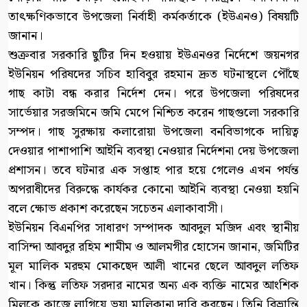
তাৎক্ষণিকভাবে উপজেলা নির্বাহী কর্মকর্তাকে (ইউএনও) বিষয়টি
জানান।
শুক্রবার সরকারি ছুটির দিন হওয়ায় ইউএনওর নির্দেশে জয়নগর
ইউনিয়ন পরিষদের সচিব হাবিবুর রহমান দ্রুত ঘটনাস্থলে পৌঁছে
গাছ কাটা বন্ধ করার নির্দেশ দেন। পরে উপজেলা পরিষদের
সার্ভেয়ার সরজমিনে জমি মেপে নিশ্চিত করেন গাছগুলো সরকারি
সম্পদ। গাছ সুরক্ষায় কলারোয়া উপজেলা বনবিভাগকে দায়িত্ব
দেওয়ার পাশাপাশি আইনি ব্যবস্থা নেওয়ার নির্দেশনা দেয় উপজেলা
প্রশাসন। তবে ঘটনার এক সপ্তাহ পার হয়ে গেলেও এখন পর্যন্ত
অপরাধীদের বিরুদ্ধে কার্যকর কোনো আইনি ব্যবস্থা নেওয়া হয়নি
বলে ক্ষোভ প্রকাশ করেছেন সচেতন এলাকাবাসী।
ইউনিয়ন বিএনপির সাধারণ সম্পাদক আবদুল মজিদ এবং স্থানীয়
বাসিন্দা আবদুর রহিম শামীম ও আলমগীর হোসেন জানান, জমিটির
মূল মালিক মরহুম মোকছেদ আলী খানের ছেলে আবদুল লতিফ
খান। কিন্তু লতিফ সরদার নামের অন্য এক ব্যক্তি নামের আংশিক
মিলকে কাজে লাগিয়ে ভুয়া মালিকানা দাবি করছেন। তিনি বিভ্রান্তি