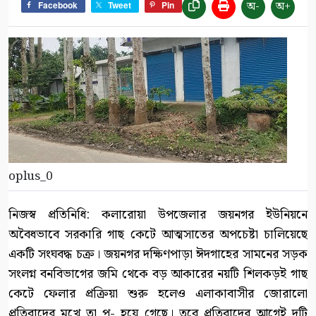
অ-
অ+
Facebook
Tweet
Pin
oplus_0
নিজস্ব প্রতিনিধি: কলারোয়া উপজেলার জয়নগর ইউনিয়নে
অবৈধভাবে সরকারি গাছ কেটে আত্মসাতের অপচেষ্টা চালিয়েছে
একটি সংঘবদ্ধ চক্র। জয়নগর দক্ষিণপাড়া ঈদগাহের সামনের সড়ক
সংলগ্ন বনবিভাগের জমি থেকে বড় আকারের নয়টি শিলকড়ই গাছ
কেটে ফেলার প্রক্রিয়া শুরু হলেও এলাকাবাসীর জোরালো
প্রতিবাদের মুখে তা প- হয়ে গেছে। তবে প্রতিবাদের আগেই দুটি