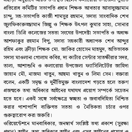
প্রতিরোধ কমিটির সভাপতি প্রধান শিক্ষক আখতার আসাদুজ্জামান
চান্দু, সহ-সভাপতি কাজী শামসুর রহমান, সদস্য সাংবাদিক শেখ
জুলফিকারুজ্জামান জিল্লু ও শিক্ষক উৎপল কুমার সাহা, সোনার
বাংলা ডিগ্রি কলেজের সততা সংঘের উপদেষ্টা সভাপতি ও অধ্যক্ষ
আশফাকুর রহমান বিপু, সদস্য সহকারী অধ্যাপক শেখ আব্দুর
রহিম এবং ক্রীড়া শিক্ষক মো. জাকির হোসেন মাহমুদ, অভিভাবক
সদস্য মাওলানা গোলাম কবির, দ্য কার্টার সেন্টার সাতক্ষীরার সদর,
তালা, আশাশুনি ও কলারোয়া উপজেলা ফ্যাসিলিটেটর জাহিদা
জাহান মৌ, নাজমা খাতুন, আছমা খাতুন ও লিমা সেন। বক্তারা
বলেন, একটি সমৃদ্ধ ও দুর্নীতিমুক্ত বাংলাদেশ গড়তে হলে তরুণ
প্রজন্মকে তথ্য অধিকার আইনের যথাযথ প্রয়োগ সম্পর্কে সচেতন
হতে হবে। একই সঙ্গে সর্বক্ষেত্রে স্বচ্ছতা ও জবাবদিহিতা নিশ্চিত
করার পাশাপাশি ব্যক্তিগত সততা ও নৈতিকতা চর্চার ওপর
গুরুত্বারোপ করা জরুরি।
ওরিয়েন্টেশনে মানবাধিকার, জনস্বার্থ সংশ্লিষ্ট তথ্য প্রকাশ (সুরক্ষা
প্রদান) আইন, তথ্য অধিকার আইন এবং এসব আইনের প্রয়োগ ও