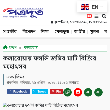
EN
বৃহস্পতিবার, ৬ আগস্ট ২০২৬, ২১ শ্রাবণ ১৪৩৩
সাতক্ষীরা
বিনোদন
শিক্ষা
খেলাধুলা
জাতীয়
খুলনা
যশ
প্রচ্ছদ
কলারোয়া
কলারোয়ায় ফসলি জমির মাটি বিক্রির
মহোৎসব
ডেস্ক নিউজ
প্রকাশিত: রবিবার, ২৬ এপ্রিল, ২০২৬, ১১:৩৫ অপরাহ্ণ
অ-
অ+
Facebook
Tweet
Pin