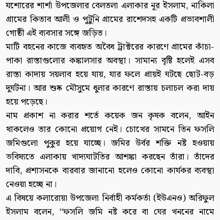
যশোরের শার্শা উপজেলার বেলতলা এলাকার নূর ইসলাম, নাকিলা
গ্রামের কিতাব আলী ও পুটুনি গ্রামের রাশেদসহ একটি প্রভাবশালী
গোষ্ঠী এই ব্যবসার সঙ্গে জড়িত।
মাটি বহনের কাজে ব্যবহৃত অবৈধ ট্রাক্টরের কারণে গ্রামের কাঁচা-
পাকা রাস্তাগুলোর কঙ্কালসার অবস্থা। সামান্য বৃষ্টি হলেই এসব
রাস্তা কাদায় সয়লাব হয়ে যায়, যার ফলে প্রায়ই ঘটছে ছোট-বড়
দুর্ঘটনা। আর শুষ্ক মৌসুমে ধুলার কারণে রাস্তায় চলাচল করা দায়
হয়ে পড়েছে।
নাম প্রকাশ না করার শর্তে কয়েক জন কৃষক বলেন, আইন
থাকলেও তার কোনো প্রয়োগ নেই। চোখের সামনে তিন ফসলি
জমিগুলো পুকুর হয়ে যাচ্ছে। জমির উর্বর শক্তি নষ্ট হওয়ায়
ভবিষ্যতে এলাকায় খাদ্যঘাটতির আশঙ্কা করছেন তাঁরা। তাঁদের
দাবি, প্রশাসনকে বারবার জানানো হলেও কোনো কার্যকর ব্যবস্থা
নেওয়া হচ্ছে না।
এ বিষয়ে কলারোয়া উপজেলা নির্বাহী কর্মকর্তা (ইউএনও) অরিফুল
ইসলাম বলেন, “ফসলি জমি নষ্ট করে বা ঘের খননের নামে