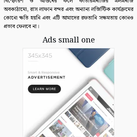
বিস্ফোরণ ও আগুনের ফলে কাতারএনার্জির এলএনজি
অবকাঠামো, রাস লাফান বন্দর এবং অন্যান্য লজিস্টিক কার্যক্রমের
কোনো ক্ষতি হয়নি এবং এটি আমাদের রফতানি সক্ষমতায় কোনও
প্রভাব ফেলবে না।
Ads small one