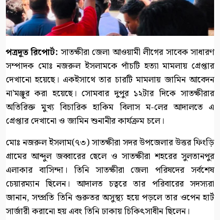
পত্রদূত রিপোর্ট:
সাতক্ষীরা জেলা আওয়ামী লীগের সাবেক সাধারণ
সম্পাদক মোঃ নজরুল ইসলামকে পাঁচটি হত্যা মামলায় গ্রেপ্তার
দেখানো হয়েছে। একইসাথে তার চারটি মামলায় জামিন আবেদন
না’মঞ্জুর করা হয়েছে। সোমবার দুপুর ১২টার দিকে সাতক্ষীরার
অতিরিক্ত মুখ্য বিচারিক হাকিম বিলাস ম-লের আদালতে এ
গ্রেপ্তার দেখানো ও জামিন শুনানীর কার্যক্রম চলে।
মোঃ নজরুল ইসলাম(৭৩) সাতক্ষীরা সদর উপজেলার উত্তর ফিংড়ি
গ্রামের আব্দুল জব্বারের ছেলে ও সাতক্ষীরা শহরের সুলতানপুর
এলাকার বাসিন্দা। তিনি সাতক্ষীরা জেলা পরিষদের সর্বশেষ
চেয়ারম্যান ছিলেন। আদালত চত্বরে তার পরিবারের সদস্যরা
জানান, সম্প্রতি তিনি গুরুতর অসুস্থ্য হয়ে পড়লে তার ওপেন হার্ট
সার্জারী করানো হয় এবং তিনি ঢাকায় চিকিৎসাধীন ছিলেন।