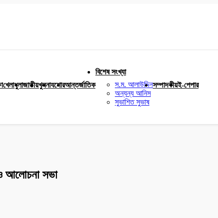
বিশেষ সংখ্যা
স.ম. আলাউদ্দিন
ষা
খেলাধুলা
জাতীয়
খুলনা
যশোর
আন্তর্জাতিক
সম্পাদকীয়
ই-পেপার
অন্যন্য আনিস
সুভাশিত সুভাষ
ম ও আলোচনা সভা