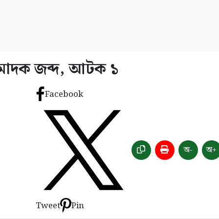
 মাদক জব্দ, আটক ১
Facebook
অ-
অ+
Tweet
Pin