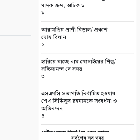
মাদক জব্দ, আটক ১
১
আরামপ্রিয় প্রাণী বিড়াল/ প্রকাশ
ঘোষ বিধান
২
হারিয়ে যাচ্ছে নাম খোদাইয়ের শিল্প/
সচ্চিদানন্দ দে সদয়
৩
এসএমসি সভাপতি নির্বাচিত হওয়ায়
শেখ সিদ্দিকুর রহমানকে সংবর্ধনা ও
অভিনন্দন
৪
পাইকগাছায় বিলুপ্তির পথে বর্ষার
সর্বশেষ সব খবর