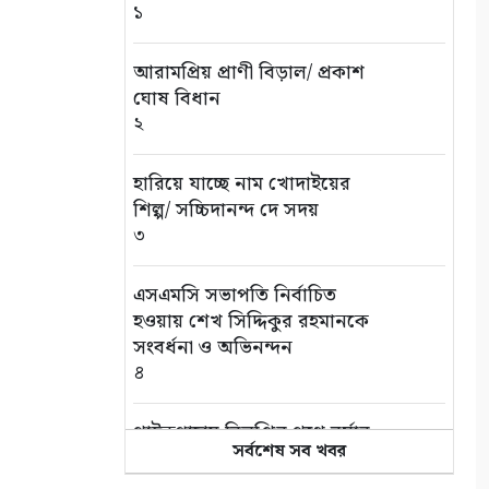
১
আরামপ্রিয় প্রাণী বিড়াল/ প্রকাশ
ঘোষ বিধান
২
হারিয়ে যাচ্ছে নাম খোদাইয়ের
শিল্প/ সচ্চিদানন্দ দে সদয়
৩
এসএমসি সভাপতি নির্বাচিত
হওয়ায় শেখ সিদ্দিকুর রহমানকে
সংবর্ধনা ও অভিনন্দন
৪
পাইকগাছায় বিলুপ্তির পথে বর্ষার
সর্বশেষ সব খবর
কদম ফুল
৫