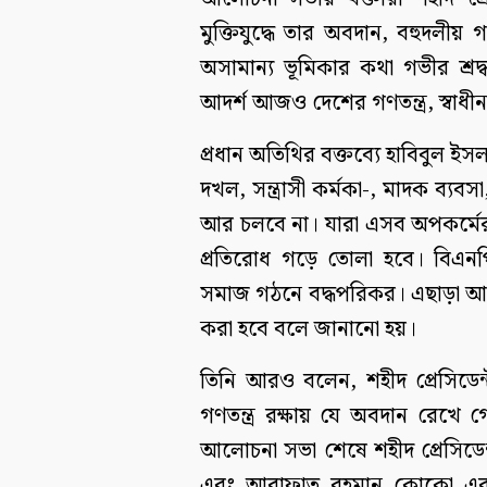
মুক্তিযুদ্ধে তার অবদান, বহুদলীয় গণ
অসামান্য ভূমিকার কথা গভীর শ্রদ
আদর্শ আজও দেশের গণতন্ত্র, স্বাধ
প্রধান অতিথির বক্তব্যে হাবিবুল ই
দখল, সন্ত্রাসী কর্মকা-, মাদক ব্যব
আর চলবে না। যারা এসব অপকর্মের 
প্রতিরোধ গড়ে তোলা হবে। বিএনপ
সমাজ গঠনে বদ্ধপরিকর। এছাড়া আগত 
করা হবে বলে জানানো হয়।
তিনি আরও বলেন, শহীদ প্রেসিডেন্
গণতন্ত্র রক্ষায় যে অবদান রেখে গ
আলোচনা সভা শেষে শহীদ প্রেসিডেন্ট
এবং আরাফাত রহমান কোকো এর 