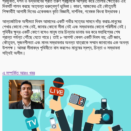
প্রযুক্তি, দর্শন ও উদ্ভাবনের প্রতি তরুণ প্রজন্মকে আগ্রহী করে তোলার ক্ষেত্রেও এই
দিবসটি পালন করছে অত্যন্ত গুরুত্বপূর্ণ ভূমিকা। কারণ, আজকের এই কৌতূহলী
শিক্ষার্থীই আগামী দিনের একেকজন কৃতি বিজ্ঞানী, দার্শনিক, গবেষক কিংবা উদ্ভাবক।
আন্তর্জাতিক অসীমতা দিবস আমাদের একটি গভীর সত্যের সামনে দাঁড় করায়-মানুষের
শেখার কোনো শেষ নেই, জানার কোনো সীমা নেই এবং সম্ভাবনার কোনো পরিসীমা নেই।
পৃথিবীর ক্ষুদ্র একটি কোণে বসেও মানুষ তার চিন্তার ডানায় ভর করে মহাবিশ্বের শেষ
প্রান্ত পর্যন্ত পৌঁছে যেতে পারে। তাই ৮ আগস্ট কেবল একটি দিবস নয়; এটি জ্ঞান,
কৌতূহল, সৃজনশীলতা এবং মানব সম্ভাবনার অনন্ত যাত্রাকে সম্মান জানানোর এক অনন্য
উপলক্ষ। আমরা সীমাবদ্ধ পৃথিবীতে বাস করলেও মানুষের স্বপ্ন, চিন্তা ও সম্ভাবনা
সত্যিই অসীম।
এ সম্পর্কিত আরও খবর