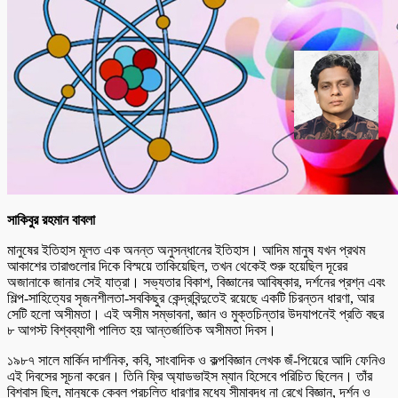
সাকিবুর রহমান বাবলা
মানুষের ইতিহাস মূলত এক অনন্ত অনুসন্ধানের ইতিহাস। আদিম মানুষ যখন প্রথম
আকাশের তারাগুলোর দিকে বিস্ময়ে তাকিয়েছিল, তখন থেকেই শুরু হয়েছিল দূরের
অজানাকে জানার সেই যাত্রা। সভ্যতার বিকাশ, বিজ্ঞানের আবিষ্কার, দর্শনের প্রশ্ন এবং
শিল্প-সাহিত্যের সৃজনশীলতা-সবকিছুর কেন্দ্রবিন্দুতেই রয়েছে একটি চিরন্তন ধারণা, আর
সেটি হলো অসীমতা। এই অসীম সম্ভাবনা, জ্ঞান ও মুক্তচিন্তার উদযাপনেই প্রতি বছর
৮ আগস্ট বিশ্বব্যাপী পালিত হয় আন্তর্জাতিক অসীমতা দিবস।
১৯৮৭ সালে মার্কিন দার্শনিক, কবি, সাংবাদিক ও কল্পবিজ্ঞান লেখক জঁ-পিয়েরে আদি ফেনিও
এই দিবসের সূচনা করেন। তিনি ফ্রি অ্যাডভাইস ম্যান হিসেবে পরিচিত ছিলেন। তাঁর
বিশ্বাস ছিল, মানুষকে কেবল প্রচলিত ধারণার মধ্যে সীমাবদ্ধ না রেখে বিজ্ঞান, দর্শন ও