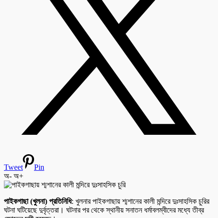
Tweet
Pin
অ-
অ+
পাইকগাছা (খুলনা) প্রতিনিধি
: খুলনার পাইকগাছায় শ্মশানের কালী মন্দিরে দুঃসাহসিক চুরির
ঘটনা ঘটিয়েছে দুর্বৃত্তরা। ঘটনার পর থেকে স্থানীয় সনাতন ধর্মাবলম্বীদের মধ্যে তীব্র