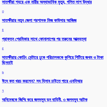
সাতক্ষীরা শহরে এক নারীর অস্বাভাবিক মৃত্যু, গলিত লাশ উদ্ধার
৩
সাতক্ষীরার নতুন জেলা প্রশাসক মিজ কাউসার আজিজ
৪
প্রাক্তন প্রেমিকার সাথে ফোনালাপের পর তরুনের আত্মহত্যা
৫
সাতক্ষীরায় কোচিং সেন্টারে ঢুকে পরিচালককে কুপিয়ে পিটিয়ে জখম ও টাকা
ছিনতাই
৬
ঈদে কত খরচ করলেন? সব হিসাব চাইতে পারে এনবিআর
৭
অনিমেষকে জিম্মি করে জলদস্যু ডন বাহিনী, ৩ জলদস্যু আটক