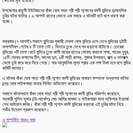
ক্ষোভের সৃষ্টি হয়েছে।
উপজেলার রাড়ুলী ইউনিয়ানের বাঁকা ঘোষ পাড়া শ্রী শ্রী শ্মশানের কালী মন্দিরে দুঃসাহসিক
চুরির ঘটনা ঘটেছে। ৬ আগস্ট রাতের কোনো এক সময়ে এ ঘটনাটি ঘটে বলে ধারণা করা
হচ্ছে।
শুক্রবার (৭ আগস্ট) সকালে মুন্দিরের পূজারী দেবলা ঘোষ মন্দিরে এসে দেখে মন্দিরের দুইটি
কলাপসিবল গেটের ৪ টি তালা নেই। ভিতরে ঢুকে দেখে সব ছড়ানো ছিটানো। চোরেরা
মন্দিরের ৭টি তালা কেটে মন্দিরে ঢুকে কালী মায়ের হাতের সোনায় বাধানো শাখা, পায়ের নুপুর,
১৫টি সোনার কপালের টিপ, কানের দুল, ৬টি শাড়ী কাপড়, পূজার উপকরণ, বাক্স ও দানবাক্স
ভেঙ্গে চুরি করে করে নিয়ে গেছে। যার আনুমানিক মূল্য প্রায় এক লক্ষ টাকা হবে বলে মন্দির
কমিটি জানায়।
এ ঘটনায় বাঁকা ঘোষ পাড়া শ্রী শ্রী শ্মশান কালী মন্দিরের সাধারণ সম্পাদক অধ্যাপক মানিক
চন্দ্র ঘোষ পাইকগাছা থানায় লিখিত অভিযোগ করেছেন।
সকালে ঘটনাস্থাল বাঁকা ঘোষ পাড়া শ্রী শ্রী শ্মশানের কালী মন্দির পরিদর্শন করেছেন,
সহকারী পুলিশ সুপার (ডি-সার্কেল) মোঃ আমির হামজা ও পাইকগাছা থানা অফিসার ইনচার্জ
শেখ আউয়াল কবির। বাঁকা শ্রী শ্রী শ্মশান কালী মন্দিরের ভক্তরা এই চুরির ঘটনা নিয়ে
গভীর উদ্বেগ প্রকাশ করেছেন।
এ সম্পর্কিত আরও খবর