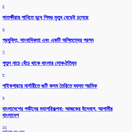
৫
সাতক্ষীরায় পানিতে ডুবে শিশুর মৃত্যু বেড়েই চলেছে
৬
প্রযুক্তি, সাংবাদিকতা এবং একটি অস্তিত্বের প্রশ্ন
৭
পুতুল নাচে বেঁচে থাকে বাংলার লোকঐতিহ্য
৮
পাইকগাছায় নার্সারীতে গুটি কলম তৈরিতে ব্যস্ত শ্রমিক
৯
বাংলাদেশের পর্যটনের মহাপরিকল্পনা: আজকের উদ্যোগ, আগামীর
বাংলাদেশ
১০
সর্বশেষ সব খবর