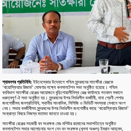
শ্যামনগর প্রতিনিধি:
ইউনেস্কোর উদ্যোগে পশ্চিম সুন্দরবনের সাতক্ষীরা রেঞ্জকে
‘বায়োস্ফিয়ার রিজার্ভ’ ঘোষণার লক্ষ্যে কনসালটেশন সভা অনুষ্ঠিত হয়েছে। পশ্চিম
বনবিভাগ সাতক্ষীরা রেঞ্জের আয়োজনে বুড়িগোয়ালীনিস্থ রেঞ্জ কার্যালয়ে গতকাল সকালে
গুরুত্বপুর্ণ ঐ সভা অনুষ্ঠিত হয়। সুন্দরবনের উপর নির্ভরশীল বনজীবী, নানা শ্রেণী পেশার
জনগোষ্ঠীসহ জনপ্রতিনিধি, স্থানীয় সাংবাদিক, সিপিজি ও ভিডিটি সদস্যরা সেখানে অংশ
নেয়। সভায় বনজীবীসহ সুন্দরবনের উপর নির্ভরশীল জনগোষ্ঠীর কাছে ‘বায়োস্ফিয়ার রিজার্ভ’
সংক্রান্ত বিষয়ে নিজস্ব মতামত জানতে চাওয়া হয়।
সাতক্ষীরা রেঞ্জের সহকারী বন সংরক্ষক মোঃ মশিউর রহমানের সভাপতিত্বে অনুষ্ঠিত
কনসালটেশন সভার আলোচনায় অংশ নেন বন সংরক্ষক (খুলনা অঞ্চল) ইমরান আহমেদ,