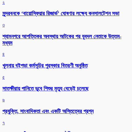
২
সুন্দরবনকে ‘বায়োস্ফিয়ার রিজার্ভ’ ঘোষণার লক্ষ্যে কনসালটেশন সভা
৩
শ্যামনগরে আপত্তিকর অবস্থায় আটকের পর যুবদল নেতাকে উত্তম-
মধ্যম
৪
খুলনায় বইপড়া কর্মসূচির পুরস্কার বিতরণী অনুষ্ঠিত
৫
সাতক্ষীরায় পানিতে ডুবে শিশুর মৃত্যু বেড়েই চলেছে
৬
প্রযুক্তি, সাংবাদিকতা এবং একটি অস্তিত্বের প্রশ্ন
৭