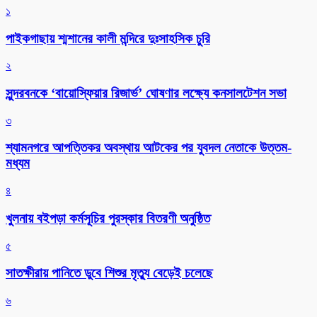
১
পাইকগাছায় শ্মশানের কালী মন্দিরে দুঃসাহসিক চুরি
২
সুন্দরবনকে ‘বায়োস্ফিয়ার রিজার্ভ’ ঘোষণার লক্ষ্যে কনসালটেশন সভা
৩
শ্যামনগরে আপত্তিকর অবস্থায় আটকের পর যুবদল নেতাকে উত্তম-
মধ্যম
৪
খুলনায় বইপড়া কর্মসূচির পুরস্কার বিতরণী অনুষ্ঠিত
৫
সাতক্ষীরায় পানিতে ডুবে শিশুর মৃত্যু বেড়েই চলেছে
৬