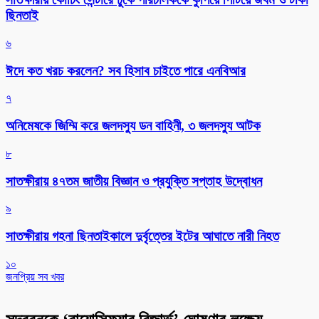
ছিনতাই
৬
ঈদে কত খরচ করলেন? সব হিসাব চাইতে পারে এনবিআর
৭
অনিমেষকে জিম্মি করে জলদস্যু ডন বাহিনী, ৩ জলদস্যু আটক
৮
সাতক্ষীরায় ৪৭তম জাতীয় বিজ্ঞান ও প্রযুক্তি সপ্তাহ উদ্বোধন
৯
সাতক্ষীরায় গহনা ছিনতাইকালে দুর্বৃত্তের ইটের আঘাতে নারী নিহত
১০
জনপ্রিয় সব খবর