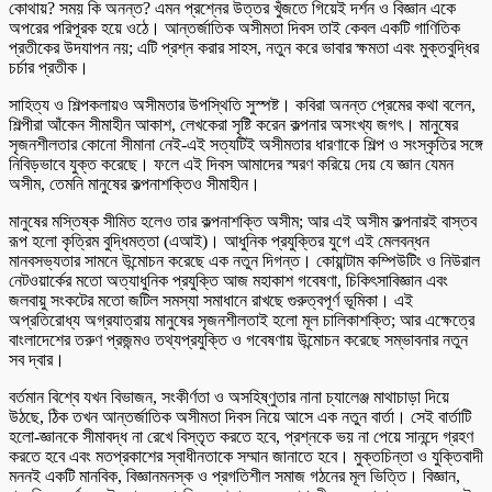
কোথায়? সময় কি অনন্ত? এমন প্রশ্নের উত্তর খুঁজতে গিয়েই দর্শন ও বিজ্ঞান একে
অপরের পরিপূরক হয়ে ওঠে। আন্তর্জাতিক অসীমতা দিবস তাই কেবল একটি গাণিতিক
প্রতীকের উদযাপন নয়; এটি প্রশ্ন করার সাহস, নতুন করে ভাবার ক্ষমতা এবং মুক্তবুদ্ধির
চর্চার প্রতীক।
সাহিত্য ও শিল্পকলায়ও অসীমতার উপস্থিতি সুস্পষ্ট। কবিরা অনন্ত প্রেমের কথা বলেন,
শিল্পীরা আঁকেন সীমাহীন আকাশ, লেখকেরা সৃষ্টি করেন কল্পনার অসংখ্য জগৎ। মানুষের
সৃজনশীলতার কোনো সীমানা নেই-এই সত্যটিই অসীমতার ধারণাকে শিল্প ও সংস্কৃতির সঙ্গে
নিবিড়ভাবে যুক্ত করেছে। ফলে এই দিবস আমাদের স্মরণ করিয়ে দেয় যে জ্ঞান যেমন
অসীম, তেমনি মানুষের কল্পনাশক্তিও সীমাহীন।
মানুষের মস্তিষ্ক সীমিত হলেও তার কল্পনাশক্তি অসীম; আর এই অসীম কল্পনারই বাস্তব
রূপ হলো কৃত্রিম বুদ্ধিমত্তা (এআই)। আধুনিক প্রযুক্তির যুগে এই মেলবন্ধন
মানবসভ্যতার সামনে উন্মোচন করেছে এক নতুন দিগন্ত। কোয়ান্টাম কম্পিউটিং ও নিউরাল
নেটওয়ার্কের মতো অত্যাধুনিক প্রযুক্তি আজ মহাকাশ গবেষণা, চিকিৎসাবিজ্ঞান এবং
জলবায়ু সংকটের মতো জটিল সমস্যা সমাধানে রাখছে গুরুত্বপূর্ণ ভূমিকা। এই
অপ্রতিরোধ্য অগ্রযাত্রায় মানুষের সৃজনশীলতাই হলো মূল চালিকাশক্তি; আর এক্ষেত্রে
বাংলাদেশের তরুণ প্রজন্মও তথ্যপ্রযুক্তি ও গবেষণায় উন্মোচন করেছে সম্ভাবনার নতুন
সব দ্বার।
বর্তমান বিশ্বে যখন বিভাজন, সংকীর্ণতা ও অসহিষ্ণুতার নানা চ্যালেঞ্জ মাথাচাড়া দিয়ে
উঠছে, ঠিক তখন আন্তর্জাতিক অসীমতা দিবস নিয়ে আসে এক নতুন বার্তা। সেই বার্তাটি
হলো-জ্ঞানকে সীমাবদ্ধ না রেখে বিস্তৃত করতে হবে, প্রশ্নকে ভয় না পেয়ে সানন্দে গ্রহণ
করতে হবে এবং মতপ্রকাশের স্বাধীনতাকে সম্মান জানাতে হবে। মুক্তচিন্তা ও যুক্তিবাদী
মননই একটি মানবিক, বিজ্ঞানমনস্ক ও প্রগতিশীল সমাজ গঠনের মূল ভিত্তি। বিজ্ঞান,