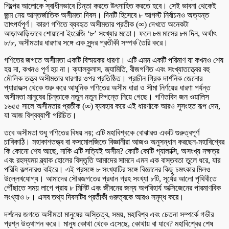
শিল্পের আলোকে স্বাধীনভাবে চিন্তা করতে উৎসাহিত করতে হবে। সেই ভাবনা থেকেই
জন্ম নেয় আন্তর্জাতিক অসীমতা দিবস। দিনটি হিসেবে ৮ আগস্ট নির্বাচনও অত্যন্ত
তাৎপর্যপূর্ণ। কারণ গণিতে ব্যবহৃত অসীমতার প্রতীক (∞) দেখতে অনেকটা
আড়াআড়িভাবে শোয়ানো ইংরেজি ‘৮’ সংখ্যার মতো। ফলে ৮ম মাসের ৮ম দিন, অর্থাৎ
৮/৮, অসীমতার ধারণার সঙ্গে এক সুন্দর প্রতীকী সম্পর্ক তৈরি করে।
গণিতের জগতে অসীমতা একটি বিস্ময়কর ধারণা। এটি এমন একটি পরিমাণ যা কখনও শেষ
হয় না, কখনও পূর্ণ হয় না। ক্যালকুলাস, জ্যামিতি, বীজগণিত এবং সংখ্যাতত্ত্বের বহু
মৌলিক তত্ত্ব অসীমতার ধারণার ওপর প্রতিষ্ঠিত। প্রাচীন গ্রিক দার্শনিক জেনোর
প্যারাডক্স থেকে শুরু করে আধুনিক গণিতের অসীম ধারা ও সীমা নির্ণয়ের ধারণা পর্যন্ত
অসীমতা মানুষের চিন্তাকে নতুন নতুন দিগন্তে নিয়ে গেছে। গণিতবিদ জন ওয়ালিস
১৬৫৫ সালে অসীমতার প্রতীক (∞) ব্যবহার করে এই ধারণাকে আরও সুসংহত রূপ দেন,
যা আজ বিশ্বব্যাপী পরিচিত।
তবে অসীমতা শুধু গণিতের বিষয় নয়; এটি মহাবিশ্বকে বোঝারও একটি গুরুত্বপূর্ণ
চাবিকাঠি। মহাকাশতত্ত্ব বা কসমোলজিতে বিজ্ঞানীরা আজও অনুসন্ধান করছেন-মহাবিশ্বের
কি কোনো শেষ আছে, নাকি এটি সত্যিই অসীম? কোটি কোটি গ্যালাক্সি, অসংখ্য নক্ষত্র
এবং রহস্যময় ব্ল্যাক হোলের বিস্তৃতি আমাদের সামনে এমন এক বাস্তবতা তুলে ধরে, যার
পরিধি কল্পনারও বাইরে। এই প্রসঙ্গে ৮ সংখ্যাটির সঙ্গে বিজ্ঞানের কিছু চমৎকার মিলও
উল্লেখযোগ্য। আমাদের সৌরজগতের প্রধান গ্রহ সংখ্যা ৮টি, সূর্যের আলো পৃথিবীতে
পৌঁছাতে সময় লাগে প্রায় ৮ মিনিট এবং জীবনের জন্য অপরিহার্য অক্সিজেনের পারমাণবিক
সংখ্যাও ৮। এসব তথ্য দিবসটির প্রতীকী গুরুত্বকে আরও সমৃদ্ধ করে।
দর্শনের জগতে অসীমতা মানুষের অস্তিত্ব, সময়, মহাবিশ্ব এবং চেতনা সম্পর্কে গভীর
প্রশ্ন উত্থাপন করে। মানুষ কোথা থেকে এসেছে, কোথায় বা যাবে? মহাবিশ্বের শেষ