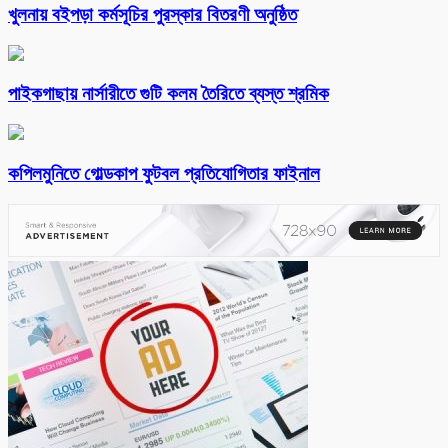
খুলনায় বইপড়া কর্মসূচির পুরস্কার বিতরণী অনুষ্ঠিত
পাইকগাছায় নার্সারীতে গুটি কলম তৈরিতে ব্যস্ত শ্রমিক
কপিলমুনিতে গোল্ডকাপ ফুটবল প্রতিযোগিতার ফাইনাল