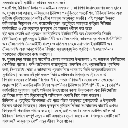
সমস্যার একটি স্থায়ী ও কার্যকর সমাধান দেবে।
প্রকৌশল, চিকিৎসাবিজ্ঞান ও এআই-এর সমন্বয়: ঢাকা বিশ্ববিদ্যালয়ের প্রাক্তন ছাত্র
ড. সুভাষ সাহা জানান, ভবিষ্যতের চিকিৎসা প্রযুক্তিতে প্রকৌশল, চিকিৎসাবিজ্ঞান এবং
কৃত্রিম বুদ্ধিমত্তার (এআই) যৌথ সমন্বয় অত্যন্ত জরুরি। এই প্রকল্পে উন্নত
কম্পিউটার সিমুলেশন এবং বায়োমেডিক্যাল প্রযুক্তির সমন্বয়ে কৃত্রিম সিলিয়ার
কার্যকারিতা ও রোগাক্রান্ত ফুসফুসে এর আচরণ পরীক্ষা করা হচ্ছে।
দুই বছর মেয়াদি এই প্রকল্পে অস্ট্রেলিয়ার ইউনিভার্সিটি অব টেকনোলজি সিডনি
(ইউটিএস) ও কুইন্সল্যান্ড ইউনিভার্সিটি অব টেকনোলজি, ভারতের ন্যাশনাল ইনস্টিটিউট
অব টেকনোলজি (এনআইটি) রায়পুর ও মতিলাল নেহরু ন্যাশনাল ইনস্টিটিউট অব
টেকনোলজি এবং আন্তর্জাতিক বিখ্যাত স্বাস্থ্যপ্রযুক্তি প্রতিষ্ঠান ‘রেজমেড’-এর
গবেষকেরা যৌথভাবে কাজ করছেন।
ড. সুভাষ চন্দ্র সাহার জন্ম সাতক্ষীরা জেলার কলারোয়া উপজেলার ১ নং জয়নগর ইউনিয়নের
খোর্দবাঁটরা গ্রামে। কম্পিউটেশনাল বায়োফ্লুইড মেকানিক্স এবং শ্বাসনালীতে প্লাস্টিক
কণা, সিগারেটের ধোঁয়া ও ভাইরাসের প্রভাব নিয়ে গবেষণায় তিনি আন্তর্জাতিকভাবে
সুপরিচিত। কাজের স্বীকৃতিস্বরূপ তিনি একাধিকবার বিশ্বখ্যাত স্ট্যানফোর্ড
বিশ্ববিদ্যালয়ের তালিকায় ‘বিশ্বের শীর্ষ ২ শতাংশ’ বিজ্ঞানীর মধ্যে স্থান পেয়েছেন।
এছাড়াও তিনি অবস্ট্রাকটিভ স্লিপ অ্যাপনিয়ার চিকিৎসায় সিপিএপি (ঈচঅচ) থেরাপির
কার্যকারিতা মূল্যায়ন, ড্রাই পাউডার ইনহেলারের নকশা উন্নতকরণ এবং নিউমোনিয়া
রোগীদের জন্য হাই-ফ্রিকোয়েন্সি অসিলেশন থেরাপি নিয়ে কাজ করছেন।
চিকিৎসা ও প্রযুক্তি বিশেষজ্ঞরা এই প্রকল্পটিকে অত্যন্ত যুগান্তকারী ও উদ্ভাবনী
হিসেবে আখ্যা দিয়েছেন। মানব ফুসফুসে কৃত্রিম সিলিয়া সংযোজনের ধারণাটি এখনও
বিশ্বব্যাপী প্রাথমিক পর্যায়ে রয়েছে। ফলে, এই গবেষণার সফল সমাপ্তি ঘটলে তা
চিকিৎসা বিজ্ঞানে সম্পূর্ণ নতুন একটি অধ্যায়ের সূচনা করবে এবং বিশ্বজুড়ে কোটি কোটি
শ্বাসকষ্টে আক্রান্ত রোগী নতুন জীবন ফিরে পাবেন।