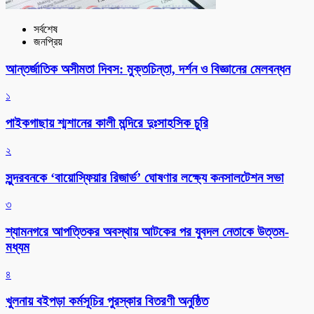
সর্বশেষ
জনপ্রিয়
আন্তর্জাতিক অসীমতা দিবস: মুক্তচিন্তা, দর্শন ও বিজ্ঞানের মেলবন্ধন
১
পাইকগাছায় শ্মশানের কালী মন্দিরে দুঃসাহসিক চুরি
২
সুন্দরবনকে ‘বায়োস্ফিয়ার রিজার্ভ’ ঘোষণার লক্ষ্যে কনসালটেশন সভা
৩
শ্যামনগরে আপত্তিকর অবস্থায় আটকের পর যুবদল নেতাকে উত্তম-
মধ্যম
৪
খুলনায় বইপড়া কর্মসূচির পুরস্কার বিতরণী অনুষ্ঠিত