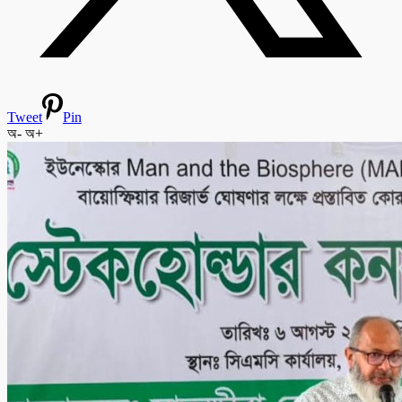
Tweet
Pin
অ-
অ+