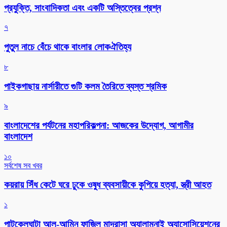
প্রযুক্তি, সাংবাদিকতা এবং একটি অস্তিত্বের প্রশ্ন
৭
পুতুল নাচে বেঁচে থাকে বাংলার লোকঐতিহ্য
৮
পাইকগাছায় নার্সারীতে গুটি কলম তৈরিতে ব্যস্ত শ্রমিক
৯
বাংলাদেশের পর্যটনের মহাপরিকল্পনা: আজকের উদ্যোগ, আগামীর
বাংলাদেশ
১০
সর্বশেষ সব খবর
কয়রায় সিঁধ কেটে ঘরে ঢুকে ওষুধ ব্যবসায়ীকে কুপিয়ে হত্যা, স্ত্রী আহত
১
পাটকেলঘাটা আল-আমিন ফাজিল মাদ্রাসা অ্যালামনাই অ্যাসোসিয়েশনের