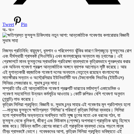
Tweet
Pin
অ-
অ+
নিজস্ব প্রতিনিধি: বায়ুদূষণ, ধূমপান ও পরিবেশগত ঝুঁকির কারণে বিশ্বজুড়ে ফুসফুসের রোগ
এবং দীর্ঘস্থায়ী শ্বাসকষ্ট (সিওপিডি) এখন জনস্বাস্থ্যের অন্যতম বড় চ্যালেঞ্জ। এই
প্রেক্ষাপটে মানব ফুসফুসের স্বাভাবিক প্রতিরক্ষা ব্যবস্থাকে কৃত্রিমভাবে পুনরুদ্ধার করার
এক অভিনব গবেষণা প্রকল্প আন্তর্জাতিক অঙ্গনে ব্যাপক আলোড়ন সৃষ্টি করেছে। আর
এই যুগান্তকারী বহুজাতিক গবেষণা দলের অন্যতম নেতৃত্বে রয়েছেন বাংলাদেশের
সাতক্ষীরার সন্তান ও অস্ট্রেলিয়ার ইউনিভার্সিটি অব টেকনোলজি সিডনির (ইউটিএস)
সিনিয়র লেকচারার ড. সুভাষ চন্দ্র সাহা।
সম্প্রতি তাঁর এই আন্তর্জাতিক গবেষণা প্রকল্পটি ভারতের মর্যাদাপূর্ণ একাডেমিক ও
গবেষণা সহযোগিতা উন্নয়ন কর্মসূচির আওতায় ১ কোটি রুপিরও বেশি গবেষণা অনুদান
(গ্র্যান্ট) লাভ করেছে।
কৃত্রিম সিলিয়া প্রযুক্তি: বিজ্ঞানী ড. সুভাষ চন্দ্র সাহার এই গবেষণার মূল প্রতিপাদ্য হলো
—মানুষের ফুসফুসে ক্ষতিগ্রস্ত ‘সিলিয়া’র পরিবর্তে কৃত্রিম সিলিয়া ব্যবহার। সিলিয়া
হলো শ্বাসনালীর অভ্যন্তরে অবস্থিত অতি সূক্ষ্ম চুলের মতো এক ধরনের গঠন, যা
ফুসফুস থেকে ধূলিকণা, জীবাণু এবং মিউকাস (শ্লেষ্মা) অপসারণে প্রাকৃতিক ঝাড়ু হিসেবে
কাজ করে। বিভিন্ন জটিল রোগের কারণে এই প্রাকৃতিক ব্যবস্থা ভেঙে পড়লে মানুষ
তীব্র শ্বাসকষ্টে ভোগে। গবেষকদের আশা, কৃত্রিম সিলিয়া প্রযুক্তি ভবিষ্যতে এই