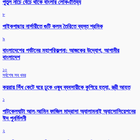
পুতুল নাচে বেঁচে থাকে বাংলার লোকঐতিহ্য
৮
পাইকগাছায় নার্সারীতে গুটি কলম তৈরিতে ব্যস্ত শ্রমিক
৯
বাংলাদেশের পর্যটনের মহাপরিকল্পনা: আজকের উদ্যোগ, আগামীর
বাংলাদেশ
১০
সর্বশেষ সব খবর
কয়রায় সিঁধ কেটে ঘরে ঢুকে ওষুধ ব্যবসায়ীকে কুপিয়ে হত্যা, স্ত্রী আহত
১
পাটকেলঘাটা আল-আমিন ফাজিল মাদ্রাসা অ্যালামনাই অ্যাসোসিয়েশনের
ঈদ পুনর্মিলনী
২