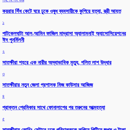
কয়রায় সিঁধ কেটে ঘরে ঢুকে ওষুধ ব্যবসায়ীকে কুপিয়ে হত্যা, স্ত্রী আহত
১
পাটকেলঘাটা আল-আমিন ফাজিল মাদ্রাসা অ্যালামনাই অ্যাসোসিয়েশনের
ঈদ পুনর্মিলনী
২
সাতক্ষীরা শহরে এক নারীর অস্বাভাবিক মৃত্যু, গলিত লাশ উদ্ধার
৩
সাতক্ষীরার নতুন জেলা প্রশাসক মিজ কাউসার আজিজ
৪
প্রাক্তন প্রেমিকার সাথে ফোনালাপের পর তরুনের আত্মহত্যা
৫
সাতক্ষীরায় কোচিং সেন্টারে ঢুকে পরিচালককে কুপিয়ে পিটিয়ে জখম ও টাকা