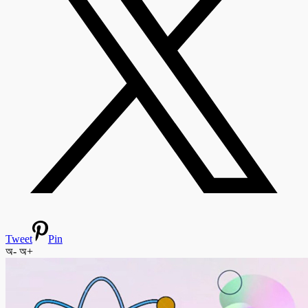
Tweet
Pin
অ-
অ+