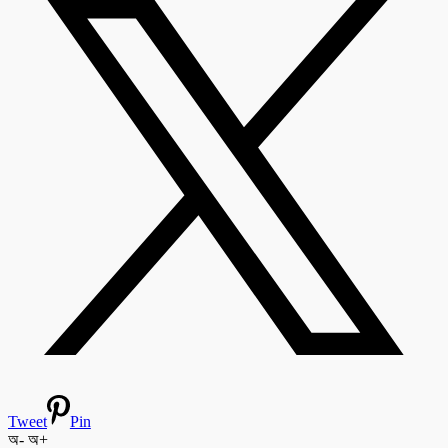
Tweet
Pin
অ-
অ+