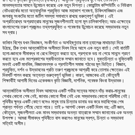
মানবসভ্যতার সামনে উন্মোচন করেছে এক নতুন দিগন্ত। কোয়ান্টাম কম্পিউটিং ও নিউরাল
নেটওয়ার্কের মতো অত্যাধুনিক প্রযুক্তি আজ মহাকাশ গবেষণা, চিকিৎসাবিজ্ঞান এবং
জলবায়ু সংকটের মতো জটিল সমস্যা সমাধানে রাখছে গুরুত্বপূর্ণ ভূমিকা। এই
অপ্রতিরোধ্য অগ্রযাত্রায় মানুষের সৃজনশীলতাই হলো মূল চালিকাশক্তি; আর এক্ষেত্রে
বাংলাদেশের তরুণ প্রজন্মও তথ্যপ্রযুক্তি ও গবেষণায় উন্মোচন করেছে সম্ভাবনার নতুন
সব দ্বার।
বর্তমান বিশ্বে যখন বিভাজন, সংকীর্ণতা ও অসহিষ্ণুতার নানা চ্যালেঞ্জ মাথাচাড়া দিয়ে
উঠছে, ঠিক তখন আন্তর্জাতিক অসীমতা দিবস নিয়ে আসে এক নতুন বার্তা। সেই বার্তাটি
হলো-জ্ঞানকে সীমাবদ্ধ না রেখে বিস্তৃত করতে হবে, প্রশ্নকে ভয় না পেয়ে সানন্দে গ্রহণ
করতে হবে এবং মতপ্রকাশের স্বাধীনতাকে সম্মান জানাতে হবে। মুক্তচিন্তা ও যুক্তিবাদী
মননই একটি মানবিক, বিজ্ঞানমনস্ক ও প্রগতিশীল সমাজ গঠনের মূল ভিত্তি। বিজ্ঞান,
প্রযুক্তি, দর্শন ও উদ্ভাবনের প্রতি তরুণ প্রজন্মকে আগ্রহী করে তোলার ক্ষেত্রেও এই
দিবসটি পালন করছে অত্যন্ত গুরুত্বপূর্ণ ভূমিকা। কারণ, আজকের এই কৌতূহলী
শিক্ষার্থীই আগামী দিনের একেকজন কৃতি বিজ্ঞানী, দার্শনিক, গবেষক কিংবা উদ্ভাবক।
আন্তর্জাতিক অসীমতা দিবস আমাদের একটি গভীর সত্যের সামনে দাঁড় করায়-মানুষের
শেখার কোনো শেষ নেই, জানার কোনো সীমা নেই এবং সম্ভাবনার কোনো পরিসীমা নেই।
পৃথিবীর ক্ষুদ্র একটি কোণে বসেও মানুষ তার চিন্তার ডানায় ভর করে মহাবিশ্বের শেষ
প্রান্ত পর্যন্ত পৌঁছে যেতে পারে। তাই ৮ আগস্ট কেবল একটি দিবস নয়; এটি জ্ঞান,
কৌতূহল, সৃজনশীলতা এবং মানব সম্ভাবনার অনন্ত যাত্রাকে সম্মান জানানোর এক অনন্য
উপলক্ষ। আমরা সীমাবদ্ধ পৃথিবীতে বাস করলেও মানুষের স্বপ্ন, চিন্তা ও সম্ভাবনা
সত্যিই অসীম।