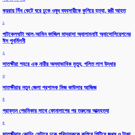
কয়রায় সিঁধ কেটে ঘরে ঢুকে ওষুধ ব্যবসায়ীকে কুপিয়ে হত্যা, স্ত্রী আহত
১
পাটকেলঘাটা আল-আমিন ফাজিল মাদ্রাসা অ্যালামনাই অ্যাসোসিয়েশনের
ঈদ পুনর্মিলনী
২
সাতক্ষীরা শহরে এক নারীর অস্বাভাবিক মৃত্যু, গলিত লাশ উদ্ধার
৩
সাতক্ষীরার নতুন জেলা প্রশাসক মিজ কাউসার আজিজ
৪
প্রাক্তন প্রেমিকার সাথে ফোনালাপের পর তরুনের আত্মহত্যা
৫
সাতক্ষীরায় কোচিং সেন্টারে ঢুকে পরিচালককে কুপিয়ে পিটিয়ে জখম ও টাকা