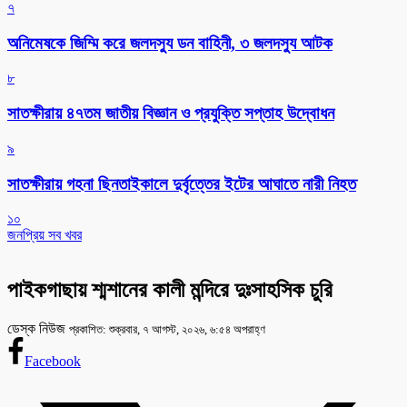
৭
অনিমেষকে জিম্মি করে জলদস্যু ডন বাহিনী, ৩ জলদস্যু আটক
৮
সাতক্ষীরায় ৪৭তম জাতীয় বিজ্ঞান ও প্রযুক্তি সপ্তাহ উদ্বোধন
৯
সাতক্ষীরায় গহনা ছিনতাইকালে দুর্বৃত্তের ইটের আঘাতে নারী নিহত
১০
জনপ্রিয় সব খবর
পাইকগাছায় শ্মশানের কালী মন্দিরে দুঃসাহসিক চুরি
ডেস্ক নিউজ
প্রকাশিত: শুক্রবার, ৭ আগস্ট, ২০২৬, ৬:৫৪ অপরাহ্ণ
Facebook