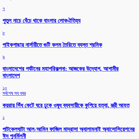
৭
পুতুল নাচে বেঁচে থাকে বাংলার লোকঐতিহ্য
৮
পাইকগাছায় নার্সারীতে গুটি কলম তৈরিতে ব্যস্ত শ্রমিক
৯
বাংলাদেশের পর্যটনের মহাপরিকল্পনা: আজকের উদ্যোগ, আগামীর
বাংলাদেশ
১০
সর্বশেষ সব খবর
কয়রায় সিঁধ কেটে ঘরে ঢুকে ওষুধ ব্যবসায়ীকে কুপিয়ে হত্যা, স্ত্রী আহত
১
পাটকেলঘাটা আল-আমিন ফাজিল মাদ্রাসা অ্যালামনাই অ্যাসোসিয়েশনের
ঈদ পুনর্মিলনী