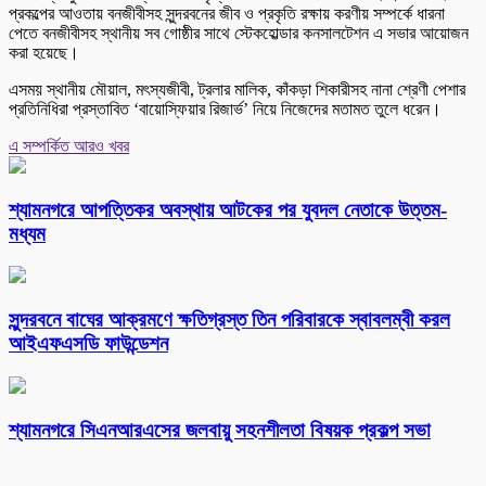
প্রকল্পের আওতায় বনজীবীসহ সুন্দরবনের জীব ও প্রকৃতি রক্ষায় করণীয় সম্পর্কে ধারনা
পেতে বনজীবীসহ স্থানীয় সব গোষ্ঠীর সাথে স্টেকহোল্ডার কনসালটেশন এ সভার আয়োজন
করা হয়েছে।
এসময় স্থানীয় মৌয়াল, মৎস্যজীবী, ট্রলার মালিক, কাঁকড়া শিকারীসহ নানা শ্রেণী পেশার
প্রতিনিধিরা প্রস্তাবিত ‘বায়োস্ফিয়ার রিজার্ভ’ নিয়ে নিজেদের মতামত তুলে ধরেন।
এ সম্পর্কিত আরও খবর
শ্যামনগরে আপত্তিকর অবস্থায় আটকের পর যুবদল নেতাকে উত্তম-
মধ্যম
সুন্দরবনে বাঘের আক্রমণে ক্ষতিগ্রস্ত তিন পরিবারকে স্বাবলম্বী করল
আইএফএসডি ফাউন্ডেশন
শ্যামনগরে সিএনআরএসের জলবায়ু সহনশীলতা বিষয়ক প্রকল্প সভা