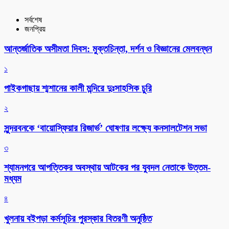
সর্বশেষ
জনপ্রিয়
আন্তর্জাতিক অসীমতা দিবস: মুক্তচিন্তা, দর্শন ও বিজ্ঞানের মেলবন্ধন
১
পাইকগাছায় শ্মশানের কালী মন্দিরে দুঃসাহসিক চুরি
২
সুন্দরবনকে ‘বায়োস্ফিয়ার রিজার্ভ’ ঘোষণার লক্ষ্যে কনসালটেশন সভা
৩
শ্যামনগরে আপত্তিকর অবস্থায় আটকের পর যুবদল নেতাকে উত্তম-
মধ্যম
৪
খুলনায় বইপড়া কর্মসূচির পুরস্কার বিতরণী অনুষ্ঠিত