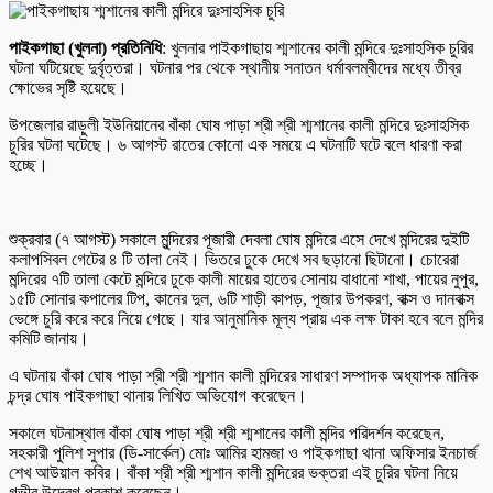
পাইকগাছা (খুলনা) প্রতিনিধি
: খুলনার পাইকগাছায় শ্মশানের কালী মন্দিরে দুঃসাহসিক চুরির
ঘটনা ঘটিয়েছে দুর্বৃত্তরা। ঘটনার পর থেকে স্থানীয় সনাতন ধর্মাবলম্বীদের মধ্যে তীব্র
ক্ষোভের সৃষ্টি হয়েছে।
উপজেলার রাড়ুলী ইউনিয়ানের বাঁকা ঘোষ পাড়া শ্রী শ্রী শ্মশানের কালী মন্দিরে দুঃসাহসিক
চুরির ঘটনা ঘটেছে। ৬ আগস্ট রাতের কোনো এক সময়ে এ ঘটনাটি ঘটে বলে ধারণা করা
হচ্ছে।
শুক্রবার (৭ আগস্ট) সকালে মুন্দিরের পূজারী দেবলা ঘোষ মন্দিরে এসে দেখে মন্দিরের দুইটি
কলাপসিবল গেটের ৪ টি তালা নেই। ভিতরে ঢুকে দেখে সব ছড়ানো ছিটানো। চোরেরা
মন্দিরের ৭টি তালা কেটে মন্দিরে ঢুকে কালী মায়ের হাতের সোনায় বাধানো শাখা, পায়ের নুপুর,
১৫টি সোনার কপালের টিপ, কানের দুল, ৬টি শাড়ী কাপড়, পূজার উপকরণ, বাক্স ও দানবাক্স
ভেঙ্গে চুরি করে করে নিয়ে গেছে। যার আনুমানিক মূল্য প্রায় এক লক্ষ টাকা হবে বলে মন্দির
কমিটি জানায়।
এ ঘটনায় বাঁকা ঘোষ পাড়া শ্রী শ্রী শ্মশান কালী মন্দিরের সাধারণ সম্পাদক অধ্যাপক মানিক
চন্দ্র ঘোষ পাইকগাছা থানায় লিখিত অভিযোগ করেছেন।
সকালে ঘটনাস্থাল বাঁকা ঘোষ পাড়া শ্রী শ্রী শ্মশানের কালী মন্দির পরিদর্শন করেছেন,
সহকারী পুলিশ সুপার (ডি-সার্কেল) মোঃ আমির হামজা ও পাইকগাছা থানা অফিসার ইনচার্জ
শেখ আউয়াল কবির। বাঁকা শ্রী শ্রী শ্মশান কালী মন্দিরের ভক্তরা এই চুরির ঘটনা নিয়ে
গভীর উদ্বেগ প্রকাশ করেছেন।