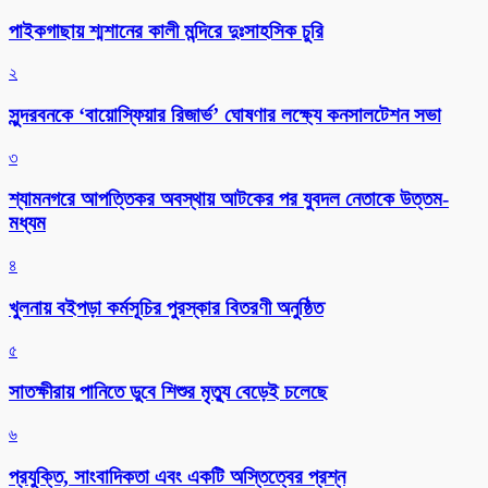
পাইকগাছায় শ্মশানের কালী মন্দিরে দুঃসাহসিক চুরি
২
সুন্দরবনকে ‘বায়োস্ফিয়ার রিজার্ভ’ ঘোষণার লক্ষ্যে কনসালটেশন সভা
৩
শ্যামনগরে আপত্তিকর অবস্থায় আটকের পর যুবদল নেতাকে উত্তম-
মধ্যম
৪
খুলনায় বইপড়া কর্মসূচির পুরস্কার বিতরণী অনুষ্ঠিত
৫
সাতক্ষীরায় পানিতে ডুবে শিশুর মৃত্যু বেড়েই চলেছে
৬
প্রযুক্তি, সাংবাদিকতা এবং একটি অস্তিত্বের প্রশ্ন