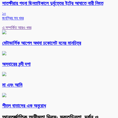
সাতক্ষীরায় গহনা ছিনতাইকালে দুর্বৃত্তের ইটের আঘাতে নারী নিহত
১০
জনপ্রিয় সব খবর
এ সম্পর্কিত আরও খবর
মেটাভার্সিক আপেল অথবা চকোলেট বনের মানচিত্র
অসহায়ের বন্দী দশা
মা এবং আমি
শীতল বাতাসের এক অনুরোধ
আন্তর্জাতিক অসীমতা দিবস: মুক্তচিন্তা, দর্শন ও