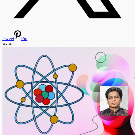
Tweet
Pin
অ-
অ+