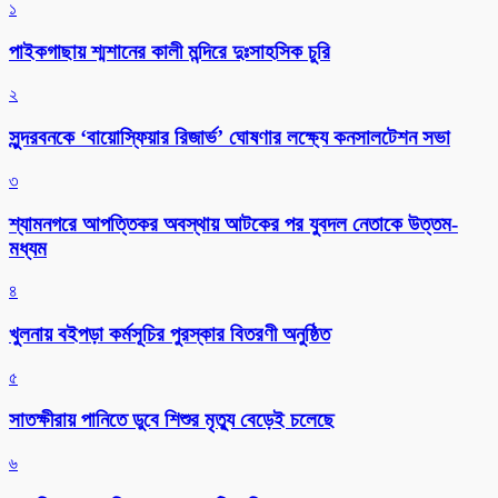
১
পাইকগাছায় শ্মশানের কালী মন্দিরে দুঃসাহসিক চুরি
২
সুন্দরবনকে ‘বায়োস্ফিয়ার রিজার্ভ’ ঘোষণার লক্ষ্যে কনসালটেশন সভা
৩
শ্যামনগরে আপত্তিকর অবস্থায় আটকের পর যুবদল নেতাকে উত্তম-
মধ্যম
৪
খুলনায় বইপড়া কর্মসূচির পুরস্কার বিতরণী অনুষ্ঠিত
৫
সাতক্ষীরায় পানিতে ডুবে শিশুর মৃত্যু বেড়েই চলেছে
৬