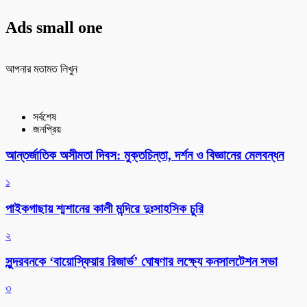
Ads small one
আপনার মতামত লিখুন
সর্বশেষ
জনপ্রিয়
আন্তর্জাতিক অসীমতা দিবস: মুক্তচিন্তা, দর্শন ও বিজ্ঞানের মেলবন্ধন
১
পাইকগাছায় শ্মশানের কালী মন্দিরে দুঃসাহসিক চুরি
২
সুন্দরবনকে ‘বায়োস্ফিয়ার রিজার্ভ’ ঘোষণার লক্ষ্যে কনসালটেশন সভা
৩