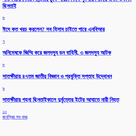
ছিনতাই
৬
ঈদে কত খরচ করলেন? সব হিসাব চাইতে পারে এনবিআর
৭
অনিমেষকে জিম্মি করে জলদস্যু ডন বাহিনী, ৩ জলদস্যু আটক
৮
সাতক্ষীরায় ৪৭তম জাতীয় বিজ্ঞান ও প্রযুক্তি সপ্তাহ উদ্বোধন
৯
সাতক্ষীরায় গহনা ছিনতাইকালে দুর্বৃত্তের ইটের আঘাতে নারী নিহত
১০
জনপ্রিয় সব খবর