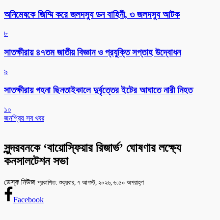
অনিমেষকে জিম্মি করে জলদস্যু ডন বাহিনী, ৩ জলদস্যু আটক
৮
সাতক্ষীরায় ৪৭তম জাতীয় বিজ্ঞান ও প্রযুক্তি সপ্তাহ উদ্বোধন
৯
সাতক্ষীরায় গহনা ছিনতাইকালে দুর্বৃত্তের ইটের আঘাতে নারী নিহত
১০
জনপ্রিয় সব খবর
সুন্দরবনকে ‘বায়োস্ফিয়ার রিজার্ভ’ ঘোষণার লক্ষ্যে
কনসালটেশন সভা
ডেস্ক নিউজ
প্রকাশিত: শুক্রবার, ৭ আগস্ট, ২০২৬, ৬:৫০ অপরাহ্ণ
Facebook