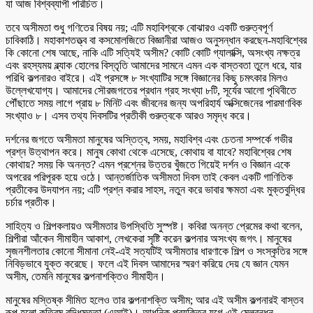
যা আজ বিশ্বব্যাপী পরিচিত।
তবে অসীমতা শুধু গণিতের বিষয় নয়; এটি মহাবিশ্বকে বোঝারও একটি গুরুত্বপূর্ণ
চাবিকাঠি। মহাকাশতত্ত্ব বা কসমোলজিতে বিজ্ঞানীরা আজও অনুসন্ধান করছেন-মহাবিশ্বের
কি কোনো শেষ আছে, নাকি এটি সত্যিই অসীম? কোটি কোটি গ্যালাক্সি, অসংখ্য নক্ষত্র
এবং রহস্যময় ব্ল্যাক হোলের বিস্তৃতি আমাদের সামনে এমন এক বাস্তবতা তুলে ধরে, যার
পরিধি কল্পনারও বাইরে। এই প্রসঙ্গে ৮ সংখ্যাটির সঙ্গে বিজ্ঞানের কিছু চমৎকার মিলও
উল্লেখযোগ্য। আমাদের সৌরজগতের প্রধান গ্রহ সংখ্যা ৮টি, সূর্যের আলো পৃথিবীতে
পৌঁছাতে সময় লাগে প্রায় ৮ মিনিট এবং জীবনের জন্য অপরিহার্য অক্সিজেনের পারমাণবিক
সংখ্যাও ৮। এসব তথ্য দিবসটির প্রতীকী গুরুত্বকে আরও সমৃদ্ধ করে।
দর্শনের জগতে অসীমতা মানুষের অস্তিত্ব, সময়, মহাবিশ্ব এবং চেতনা সম্পর্কে গভীর
প্রশ্ন উত্থাপন করে। মানুষ কোথা থেকে এসেছে, কোথায় বা যাবে? মহাবিশ্বের শেষ
কোথায়? সময় কি অনন্ত? এমন প্রশ্নের উত্তর খুঁজতে গিয়েই দর্শন ও বিজ্ঞান একে
অপরের পরিপূরক হয়ে ওঠে। আন্তর্জাতিক অসীমতা দিবস তাই কেবল একটি গাণিতিক
প্রতীকের উদযাপন নয়; এটি প্রশ্ন করার সাহস, নতুন করে ভাবার ক্ষমতা এবং মুক্তবুদ্ধির
চর্চার প্রতীক।
সাহিত্য ও শিল্পকলায়ও অসীমতার উপস্থিতি সুস্পষ্ট। কবিরা অনন্ত প্রেমের কথা বলেন,
শিল্পীরা আঁকেন সীমাহীন আকাশ, লেখকেরা সৃষ্টি করেন কল্পনার অসংখ্য জগৎ। মানুষের
সৃজনশীলতার কোনো সীমানা নেই-এই সত্যটিই অসীমতার ধারণাকে শিল্প ও সংস্কৃতির সঙ্গে
নিবিড়ভাবে যুক্ত করেছে। ফলে এই দিবস আমাদের স্মরণ করিয়ে দেয় যে জ্ঞান যেমন
অসীম, তেমনি মানুষের কল্পনাশক্তিও সীমাহীন।
মানুষের মস্তিষ্ক সীমিত হলেও তার কল্পনাশক্তি অসীম; আর এই অসীম কল্পনারই বাস্তব
রূপ হলো কৃত্রিম বুদ্ধিমত্তা (এআই)। আধুনিক প্রযুক্তির যুগে এই মেলবন্ধন