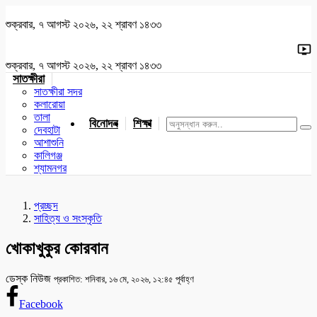
শুক্রবার, ৭ আগস্ট ২০২৬, ২২ শ্রাবণ ১৪৩৩
শুক্রবার, ৭ আগস্ট ২০২৬, ২২ শ্রাবণ ১৪৩৩
সাতক্ষীরা
সাতক্ষীরা সদর
কলারোয়া
তালা
বিনোদন
শিক্ষা
খেলাধুলা
জাতীয়
খুলনা
যশোর
দেবহাটা
আশাশুনি
কালিগঞ্জ
শ্যামনগর
প্রচ্ছদ
সাহিত্য ও সংস্কৃতি
খোকাখুকুর কোরবান
ডেস্ক নিউজ
প্রকাশিত: শনিবার, ১৬ মে, ২০২৬, ১২:৪৫ পূর্বাহ্ণ
Facebook