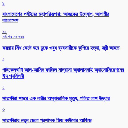
৯
বাংলাদেশের পর্যটনের মহাপরিকল্পনা: আজকের উদ্যোগ, আগামীর
বাংলাদেশ
১০
সর্বশেষ সব খবর
কয়রায় সিঁধ কেটে ঘরে ঢুকে ওষুধ ব্যবসায়ীকে কুপিয়ে হত্যা, স্ত্রী আহত
১
পাটকেলঘাটা আল-আমিন ফাজিল মাদ্রাসা অ্যালামনাই অ্যাসোসিয়েশনের
ঈদ পুনর্মিলনী
২
সাতক্ষীরা শহরে এক নারীর অস্বাভাবিক মৃত্যু, গলিত লাশ উদ্ধার
৩
সাতক্ষীরার নতুন জেলা প্রশাসক মিজ কাউসার আজিজ