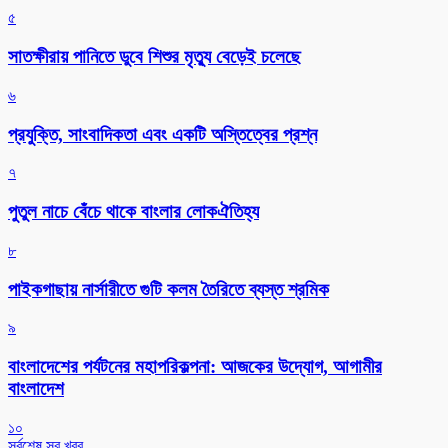
৫
সাতক্ষীরায় পানিতে ডুবে শিশুর মৃত্যু বেড়েই চলেছে
৬
প্রযুক্তি, সাংবাদিকতা এবং একটি অস্তিত্বের প্রশ্ন
৭
পুতুল নাচে বেঁচে থাকে বাংলার লোকঐতিহ্য
৮
পাইকগাছায় নার্সারীতে গুটি কলম তৈরিতে ব্যস্ত শ্রমিক
৯
বাংলাদেশের পর্যটনের মহাপরিকল্পনা: আজকের উদ্যোগ, আগামীর
বাংলাদেশ
১০
সর্বশেষ সব খবর