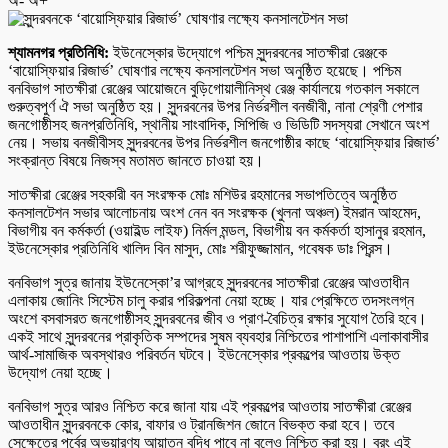
অ-
অ+
শ্যামনগর প্রতিনিধি:
ইউনেস্কোর উদ্যোগে পশ্চিম সুন্দরবনের সাতক্ষীরা রেঞ্জকে
‘বায়োস্ফিয়ার রিজার্ভ’ ঘোষণার লক্ষ্যে কনসালটেশন সভা অনুষ্ঠিত হয়েছে। পশ্চিম
বনবিভাগ সাতক্ষীরা রেঞ্জের আয়োজনে বুড়িগোয়ালীনিস্থ রেঞ্জ কার্যালয়ে গতকাল সকালে
গুরুত্বপুর্ণ ঐ সভা অনুষ্ঠিত হয়। সুন্দরবনের উপর নির্ভরশীল বনজীবী, নানা শ্রেণী পেশার
জনগোষ্ঠীসহ জনপ্রতিনিধি, স্থানীয় সাংবাদিক, সিপিজি ও ভিডিটি সদস্যরা সেখানে অংশ
নেয়। সভায় বনজীবীসহ সুন্দরবনের উপর নির্ভরশীল জনগোষ্ঠীর কাছে ‘বায়োস্ফিয়ার রিজার্ভ’
সংক্রান্ত বিষয়ে নিজস্ব মতামত জানতে চাওয়া হয়।
সাতক্ষীরা রেঞ্জের সহকারী বন সংরক্ষক মোঃ মশিউর রহমানের সভাপতিত্বে অনুষ্ঠিত
কনসালটেশন সভার আলোচনায় অংশ নেন বন সংরক্ষক (খুলনা অঞ্চল) ইমরান আহমেদ,
বিভাগীয় বন কর্মকর্তা (ওয়াইল্ড লাইফ) নির্মল মন্ডল, বিভাগীয় বন কর্মকর্তা হাসানুর রহমান,
ইউনেস্কোর প্রতিনিধি খালিদ বিন মাসুদ, মোঃ শরীফুজ্জামান, গবেষক ডাঃ প্রিন্স।
বনবিভাগ সুত্র জানায় ইউনেস্কো’র আগ্রহে সুন্দরবনের সাতক্ষীরা রেঞ্জের আওতাধীন
এলাকায় জোনিং সিস্টেম চালু করার পরিকল্পনা নেয়া হচ্ছে। যার প্রেক্ষিতে তদসংলগ্ন
অংশে বসবাসরত জনগোষ্ঠীসহ সুন্দরবনের জীব ও প্রাণ-বৈচিত্র রক্ষার সুযোগ তৈরি হবে।
একই সাথে সুন্দরবনের প্রাকৃতিক সম্পদের সুষম ব্যবহার নিশ্চিতের পাশাপাশি এলাকাবাসীর
আর্থ-সামাজিক অবস্থারও পরিবর্তন ঘটবে। ইউনেস্কোর প্রকল্পের আওতায় উক্ত
উদ্যোগ নেয়া হচ্ছে।
বনবিভাগ সুত্র আরও নিশ্চিত করে জানা যায় এই প্রকল্পের আওতায় সাতক্ষীরা রেঞ্জের
আওতাধীন সুন্দরবনকে কোর, বাফার ও ট্রানজিশন জোনে বিভক্ত করা হবে। তবে
সেক্ষেত্রে পুর্বের অভয়ারণ্য আয়াতন বৃদ্ধি পাবে না বলেও নিশ্চিত করা হয়। বরং এই