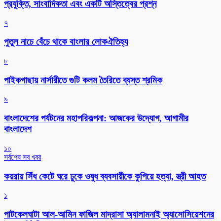
প্রযুক্তি, সাংবাদিকতা এবং একটি অস্তিত্বের প্রশ্ন
৭
পুতুল নাচে বেঁচে থাকে বাংলার লোকঐতিহ্য
৮
পাইকগাছায় নার্সারীতে গুটি কলম তৈরিতে ব্যস্ত শ্রমিক
৯
বাংলাদেশের পর্যটনের মহাপরিকল্পনা: আজকের উদ্যোগ, আগামীর
বাংলাদেশ
১০
সর্বশেষ সব খবর
কয়রায় সিঁধ কেটে ঘরে ঢুকে ওষুধ ব্যবসায়ীকে কুপিয়ে হত্যা, স্ত্রী আহত
১
পাটকেলঘাটা আল-আমিন ফাজিল মাদ্রাসা অ্যালামনাই অ্যাসোসিয়েশনের