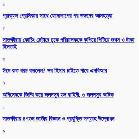
৪
প্রাক্তন প্রেমিকার সাথে ফোনালাপের পর তরুনের আত্মহত্যা
৫
সাতক্ষীরায় কোচিং সেন্টারে ঢুকে পরিচালককে কুপিয়ে পিটিয়ে জখম ও টাকা
ছিনতাই
৬
ঈদে কত খরচ করলেন? সব হিসাব চাইতে পারে এনবিআর
৭
অনিমেষকে জিম্মি করে জলদস্যু ডন বাহিনী, ৩ জলদস্যু আটক
৮
সাতক্ষীরায় ৪৭তম জাতীয় বিজ্ঞান ও প্রযুক্তি সপ্তাহ উদ্বোধন
৯