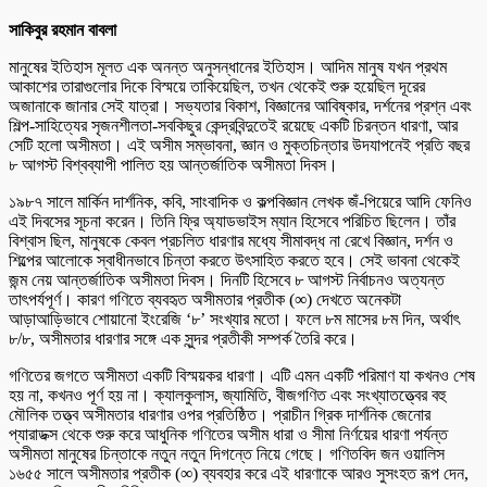
সাকিবুর রহমান বাবলা
মানুষের ইতিহাস মূলত এক অনন্ত অনুসন্ধানের ইতিহাস। আদিম মানুষ যখন প্রথম
আকাশের তারাগুলোর দিকে বিস্ময়ে তাকিয়েছিল, তখন থেকেই শুরু হয়েছিল দূরের
অজানাকে জানার সেই যাত্রা। সভ্যতার বিকাশ, বিজ্ঞানের আবিষ্কার, দর্শনের প্রশ্ন এবং
শিল্প-সাহিত্যের সৃজনশীলতা-সবকিছুর কেন্দ্রবিন্দুতেই রয়েছে একটি চিরন্তন ধারণা, আর
সেটি হলো অসীমতা। এই অসীম সম্ভাবনা, জ্ঞান ও মুক্তচিন্তার উদযাপনেই প্রতি বছর
৮ আগস্ট বিশ্বব্যাপী পালিত হয় আন্তর্জাতিক অসীমতা দিবস।
১৯৮৭ সালে মার্কিন দার্শনিক, কবি, সাংবাদিক ও কল্পবিজ্ঞান লেখক জঁ-পিয়েরে আদি ফেনিও
এই দিবসের সূচনা করেন। তিনি ফ্রি অ্যাডভাইস ম্যান হিসেবে পরিচিত ছিলেন। তাঁর
বিশ্বাস ছিল, মানুষকে কেবল প্রচলিত ধারণার মধ্যে সীমাবদ্ধ না রেখে বিজ্ঞান, দর্শন ও
শিল্পের আলোকে স্বাধীনভাবে চিন্তা করতে উৎসাহিত করতে হবে। সেই ভাবনা থেকেই
জন্ম নেয় আন্তর্জাতিক অসীমতা দিবস। দিনটি হিসেবে ৮ আগস্ট নির্বাচনও অত্যন্ত
তাৎপর্যপূর্ণ। কারণ গণিতে ব্যবহৃত অসীমতার প্রতীক (∞) দেখতে অনেকটা
আড়াআড়িভাবে শোয়ানো ইংরেজি ‘৮’ সংখ্যার মতো। ফলে ৮ম মাসের ৮ম দিন, অর্থাৎ
৮/৮, অসীমতার ধারণার সঙ্গে এক সুন্দর প্রতীকী সম্পর্ক তৈরি করে।
গণিতের জগতে অসীমতা একটি বিস্ময়কর ধারণা। এটি এমন একটি পরিমাণ যা কখনও শেষ
হয় না, কখনও পূর্ণ হয় না। ক্যালকুলাস, জ্যামিতি, বীজগণিত এবং সংখ্যাতত্ত্বের বহু
মৌলিক তত্ত্ব অসীমতার ধারণার ওপর প্রতিষ্ঠিত। প্রাচীন গ্রিক দার্শনিক জেনোর
প্যারাডক্স থেকে শুরু করে আধুনিক গণিতের অসীম ধারা ও সীমা নির্ণয়ের ধারণা পর্যন্ত
অসীমতা মানুষের চিন্তাকে নতুন নতুন দিগন্তে নিয়ে গেছে। গণিতবিদ জন ওয়ালিস
১৬৫৫ সালে অসীমতার প্রতীক (∞) ব্যবহার করে এই ধারণাকে আরও সুসংহত রূপ দেন,