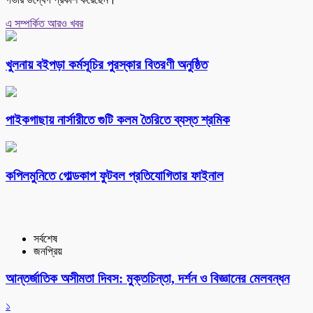
এ সম্পর্কিত আরও খবর
খুলনায় বইপড়া কর্মসূচির পুরস্কার বিতরণী অনুষ্ঠিত
পাইকগাছায় নার্সারীতে গুটি কলম তৈরিতে ব্যস্ত শ্রমিক
কপিলমুনিতে গোল্ডকাপ ফুটবল প্রতিযোগিতার ফাইনাল
সর্বশেষ
জনপ্রিয়
আন্তর্জাতিক অসীমতা দিবস: মুক্তচিন্তা, দর্শন ও বিজ্ঞানের মেলবন্ধন
১