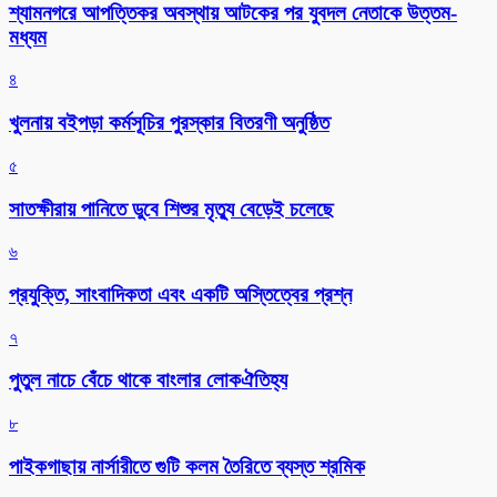
শ্যামনগরে আপত্তিকর অবস্থায় আটকের পর যুবদল নেতাকে উত্তম-
মধ্যম
৪
খুলনায় বইপড়া কর্মসূচির পুরস্কার বিতরণী অনুষ্ঠিত
৫
সাতক্ষীরায় পানিতে ডুবে শিশুর মৃত্যু বেড়েই চলেছে
৬
প্রযুক্তি, সাংবাদিকতা এবং একটি অস্তিত্বের প্রশ্ন
৭
পুতুল নাচে বেঁচে থাকে বাংলার লোকঐতিহ্য
৮
পাইকগাছায় নার্সারীতে গুটি কলম তৈরিতে ব্যস্ত শ্রমিক