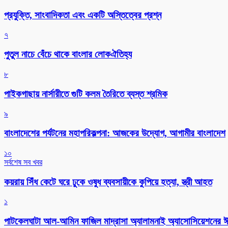
প্রযুক্তি, সাংবাদিকতা এবং একটি অস্তিত্বের প্রশ্ন
৭
পুতুল নাচে বেঁচে থাকে বাংলার লোকঐতিহ্য
৮
পাইকগাছায় নার্সারীতে গুটি কলম তৈরিতে ব্যস্ত শ্রমিক
৯
বাংলাদেশের পর্যটনের মহাপরিকল্পনা: আজকের উদ্যোগ, আগামীর বাংলাদেশ
১০
সর্বশেষ সব খবর
কয়রায় সিঁধ কেটে ঘরে ঢুকে ওষুধ ব্যবসায়ীকে কুপিয়ে হত্যা, স্ত্রী আহত
১
পাটকেলঘাটা আল-আমিন ফাজিল মাদ্রাসা অ্যালামনাই অ্যাসোসিয়েশনের ঈদ 