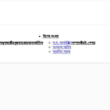
বিশেষ সংখ্যা
স.ম. আলাউদ্দিন
লাধুলা
জাতীয়
খুলনা
যশোর
আন্তর্জাতিক
সম্পাদকীয়
ই-পেপার
অন্যন্য আনিস
সুভাশিত সুভাষ