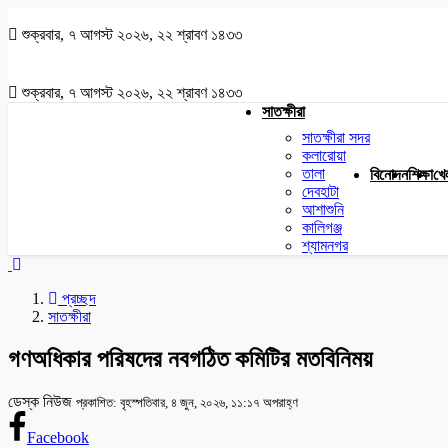
শুক্রবার, ৭ আগস্ট ২০২৬, ২২ শ্রাবণ ১৪৩৩
শুক্রবার, ৭ আগস্ট ২০২৬, ২২ শ্রাবণ ১৪৩৩
সাতক্ষীরা
সাতক্ষীরা সদর
কলারোয়া
তালা
বিনোদন
শিক্ষা
খে
দেবহাটা
আশাশুনি
কালিগঞ্জ
শ্যামনগর
প্রচ্ছদ
সাতক্ষীরা
গণঅধিকার পরিষদের নবগঠিত কমিটির মতবিনিময়
ডেস্ক নিউজ
প্রকাশিত: বৃহস্পতিবার, ৪ জুন, ২০২৬, ১১:১৭ অপরাহ্ণ
Facebook