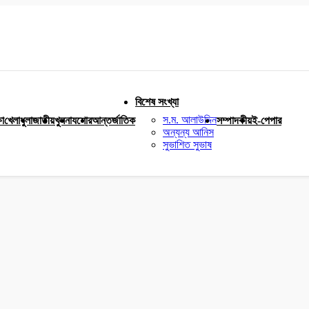
বিশেষ সংখ্যা
স.ম. আলাউদ্দিন
ষা
খেলাধুলা
জাতীয়
খুলনা
যশোর
আন্তর্জাতিক
সম্পাদকীয়
ই-পেপার
অন্যন্য আনিস
সুভাশিত সুভাষ