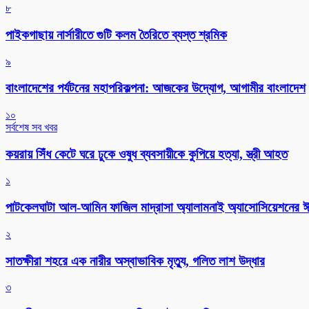
৮
পাইকগাছায় নার্সারীতে গুটি কলম তৈরিতে ব্যস্ত শ্রমিক
৯
বাংলাদেশের পর্যটনের মহাপরিকল্পনা: আজকের উদ্যোগ, আগামীর বাংলাদেশ
১০
সর্বশেষ সব খবর
কয়রায় সিঁধ কেটে ঘরে ঢুকে ওষুধ ব্যবসায়ীকে কুপিয়ে হত্যা, স্ত্রী আহত
১
পাটকেলঘাটা আল-আমিন ফাজিল মাদ্রাসা অ্যালামনাই অ্যাসোসিয়েশনের ঈদ 
২
সাতক্ষীরা শহরে এক নারীর অস্বাভাবিক মৃত্যু, গলিত লাশ উদ্ধার
৩