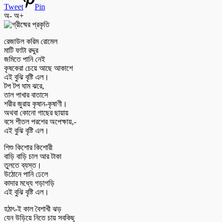
Tweet
Pin
অ-
অ+
রেজাউল করিম রোমেল
মাটি ফাটা রদ্দুর
জমিতে পানি নেই
কৃষকেরা চেয়ে আছে আকাশে
এই বুঝি বৃষ্টি এল।
টপ টপ ঘাম ঝরে,
তাল পাখার বাতাসে
শরীর জুরায় কৃষান-কৃষাণী।
অথবা কোনো গাছের ছায়ায়
বসে শীতল পরশের অপেক্ষায়,-
এই বুঝি বৃষ্টি এল।
শিশু কিশোর কিশোরী
বাড়ি বাড়ি চাল আর টাকা
তুলতে ব্যস্ত।
উঠোনে পানি ঢেলে
কাদার মধ্যে গড়াগড়ি
এই বুঝি বৃষ্টি এল।
হঠাৎ-ই কাল বৈশাখী ঝড়
যেন উড়িয়ে নিতে চায় সবকিছু