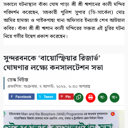
সকালে ঘটনাস্থাল বাঁকা ঘোষ পাড়া শ্রী শ্রী শ্মশানের কালী মন্দির
পরিদর্শন করেছেন, সহকারী পুলিশ সুপার (ডি-সার্কেল) মোঃ
আমির হামজা ও পাইকগাছা থানা অফিসার ইনচার্জ শেখ আউয়াল
কবির। বাঁকা শ্রী শ্রী শ্মশান কালী মন্দিরের ভক্তরা এই চুরির ঘটনা
নিয়ে গভীর উদ্বেগ প্রকাশ করেছেন।
সুন্দরবনকে ‘বায়োস্ফিয়ার রিজার্ভ’
ঘোষণার লক্ষ্যে কনসালটেশন সভা
ডেস্ক নিউজ
প্রকাশিত: শুক্রবার, ৭ আগস্ট, ২০২৬, ৬:৫০ অপরাহ্ণ
অ-
অ+
Facebook
Tweet
Pin