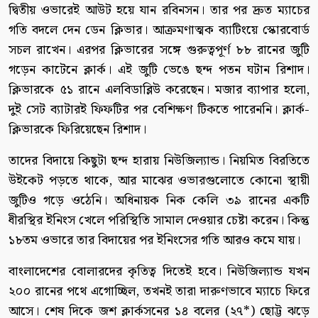
দ্বিতীয় ওভারেই আউট হয়ে যান রবিনসন। তার পর দ্রুত ম্যাচের
গতি বদলে দেন ডেন ক্লিভার। আক্রমণাত্মক ব্যাটিংয়ে স্কোরবোর্ড
সচল রাখেন। এরপর ক্লিভারের সঙ্গে গুরুত্বপূর্ণ ৮৮ রানের জুটি
গড়েন কাটেনে ক্লার্ক। এই জুটি ভেঙে ছন্দ পতন ঘটান রিশাদ।
ক্লিভারকে ৫১ রানে এলবিডাব্লিউ করেছেন। মজার ব্যাপার হলো,
দুই সেট ব্যাটারই ফিফটির পর বেশিক্ষণ টিকতে পারেননি। ক্লার্ক-
ক্লিভারকে ফিরিয়েছেন রিশাদ।
তাদের বিদায়ে কিছুটা ছন্দ হারায় নিউজিল্যান্ড। নিয়মিত বিরতিতে
উইকেট পড়তে থাকে, আর মাঝের ওভারগুলোতে কোনো স্থায়ী
জুটিও গড়ে ওঠেনি। অধিনায়ক নিক কেলি ৩৯ রানের একটি
ধীরস্থির ইনিংস খেলে পরিস্থিতি সামাল দেওয়ার চেষ্টা করেন। কিন্তু
১৮তম ওভারে তার বিদায়ের পর ইনিংসের গতি আরও কমে যায়।
বাংলাদেশের বোলারদের কৃতিত্ব দিতেই হবে। নিউজিল্যান্ড যখন
২০০ রানের পথে এগোচ্ছিল, তখনই তারা দারুণভাবে ম্যাচে ফিরে
আসে। শেষ দিকে জশ ক্লার্কসনের ১৪ বলের (২৭*) ছোট্ট ঝড়ে