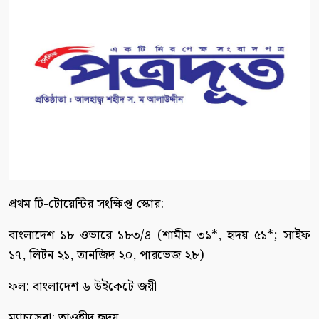
প্রথম টি-টোয়েন্টির সংক্ষিপ্ত স্কোর:
বাংলাদেশ ১৮ ওভারে ১৮৩/৪ (শামীম ৩১*, হৃদয় ৫১*; সাইফ
১৭, লিটন ২১, তানজিদ ২০, পারভেজ ২৮)
ফল: বাংলাদেশ ৬ উইকেটে জয়ী
ম্যাচসেরা: তাওহীদ ‍হৃদয়