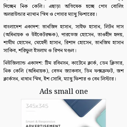
দিচ্ছেন নিক কেলি। এছাড়া অভিষেক হচ্ছে পেস বোলিং
অলরাউন্ডার ন‍্যাথান স্মিথ ও পেসার ম‍্যাথু ফিশারের।
বাংলাদেশ একাদশ: তানজিদ হাসান, সাইফ হাসান, লিটন দাস
(অধিনায়ক ও উইকেটরক্ষক), পারভেজ হোসেন, তাওহীদ হৃদয়,
শামীম হোসেন, মেহেদী হাসান, রিশাদ হোসেন, তানজিম হাসান
সাকিব, শরিফুল ইসলাম ও রিপন মণ্ডল।
নিউজিল্যান্ড একাদশ: টিম রবিনসন, কাটেনে ক্লার্ক, ডেন ক্লিভার,
নিক কেলি (অধিনায়ক), বেভন জ্যাকবস, ডিন ফক্সক্রফট, জশ
ক্লার্কসন, নাথান স্মিথ, ইশ সোধি, ম্যাথু ফিশার ও বেন লিস্টার।
Ads small one