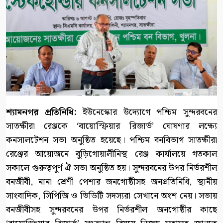
শ্যামনগর প্রতিনিধি:
ইউনেস্কোর উদ্যোগে পশ্চিম সুন্দরবনের
সাতক্ষীরা রেঞ্জকে ‘বায়োস্ফিয়ার রিজার্ভ’ ঘোষণার লক্ষ্যে
কনসালটেশন সভা অনুষ্ঠিত হয়েছে। পশ্চিম বনবিভাগ সাতক্ষীরা
রেঞ্জের আয়োজনে বুড়িগোয়ালীনিস্থ রেঞ্জ কার্যালয়ে গতকাল
সকালে গুরুত্বপুর্ণ ঐ সভা অনুষ্ঠিত হয়। সুন্দরবনের উপর নির্ভরশীল
বনজীবী, নানা শ্রেণী পেশার জনগোষ্ঠীসহ জনপ্রতিনিধি, স্থানীয়
সাংবাদিক, সিপিজি ও ভিডিটি সদস্যরা সেখানে অংশ নেয়। সভায়
বনজীবীসহ সুন্দরবনের উপর নির্ভরশীল জনগোষ্ঠীর কাছে