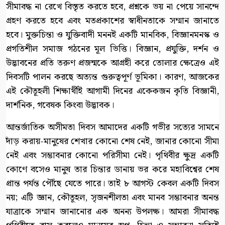
সীমাবদ্ধ না রেখে বিস্তৃত করতে হবে, প্রশ্নকে ভয় না পেয়ে সানন্দে
গ্রহণ করতে হবে এবং মতপ্রকাশের স্বাধীনতাকে সম্মান জানাতে
হবে। মুক্তচিন্তা ও যুক্তিবাদী মননই একটি মানবিক, বিজ্ঞানমনস্ক ও
প্রগতিশীল সমাজ গঠনের মূল ভিত্তি। বিজ্ঞান, প্রযুক্তি, দর্শন ও
উদ্ভাবনের প্রতি তরুণ প্রজন্মকে আগ্রহী করে তোলার ক্ষেত্রেও এই
দিবসটি পালন করছে অত্যন্ত গুরুত্বপূর্ণ ভূমিকা। কারণ, আজকের
এই কৌতূহলী শিক্ষার্থীই আগামী দিনের একেকজন কৃতি বিজ্ঞানী,
দার্শনিক, গবেষক কিংবা উদ্ভাবক।
আন্তর্জাতিক অসীমতা দিবস আমাদের একটি গভীর সত্যের সামনে
দাঁড় করায়-মানুষের শেখার কোনো শেষ নেই, জানার কোনো সীমা
নেই এবং সম্ভাবনার কোনো পরিসীমা নেই। পৃথিবীর ক্ষুদ্র একটি
কোণে বসেও মানুষ তার চিন্তার ডানায় ভর করে মহাবিশ্বের শেষ
প্রান্ত পর্যন্ত পৌঁছে যেতে পারে। তাই ৮ আগস্ট কেবল একটি দিবস
নয়; এটি জ্ঞান, কৌতূহল, সৃজনশীলতা এবং মানব সম্ভাবনার অনন্ত
যাত্রাকে সম্মান জানানোর এক অনন্য উপলক্ষ। আমরা সীমাবদ্ধ