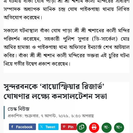
এ ঘটনায় বাঁকা ঘোষ পাড়া শ্রী শ্রী শ্মশান কালী মন্দিরের সাধারণ
সম্পাদক অধ্যাপক মানিক চন্দ্র ঘোষ পাইকগাছা থানায় লিখিত
অভিযোগ করেছেন।
সকালে ঘটনাস্থাল বাঁকা ঘোষ পাড়া শ্রী শ্রী শ্মশানের কালী মন্দির
পরিদর্শন করেছেন, সহকারী পুলিশ সুপার (ডি-সার্কেল) মোঃ
আমির হামজা ও পাইকগাছা থানা অফিসার ইনচার্জ শেখ আউয়াল
কবির। বাঁকা শ্রী শ্রী শ্মশান কালী মন্দিরের ভক্তরা এই চুরির ঘটনা
নিয়ে গভীর উদ্বেগ প্রকাশ করেছেন।
সুন্দরবনকে ‘বায়োস্ফিয়ার রিজার্ভ’
ঘোষণার লক্ষ্যে কনসালটেশন সভা
ডেস্ক নিউজ
প্রকাশিত: শুক্রবার, ৭ আগস্ট, ২০২৬, ৬:৫০ অপরাহ্ণ
অ-
অ+
Facebook
Tweet
Pin