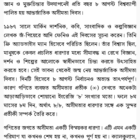
জ্ঞান ও মুক্তচিন্তার উদযাপনেই প্রতি বছর ৮ আগস্ট বিশ্বব্যাপী
পালিত হয় আন্তর্জাতিক অসীমতা দিবস।
১৯৮৭ সালে মার্কিন দার্শনিক, কবি, সাংবাদিক ও কল্পবিজ্ঞান
লেখক জঁ-পিয়েরে আদি ফেনিও এই দিবসের সূচনা করেন। তিনি
ফ্রি অ্যাডভাইস ম্যান হিসেবে পরিচিত ছিলেন। তাঁর বিশ্বাস ছিল,
মানুষকে কেবল প্রচলিত ধারণার মধ্যে সীমাবদ্ধ না রেখে বিজ্ঞান,
দর্শন ও শিল্পের আলোকে স্বাধীনভাবে চিন্তা করতে উৎসাহিত
করতে হবে। সেই ভাবনা থেকেই জন্ম নেয় আন্তর্জাতিক অসীমতা
দিবস। দিনটি হিসেবে ৮ আগস্ট নির্বাচনও অত্যন্ত তাৎপর্যপূর্ণ।
কারণ গণিতে ব্যবহৃত অসীমতার প্রতীক (∞) দেখতে অনেকটা
আড়াআড়িভাবে শোয়ানো ইংরেজি ‘৮’ সংখ্যার মতো। ফলে ৮ম
মাসের ৮ম দিন, অর্থাৎ ৮/৮, অসীমতার ধারণার সঙ্গে এক সুন্দর
প্রতীকী সম্পর্ক তৈরি করে।
গণিতের জগতে অসীমতা একটি বিস্ময়কর ধারণা। এটি এমন একটি
পরিমাণ যা কখনও শেষ হয় না, কখনও পূর্ণ হয় না। ক্যালকুলাস,