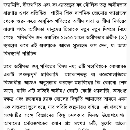
জ্যামিতি, বীজগণিত এবং সংখ্যাতত্ত্বের বহু মৌলিক তত্ত্ব অসীমতার
ধারণার ওপর প্রতিষ্ঠিত। প্রাচীন গ্রিক দার্শনিক জেনোর প্যারাডক্স
থেকে শুরু করে আধুনিক গণিতের অসীম ধারা ও সীমা নির্ণয়ের
ধারণা পর্যন্ত অসীমতা মানুষের চিন্তাকে নতুন নতুন দিগন্তে নিয়ে
গেছে। গণিতবিদ জন ওয়ালিস ১৬৫৫ সালে অসীমতার প্রতীক (∞)
ব্যবহার করে এই ধারণাকে আরও সুসংহত রূপ দেন, যা আজ
বিশ্বব্যাপী পরিচিত।
তবে অসীমতা শুধু গণিতের বিষয় নয়; এটি মহাবিশ্বকে বোঝারও
একটি গুরুত্বপূর্ণ চাবিকাঠি। মহাকাশতত্ত্ব বা কসমোলজিতে
বিজ্ঞানীরা আজও অনুসন্ধান করছেন-মহাবিশ্বের কি কোনো শেষ
আছে, নাকি এটি সত্যিই অসীম? কোটি কোটি গ্যালাক্সি, অসংখ্য
নক্ষত্র এবং রহস্যময় ব্ল্যাক হোলের বিস্তৃতি আমাদের সামনে এমন
এক বাস্তবতা তুলে ধরে, যার পরিধি কল্পনারও বাইরে। এই প্রসঙ্গে ৮
সংখ্যাটির সঙ্গে বিজ্ঞানের কিছু চমৎকার মিলও উল্লেখযোগ্য।
আমাদের সৌরজগতের প্রধান গ্রহ সংখ্যা ৮টি, সূর্যের আলো