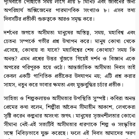
পৃথিবীতে পৌঁছাতে সময় লাগে প্রায় ৮ মিনিট এবং জীবনের জন্য
অপরিহার্য অক্সিজেনের পারমাণবিক সংখ্যাও ৮। এসব তথ্য
দিবসটির প্রতীকী গুরুত্বকে আরও সমৃদ্ধ করে।
দর্শনের জগতে অসীমতা মানুষের অস্তিত্ব, সময়, মহাবিশ্ব এবং
চেতনা সম্পর্কে গভীর প্রশ্ন উত্থাপন করে। মানুষ কোথা থেকে
এসেছে, কোথায় বা যাবে? মহাবিশ্বের শেষ কোথায়? সময় কি
অনন্ত? এমন প্রশ্নের উত্তর খুঁজতে গিয়েই দর্শন ও বিজ্ঞান একে
অপরের পরিপূরক হয়ে ওঠে। আন্তর্জাতিক অসীমতা দিবস তাই
কেবল একটি গাণিতিক প্রতীকের উদযাপন নয়; এটি প্রশ্ন করার
সাহস, নতুন করে ভাবার ক্ষমতা এবং মুক্তবুদ্ধির চর্চার প্রতীক।
সাহিত্য ও শিল্পকলায়ও অসীমতার উপস্থিতি সুস্পষ্ট। কবিরা অনন্ত
প্রেমের কথা বলেন, শিল্পীরা আঁকেন সীমাহীন আকাশ, লেখকেরা
সৃষ্টি করেন কল্পনার অসংখ্য জগৎ। মানুষের সৃজনশীলতার কোনো
সীমানা নেই-এই সত্যটিই অসীমতার ধারণাকে শিল্প ও সংস্কৃতির
সঙ্গে নিবিড়ভাবে যুক্ত করেছে। ফলে এই দিবস আমাদের স্মরণ