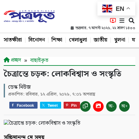
EN
শুক্রবার, ৭ আগস্ট ২০২৬, ২২ শ্রাবণ ১৪৩৩
সাতক্ষীরা
বিনোদন
শিক্ষা
খেলাধুলা
জাতীয়
খুলনা
যশ
প্রচ্ছদ
বাছাইকৃত
চৈত্রান্তে চড়ক: লোকবিশ্বাস ও সংস্কৃতি
ডেস্ক নিউজ
প্রকাশিত: রবিবার, ১২ এপ্রিল, ২০২৬, ৭:০১ অপরাহ্ণ
অ-
অ+
Facebook
Tweet
Pin
সচ্চিদানন্দ দে সদয়