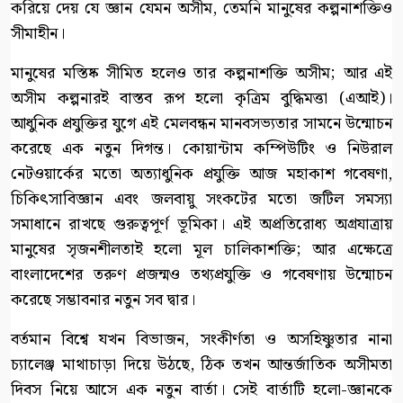
করিয়ে দেয় যে জ্ঞান যেমন অসীম, তেমনি মানুষের কল্পনাশক্তিও
সীমাহীন।
মানুষের মস্তিষ্ক সীমিত হলেও তার কল্পনাশক্তি অসীম; আর এই
অসীম কল্পনারই বাস্তব রূপ হলো কৃত্রিম বুদ্ধিমত্তা (এআই)।
আধুনিক প্রযুক্তির যুগে এই মেলবন্ধন মানবসভ্যতার সামনে উন্মোচন
করেছে এক নতুন দিগন্ত। কোয়ান্টাম কম্পিউটিং ও নিউরাল
নেটওয়ার্কের মতো অত্যাধুনিক প্রযুক্তি আজ মহাকাশ গবেষণা,
চিকিৎসাবিজ্ঞান এবং জলবায়ু সংকটের মতো জটিল সমস্যা
সমাধানে রাখছে গুরুত্বপূর্ণ ভূমিকা। এই অপ্রতিরোধ্য অগ্রযাত্রায়
মানুষের সৃজনশীলতাই হলো মূল চালিকাশক্তি; আর এক্ষেত্রে
বাংলাদেশের তরুণ প্রজন্মও তথ্যপ্রযুক্তি ও গবেষণায় উন্মোচন
করেছে সম্ভাবনার নতুন সব দ্বার।
বর্তমান বিশ্বে যখন বিভাজন, সংকীর্ণতা ও অসহিষ্ণুতার নানা
চ্যালেঞ্জ মাথাচাড়া দিয়ে উঠছে, ঠিক তখন আন্তর্জাতিক অসীমতা
দিবস নিয়ে আসে এক নতুন বার্তা। সেই বার্তাটি হলো-জ্ঞানকে