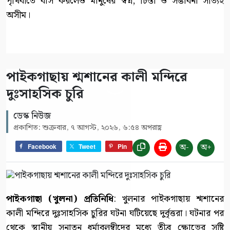
পৃথিবীতে বাস করলেও মানুষের স্বপ্ন, চিন্তা ও সম্ভাবনা সত্যিই
অসীম।
পাইকগাছায় শ্মশানের কালী মন্দিরে
দুঃসাহসিক চুরি
ডেস্ক নিউজ
প্রকাশিত: শুক্রবার, ৭ আগস্ট, ২০২৬, ৬:৫৪ অপরাহ্ণ
অ-
অ+
Facebook
Tweet
Pin
পাইকগাছা (খুলনা) প্রতিনিধি
: খুলনার পাইকগাছায় শ্মশানের
কালী মন্দিরে দুঃসাহসিক চুরির ঘটনা ঘটিয়েছে দুর্বৃত্তরা। ঘটনার পর
থেকে স্থানীয় সনাতন ধর্মাবলম্বীদের মধ্যে তীব্র ক্ষোভের সৃষ্টি