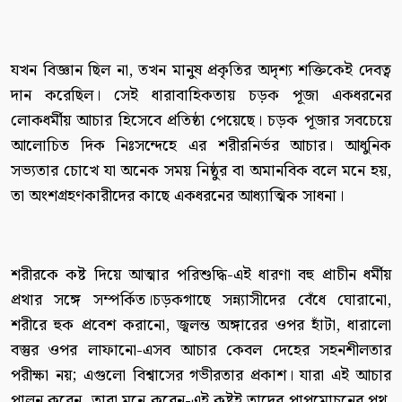
যখন বিজ্ঞান ছিল না, তখন মানুষ প্রকৃতির অদৃশ্য শক্তিকেই দেবত্ব
দান করেছিল। সেই ধারাবাহিকতায় চড়ক পূজা একধরনের
লোকধর্মীয় আচার হিসেবে প্রতিষ্ঠা পেয়েছে। চড়ক পূজার সবচেয়ে
আলোচিত দিক নিঃসন্দেহে এর শরীরনির্ভর আচার। আধুনিক
সভ্যতার চোখে যা অনেক সময় নিষ্ঠুর বা অমানবিক বলে মনে হয়,
তা অংশগ্রহণকারীদের কাছে একধরনের আধ্যাত্মিক সাধনা।
শরীরকে কষ্ট দিয়ে আত্মার পরিশুদ্ধি-এই ধারণা বহু প্রাচীন ধর্মীয়
প্রথার সঙ্গে সম্পর্কিত।চড়কগাছে সন্ন্যাসীদের বেঁধে ঘোরানো,
শরীরে হুক প্রবেশ করানো, জ্বলন্ত অঙ্গারের ওপর হাঁটা, ধারালো
বস্তুর ওপর লাফানো-এসব আচার কেবল দেহের সহনশীলতার
পরীক্ষা নয়; এগুলো বিশ্বাসের গভীরতার প্রকাশ। যারা এই আচার
পালন করেন, তারা মনে করেন-এই কষ্টই তাদের পাপমোচনের পথ,