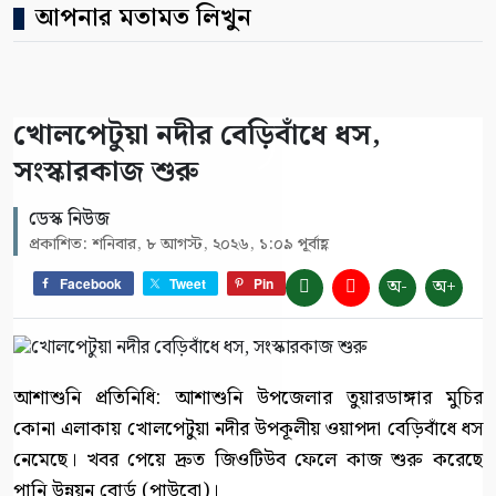
আপনার মতামত লিখুন
খোলপেটুয়া নদীর বেড়িবাঁধে ধস,
সংস্কারকাজ শুরু
ডেস্ক নিউজ
প্রকাশিত: শনিবার, ৮ আগস্ট, ২০২৬, ১:০৯ পূর্বাহ্ণ
অ-
অ+
Facebook
Tweet
Pin
আশাশুনি প্রতিনিধি: আশাশুনি উপজেলার তুয়ারডাঙ্গার মুচির
কোনা এলাকায় খোলপেটুয়া নদীর উপকূলীয় ওয়াপদা বেড়িবাঁধে ধস
নেমেছে। খবর পেয়ে দ্রুত জিওটিউব ফেলে কাজ শুরু করেছে
পানি উন্নয়ন বোর্ড (পাউবো)।