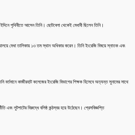
 এইদিনে পৃথিবীতে আসেন তিনি। ছোটবেলা থেকেই মেধাবী ছিলেন তিনি।
্যালয়ে মেধা তালিকায় ১৩ তম স্থান অধিকার করেন। তিনি ইংরেজি বিষয়ে স্নাতক এবং
ি বর্তমানে কাজীরহাট কলেজের ইংরেজি বিভাগের শিক্ষক হিসেবে অত্যন্ত সুনামের সাথে
তি এবং লুটপাটের বিরুদ্ধে বলিষ্ঠ কন্ঠস্বর হয়ে উঠেছেন। প্রেসবিজ্ঞপ্তি