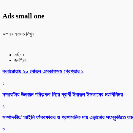
Ads small one
আপনার মতামত লিখুন
সর্বশেষ
জনপ্রিয়
কলারোয়ায় ২০ বোতল এসকাফসহ গ্রেপ্তার ১
১
নগরঘাটায় উন্নয়ন পরিকল্পনা নিয়ে প্রার্থী ইবাদুল ইসলামের মতবিনিময়
২
সম্পাদকীয়/ আইনি ফাঁকফোকর ও প্রশাসনিক দায় এড়ানোর সংস্কৃতিতে ধামা
৩