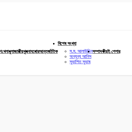
বিশেষ সংখ্যা
স.ম. আলাউদ্দিন
ষা
খেলাধুলা
জাতীয়
খুলনা
যশোর
আন্তর্জাতিক
সম্পাদকীয়
ই-পেপার
অন্যন্য আনিস
সুভাশিত সুভাষ