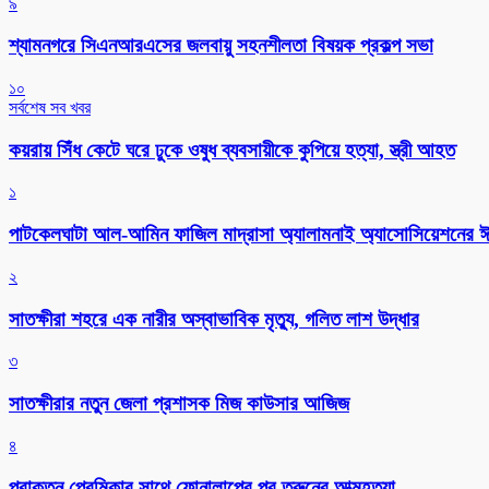
৯
শ্যামনগরে সিএনআরএসের জলবায়ু সহনশীলতা বিষয়ক প্রকল্প সভা
১০
সর্বশেষ সব খবর
কয়রায় সিঁধ কেটে ঘরে ঢুকে ওষুধ ব্যবসায়ীকে কুপিয়ে হত্যা, স্ত্রী আহত
১
পাটকেলঘাটা আল-আমিন ফাজিল মাদ্রাসা অ্যালামনাই অ্যাসোসিয়েশনের ঈদ 
২
সাতক্ষীরা শহরে এক নারীর অস্বাভাবিক মৃত্যু, গলিত লাশ উদ্ধার
৩
সাতক্ষীরার নতুন জেলা প্রশাসক মিজ কাউসার আজিজ
৪
প্রাক্তন প্রেমিকার সাথে ফোনালাপের পর তরুনের আত্মহত্যা