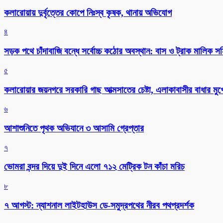
কলারোয়ায় দুর্বৃত্তের কোপে নিঃস্ব কৃষক, থানায় অভিযোগ
৪
সড়ক পথে চাঁদাবাজি বন্ধে সর্বোচ্চ কঠোর অবস্থান: বাস ও ট্রাক মালিক 
৫
কলারোয়ার জয়নগরে সরকারি গাছ আত্মসাতের চেষ্টা, এলাকাবাসীর বাধার মুখে
৬
আশাশুনিতে পৃথক অভিযানে ৩ আসামি গ্রেপ্তার
৭
ভোমরা বন্দর দিয়ে দুই দিনে এলো ৭১২ মেট্রিক টন কাঁচা মরিচ
৮
৭ আগস্ট: ন্যাশনাল লাইটহাউস ডে-সমুদ্রপথের নীরব পথপ্রদর্শক