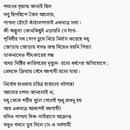
গমনের বৃত্তান্ত জানাই ছিল
তবু ছিপছিপে জৈব আলোয়,
পাগলা ঠোঁটে কাঁঠালপাতাই একমাত্র সত্য।
কী অদ্ভুত! কোনকিছুই এড়ায়নি সে দাঁত-
পৃথিবীর সব ভোগ চুষে নিয়ে নির্যাস করেছে মধূ
জোড়ায় জোড়ায় বসন্ত জন্ম দিয়েও হয়নি পিতা!
ডাকনামেও শীৎকারের গন্ধ
অথচ মিষ্টির কারিগরের মৃত্যুদ- হলো ধর্ষণের অভিযোগে ;
প্রেমকে ক্রিয়ায় বেঁধে বহুগামী হলো মায়া।
নির্বোধ হাওয়ায় চরিত্র হারালো বটগাছ!
আলোর চশমা জানলোই না,
মধু থেকে শরীর খুলে গেলেই শুধু রংধনু হয়
আর একমাত্র আকাশই বহুগামী!
যদিও পাগলা দিক-ভাইরাসে আক্রান্ত
তবুও গমনে ডুব দিলে সে-ও সর্বগামী