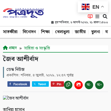
EN
বৃহস্পতিবার, ৬ আগস্ট ২০২৬, ২১ শ্রাবণ ১৪৩৩
সাতক্ষীরা
বিনোদন
শিক্ষা
খেলাধুলা
জাতীয়
খুলনা
যশ
প্রচ্ছদ
সাহিত্য ও সংস্কৃতি
জৈব আশীর্বাদ
ডেস্ক নিউজ
প্রকাশিত: শনিবার, ৪ জুলাই, ২০২৬, ১২:৫৭ পূর্বাহ্ণ
অ-
অ+
Facebook
Tweet
Pin
তানিয়া হাসান