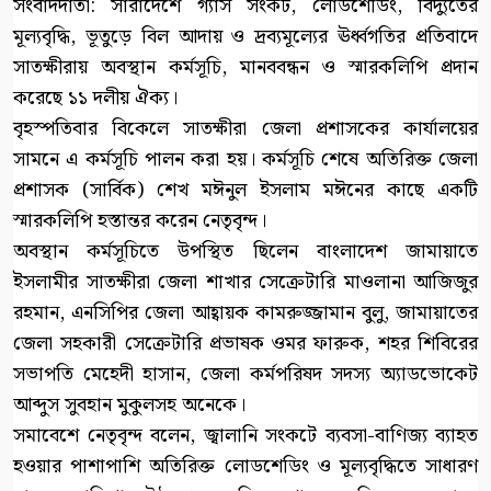
সংবাদদাতা: সারাদেশে গ্যাস সংকট, লোডশেডিং, বিদ্যুতের
মূল্যবৃদ্ধি, ভূতুড়ে বিল আদায় ও দ্রব্যমূল্যের ঊর্ধ্বগতির প্রতিবাদে
সাতক্ষীরায় অবস্থান কর্মসূচি, মানববন্ধন ও স্মারকলিপি প্রদান
করেছে ১১ দলীয় ঐক্য।
বৃহস্পতিবার বিকেলে সাতক্ষীরা জেলা প্রশাসকের কার্যালয়ের
সামনে এ কর্মসূচি পালন করা হয়। কর্মসূচি শেষে অতিরিক্ত জেলা
প্রশাসক (সার্বিক) শেখ মঈনুল ইসলাম মঈনের কাছে একটি
স্মারকলিপি হস্তান্তর করেন নেতৃবৃন্দ।
অবস্থান কর্মসূচিতে উপস্থিত ছিলেন বাংলাদেশ জামায়াতে
ইসলামীর সাতক্ষীরা জেলা শাখার সেক্রেটারি মাওলানা আজিজুর
রহমান, এনসিপির জেলা আহ্বায়ক কামরুজ্জামান বুলু, জামায়াতের
জেলা সহকারী সেক্রেটারি প্রভাষক ওমর ফারুক, শহর শিবিরের
সভাপতি মেহেদী হাসান, জেলা কর্মপরিষদ সদস্য অ্যাডভোকেট
আব্দুস সুবহান মুকুলসহ অনেকে।
সমাবেশে নেতৃবৃন্দ বলেন, জ্বালানি সংকটে ব্যবসা-বাণিজ্য ব্যাহত
হওয়ার পাশাপাশি অতিরিক্ত লোডশেডিং ও মূল্যবৃদ্ধিতে সাধারণ