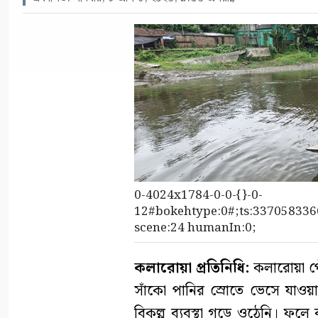
0-4024x1784-0-0-{}-0-
12#bokehtype:0#;ts:3370583366
scene:24 humanIn:0;
কলারোয়া প্রতিনিধি:
কলারোয়া পৌ
সাঁকো পানির স্রোতে ভেসে যাওয়া
বিকল্প ব্যবস্থা গড়ে ওঠেনি। ফলে 