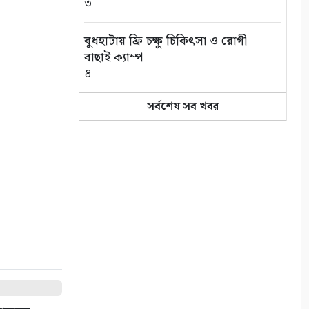
৩
বুধহাটায় ফ্রি চক্ষু চিকিৎসা ও রোগী
বাছাই ক্যাম্প
৪
সর্বশেষ সব খবর
আশাশুনিতে ২ আসামি গ্রেপ্তার
৫
নাগাসাকি দিবস: ধ্বংসস্তূপ থেকে
শান্তির আলোকবর্তিকা
৬
সাতক্ষীরা সীমান্তে বিজিবির
অভিযানে ভারতীয় ফাইটার মোরগ
আটক
৭