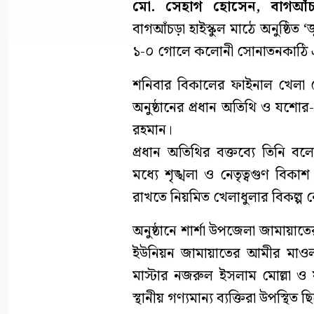
মো. সেহাগ হোসেন, বাগআঁচড়
বাগআঁচড়া হাইস্কুল মাঠে অনুষ্ঠিত ‘
১-০ গোলে কলোনী সোনাতনকাঠি এক
শনিবার বিকালের ফাইনাল খেলা শ
অনুষ্ঠানের প্রধান অতিথি ও যশো
রহমান।
প্রধান অতিথির বক্তব্যে তিনি বল
মধ্যে শৃঙ্খলা ও নেতৃত্বগুণ বি
রাখতে নিয়মিত খেলাধুলার বিকল্প 
অনুষ্ঠানে শার্শা উপজেলা জামায়া
ইউনিয়ন জামায়াতের আমীর মাওলানা
মাস্টার নজরুল ইসলাম মোল্লা ও 
স্থানীয় গণ্যমান্য ব্যক্তিরা উপস্থিত 