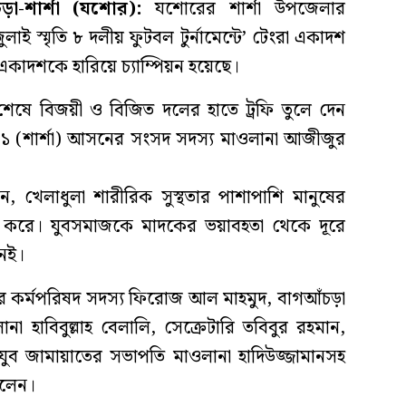
া-শার্শা (যশোর):
যশোরের শার্শা উপজেলার
জুলাই স্মৃতি ৮ দলীয় ফুটবল টুর্নামেন্টে’ টেংরা একাদশ
াদশকে হারিয়ে চ্যাম্পিয়ন হয়েছে।
েষে বিজয়ী ও বিজিত দলের হাতে ট্রফি তুলে দেন
র-১ (শার্শা) আসনের সংসদ সদস্য মাওলানা আজীজুর
েন, খেলাধুলা শারীরিক সুস্থতার পাশাপাশি মানুষের
কাশ করে। যুবসমাজকে মাদকের ভয়াবহতা থেকে দূরে
নেই।
তের কর্মপরিষদ সদস্য ফিরোজ আল মাহমুদ, বাগআঁচড়া
 হাবিবুল্লাহ বেলালি, সেক্রেটারি তবিবুর রহমান,
যুব জামায়াতের সভাপতি মাওলানা হাদিউজ্জামানসহ
ছিলেন।