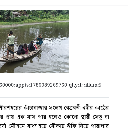
0000;appts:1786089269760;qlty:1;;illum:5
রশহরের কাঁচাবাজার সংলগ্ন বেত্রবতী নদীর কাঠের
র প্রায় এক মাস পার হলেও কোনো স্থায়ী সেতু বা
বর্ষা মৌসুমে বাধ্য হয়ে নৌকায় ঝুঁকি নিয়ে পারাপার