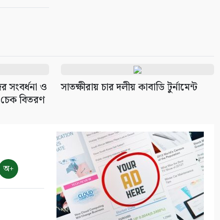
৯
দেবহাটায় পুলিশের অভিযানে ৩
জন গ্রেপ্তার, ৫ পিস ইয়াবা উদ্ধার
১০
র সংবর্ধনা ও
সাতক্ষীরায় চার দলীয় কাবাডি টুর্নামেন্ট
ের চেক বিতরণ
অ+