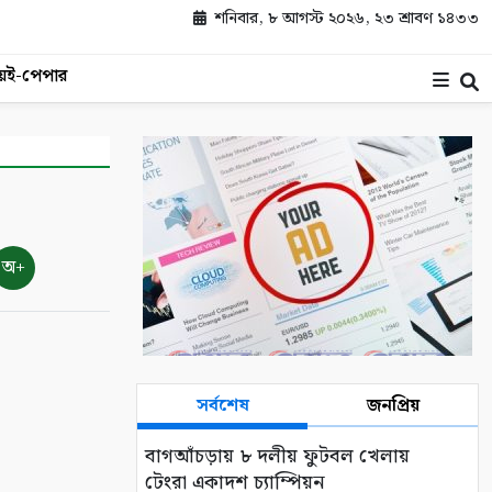
শনিবার, ৮ আগস্ট ২০২৬, ২৩ শ্রাবণ ১৪৩৩
য়
ই-পেপার
অ+
সর্বশেষ
জনপ্রিয়
বাগআঁচড়ায় ৮ দলীয় ফুটবল খেলায়
টেংরা একাদশ চ্যাম্পিয়ন