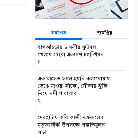
পর বৃদ্ধের মরদেহ উদ্ধার
৮
নুরনগরে অপারেশনে রোগীর মৃত্যু,
ভুল চিকিৎসার অভিযোগ,
সর্বশেষ
জনপ্রিয়
ঘটনাস্থলে পুলিশ
৯
বাগআঁচড়ায় ৮ দলীয় ফুটবল
খেলায় টেংরা একাদশ চ্যাম্পিয়ন
১
দেবহাটায় পুলিশের অভিযানে ৩
জন গ্রেপ্তার, ৫ পিস ইয়াবা উদ্ধার
১০
এক মাসেও সচল হয়নি কলারোয়ায়
ভেঙে যাওয়া সাঁকো, নৌকায় ঝুঁকি
নিয়ে নদী পারাপার
২
দেবহাটায় কবি কাজী নজরুলের
মৃত্যুবার্ষিকী উপলক্ষে প্রস্তুতিমূলক
সভা