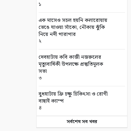
১
এক মাসেও সচল হয়নি কলারোয়ায়
ভেঙে যাওয়া সাঁকো, নৌকায় ঝুঁকি
নিয়ে নদী পারাপার
২
দেবহাটায় কবি কাজী নজরুলের
মৃত্যুবার্ষিকী উপলক্ষে প্রস্তুতিমূলক
সভা
৩
বুধহাটায় ফ্রি চক্ষু চিকিৎসা ও রোগী
বাছাই ক্যাম্প
৪
সর্বশেষ সব খবর
আশাশুনিতে ২ আসামি গ্রেপ্তার
৫