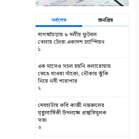
সর্বশেষ
জনপ্রিয়
বাগআঁচড়ায় ৮ দলীয় ফুটবল
খেলায় টেংরা একাদশ চ্যাম্পিয়ন
১
এক মাসেও সচল হয়নি কলারোয়ায়
ভেঙে যাওয়া সাঁকো, নৌকায় ঝুঁকি
নিয়ে নদী পারাপার
২
দেবহাটায় কবি কাজী নজরুলের
মৃত্যুবার্ষিকী উপলক্ষে প্রস্তুতিমূলক
সভা
৩