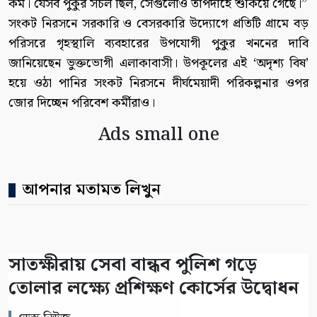
কম। যেসব পুকুর সচল ছিল, সেগুলোও তাপদাহে শুকিয়ে গেছে।”
সংকট নিরসনে সরকারি ও বেসরকারি উদ্যোগে প্রতিটি গ্রামে বড়
পরিসরে গৃহস্থালি ব্যবহারের উপযোগী পুকুর খননের দাবি
জানিয়েছেন ভুক্তভোগী এলাকাবাসী। উপকূলের এই ‘অদৃশ্য বিষ’
হয়ে ওঠা পানির সংকট নিরসনে দীর্ঘমেয়াদী পরিকল্পনার ওপর
জোর দিচ্ছেন পরিবেশ কর্মীরাও।
Ads small one
আপনার মতামত লিখুন
সাতক্ষীরায় সেবা বান্ধব পুলিশ গড়ে
তোলার লক্ষ্যে প্রশিক্ষণ কোর্সের উদ্বোধন