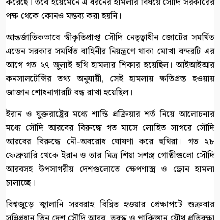
করেছে। তবে ইয়েমেনে এ ধরনের হামলার বিষয়ে সৌদি সরকারের
পক্ষ থেকে কোনও মন্তব্য করা হয়নি।
আন্তর্জাতিকভাবে স্বীকৃতিপ্রাপ্ত সৌদি নেতৃত্বাধীন জোটের সমর্থিত
এডেন সরকার সমর্থিত বাহিনীর নিয়ন্ত্রণে থাকা মোখা বন্দরটি এর
আগে গত ২৭ জুলাই হুথি হামলার শিকার হয়েছিল। আইআইআর
কনসালটেন্সির তথ্য অনুযায়ী, সেই হামলায় ক্ষতিগ্রস্ত হওয়ায়
জাজান শোধনাগারটি বন্ধ রাখা হয়েছিল।
ইরান ও যুক্তরাষ্ট্রের মধ্যে শান্তি প্রক্রিয়ার শর্ত নিয়ে আলোচনার
মধ্যে সৌদি আরবের বিরুদ্ধে গত মাসে লোহিত সাগরে সৌদি
আরবের বিরুদ্ধে নৌ-অবরোধ ঘোষণা করে হুথিরা। গত ২৮
ফেব্রুয়ারি থেকে ইরান ও তার মিত্র শিয়া সশস্ত্র গোষ্ঠীগুলো সৌদি
আরবসহ উপসাগরীয় দেশগুলোতে ক্ষেপণাস্ত্র ও ড্রোন হামলা
চালাচ্ছে।
বিশ্বজুড়ে জ্বালানি সরবরাহ বিঘ্নিত হওয়ার প্রেক্ষাপটে শুক্রবার
সুন্নিপ্রধান তিন দেশ সৌদি আরব, তুরস্ক ও পাকিস্তান যৌথ প্রতিরক্ষা