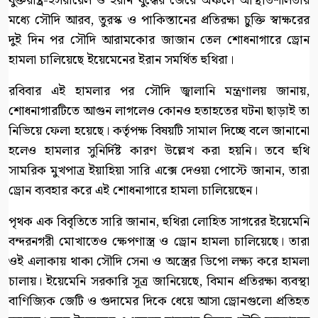
যুক্তরাষ্ট্র-ইসরায়েল ও ইরান যুদ্ধের জেরে অঞ্চলে অস্থিতিশীলতার
মধ্যে সৌদি আরব, তুরস্ক ও পাকিস্তানের প্রতিরক্ষা চুক্তি স্বাক্ষরের
দুই দিন পর সৌদি আরামকোর জাজান তেল শোধনাগারে ড্রোন
হামলা চালিয়েছে ইয়েমেনের ইরান সমর্থিত হুথিরা।
রবিবার এই হামলার পর সৌদি জ্বালানি মন্ত্রণালয় জানায়,
শোধনাগারটিতে আগুন লাগলেও কোনও হতাহতের ঘটনা ছাড়াই তা
নিভিয়ে ফেলা হয়েছে। কর্তৃপক্ষ বিষয়টি সামাল দিচ্ছে বলে জানানো
হলেও হামলার সুনির্দিষ্ট কারণ উল্লেখ করা হয়নি। তবে হুথি
সামরিক মুখপাত্র ইয়াহিয়া সারি এক্সে দেওয়া পোস্টে জানান, তারা
ড্রোন ব্যবহার করে এই শোধনাগারে হামলা চালিয়েছেন।
পৃথক এক বিবৃতিতে সারি জানান, হুথিরা লোহিত সাগরের ইয়েমেনি
বন্দরনগরী মোখাতেও ক্ষেপণাস্ত্র ও ড্রোন হামলা চালিয়েছে। তারা
ওই এলাকায় থাকা সৌদি সেনা ও অস্ত্রের ডিপো লক্ষ্য করে হামলা
চালায়। ইয়েমেনি সরকারি সূত্র জানিয়েছে, বিমান প্রতিরক্ষা ব্যবস্থা
বাণিজ্যিক জেটি ও গুদামের দিকে ধেয়ে আসা ড্রোনগুলো প্রতিহত