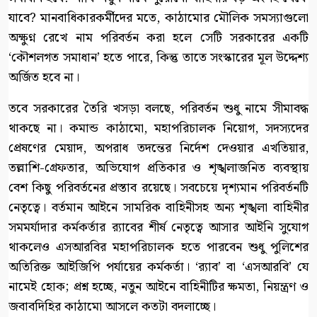
যাবে? মানবাধিকারকর্মীদের মতে, কাঠামোর মৌলিক সমস্যাগুলো
অক্ষুণ্ন রেখে নাম পরিবর্তন করা হলে সেটি সরকারের একটি
‘কৌশলগত সমাধান’ হতে পারে, কিন্তু তাতে সংস্কারের মূল উদ্দেশ্য
অর্জিত হবে না।
তবে সরকারের তৈরি খসড়া বলছে, পরিবর্তন শুধু নামে সীমাবদ্ধ
থাকছে না। কমান্ড কাঠামো, মহাপরিচালক নিয়োগ, সদস্যদের
প্রেষণের মেয়াদ, অপরাধ তদন্তের নির্দেশ দেওয়ার এখতিয়ার,
তল্লাশি-গ্রেফতার, অভিযোগ প্রতিকার ও শৃঙ্খলাজনিত ব্যবস্থায়
বেশ কিছু পরিবর্তনের প্রস্তাব রয়েছে। সবচেয়ে দৃশ্যমান পরিবর্তনটি
নেতৃত্বে। বর্তমান আইনে সামরিক বাহিনীসহ অন্য শৃঙ্খলা বাহিনীর
সমমর্যাদার কর্মকর্তার র‍্যাবের শীর্ষ নেতৃত্বে আসার আইনি সুযোগ
থাকলেও এসআরবির মহাপরিচালক হতে পারবেন শুধু পুলিশের
অতিরিক্ত আইজিপি পর্যায়ের কর্মকর্তা। ‘র‍্যাব’ বা ‘এসআরবি’ যে
নামেই হোক; প্রশ্ন হচ্ছে, নতুন আইনে বাহিনীটির ক্ষমতা, নিয়ন্ত্রণ ও
জবাবদিহির কাঠামো আসলে কতটা বদলাচ্ছে।