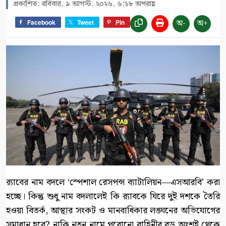
প্রকাশিত: রবিবার, ৯ আগস্ট, ২০২৬, ৬:১৮ অপরাহ্ণ
অ-
অ+
Facebook
Tweet
Pin
র‍্যাবের নাম বদলে ‘স্পেশাল রেসপন্স ব্যাটালিয়ন—এসআরবি’ করা
হচ্ছে। কিন্তু শুধু নাম বদলালেই কি র‍্যাবকে ঘিরে দুই দশকে তৈরি
হওয়া বিতর্ক, আস্থার সংকট ও মানবাধিকার লঙ্ঘনের অভিযোগের
সমাধান হবে? নাকি নতুন নামে পুরোনো বাহিনীর বড় অংশই থেকে