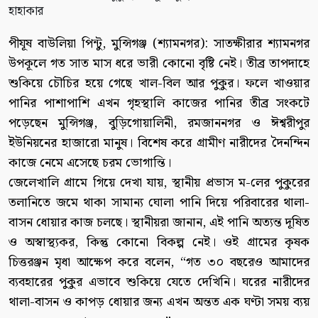
পীযূষ বাউলিয়া পিন্টু, মুন্সিগঞ্জ (শ্যামনগর): সাতক্ষীরার শ্যামনগর
উপকূলে গত সাত মাস ধরে ভারী কোনো বৃষ্টি নেই। তীব্র তাপদাহে
শুকিয়ে চৌচির হয়ে গেছে খাল-বিল আর পুকুর। ফলে খাওয়ার
পানির পাশাপাশি এখন গৃহস্থালি কাজের পানির তীব্র সংকটে
পড়েছেন মুন্সিগঞ্জ, বুড়িগোয়ালিনী, রমজাননগর ও ঈশ্বরীপুর
ইউনিয়নের হাজারো মানুষ। বিশেষ করে গ্রামীণ নারীদের দৈনন্দিন
কাজে নেমে এসেছে চরম ভোগান্তি।
জেলেখালি গ্রামে গিয়ে দেখা যায়, স্থানীয় প্রভাস ম-লের পুকুরের
তলানিতে জমে থাকা সামান্য ঘোলা পানি দিয়ে পরিবারের থালা-
বাসন ধোয়ার কাজ চলছে। স্থানীয়রা জানান, এই পানি অত্যন্ত দূষিত
ও অস্বাস্থ্যকর, কিন্তু কোনো বিকল্প নেই। ওই গ্রামের কৃষক
চিত্তরঞ্জন মৃধা আক্ষেপ করে বলেন, “গত ৩০ বছরেও আমাদের
ব্যবহারের পুকুর এভাবে শুকিয়ে যেতে দেখিনি। ঘরের নারীদের
থালা-বাসন ও কাপড় ধোয়ার জন্য এখন অন্তত এক ঘণ্টা সময় ব্যয়