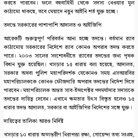
করতে পারবেন। ফলে বহুবাহিনী থেকে সদস্য নেওয়ার মূল
কাঠামো থাকছে, তবে মেয়াদে নতুন আইনি শর্ত যুক্ত হচ্ছে।
তদন্তে সরকারের পাশাপাশি আদালত ও আইজিপি
আরেকটি গুরুত্বপূর্ণ পরিবর্তন আনা হচ্ছে তদন্তে। বর্তমান র‍্যাব
কাঠামোয় সরকারের নির্দেশে র‍্যাব কোনও অপরাধ তদন্ত করতে
পারে। ২০০৩ সালের সংশোধনীতে র‍্যাবের তদন্তের জন্য পৃথক
বিধান যুক্ত হয়েছিল। খসড়ার ১৫ ধারায় বলা হয়েছে, আদালত,
সরকার অথবা পুলিশ মহাপরিদর্শক যেকোনও সময় এসআরবির
মহাপরিচালককে কোনও ফৌজদারি অপরাধ তদন্তের নির্দেশ দিতে
পারবেন। মহাপরিচালক অন্তত সাব-ইন্সপেক্টর পদমর্যাদার সদস্যকে
তদন্তের দায়িত্ব দেবেন। এখানে ক্ষমতার উৎস বিস্তৃত হলেও ১৫
ধারার তদন্ত আদালত, সরকার বা আইজিপির নির্দেশের সঙ্গে যুক্ত।
দায়িত্বের তালিকা আরও নির্দিষ্ট
খসড়ার ১০ ধারায় অভ্যন্তরীণ নিরাপত্তা রক্ষা, গোয়েন্দা তথ্য সংগ্রহ,