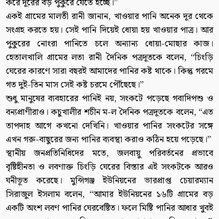
করে দূরের বড় পুকুরে যেতে হচ্ছে।”
একই গ্রামের মালতী রানী জানান, খাওয়ার পানি অনেক দূর থেকে
সংগ্রহ করতে হয়। সেই পানি দিয়েই ধোয়া হয় খাওয়ার পাত্র। আর
পুকুরের নোংরা পানিতে চলে অন্যান্য ধোয়া-মোছার কাজ।
হেতালখালি গ্রামের লতা রানী দৈনিক পত্রদূতকে বলেন, “চিংড়ি
ঘেরের কারণে সারা বছরই আমাদের পানির কষ্ট থাকে। কিন্তু গরমে
গত দুই-তিন মাস সেই কষ্ট চরমে পৌঁছেছে।”
শুধু মানুষের ব্যবহারের পানিই নয়, সংকটে পড়েছে গবাদিপশু ও
বন্যপ্রাণীরাও। কচুখালীর শচীন ম-ল দৈনিক পত্রদূতকে বলেন, “এত
তাপদাহ আগে কখনো দেখিনি। খাওয়ার পানির সংকটের সঙ্গে
এখন গরু-বাছুরের জন্য পানির ব্যবস্থা করাও কঠিন হয়ে পড়েছে।”
স্থানীয় জনপ্রতিনিধিদের মতে, জলবায়ু পরিবর্তনের প্রভাবে
বৃষ্টিহীনতা ও লবণাক্ত চিংড়ি ঘেরের বিস্তার এই সংকটকে আরও
ঘনীভূত করেছে। মুন্সিগঞ্জ ইউনিয়নের ভারপ্রাপ্ত চেয়ারম্যান
সিরাজুল ইসলাম বলেন, “আমার ইউনিয়নের ১৬টি গ্রামের বড়
একটি অংশ লবণ পানির ঘেরবেষ্টিত। ফলে মিষ্টি পানির আধার খুবই