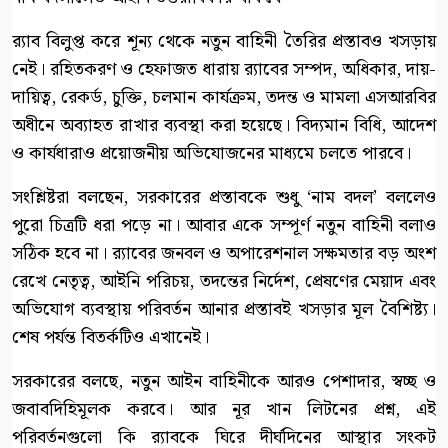
র‍্যাব বিলুপ্ত করে শূন্য থেকে নতুন বাহিনী তৈরির প্রস্তাবও খসড়ায়
নেই। রহিতকরণ ও হেফাজত ধারায় র‍্যাবের সম্পদ, অধিকার, দায়-
দায়িত্ব, রেকর্ড, চুক্তি, চলমান কার্যক্রম, তদন্ত ও মামলা এসআরবির
অধীনে অব্যাহত রাখার ব্যবস্থা করা হয়েছে। বিদ্যমান বিধি, আদেশ
ও কার্যধারাও প্রয়োজনীয় অভিযোজনের মাধ্যমে চলতে পারবে।
সংশ্লিষ্টরা বলছেন, সরকারের প্রস্তাবকে শুধু ‘নাম বদল’ বললেও
পুরো চিত্রটি ধরা পড়ে না। আবার একে সম্পূর্ণ নতুন বাহিনী বলাও
সঠিক হবে না। র‍্যাবের জনবল ও অপারেশনাল সক্ষমতার বড় অংশ
রেখে নেতৃত্ব, আইনি পরিচয়, তদন্তের নির্দেশ, প্রেষণের মেয়াদ এবং
অভিযোগ ব্যবস্থায় পরিবর্তন আনার প্রস্তাবই খসড়ার মূল বৈশিষ্ট্য।
শেষ পর্যন্ত বিতর্কটিও এখানেই।
সরকারের বলছে, নতুন আইন বাহিনীকে আরও পেশাদার, স্বচ্ছ ও
জবাবদিহিমূলক করবে। আর নূর খান লিটনের প্রশ্ন, এই
পরিবর্তনগুলো কি র‍্যাবকে ঘিরে দীর্ঘদিনের আস্থার সংকট