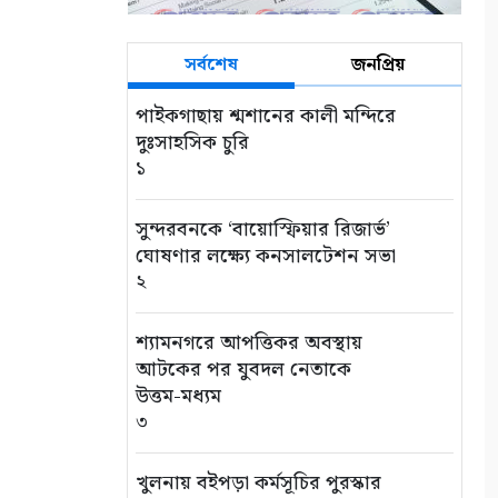
সর্বশেষ
জনপ্রিয়
পাইকগাছায় শ্মশানের কালী মন্দিরে
দুঃসাহসিক চুরি
১
সুন্দরবনকে ‘বায়োস্ফিয়ার রিজার্ভ’
ঘোষণার লক্ষ্যে কনসালটেশন সভা
২
শ্যামনগরে আপত্তিকর অবস্থায়
আটকের পর যুবদল নেতাকে
উত্তম-মধ্যম
৩
খুলনায় বইপড়া কর্মসূচির পুরস্কার