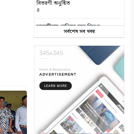
বিতরণী অনুষ্ঠিত
৪
সাতক্ষীরায় পানিতে ডুবে শিশুর
সর্বশেষ সব খবর
মৃত্যু বেড়েই চলেছে
৫
প্রযুক্তি, সাংবাদিকতা এবং একটি
অস্তিত্বের প্রশ্ন
৬
পুতুল নাচে বেঁচে থাকে বাংলার
লোকঐতিহ্য
৭
পাইকগাছায় নার্সারীতে গুটি কলম
তৈরিতে ব্যস্ত শ্রমিক
৮