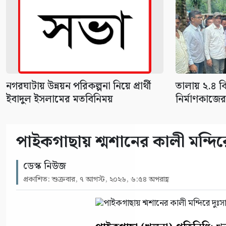
নগরঘাটায় উন্নয়ন পরিকল্পনা নিয়ে প্রার্থী
তালায় ২.৪ 
ইবাদুল ইসলামের মতবিনিময়
নির্মাণকাজের
পাইকগাছায় শ্মশানের কালী মন্দির
ডেস্ক নিউজ
প্রকাশিত: শুক্রবার, ৭ আগস্ট, ২০২৬, ৬:৫৪ অপরাহ্ণ