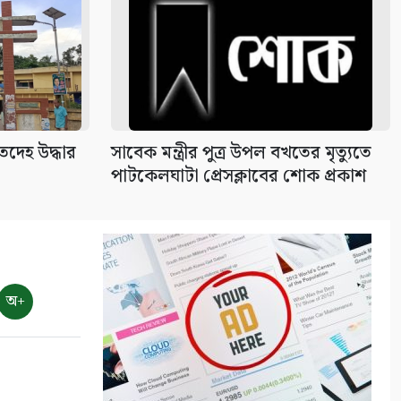
৯
বিশ্ব জুড়ে আদিবাসী জনগোষ্ঠী
ক্রমাগত ঝুঁকিতে
১০
তদেহ উদ্ধার
সাবেক মন্ত্রীর পুত্র উপল বখতের মৃত্যুতে
পাটকেলঘাটা প্রেসক্লাবের শোক প্রকাশ
অ+