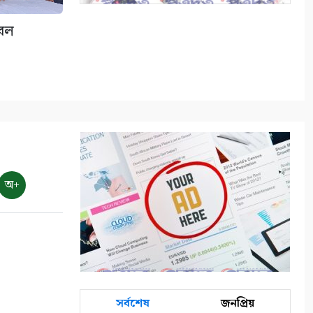
টবল
বাংলাদেশের পর্যটনের
মহাপরিকল্পনা: আজকের উদ্যোগ,
আগামীর বাংলাদেশ
৯
বিশ্ব জুড়ে আদিবাসী জনগোষ্ঠী
ক্রমাগত ঝুঁকিতে
১০
অ+
সর্বশেষ
জনপ্রিয়