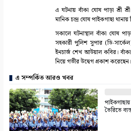
এ ঘটনায় বাঁকা ঘোষ পাড়া শ্রী শ্
মানিক চন্দ্র ঘোষ পাইকগাছা থান
সকালে ঘটনাস্থাল বাঁকা ঘোষ পাড়া 
সহকারী পুলিশ সুপার (ডি-সার্
ইনচার্জ শেখ আউয়াল কবির। বাঁকা শ্
নিয়ে গভীর উদ্বেগ প্রকাশ করেছেন
এ সম্পর্কিত আরও খবর
পাইকগাছায় 
তৈরিতে ব্যস্