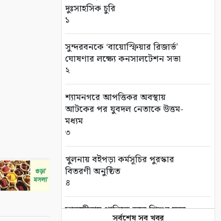
দুঃসাহসিক চুরি
১
সুন্দরবনকে ‘বায়োস্ফিয়ার রিজার্ভ’
ঘোষণার লক্ষ্যে কনসালটেশন সভা
২
শ্যামনগরে আপত্তিকর অবস্থায়
আটকের পর যুবদল নেতাকে উত্তম-
মধ্যম
৩
খুলনায় বইপড়া কর্মসূচির পুরস্কার
বিতরণী অনুষ্ঠিত
৪
সাতক্ষীরায় পানিতে ডুবে শিশুর মৃত্যু
সর্বশেষ সব খবর