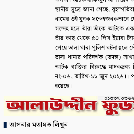
জনতা। আটক হাফিজুল আশাশুনি উ
স্থানীয় সূত্রে জানা গেছে, বৃহস্
নামের ওই যুবক সন্দেহজনকভাবে ঘো
সন্দেহ হলে তাঁরা তাঁকে আটকে একট
তাঁর কাছ থেকে ৫০ পিস ইয়াবা ট্য
পেয়ে তালা থানা-পুলিশ ঘটনাস্থলে
তালা থানার পরিদর্শক (তদন্ত) সা
আটক ব্যক্তির বিরুদ্ধে মাদকদ্রব্
নং-০৬, তারিখ-১১ জুন ২০২৬)। প
হয়েছে।
আপনার মতামত লিখুন