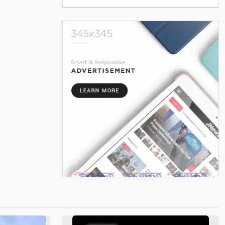
বেড়েই চলেছে
৫
প্রযুক্তি, সাংবাদিকতা এবং একটি
অস্তিত্বের প্রশ্ন
৬
পুতুল নাচে বেঁচে থাকে বাংলার
লোকঐতিহ্য
৭
পাইকগাছায় নার্সারীতে গুটি কলম
তৈরিতে ব্যস্ত শ্রমিক
৮
বাংলাদেশের পর্যটনের
মহাপরিকল্পনা: আজকের উদ্যোগ,
আগামীর বাংলাদেশ