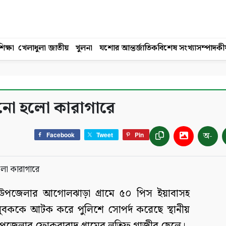
িক্ষা
খেলাধুলা
জাতীয়
খুলনা
যশোর
আন্তর্জাতিক
বিশেষ সংখ্যা
সম্পাদকী
নো হলো কারাগারে
অ-
Facebook
Tweet
Pin
তালা উপজেলার আগোলঝাড়া গ্রামে ৫০ পিস ইয়াবাসহ
ুবককে আটক করে পুলিশে সোপর্দ করেছে স্থানীয়