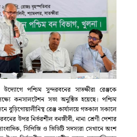
উদ্যোগে পশ্চিম সুন্দরবনের সাতক্ষীরা রেঞ্জকে
লক্ষ্যে কনসালটেশন সভা অনুষ্ঠিত হয়েছে। পশ্চিম
নে বুড়িগোয়ালীনিস্থ রেঞ্জ কার্যালয়ে গতকাল সকালে
ুন্দরবনের উপর নির্ভরশীল বনজীবী, নানা শ্রেণী পেশার
য় সাংবাদিক, সিপিজি ও ভিডিটি সদস্যরা সেখানে অংশ