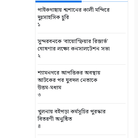
পাইকগাছায় শ্মশানের কালী মন্দিরে
দুঃসাহসিক চুরি
১
সুন্দরবনকে ‘বায়োস্ফিয়ার রিজার্ভ’
ঘোষণার লক্ষ্যে কনসালটেশন সভা
২
শ্যামনগরে আপত্তিকর অবস্থায়
আটকের পর যুবদল নেতাকে
উত্তম-মধ্যম
৩
খুলনায় বইপড়া কর্মসূচির পুরস্কার
বিতরণী অনুষ্ঠিত
৪