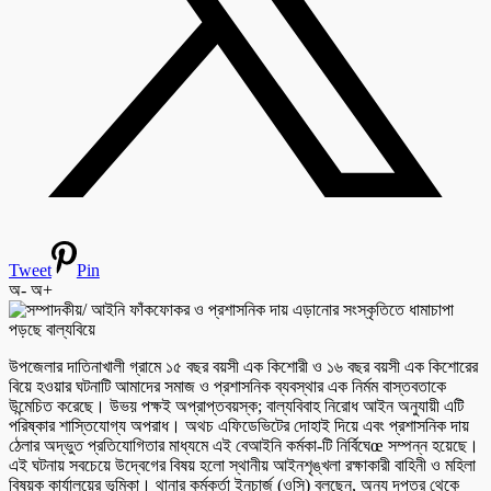
Tweet
Pin
অ-
অ+
উপজেলার দাতিনাখালী গ্রামে ১৫ বছর বয়সী এক কিশোরী ও ১৬ বছর বয়সী এক কিশোরের
বিয়ে হওয়ার ঘটনাটি আমাদের সমাজ ও প্রশাসনিক ব্যবস্থার এক নির্মম বাস্তবতাকে
উন্মেচিত করেছে। উভয় পক্ষই অপ্রাপ্তবয়স্ক; বাল্যবিবাহ নিরোধ আইন অনুযায়ী এটি
পরিষ্কার শাস্তিযোগ্য অপরাধ। অথচ এফিডেভিটের দোহাই দিয়ে এবং প্রশাসনিক দায়
ঠেলার অদ্ভুত প্রতিযোগিতার মাধ্যমে এই বেআইনি কর্মকা-টি নির্বিঘেœ সম্পন্ন হয়েছে।
এই ঘটনায় সবচেয়ে উদ্বেগের বিষয় হলো স্থানীয় আইনশৃঙ্খলা রক্ষাকারী বাহিনী ও মহিলা
বিষয়ক কার্যালয়ের ভূমিকা। থানার কর্মকর্তা ইনচার্জ (ওসি) বলছেন, অন্য দপ্তর থেকে