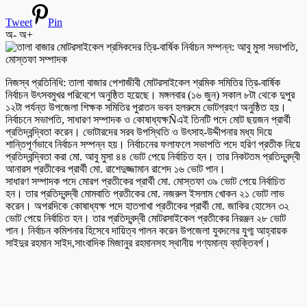
Tweet
Pin
অ-
অ+
নিজস্ব প্রতিনিধি: তালা বাজার পেশাজীবী মোটরসাইকেল শ্রমিক সমিতির ত্রি-বার্ষিক
নির্বাচন উৎসবমুখর পরিবেশে অনুষ্ঠিত হয়েছে। মঙ্গলবার (১৬ জুন) সকাল ৮টা থেকে দুপুর
১২টা পর্যন্ত উপজেলা শিক্ষক সমিতির পুরাতন ভবন হলরুমে ভোটগ্রহণ অনুষ্ঠিত হয়।
নির্বাচনে সভাপতি, সাধারণ সম্পাদক ও কোষাধ্যক্ষÑএই তিনটি পদে মোট ছয়জন প্রার্থী
প্রতিদ্বন্দ্বিতা করেন। ভোটারদের সরব উপস্থিতি ও উৎসাহ-উদ্দীপনার মধ্য দিয়ে
শান্তিপূর্ণভাবে নির্বাচন সম্পন্ন হয়। নির্বাচনের ফলাফলে সভাপতি পদে হরিণ প্রতীক নিয়ে
প্রতিদ্বন্দ্বিতা করা মো. আবু মুসা ৪৪ ভোট পেয়ে নির্বাচিত হন। তার নিকটতম প্রতিদ্বন্দ্বী
আনারস প্রতীকের প্রার্থী মো. রাশেদুজ্জামান রাশেদ ১৬ ভোট পান।
সাধারণ সম্পাদক পদে মোরগ প্রতীকের প্রার্থী মো. মোস্তফা ৩৯ ভোট পেয়ে নির্বাচিত
হন। তার প্রতিদ্বন্দ্বী মোমবাতি প্রতীকের মো. নজরুল ইসলাম খোকন ২১ ভোট লাভ
করেন। অপরদিকে কোষাধ্যক্ষ পদে হাতপাখা প্রতীকের প্রার্থী মো. জাকির হোসেন ৩২
ভোট পেয়ে নির্বাচিত হন। তার প্রতিদ্বন্দ্বী মোটরসাইকেল প্রতীকের নিরঞ্জন ২৮ ভোট
পান। নির্বাচন কমিশনার হিসেবে দায়িত্ব পালন করেন উপজেলা যুবদলের যুগ্ম আহ্বায়ক
সাইদুর রহমান সাইদ,সাংবাদিক মিজানুর রহমানসহ স্থানীয় গণ্যমান্য ব্যক্তিবর্গ।