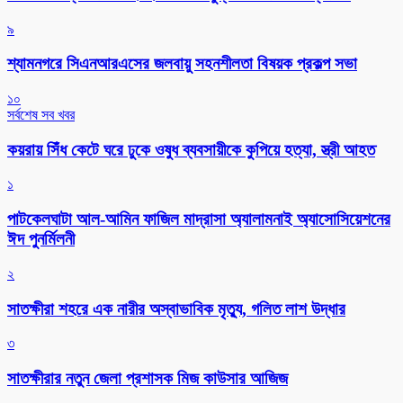
৯
শ্যামনগরে সিএনআরএসের জলবায়ু সহনশীলতা বিষয়ক প্রকল্প সভা
১০
সর্বশেষ সব খবর
কয়রায় সিঁধ কেটে ঘরে ঢুকে ওষুধ ব্যবসায়ীকে কুপিয়ে হত্যা, স্ত্রী আহত
১
পাটকেলঘাটা আল-আমিন ফাজিল মাদ্রাসা অ্যালামনাই অ্যাসোসিয়েশনের
ঈদ পুনর্মিলনী
২
সাতক্ষীরা শহরে এক নারীর অস্বাভাবিক মৃত্যু, গলিত লাশ উদ্ধার
৩
সাতক্ষীরার নতুন জেলা প্রশাসক মিজ কাউসার আজিজ