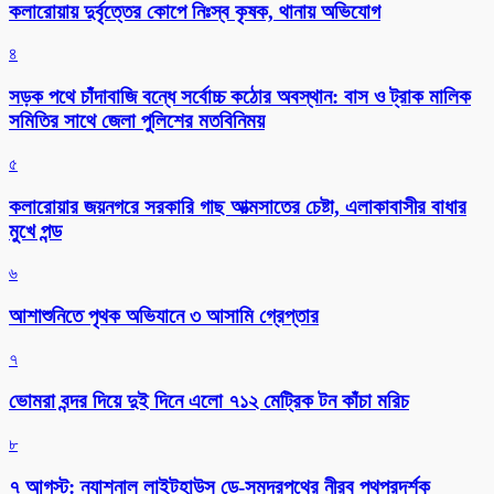
কলারোয়ায় দুর্বৃত্তের কোপে নিঃস্ব কৃষক, থানায় অভিযোগ
৪
সড়ক পথে চাঁদাবাজি বন্ধে সর্বোচ্চ কঠোর অবস্থান: বাস ও ট্রাক মালিক
সমিতির সাথে জেলা পুলিশের মতবিনিময়
৫
কলারোয়ার জয়নগরে সরকারি গাছ আত্মসাতের চেষ্টা, এলাকাবাসীর বাধার
মুখে পন্ড
৬
আশাশুনিতে পৃথক অভিযানে ৩ আসামি গ্রেপ্তার
৭
ভোমরা বন্দর দিয়ে দুই দিনে এলো ৭১২ মেট্রিক টন কাঁচা মরিচ
৮
৭ আগস্ট: ন্যাশনাল লাইটহাউস ডে-সমুদ্রপথের নীরব পথপ্রদর্শক