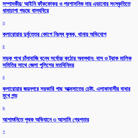
সম্পাদকীয়/ আইনি ফাঁকফোকর ও প্রশাসনিক দায় এড়ানোর সংস্কৃতিতে
ধামাচাপা পড়ছে বাল্যবিয়ে
৩
কলারোয়ায় দুর্বৃত্তের কোপে নিঃস্ব কৃষক, থানায় অভিযোগ
৪
সড়ক পথে চাঁদাবাজি বন্ধে সর্বোচ্চ কঠোর অবস্থান: বাস ও ট্রাক মালিক
সমিতির সাথে জেলা পুলিশের মতবিনিময়
৫
কলারোয়ার জয়নগরে সরকারি গাছ আত্মসাতের চেষ্টা, এলাকাবাসীর বাধার
মুখে পন্ড
৬
আশাশুনিতে পৃথক অভিযানে ৩ আসামি গ্রেপ্তার
৭