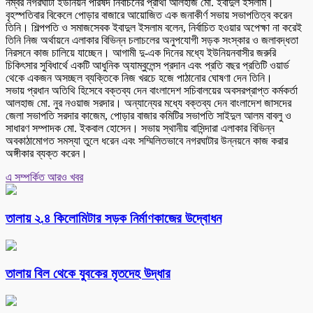
নম্বর নগরঘাটা ইউনিয়ন পরিষদ নির্বাচনের প্রার্থী আলহাজ মো. ইবাদুল ইসলাম।
বৃহস্পতিবার বিকেলে পোড়ার বাজারে আয়োজিত এক জনাকীর্ণ সভায় সভাপতিত্ব করেন
তিনি। শিল্পপতি ও সমাজসেবক ইবাদুল ইসলাম বলেন, নির্বাচিত হওয়ার অপেক্ষা না করেই
তিনি নিজ অর্থায়নে এলাকার বিভিন্ন চলাচলের অনুপযোগী সড়ক সংস্কার ও জলাবদ্ধতা
নিরসনে কাজ চালিয়ে যাচ্ছেন। আগামী দু-এক দিনের মধ্যে ইউনিয়নবাসীর জরুরি
চিকিৎসার সুবিধার্থে একটি আধুনিক অ্যাম্বুলেন্স প্রদান এবং প্রতি বছর প্রতিটি ওয়ার্ড
থেকে একজন অসচ্ছল ব্যক্তিকে নিজ খরচে হজে পাঠানোর ঘোষণা দেন তিনি।
সভায় প্রধান অতিথি হিসেবে বক্তব্য দেন বাংলাদেশ সচিবালয়ের অবসরপ্রাপ্ত কর্মকর্তা
আলহাজ মো. নুর নওয়াজ সরদার। অন্যান্যের মধ্যে বক্তব্য দেন বাংলাদেশ জাসদের
জেলা সভাপতি সরদার কাজেম, পোড়ার বাজার কমিটির সভাপতি সাইদুল আলম বাবলু ও
সাধারণ সম্পাদক মো. ইকবাল হোসেন। সভায় স্থানীয় বাসিন্দারা এলাকার বিভিন্ন
অবকাঠামোগত সমস্যা তুলে ধরেন এবং সম্মিলিতভাবে নগরঘাটার উন্নয়নে কাজ করার
অঙ্গীকার ব্যক্ত করেন।
এ সম্পর্কিত আরও খবর
তালায় ২.৪ কিলোমিটার সড়ক নির্মাণকাজের উদ্বোধন
তালায় বিল থেকে যুবকের মৃতদেহ উদ্ধার