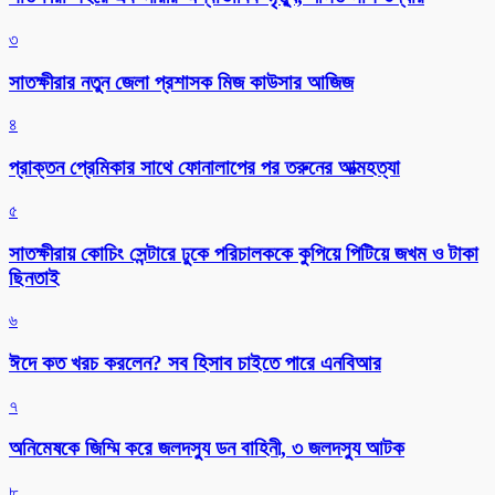
৩
সাতক্ষীরার নতুন জেলা প্রশাসক মিজ কাউসার আজিজ
৪
প্রাক্তন প্রেমিকার সাথে ফোনালাপের পর তরুনের আত্মহত্যা
৫
সাতক্ষীরায় কোচিং সেন্টারে ঢুকে পরিচালককে কুপিয়ে পিটিয়ে জখম ও টাকা
ছিনতাই
৬
ঈদে কত খরচ করলেন? সব হিসাব চাইতে পারে এনবিআর
৭
অনিমেষকে জিম্মি করে জলদস্যু ডন বাহিনী, ৩ জলদস্যু আটক
৮