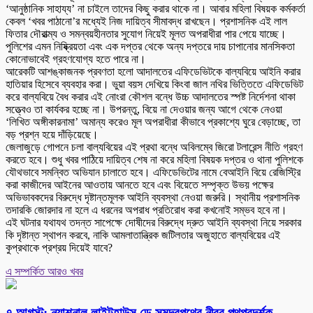
‘আনুষ্ঠানিক সাহায্য’ না চাইলে তাদের কিছু করার থাকে না। আবার মহিলা বিষয়ক কর্মকর্তা
কেবল ‘খবর পাঠানো’র মধ্যেই নিজ দায়িত্ব সীমাবদ্ধ রাখছেন। প্রশাসনিক এই লাল
ফিতার দৌরাত্ম্য ও সমন্বয়হীনতার সুযোগ নিয়েই মূলত অপরাধীরা পার পেয়ে যাচ্ছে।
পুলিশের এমন নিষ্ক্রিয়তা এবং এক দপ্তর থেকে অন্য দপ্তরে দায় চাপানোর মানসিকতা
কোনোভাবেই গ্রহণযোগ্য হতে পারে না।
আরেকটি আশঙ্কাজনক প্রবণতা হলো আদালতের এফিডেভিটকে বাল্যবিয়ে আইনি করার
হাতিয়ার হিসেবে ব্যবহার করা। ভুয়া বয়স দেখিয়ে কিংবা জাল নথির ভিত্তিতে এফিডেভিট
করে বাল্যবিয়ে বৈধ করার এই নোংরা কৌশল বন্ধে উচ্চ আদালতের স্পষ্ট নির্দেশনা থাকা
সত্ত্বেও তা কার্যকর হচ্ছে না। উপরন্তু, বিয়ে না দেওয়ার জন্য আগে থেকে নেওয়া
‘লিখিত অঙ্গীকারনামা’ অমান্য করেও মূল অপরাধীরা কীভাবে প্রকাশ্যে ঘুরে বেড়াচ্ছে, তা
বড় প্রশ্ন হয়ে দাঁড়িয়েছে।
জেলাজুড়ে গোপনে চলা বাল্যবিয়ের এই প্রথা বন্ধে অবিলম্বে জিরো টলারেন্স নীতি গ্রহণ
করতে হবে। শুধু খবর পাঠিয়ে দায়িত্ব শেষ না করে মহিলা বিষয়ক দপ্তর ও থানা পুলিশকে
যৌথভাবে সমন্বিত অভিযান চালাতে হবে। এফিডেভিটের নামে বেআইনি বিয়ে রেজিস্ট্রি
করা কাজীদের আইনের আওতায় আনতে হবে এবং বিয়েতে সম্পৃক্ত উভয় পক্ষের
অভিভাবকদের বিরুদ্ধে দৃষ্টান্তমূলক আইনি ব্যবস্থা নেওয়া জরুরি। স্থানীয় প্রশাসনিক
তদারকি জোরদার না হলে এ ধরনের অপরাধ প্রতিরোধ করা কখনোই সম্ভব হবে না।
এই ঘটনার যথাযথ তদন্ত সাপেক্ষে দোষীদের বিরুদ্ধে দ্রুত আইনি ব্যবস্থা নিয়ে সরকার
কি দৃষ্টান্ত স্থাপন করবে, নাকি আমলাতান্ত্রিক জটিলতার অজুহাতে বাল্যবিয়ের এই
কুপ্রথাকে প্রশ্রয় দিয়েই যাবে?
এ সম্পর্কিত আরও খবর
৭ আগস্ট: ন্যাশনাল লাইটহাউস ডে-সমুদ্রপথের নীরব পথপ্রদর্শক