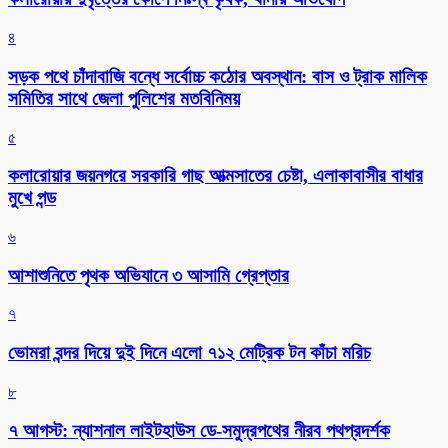
৪
সড়ক পথে চাঁদাবাজি বন্ধে সর্বোচ্চ কঠোর অবস্থান: বাস ও ট্রাক মালিক
সমিতির সাথে জেলা পুলিশের মতবিনিময়
৫
কলারোয়ার জয়নগরে সরকারি গাছ আত্মসাতের চেষ্টা, এলাকাবাসীর বাধার
মুখে পন্ড
৬
আশাশুনিতে পৃথক অভিযানে ৩ আসামি গ্রেপ্তার
৭
ভোমরা বন্দর দিয়ে দুই দিনে এলো ৭১২ মেট্রিক টন কাঁচা মরিচ
৮
৭ আগস্ট: ন্যাশনাল লাইটহাউস ডে-সমুদ্রপথের নীরব পথপ্রদর্শক