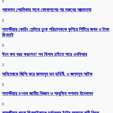
৪
প্রাক্তন প্রেমিকার সাথে ফোনালাপের পর তরুনের আত্মহত্যা
৫
সাতক্ষীরায় কোচিং সেন্টারে ঢুকে পরিচালককে কুপিয়ে পিটিয়ে জখম ও টাকা
ছিনতাই
৬
ঈদে কত খরচ করলেন? সব হিসাব চাইতে পারে এনবিআর
৭
অনিমেষকে জিম্মি করে জলদস্যু ডন বাহিনী, ৩ জলদস্যু আটক
৮
সাতক্ষীরায় ৪৭তম জাতীয় বিজ্ঞান ও প্রযুক্তি সপ্তাহ উদ্বোধন
৯
সাতক্ষীরায় গহনা ছিনতাইকালে দুর্বৃত্তের ইটের আঘাতে নারী নিহত