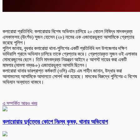
কলারোয়া প্রতিনিধি: কলারোয়ায় বিশেষ অভিযান চালিয়ে ২০ বোতল নিষিদ্ধ মাদকদ্রব্য
এসকাফসহ (ঊংশঁভ) সুজন হোসেন (২৮) নামের এক এজাহারভুক্ত আসামিকে গ্রেপ্তার
করেছে পুলিশ।
পুলিশ জানায়, বুধবার কলারোয়া থানা-পুলিশের একটি প্রতিনিধি দল উপজেলার দক্ষিণ
ভাদিয়ালি গ্রামে অভিযান চালিয়ে তাকে গ্রেপ্তার করে। গ্রেপ্তারকৃত সুজন ওই এলাকার
মোমরেজুলের ছেলে। তিনি মাদকদ্রব্য নিয়ন্ত্রণ আইনে ৫ আগস্ট দায়ের করা একটি
মামলার (মামলা নম্বর-৮) এজাহারভুক্ত আসামি ছিলেন।
কলারোয়া থানার ভারপ্রাপ্ত কর্মকর্তা (ওসি) এইচ এম শাহীন জানান, উদ্ধার করা
আলামতসহ আসামিকে আদালতে সোপর্দ করা হয়েছে। মাদকের বিরুদ্ধে পুলিশের এ বিশেষ
অভিযান অব্যাহত থাকবে।
এ সম্পর্কিত আরও খবর
কলারোয়ায় দুর্বৃত্তের কোপে নিঃস্ব কৃষক, থানায় অভিযোগ