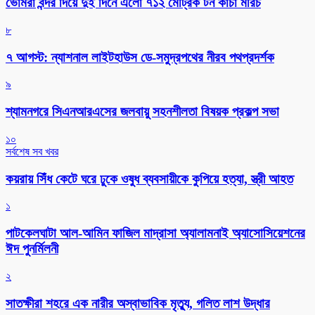
ভোমরা বন্দর দিয়ে দুই দিনে এলো ৭১২ মেট্রিক টন কাঁচা মরিচ
৮
৭ আগস্ট: ন্যাশনাল লাইটহাউস ডে-সমুদ্রপথের নীরব পথপ্রদর্শক
৯
শ্যামনগরে সিএনআরএসের জলবায়ু সহনশীলতা বিষয়ক প্রকল্প সভা
১০
সর্বশেষ সব খবর
কয়রায় সিঁধ কেটে ঘরে ঢুকে ওষুধ ব্যবসায়ীকে কুপিয়ে হত্যা, স্ত্রী আহত
১
পাটকেলঘাটা আল-আমিন ফাজিল মাদ্রাসা অ্যালামনাই অ্যাসোসিয়েশনের
ঈদ পুনর্মিলনী
২
সাতক্ষীরা শহরে এক নারীর অস্বাভাবিক মৃত্যু, গলিত লাশ উদ্ধার