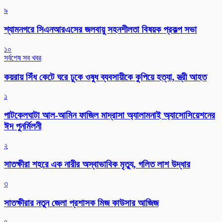
৯
শ্যামনগরে সিএনআরএসের জলবায়ু সহনশীলতা বিষয়ক প্রকল্প সভা
১০
সর্বশেষ সব খবর
কয়রায় সিঁধ কেটে ঘরে ঢুকে ওষুধ ব্যবসায়ীকে কুপিয়ে হত্যা, স্ত্রী আহত
১
পাটকেলঘাটা আল-আমিন ফাজিল মাদ্রাসা অ্যালামনাই অ্যাসোসিয়েশনের
ঈদ পুনর্মিলনী
২
সাতক্ষীরা শহরে এক নারীর অস্বাভাবিক মৃত্যু, গলিত লাশ উদ্ধার
৩
সাতক্ষীরার নতুন জেলা প্রশাসক মিজ কাউসার আজিজ