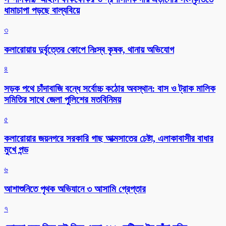
ধামাচাপা পড়ছে বাল্যবিয়ে
৩
কলারোয়ায় দুর্বৃত্তের কোপে নিঃস্ব কৃষক, থানায় অভিযোগ
৪
সড়ক পথে চাঁদাবাজি বন্ধে সর্বোচ্চ কঠোর অবস্থান: বাস ও ট্রাক মালিক
সমিতির সাথে জেলা পুলিশের মতবিনিময়
৫
কলারোয়ার জয়নগরে সরকারি গাছ আত্মসাতের চেষ্টা, এলাকাবাসীর বাধার
মুখে পন্ড
৬
আশাশুনিতে পৃথক অভিযানে ৩ আসামি গ্রেপ্তার
৭