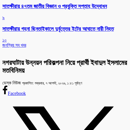
সাতক্ষীরায় ৪৭তম জাতীয় বিজ্ঞান ও প্রযুক্তি সপ্তাহ উদ্বোধন
৯
সাতক্ষীরায় গহনা ছিনতাইকালে দুর্বৃত্তের ইটের আঘাতে নারী নিহত
১০
জনপ্রিয় সব খবর
নগরঘাটায় উন্নয়ন পরিকল্পনা নিয়ে প্রার্থী ইবাদুল ইসলামের
মতবিনিময়
ডেস্ক নিউজ
প্রকাশিত: শুক্রবার, ৭ আগস্ট, ২০২৬, ১:৫১ পূর্বাহ্ণ
Facebook