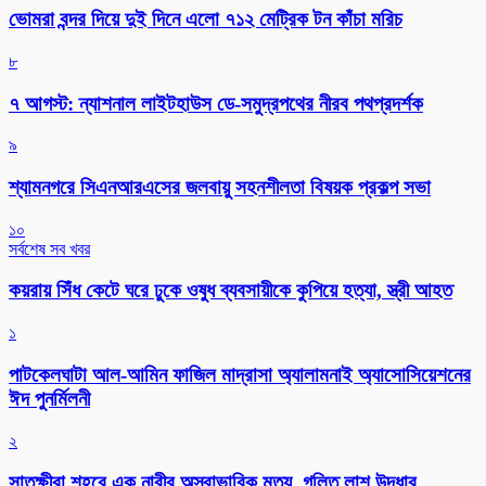
ভোমরা বন্দর দিয়ে দুই দিনে এলো ৭১২ মেট্রিক টন কাঁচা মরিচ
৮
৭ আগস্ট: ন্যাশনাল লাইটহাউস ডে-সমুদ্রপথের নীরব পথপ্রদর্শক
৯
শ্যামনগরে সিএনআরএসের জলবায়ু সহনশীলতা বিষয়ক প্রকল্প সভা
১০
সর্বশেষ সব খবর
কয়রায় সিঁধ কেটে ঘরে ঢুকে ওষুধ ব্যবসায়ীকে কুপিয়ে হত্যা, স্ত্রী আহত
১
পাটকেলঘাটা আল-আমিন ফাজিল মাদ্রাসা অ্যালামনাই অ্যাসোসিয়েশনের
ঈদ পুনর্মিলনী
২
সাতক্ষীরা শহরে এক নারীর অস্বাভাবিক মৃত্যু, গলিত লাশ উদ্ধার