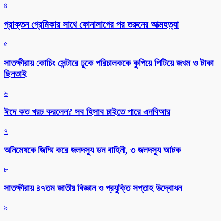
৪
প্রাক্তন প্রেমিকার সাথে ফোনালাপের পর তরুনের আত্মহত্যা
৫
সাতক্ষীরায় কোচিং সেন্টারে ঢুকে পরিচালককে কুপিয়ে পিটিয়ে জখম ও টাকা
ছিনতাই
৬
ঈদে কত খরচ করলেন? সব হিসাব চাইতে পারে এনবিআর
৭
অনিমেষকে জিম্মি করে জলদস্যু ডন বাহিনী, ৩ জলদস্যু আটক
৮
সাতক্ষীরায় ৪৭তম জাতীয় বিজ্ঞান ও প্রযুক্তি সপ্তাহ উদ্বোধন
৯