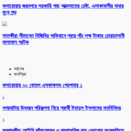
কলারোয়ার জয়নগরে সরকারি গাছ আত্মসাতের চেষ্টা, এলাকাবাসীর বাধার
মুখে পন্ড
সাতক্ষীরা সীমান্তে বিজিবির অভিযানে প্রায় পাঁচ লক্ষ টাকার চোরাচালানী
মালামাল আটক
সর্বশেষ
জনপ্রিয়
কলারোয়ায় ২০ বোতল এসকাফসহ গ্রেপ্তার ১
১
নগরঘাটায় উন্নয়ন পরিকল্পনা নিয়ে প্রার্থী ইবাদুল ইসলামের মতবিনিময়
২
সম্পাদকীয়/ আইনি ফাঁকফোকর ও প্রশাসনিক দায় এড়ানোর সংস্কৃতিতে