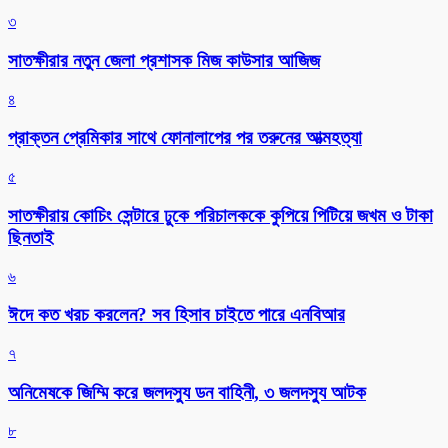
৩
সাতক্ষীরার নতুন জেলা প্রশাসক মিজ কাউসার আজিজ
৪
প্রাক্তন প্রেমিকার সাথে ফোনালাপের পর তরুনের আত্মহত্যা
৫
সাতক্ষীরায় কোচিং সেন্টারে ঢুকে পরিচালককে কুপিয়ে পিটিয়ে জখম ও টাকা
ছিনতাই
৬
ঈদে কত খরচ করলেন? সব হিসাব চাইতে পারে এনবিআর
৭
অনিমেষকে জিম্মি করে জলদস্যু ডন বাহিনী, ৩ জলদস্যু আটক
৮