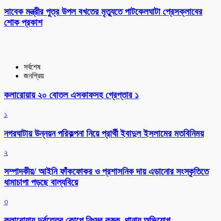
সাবেক মন্ত্রীর পুত্র উপল বখতের মৃত্যুতে পাটকেলঘাটা প্রেসক্লাবের
শোক প্রকাশ
সর্বশেষ
জনপ্রিয়
কলারোয়ায় ২০ বোতল এসকাফসহ গ্রেপ্তার ১
১
নগরঘাটায় উন্নয়ন পরিকল্পনা নিয়ে প্রার্থী ইবাদুল ইসলামের মতবিনিময়
২
সম্পাদকীয়/ আইনি ফাঁকফোকর ও প্রশাসনিক দায় এড়ানোর সংস্কৃতিতে
ধামাচাপা পড়ছে বাল্যবিয়ে
৩
কলারোয়ায় দুর্বৃত্তের কোপে নিঃস্ব কৃষক, থানায় অভিযোগ