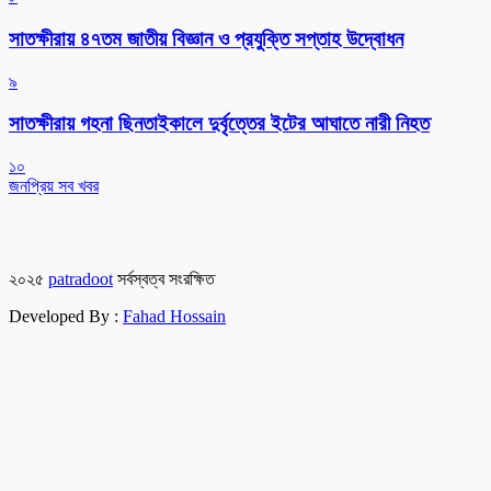
সাতক্ষীরায় ৪৭তম জাতীয় বিজ্ঞান ও প্রযুক্তি সপ্তাহ উদ্বোধন
৯
সাতক্ষীরায় গহনা ছিনতাইকালে দুর্বৃত্তের ইটের আঘাতে নারী নিহত
১০
জনপ্রিয় সব খবর
২০২৫
patradoot
সর্বস্বত্ব সংরক্ষিত
Developed By :
Fahad Hossain