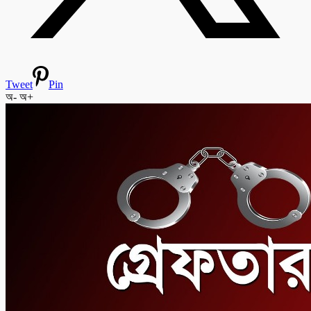
Tweet
Pin
অ-
অ+