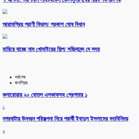
আরামপ্রিয় প্রাণী বিড়াল/ প্রকাশ ঘোষ বিধান
হারিয়ে যাচ্ছে নাম খোদাইয়ের শিল্প/ সচ্চিদানন্দ দে সদয়
সর্বশেষ
জনপ্রিয়
কলারোয়ায় ২০ বোতল এসকাফসহ গ্রেপ্তার ১
১
নগরঘাটায় উন্নয়ন পরিকল্পনা নিয়ে প্রার্থী ইবাদুল ইসলামের মতবিনিময়
২