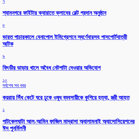
৭
শ্যামনগরে ফাইটার ক্যারাতে ক্লাবের বেল্ট প্রদান অনুষ্ঠান
৮
ভারত পাচারকালে বেনাপোল ইমিগ্রেশনে স্বর্ণেবারসহ পাসপোর্টযাত্রী
আটক
৯
ফিংড়ীর ডাড়ার খালে অবৈধ নেটপাটা দেওয়ার অভিযোগ
১০
সর্বশেষ সব খবর
কয়রায় সিঁধ কেটে ঘরে ঢুকে ওষুধ ব্যবসায়ীকে কুপিয়ে হত্যা, স্ত্রী আহত
১
পাটকেলঘাটা আল-আমিন ফাজিল মাদ্রাসা অ্যালামনাই অ্যাসোসিয়েশনের
ঈদ পুনর্মিলনী