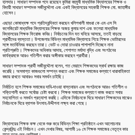
হালদার। সাধারণ সম্পাদক পদে রয়েছেন কুমিরা বহুমুখী মাধ্যমিক বিদ্যালয়ের শিক্ষক ও
বিদায়ী সাধারণ সম্পাদক সজীবুদ্দৌলা এবং একই বিদ্যালয়ের সহকারী শিক্ষক মো. জাহাঙ্গীর
হোসেন।
এছাড়া কোষাধ্যক্ষ পদে প্রতিদ্বন্দ্বিতা করছেন খলিশখালী মাগুরা কে এম এস সি
কলেজিয়েট মাধ্যমিক বিদ্যালয়ের শিক্ষক অজয় কুমার দাশ এবং ফলেয়া মাধ্যমিক
বিদ্যালয়ের শিক্ষক ফিরোজ কবির। নির্বাচনের দিন যত ঘনিয়ে আসছে, ততই বাড়ছে
প্রার্থীদের ব্যস্ততা। উপজেলার বিভিন্ন মাধ্যমিক বিদ্যালয়ে গিয়ে শিক্ষক ভোটারদের
সঙ্গে মতবিনিময় করছেন তারা। ভোট ও দোয়া চাওয়ার পাশাপাশি দিচ্ছেন নানা
প্রতিশ্রুতি। শিক্ষকদের অধিকার আদায়, পেশাগত মর্যাদা বৃদ্ধি এবং সংগঠনের
কার্যক্রমকে আরও গতিশীল করার অঙ্গীকার করছেন প্রার্থীরা।
সাধারণ সম্পাদক প্রার্থী সজীবুদ্দৌলা বলেন, গত মেয়াদে শিক্ষকদের স্বার্থ রক্ষায় কাজ
করেছি। অসমাপ্ত কাজগুলো সম্পন্ন করতে এবং শিক্ষক সমাজের কল্যাণে ধারাবাহিকতা
বজায় রাখতে আবারও সবার সমর্থন চাইছি।
নির্বাচিত হলে শিক্ষক সমাজের দাবি-দাওয়া বাস্তবায়ন এবং সংগঠনকে আরও গতিশীল ও
শক্তিশালী করতে সর্বোচ্চ চেষ্টা করবো। শিক্ষক সমাজের কল্যাণে কাজ করতে সবার
সহযোগিতা ও সমর্থন প্রত্যাশা করছি। এদিকে নির্বাচনকে ঘিরে সাধারণ শিক্ষকদের মাঝেও
নির্বাচনকে ঘিরে ব্যাপক উৎসাহ-উদ্দীপনা লক্ষ্য করা গেছে।
বিদ্যালয়ের শিক্ষক কক্ষ থেকে শুরু করে বিভিন্ন শিক্ষা প্রতিষ্ঠানে এখন আলোচনার
কেন্দ্রবিন্দু এই নির্বাচন। এখন দেখার বিষয়, আগামী ১৬ মে শিক্ষক সমাজের নেতৃত্ব কার
হাতে তুলে দেন ভোটাররা।