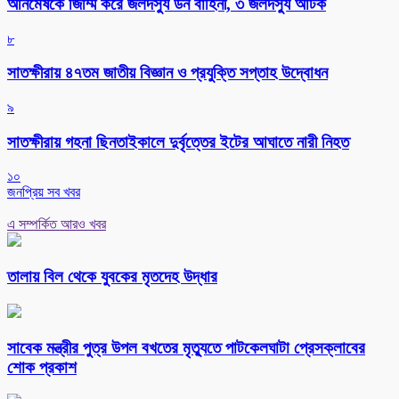
অনিমেষকে জিম্মি করে জলদস্যু ডন বাহিনী, ৩ জলদস্যু আটক
৮
সাতক্ষীরায় ৪৭তম জাতীয় বিজ্ঞান ও প্রযুক্তি সপ্তাহ উদ্বোধন
৯
সাতক্ষীরায় গহনা ছিনতাইকালে দুর্বৃত্তের ইটের আঘাতে নারী নিহত
১০
জনপ্রিয় সব খবর
এ সম্পর্কিত আরও খবর
তালায় বিল থেকে যুবকের মৃতদেহ উদ্ধার
সাবেক মন্ত্রীর পুত্র উপল বখতের মৃত্যুতে পাটকেলঘাটা প্রেসক্লাবের
শোক প্রকাশ