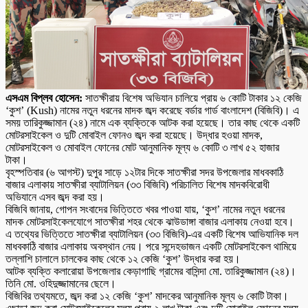
এসএম বিপ্লব হোসেন:
সাতক্ষীরায় বিশেষ অভিযান চালিয়ে প্রায় ৬ কোটি টাকার ১২ কেজি
‘কুশ’ (Kush) নামের নতুন ধরনের মাদক জব্দ করেছে বর্ডার গার্ড বাংলাদেশ (বিজিবি)। এ
সময় তারিকুজ্জামান (২৪) নামে এক ব্যক্তিকে আটক করা হয়েছে। তার কাছ থেকে একটি
মোটরসাইকেল ও দুটি মোবাইল ফোনও জব্দ করা হয়েছে। উদ্ধার হওয়া মাদক,
মোটরসাইকেল ও মোবাইল ফোনের মোট আনুমানিক মূল্য ৬ কোটি ৩ লাখ ৫২ হাজার
টাকা।
বৃহস্পতিবার (৬ আগস্ট) দুপুর সাড়ে ১২টার দিকে সাতক্ষীরা সদর উপজেলার মাধবকাঠি
বাজার এলাকায় সাতক্ষীরা ব্যাটালিয়ন (৩৩ বিজিবি) পরিচালিত বিশেষ মাদকবিরোধী
অভিযানে এসব জব্দ করা হয়।
বিজিবি জানায়, গোপন সংবাদের ভিত্তিতে খবর পাওয়া যায়, ‘কুশ’ নামের নতুন ধরনের
মাদক মোটরসাইকেলযোগে সাতক্ষীরা শহর থেকে ঝাউডাঙ্গা বাজার এলাকায় নেওয়া হবে।
এ তথ্যের ভিত্তিতে সাতক্ষীরা ব্যাটালিয়ন (৩৩ বিজিবি)-এর একটি বিশেষ আভিযানিক দল
মাধবকাঠি বাজার এলাকায় অবস্থান নেয়। পরে সন্দেহভাজন একটি মোটরসাইকেল থামিয়ে
তল্লাশি চালালে চালকের কাছ থেকে ১২ কেজি ‘কুশ’ উদ্ধার করা হয়।
আটক ব্যক্তি কলারোয়া উপজেলার কেড়াগাছি গ্রামের বাসিন্দা মো. তারিকুজ্জামান (২৪)।
তিনি মো. ওহিদুজ্জামানের ছেলে।
বিজিবির তথ্যমতে, জব্দ করা ১২ কেজি ‘কুশ’ মাদকের আনুমানিক মূল্য ৬ কোটি টাকা।