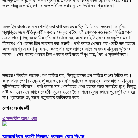
সাংস্কৃতিক অনুষ্ঠান ও বিশেষ প্রদর্শনীতে এসব কারিগরদের কাজ তুলে ধরা যেতে পারে।
তরুণ প্রজন্মকে এই পেশার সঙ্গে পরিচিত করার সুযোগ তৈরি করা প্রয়োজন।
অনলাইন বাজারেও নাম খোদাই করা ঝর্ণা কলমের চাহিদা তৈরি করা সম্ভব। আধুনিক
প্রযুক্তির সঙ্গে ঐতিহ্যবাহী দক্ষতার সমন্বয় ঘটিয়ে এই পেশাকে নতুনভাবে ফিরিয়ে আনা
যেতে পারে। শুধু ব্যবসায়িক দৃষ্টিকোণ থেকে নয়, আমাদের ইতিহাস ও সংস্কৃতির অংশ
হিসেবেও এই ধরনের শিল্প সংরক্ষণ করা জরুরি। ঝর্ণা কলমে খোদাই করা একটি নাম হয়তো
আজ আর খুব সাধারণ দৃশ্য নয়, কিন্তু এর সঙ্গে জড়িয়ে আছে অসংখ্য মানুষের স্মৃতি ও
আবেগ। সেই নামের পেছনে ছিল একজন কারিগরের নিপুণ হাত, ধৈর্য ও সৃজনশীলতা।
সময়ের পরিবর্তনে অনেক পেশা হারিয়ে যায়, কিন্তু তাদের গল্প হারিয়ে যাওয়া উচিত নয়।
কারণ এসব পেশার মধ্যেই লুকিয়ে থাকে একটি সমাজের জীবনযাত্রা, সংস্কৃতি ও মানুষের
সৃষ্টিশীলতার ইতিহাস। ঝর্ণা কলমে নাম খোদাইয়ের পেশা হয়তো আজ সংকটের মুখে, কিন্তু
এটি আমাদের মনে করিয়ে দেয়Ñমানুষের হাতের তৈরি শিল্পের মূল্য কখনো পুরোপুরি শেষ হয়
না। প্রয়োজন শুধু তাকে নতুনভাবে আবিষ্কার করার।
লেখক: সংবাদকর্মী
এ সম্পর্কিত আরও খবর
আরামপ্রিয় প্রাণী বিড়াল/ প্রকাশ ঘোষ বিধান