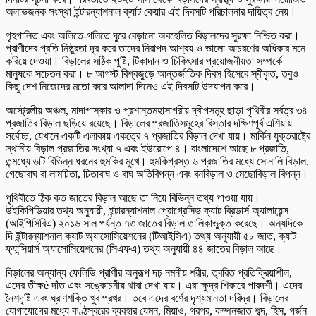
অলাভজনক সংস্থা ইন্টারন্যাশনাল ক্যাট কেয়ার এই দিবসটি পরিচালনার দায়িত্ব নেয়।
গৃহপালিত এবং অলিতে-গলিতে ঘুরে বেড়ানো অবহেলিত বিড়ালদের সুরক্ষা নিশ্চিত করা।
প্রাণীদের প্রতি নিষ্ঠুরতা দূর করে তাদের নিরাপদ আশ্রয় ও ভালো আচরণের অধিকার মনে
করিয়ে দেওয়া। বিড়ালের সঠিক পুষ্টি, টিকাদান ও চিকিৎসার প্রয়োজনীয়তা সম্পর্কে
মানুষকে সচেতন করা। ৮ আগস্ট বিশ্বজুড়ে আন্তর্জাতিক দিবস হিসেবে স্বীকৃত, তবুও
কিছু দেশ নিজেদের মতো করে আলাদা দিনেও এই দিবসটি উদযাপন করে।
অস্ট্রেলীয় অঞ্চল, মাদাগাস্কার ও প্রশান্তমহাসাগরীয় দ্বীপসমূহ ছাড়া পৃথিবীর সর্বত্র ৩৪
প্রজাতির বিড়াল ছড়িয়ে রয়েছে। বিড়ালের প্রজাতিসমূহের বিস্তার দক্ষিণপূর্ব এশিয়ায়
সর্বোচ্চ, যেখানে একটি এলাকায় একত্রে ৭ প্রজাতির বিড়াল দেখা যায়। মার্কিন যুক্তরাষ্ট্রে
স্থানীয় বিড়াল প্রজাতির সংখ্যা ৭ এবং ইউরোপে ৪। বাংলাদেশে আছে ৮ প্রজাতি,
তন্মধ্যে ৬টি বিভিন্ন ধরনের হুমকির মুখে। হুমকিগ্রস্ত ৬ প্রজাতির মধ্যে সোনালি বিড়াল,
গেছোবাঘ বা লামচিতা, চিতাবাঘ ও বাঘ অতিবিপন্ন এবং বনবিড়াল ও মেছোবিড়াল বিপন্ন।
পৃথিবীতে ঠিক কত জাতের বিড়াল আছে তা নিয়ে বিভিন্ন তথ্য পাওয়া যায়।
উইকিপিডিয়ার তথ্য অনুযায়ী, ইন্টারন্যাশনাল প্রোগ্রেসিভ ক্যাট ব্রিডার্স অ্যালায়েন্স
(আইপিসিবিএ) ২০১৬ সাল পর্যন্ত ৭৩ জাতের বিড়াল তালিকাভুক্ত করেছে। অন্যদিকে
দি ইন্টারন্যাশনাল ক্যাট অ্যাসোসিয়েশনের (টিআইসিএ) তথ্য অনুযায়ী ৫৮ জাত, ক্যাট
ফ্যান্সিয়ার্স অ্যাসোসিয়েশনের (সিএফএ) তথ্য অনুযায়ী ৪৪ জাতের বিড়াল আছে।
বিড়ালের অন্যান্য ফেলিডি প্রাণীর অনুরূপ দঢ় নমনীয় শরীর, ত্বরিত প্রতিক্রিয়াশীল,
এদের তীক্ষè দাঁত এবং সঙ্কোচনীয় থাবা দেখা যায়। এরা ক্ষুদ্র শিকারে পারদর্শী। এদের
নৈশদৃষ্টি এবং ঘ্রাণশক্তি খুব প্রখর। তবে এদের বর্ণের দৃশ্যমানতা দরিদ্র। বিড়ালের
যোগাযোগের মধ্যে কণ্ঠস্বরের ব্যবহার যেমন, মিয়াও, গরগর, কম্পনজাত শব্দ, হিস, গর্জন