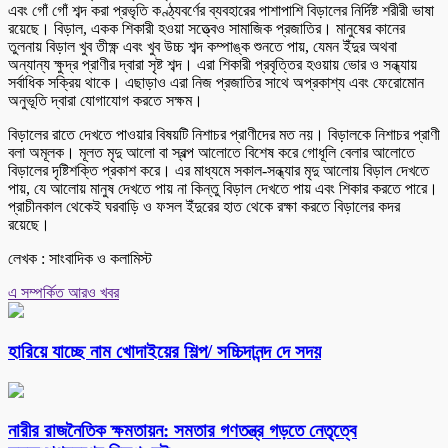
এবং গোঁ গোঁ শব্দ করা প্রভৃতি কণ্ঠ্যবর্ণের ব্যবহারের পাশাপাশি বিড়ালের নির্দিষ্ট শরীরী ভাষা
রয়েছে। বিড়াল, একক শিকারী হওয়া সত্ত্বেও সামাজিক প্রজাতির। মানুষের কানের
তুলনায় বিড়াল খুব তীক্ষ্ণ এবং খুব উচ্চ শব্দ কম্পাঙ্ক শুনতে পায়, যেমন ইঁদুর অথবা
অন্যান্য ক্ষুদ্র প্রাণীর দ্বারা সৃষ্ট শব্দ। এরা শিকারী প্রবৃত্তির হওয়ায় ভোর ও সন্ধ্যায়
সর্বাধিক সক্রিয় থাকে। এছাড়াও এরা নিজ প্রজাতির সাথে অপ্রকাশ্য এবং ফেরোমোন
অনুভূতি দ্বারা যোগাযোগ করতে সক্ষম।
বিড়ালের রাতে দেখতে পাওয়ার বিষয়টি নিশাচর প্রাণীদের মত নয়। বিড়ালকে নিশাচর প্রাণী
বলা অমূলক। মূলত মৃদু আলো বা স্বল্প আলোতে বিশেষ করে গোধূলি বেলার আলোতে
বিড়ালের দৃষ্টিশক্তি প্রকাশ করে। এর মাধ্যমে সকাল-সন্ধ্যার মৃদু আলোয় বিড়াল দেখতে
পায়, যে আলোয় মানুষ দেখতে পায় না কিন্তু বিড়াল দেখতে পায় এবং শিকার করতে পারে।
প্রাচীনকাল থেকেই ঘরবাড়ি ও ফসল ইঁদুরের হাত থেকে রক্ষা করতে বিড়ালের কদর
রয়েছে।
লেখক : সাংবাদিক ও কলামিস্ট
এ সম্পর্কিত আরও খবর
হারিয়ে যাচ্ছে নাম খোদাইয়ের শিল্প/ সচ্চিদানন্দ দে সদয়
নারীর রাজনৈতিক ক্ষমতায়ন: সমতার গণতন্ত্র গড়তে নেতৃত্বে