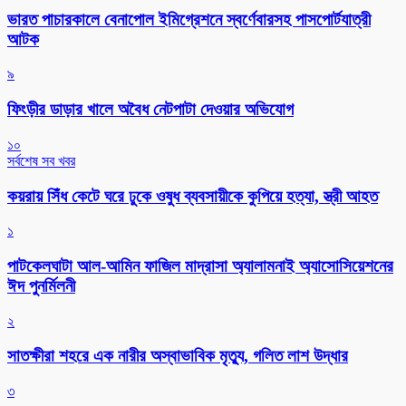
ভারত পাচারকালে বেনাপোল ইমিগ্রেশনে স্বর্ণেবারসহ পাসপোর্টযাত্রী
আটক
৯
ফিংড়ীর ডাড়ার খালে অবৈধ নেটপাটা দেওয়ার অভিযোগ
১০
সর্বশেষ সব খবর
কয়রায় সিঁধ কেটে ঘরে ঢুকে ওষুধ ব্যবসায়ীকে কুপিয়ে হত্যা, স্ত্রী আহত
১
পাটকেলঘাটা আল-আমিন ফাজিল মাদ্রাসা অ্যালামনাই অ্যাসোসিয়েশনের
ঈদ পুনর্মিলনী
২
সাতক্ষীরা শহরে এক নারীর অস্বাভাবিক মৃত্যু, গলিত লাশ উদ্ধার
৩