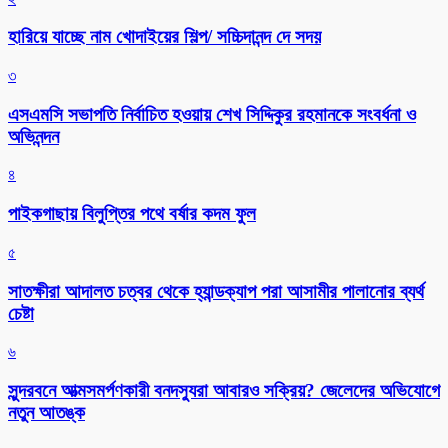
হারিয়ে যাচ্ছে নাম খোদাইয়ের শিল্প/ সচ্চিদানন্দ দে সদয়
৩
এসএমসি সভাপতি নির্বাচিত হওয়ায় শেখ সিদ্দিকুর রহমানকে সংবর্ধনা ও
অভিনন্দন
৪
পাইকগাছায় বিলুপ্তির পথে বর্ষার কদম ফুল
৫
সাতক্ষীরা আদালত চত্বর থেকে হ্যান্ডক্যাপ পরা আসামীর পালানোর ব্যর্থ
চেষ্টা
৬
সুন্দরবনে আত্মসমর্পণকারী বনদস্যুরা আবারও সক্রিয়? জেলেদের অভিযোগে
নতুন আতঙ্ক