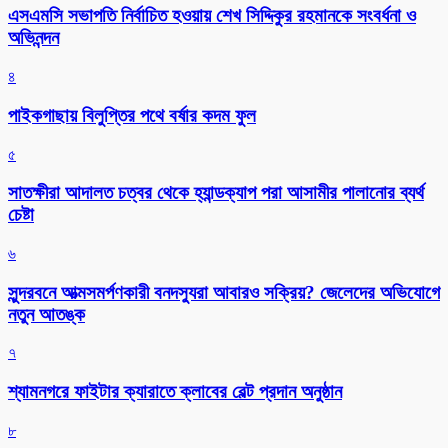
এসএমসি সভাপতি নির্বাচিত হওয়ায় শেখ সিদ্দিকুর রহমানকে সংবর্ধনা ও
অভিনন্দন
৪
পাইকগাছায় বিলুপ্তির পথে বর্ষার কদম ফুল
৫
সাতক্ষীরা আদালত চত্বর থেকে হ্যান্ডক্যাপ পরা আসামীর পালানোর ব্যর্থ
চেষ্টা
৬
সুন্দরবনে আত্মসমর্পণকারী বনদস্যুরা আবারও সক্রিয়? জেলেদের অভিযোগে
নতুন আতঙ্ক
৭
শ্যামনগরে ফাইটার ক্যারাতে ক্লাবের বেল্ট প্রদান অনুষ্ঠান
৮