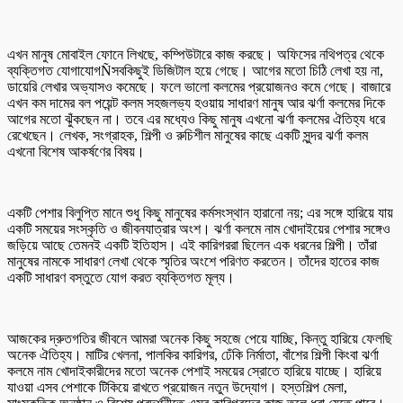
এখন মানুষ মোবাইল ফোনে লিখছে, কম্পিউটারে কাজ করছে। অফিসের নথিপত্র থেকে
ব্যক্তিগত যোগাযোগÑসবকিছুই ডিজিটাল হয়ে গেছে। আগের মতো চিঠি লেখা হয় না,
ডায়েরি লেখার অভ্যাসও কমেছে। ফলে ভালো কলমের প্রয়োজনও কমে গেছে। বাজারে
এখন কম দামের বল পয়েন্ট কলম সহজলভ্য হওয়ায় সাধারণ মানুষ আর ঝর্ণা কলমের দিকে
আগের মতো ঝুঁকছেন না। তবে এর মধ্যেও কিছু মানুষ এখনো ঝর্ণা কলমের ঐতিহ্য ধরে
রেখেছেন। লেখক, সংগ্রাহক, শিল্পী ও রুচিশীল মানুষের কাছে একটি সুন্দর ঝর্ণা কলম
এখনো বিশেষ আকর্ষণের বিষয়।
একটি পেশার বিলুপ্তি মানে শুধু কিছু মানুষের কর্মসংস্থান হারানো নয়; এর সঙ্গে হারিয়ে যায়
একটি সময়ের সংস্কৃতি ও জীবনযাত্রার অংশ। ঝর্ণা কলমে নাম খোদাইয়ের পেশার সঙ্গেও
জড়িয়ে আছে তেমনই একটি ইতিহাস। এই কারিগররা ছিলেন এক ধরনের শিল্পী। তাঁরা
মানুষের নামকে সাধারণ লেখা থেকে স্মৃতির অংশে পরিণত করতেন। তাঁদের হাতের কাজ
একটি সাধারণ বস্তুতে যোগ করত ব্যক্তিগত মূল্য।
আজকের দ্রুতগতির জীবনে আমরা অনেক কিছু সহজে পেয়ে যাচ্ছি, কিন্তু হারিয়ে ফেলছি
অনেক ঐতিহ্য। মাটির খেলনা, পালকির কারিগর, ঢেঁকি নির্মাতা, বাঁশের শিল্পী কিংবা ঝর্ণা
কলমে নাম খোদাইকারীদের মতো অনেক পেশাই সময়ের স্রোতে হারিয়ে যাচ্ছে। হারিয়ে
যাওয়া এসব পেশাকে টিকিয়ে রাখতে প্রয়োজন নতুন উদ্যোগ। হস্তশিল্প মেলা,