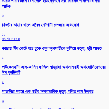
ভারত পাচারকালে বেনাপোল ইমিগ্রেশনে স্বর্ণেবারসহ পাসপোর্টযাত্রী
আটক
৯
ফিংড়ীর ডাড়ার খালে অবৈধ নেটপাটা দেওয়ার অভিযোগ
১০
সর্বশেষ সব খবর
কয়রায় সিঁধ কেটে ঘরে ঢুকে ওষুধ ব্যবসায়ীকে কুপিয়ে হত্যা, স্ত্রী আহত
১
পাটকেলঘাটা আল-আমিন ফাজিল মাদ্রাসা অ্যালামনাই অ্যাসোসিয়েশনের
ঈদ পুনর্মিলনী
২
সাতক্ষীরা শহরে এক নারীর অস্বাভাবিক মৃত্যু, গলিত লাশ উদ্ধার
৩