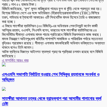
এছাড়া জব্দ করা মোটরসাইকেলের মূল্য প্রায় ২ লাখ টাকা এবং দুটি মোবাইল ফোনের মূল্য
প্রায় ১ লাখ ৫২ হাজার টাকা।
বিজিবি জানিয়েছে, ‘কুশ’ মূলত মারিজুয়ানা গাছের ফুল বা কুঁড়ি থেকে প্রস্তুত করা হয়।
বিশ্বের বিভিন্ন দেশে এর সঙ্গে অতিরিক্ত টেট্রাহাইড্রোক্যানাবিনল (THC) মিশিয়ে
তরল, পাউডার বা ট্যাবলেট আকারেও এটি সিনথেটিক মাদক হিসেবে তৈরি ও বাজারজাত
করা হচ্ছে।
এ বিষয়ে সাতক্ষীরা ব্যাটালিয়ন (৩৩ বিজিবি)-এর অধিনায়ক লেফটেন্যান্ট কর্নেল কাজী
আশিকুর রহমান, ওএসপি, পিএসসি বলেন, ভারতের সঙ্গে সাতক্ষীরা ব্যাটালিয়নের ৫৪
কিলোমিটার সীমান্ত এলাকায় মাদক পাচার প্রতিরোধে বিজিবি নিরলসভাবে কাজ করছে।
মাদক নিয়ন্ত্রণে আইনশৃঙ্খলা বাহিনীর পাশাপাশি সামাজিক ও পারিবারিক পর্যায়ে সচেতনতা
বৃদ্ধিরও প্রয়োজন রয়েছে। সীমান্ত এলাকায় মাদকবিরোধী অভিযান ভবিষ্যতেও অব্যাহত
থাকবে বলেও তিনি জানান।
আটক ব্যক্তির বিরুদ্ধে আইনগত ব্যবস্থা গ্রহণের প্রক্রিয়া চলমান রয়েছে বলে বিজিবি
জানিয়েছে।
এ সম্পর্কিত আরও খবর
এসএমসি সভাপতি নির্বাচিত হওয়ায় শেখ সিদ্দিকুর রহমানকে সংবর্ধনা ও
অভিনন্দন
সাতক্ষীরা আদালত চত্বর থেকে হ্যান্ডক্যাপ পরা আসামীর পালানোর ব্যর্থ
চেষ্টা