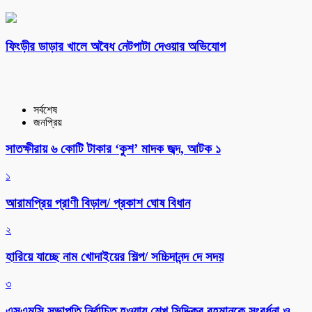
ফিংড়ীর ডাড়ার খালে অবৈধ নেটপাটা দেওয়ার অভিযোগ
সর্বশেষ
জনপ্রিয়
সাতক্ষীরায় ৬ কোটি টাকার ‘কুশ’ মাদক জব্দ, আটক ১
১
আরামপ্রিয় প্রাণী বিড়াল/ প্রকাশ ঘোষ বিধান
২
হারিয়ে যাচ্ছে নাম খোদাইয়ের শিল্প/ সচ্চিদানন্দ দে সদয়
৩
এসএমসি সভাপতি নির্বাচিত হওয়ায় শেখ সিদ্দিকুর রহমানকে সংবর্ধনা ও