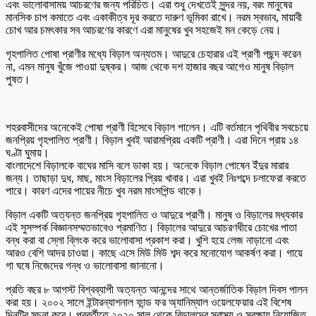
এবং ভালোবাসাময় আচরণের জন্য পরিচিত। এরা শুধু দেখতেই সুন্দর নয়, বরং মানুষের
মানসিক চাপ কমাতে এবং একাকীত্ব দূর করতে দারুণ ভূমিকা রাখে। নরম স্বভাব, মায়াবী
চোখ আর চমৎকার সব আচরণের কারণে এরা মানুষের খুব সহজেই মন কেড়ে নেয়।
গৃহপালিত পোষা প্রাণীর মধ্যে বিড়াল অন্যতম। আদুরে চেহারার এই প্রাণী পছন্দ করেন
না, এমন মানুষ খুঁজে পাওয়া দুষ্কর। আজ থেকে দশ হাজার বছর আগেও মানুষ বিড়াল
পুষত।
শহরবাসীদের অনেকেই পোষা প্রাণী হিসেবে বিড়াল পালেন। এটি বর্তমানে পৃথিবীর সবচেয়ে
জনপ্রিয় গৃহপালিত প্রাণী। বিড়াল খুবই আরামপ্রিয় একটি প্রাণী। এরা দিনে প্রায় ১৪
ঘণ্টা ঘুমায়।
বাংলাদেশে বিড়ালকে বাঘের মাসি বলে ডাকা হয়। অনেকে বিড়াল পোষেন ইঁদুর মারার
জন্য। তাছাড়া দুধ, মাছ, মাংস বিড়ালের প্রিয় খাবার। এরা খুবই নিঃশব্দে চলাফেরা করতে
পারে। কারণ এদের পায়ের নীচে খুব নরম মাংসপিন্ড থাকে।
বিড়াল একটি অত্যন্ত জনপ্রিয় গৃহপালিত ও আদুরে প্রাণী। মানুষ ও বিড়ালের মধ্যকার
এই সুসম্পর্ক বিজ্ঞানসম্মতভাবেও প্রমাণিত। বিড়ালের আদুরে আচরণধীরে চোখের পাতা
বন্ধ করা বা স্লো ব্লিংক করে ভালোবাসা প্রকাশ করা। খুশি হয়ে লেজ নাড়ানো এবং
আরও বেশি আদর চাওয়া। কাছে এসে মিউ মিউ শব্দ করে মনোযোগ আকর্ষণ করা। গায়ে
গা ঘষে নিজেদের গন্ধ ও ভালোবাসা জানানো।
প্রতি বছর ৮ আগস্ট বিশ্বব্যাপী অত্যন্ত আনন্দের সাথে আন্তর্জাতিক বিড়াল দিবস পালন
করা হয়। ২০০২ সালে ইন্টারন্যাশনাল ফান্ড ফর অ্যানিম্যাল ওয়েলফেয়ার এই বিশেষ
দিনটির সূচনা করে। পরবর্তীতে ২০২০ সাল থেকে বিড়ালদের স্বাস্থ্য ও সুরক্ষায় নিয়োজিত