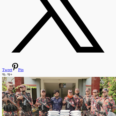
Tweet
Pin
অ-
অ+