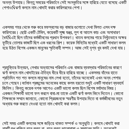
অনন্য উপহার। কিন্তু সময়ের পরিবর্তনে সেই সংস্কৃতির সঙ্গে হারিয়ে যেতে বসেছে একটি
পেশাওÑঝর্ণা কলমে নাম খোদাই করার কারিগরদের পেশা।
একসময় শহর থেকে শুরু করে মফস্বলের বড় বাজার গুলোতে দেখা মিলত এসব দক্ষ
কারিগরের। ছোট্ট একটি টেবিল, কয়েকটি সূক্ষ্ম যন্ত্র, লুপ বা আতস কাচ এবং অসাধারণ
ধৈর্যÑএই ছিল তাঁদের কর্মজীবনের প্রধান উপকরণ। ধাতব কলমের গায়ে নিখুঁতভাবে অক্ষর
ফুটিয়ে তোলার কাজটি ছিল এক ধরনের শিল্প। কয়েক মিনিটের মধ্যেই একটি সাধারণ কলম
হয়ে উঠত বিশেষ একজন মানুষের স্মৃতিবাহী সম্পদ। আজ সেই দৃশ্য খুব কমই দেখা যায়।
প্রযুক্তির উন্নয়ন, লেখার অভ্যাসের পরিবর্তন এবং বাজার ব্যবস্থার পরিবর্তনের কারণে
ঝর্ণা কলমে নাম খোদাইয়ের ঐতিহ্য ধীরে ধীরে হারিয়ে যাচ্ছে। একসময় যাঁদের হাতে
প্রতিদিন শত শত কলমে মানুষের নাম লেখা হতো, তাঁদের অনেকেই এখন অন্য পেশায়
চলে গেছেন।বর্তমান প্রজন্মের অনেকের কাছে কলম হয়তো শুধুই একটি সাধারণ ব্যবহার্য
জিনিস। কিন্তু কয়েক দশক আগেও একটি ভালো কলম ছিল বিশেষ মর্যাদার বিষয়।
একজন শিক্ষার্থী ভালো ফল করলে বাবা-মা তাকে একটি ঝর্ণা কলম কিনে দিতেন। কোনো
শিক্ষককে সম্মান জানাতে, কোনো প্রিয়জনকে স্মরণীয় উপহার দিতে বা কর্মজীবনের নতুন
অধ্যায় শুরু করতে দেওয়া হতো নাম খোদাই করা কলম।
সেই সময় একটি কলমের সঙ্গে জড়িয়ে থাকত সম্পর্ক ও অনুভূতি। কলমে খোদাই করা
নামটি শুধু পরিচয় বহন করত না, বহন করত ভালোবাসা ও সম্মানের স্মৃতি। অনেকেই