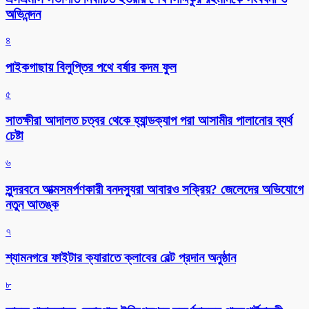
অভিনন্দন
৪
পাইকগাছায় বিলুপ্তির পথে বর্ষার কদম ফুল
৫
সাতক্ষীরা আদালত চত্বর থেকে হ্যান্ডক্যাপ পরা আসামীর পালানোর ব্যর্থ
চেষ্টা
৬
সুন্দরবনে আত্মসমর্পণকারী বনদস্যুরা আবারও সক্রিয়? জেলেদের অভিযোগে
নতুন আতঙ্ক
৭
শ্যামনগরে ফাইটার ক্যারাতে ক্লাবের বেল্ট প্রদান অনুষ্ঠান
৮