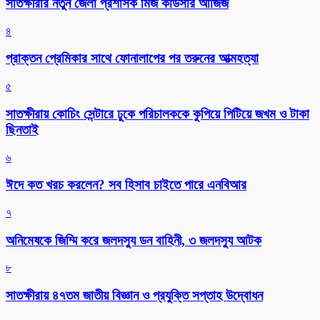
সাতক্ষীরার নতুন জেলা প্রশাসক মিজ কাউসার আজিজ
৪
প্রাক্তন প্রেমিকার সাথে ফোনালাপের পর তরুনের আত্মহত্যা
৫
সাতক্ষীরায় কোচিং সেন্টারে ঢুকে পরিচালককে কুপিয়ে পিটিয়ে জখম ও টাকা
ছিনতাই
৬
ঈদে কত খরচ করলেন? সব হিসাব চাইতে পারে এনবিআর
৭
অনিমেষকে জিম্মি করে জলদস্যু ডন বাহিনী, ৩ জলদস্যু আটক
৮
সাতক্ষীরায় ৪৭তম জাতীয় বিজ্ঞান ও প্রযুক্তি সপ্তাহ উদ্বোধন