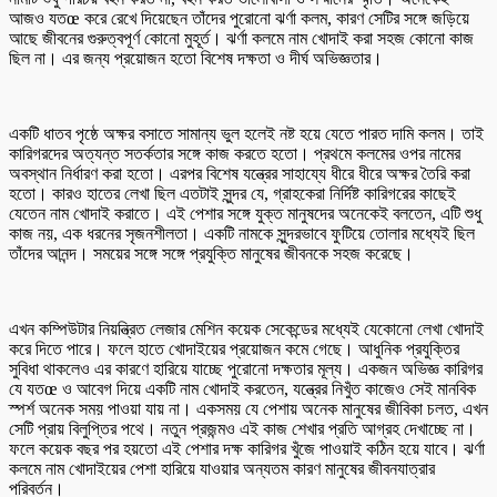
আজও যতœ করে রেখে দিয়েছেন তাঁদের পুরোনো ঝর্ণা কলম, কারণ সেটির সঙ্গে জড়িয়ে
আছে জীবনের গুরুত্বপূর্ণ কোনো মুহূর্ত। ঝর্ণা কলমে নাম খোদাই করা সহজ কোনো কাজ
ছিল না। এর জন্য প্রয়োজন হতো বিশেষ দক্ষতা ও দীর্ঘ অভিজ্ঞতার।
একটি ধাতব পৃষ্ঠে অক্ষর বসাতে সামান্য ভুল হলেই নষ্ট হয়ে যেতে পারত দামি কলম। তাই
কারিগরদের অত্যন্ত সতর্কতার সঙ্গে কাজ করতে হতো। প্রথমে কলমের ওপর নামের
অবস্থান নির্ধারণ করা হতো। এরপর বিশেষ যন্ত্রের সাহায্যে ধীরে ধীরে অক্ষর তৈরি করা
হতো। কারও হাতের লেখা ছিল এতটাই সুন্দর যে, গ্রাহকেরা নির্দিষ্ট কারিগরের কাছেই
যেতেন নাম খোদাই করাতে। এই পেশার সঙ্গে যুক্ত মানুষদের অনেকেই বলতেন, এটি শুধু
কাজ নয়, এক ধরনের সৃজনশীলতা। একটি নামকে সুন্দরভাবে ফুটিয়ে তোলার মধ্যেই ছিল
তাঁদের আনন্দ। সময়ের সঙ্গে সঙ্গে প্রযুক্তি মানুষের জীবনকে সহজ করেছে।
এখন কম্পিউটার নিয়ন্ত্রিত লেজার মেশিন কয়েক সেকেন্ডের মধ্যেই যেকোনো লেখা খোদাই
করে দিতে পারে। ফলে হাতে খোদাইয়ের প্রয়োজন কমে গেছে। আধুনিক প্রযুক্তির
সুবিধা থাকলেও এর কারণে হারিয়ে যাচ্ছে পুরোনো দক্ষতার মূল্য। একজন অভিজ্ঞ কারিগর
যে যতœ ও আবেগ দিয়ে একটি নাম খোদাই করতেন, যন্ত্রের নিখুঁত কাজেও সেই মানবিক
স্পর্শ অনেক সময় পাওয়া যায় না। একসময় যে পেশায় অনেক মানুষের জীবিকা চলত, এখন
সেটি প্রায় বিলুপ্তির পথে। নতুন প্রজন্মও এই কাজ শেখার প্রতি আগ্রহ দেখাচ্ছে না।
ফলে কয়েক বছর পর হয়তো এই পেশার দক্ষ কারিগর খুঁজে পাওয়াই কঠিন হয়ে যাবে। ঝর্ণা
কলমে নাম খোদাইয়ের পেশা হারিয়ে যাওয়ার অন্যতম কারণ মানুষের জীবনযাত্রার
পরিবর্তন।