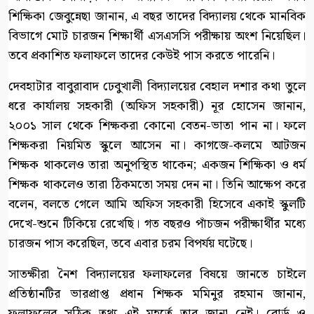
শিক্ষিকা জেবুন্নেছা জানান, এ বছর তাদের বিদ্যালয় থেকে মানবিক
বিভাগে মোট চারজন শিক্ষার্থী এসএসসি পরীক্ষায় অংশ নিয়েছিল।
তবে প্রকাশিত ফলাফলে তাদের কেউই পাস করতে পারেনি।
দেবহাটার বাবুরাবাদ ঢেবুখালী বিদ্যালয়ের বেহাল দশার কথা তুলে
ধরে কার্যালয় সহকারী (অফিস সহকারী) নূর হোসেন জানান,
২০০১ সাল থেকে শিক্ষকরা কোনো বেতন-ভাতা পান না। ফলে
শিক্ষকরা নিয়মিত স্কুলে আসেন না। কাগজে-কলমে আটজন
শিক্ষক থাকলেও তারা অনুপস্থিত থাকেন; একজন শিক্ষিকা ও ধর্ম
শিক্ষক থাকলেও তারা ঠিকমতো সময় দেন না। তিনি আক্ষেপ করে
বলেন, বলতে গেলে আমি অফিস সহকারী হিসেবে একাই স্কুলটি
দেখে-শুনে টিকিয়ে রেখেছি। গত বছরও পাঁচজন পরীক্ষার্থীর মধ্যে
চারজন পাস করেছিল, তবে এবার চরম বিপর্যয় ঘটেছে।
সাতক্ষীরা নৈশ বিদ্যালয়ের ফলাফলের বিষয়ে জানতে চাইলে
প্রতিষ্ঠানটির ভারপ্রাপ্ত প্রধান শিক্ষক মমিনুর রহমান জানান,
ফলাফলের সঠিক তথ্য এই মুহূর্তে তার জানা নেই। বোর্ড ও