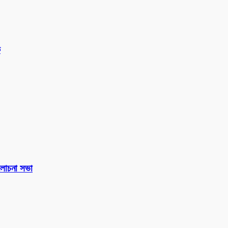
ক
 আলোচনা সভা