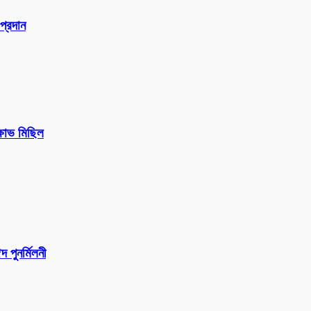
প্রদান
ক্ষোভ মিছিল
পুনর্মিলনী