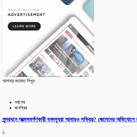
আপনার মতামত লিখুন
সর্বশেষ
জনপ্রিয়
সুন্দরবনে আত্মসমর্পণকারী বনদস্যুরা আবারও সক্রিয়? জেলেদের অভিযোগে
১