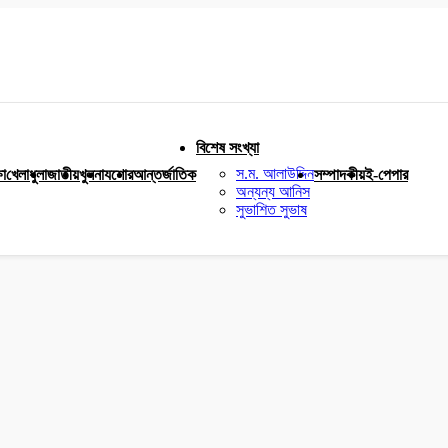
বিশেষ সংখ্যা
স.ম. আলাউদ্দিন
ষা
খেলাধুলা
জাতীয়
খুলনা
যশোর
আন্তর্জাতিক
সম্পাদকীয়
ই-পেপার
অন্যন্য আনিস
সুভাশিত সুভাষ