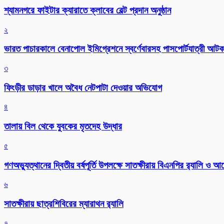
শ্যামনগরে ফাইটার ক্যারাতে ক্লাবের বেল্ট প্রদান অনুষ্ঠান
২
ভারত পাচারকালে বেনাপোল ইমিগ্রেশনে স্বর্ণেবারসহ পাসপোর্টযাত্রী আট
৩
ফিংড়ীর ডাড়ার খালে অবৈধ নেটপাটা দেওয়ার অভিযোগ
৪
তালায় বিল থেকে যুবকের মৃতদেহ উদ্ধার
৫
গণঅভ্যুত্থানের দ্বিতীয় বর্ষপূর্তি উপলক্ষে সাতক্ষীরায় বিএনপির র‌্যালি ও
৬
সাতক্ষীরায় ছাত্রশিবিরের ম্যারাথন র‌্যালি
৭