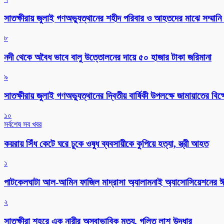
সাতক্ষীরায় জুলাই গণঅভ্যুত্থানের শহীদ পরিবার ও আহতদের মাঝে সম্মানি 
৮
নদী থেকে অবৈধ ভাবে বালু উত্তোলনের দায়ে ৫০ হাজার টাকা জরিমানা
৯
সাতক্ষীরায় জুলাই গণঅভ্যুত্থানের দ্বিতীয় বার্ষিকী উপলক্ষে জামায়াতের বি
১০
সর্বশেষ সব খবর
কয়রায় সিঁধ কেটে ঘরে ঢুকে ওষুধ ব্যবসায়ীকে কুপিয়ে হত্যা, স্ত্রী আহত
১
পাটকেলঘাটা আল-আমিন ফাজিল মাদ্রাসা অ্যালামনাই অ্যাসোসিয়েশনের ঈদ 
২
সাতক্ষীরা শহরে এক নারীর অস্বাভাবিক মৃত্যু, গলিত লাশ উদ্ধার